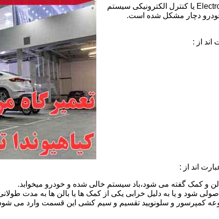
خطای ECS هیوندای:عبارت ECS مخفف Electronic Control Suspension یا کنترل الکترونیکی سیستم
خودرو دچار مشکل شده است.
ند از :