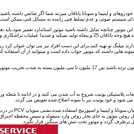
دروهای و اپتیما و سوناتا یاتاقان میزنند شما اگر شانس داشته باشی
ای سیستم صوتی و عدم تسلط فنی راننده به مسائل فنی،ممکن است یات
 پولیش کاری را رد و ممنوع کرده است.
یل ندارند میلنگ نو تهیه کنند.برای این دست افراد نیز می توان عنوان
نمونه هایی داشته که موتور جواب داده است و میتوانید از آن استفاده 
هزینه تعمیر استاندارد و سوناتا و اپتیمای یاتاقان زده در صورتی که شاتون نزده باشند ب
طعات پلاستیکی یونیت شروع به آب شدن می کنند و در ادامه با شعله 
 روغن موتور به جای بخار روغن وارد منیفولد و سپس محفظه احتراق ش
ل برطرف گردد و موتور تحت تنش های سنگین قرار نگیرد.