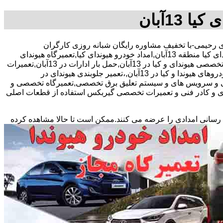
0912243-آقای رحیمی-با تخفیف مشاوره رایگان شبانه روزی کارگران
,تعمیرگاه هیوندای کیا منطقه 13آبان,امداد خودرو هیوندای کیا,تعمیرگاه هیوندای
کیا,ارائه دهنده خدمات تخصصی خودرو هیوندایبهترین و معتبرترین تعمیرگاه ها و مراکز خدمات پس از فروش مجاز هیوندای,حتعمیرگاه فوق تخصصی هیوندای و کیا در 13آبان,حمل بار ادارات در 13آبان,تعمیرات
تخصصی موتور و گیربکس اتوماتیک،هیوندا سوناتا,آزرا,سانتافه,جنسیس,کیا اسپورتیچ-کیا اوپتیما‌,ماهاوی-سورنتو با نرخ اتحادیه,تعمیر موتور خودروهای هیوندا و کیا در 13آبان,،تعمیر جلوبندی هیوندای در
داتی و سرویس های و سیستم تعلیق برق تخصصی,تعمیرگاه تخصصی و
زی و کادر فنی و تعمیرات تخصصی گیربکس استفاده از قطعات اصلی
 رسانی امدادی را عرضه می کنند.ممکن است تا حالا مشاهده
کرده