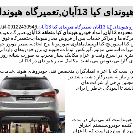
تعمیرگاه هیوندای کیا 13آبان
یوندای کیا 13آبان
,
تعمیرگاه هیوندای کیا 13آبان
,0546
ده 13آبان
,
امداد خودرو هیوندای کیا منطقه 13آبان
یا.تعمیرات اساسی موتور،گیربکس اتومات،جلوبندی،برق خودروهای وار
 مشتری در اسرع وقت و اعزام مکانیک سیار مجرب به صورت شبانه رو
ارانتی تعویض می باشند.,مکانیک سیار هیوندای در 13آبان,
ران است که با اعزام امدادگران متخصص فنی خودروهای هیوندا،خدمات
نیاز به تعمیرکار داشته باشد.در
همچنین برخی از شرکت های
شند تا آسودگی خاطر را برای
هیونداست که می توان در مدت
کننده خودرو،سیستم احتراق
ره از مواردی است که با اعزام