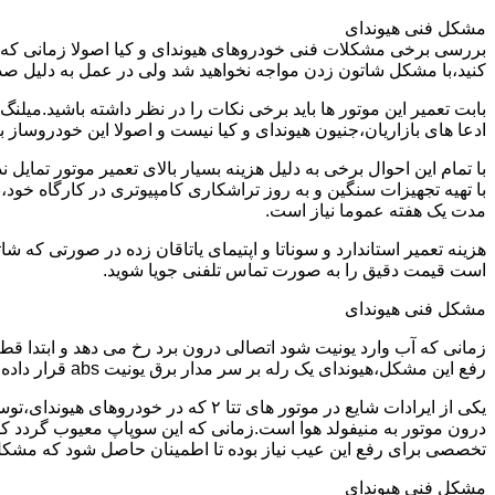
مشکل فنی هیوندای
بررسی برخی مشکلات فنی خودروهای هیوندای و کیا اصولا زمانی که خو
کنید،با مشکل شاتون زدن مواجه نخواهید شد ولی در عمل به دلیل صد
ادعا های بازاریان،جنیون هیوندای و کیا نیست و اصولا این خودروساز به هیچ وجه یاتاقان 25 و پنجاه تولید نمیکند و شدیدا عملیات تراشکاری و
با تمام این احوال برخی به دلیل هزینه بسیار بالای تعمیر موتور تما
با تهیه تجهیزات سنگین و به روز تراشکاری کامپیوتری در کارگاه خود،
مدت یک هفته عموما نیاز است.
است قیمت دقیق را به صورت تماس تلفنی جویا شوید.
مشکل فنی هیوندای
زمانی که آب وارد یونیت شود اتصالی درون برد رخ می دهد و ابتدا ق
رفع این مشکل،هیوندای یک رله بر سر مدار برق یونیت abs قرار داده می شود و خود یونیت نیز با نمونه اصلاح شده تعویض می گردد.
درون موتور به منیفولد هوا است.زمانی که این سوپاپ معیوب گردد کل
تخصصی برای رفع این عیب نیاز بوده تا اطمینان حاصل شود که مشک
مشکل فنی هیوندای