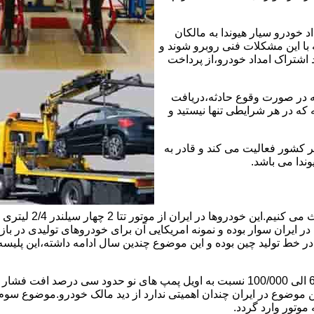
خودرو سیار هیوندا به مالکان
 با این مشکلات فنی روبرو شوند و
د اشتراک امداد خودرو،از پرداخت
که در صورت وقوع حادثه،دریافت
 که در هر شرایطی تنها نیستید و
ر کشور فعالیت می کند و قادر به
وندا می باشد.
ابتدا راجع به دلیل 
ایران سوار بوده و نمونه امریکایی آن برای خودروهای تولیدی در بازار
ی در خط تولید چین بوده و این موضوع چندین سال ادامه داشته،این پل
موضوع دوم اویل پمپ ضعیف این موتور است و بعد از کارکرد 60/000 الی 100/000 نسبت به 
ین موضوع در ایران چندان اهمیتی ندارد از دید مالک خودرو.موضوع س
وتور وارد گردد.