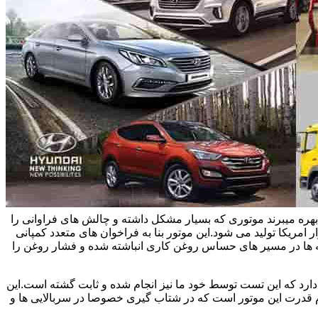
یاتاقان زدن خودروهای هیوندای و سوناتا و اپتیما بحث می کنیم.این خودروها در ایران از موتور تتا 2 چهار سیلندر 2/4 لیتری بهره میبرند موتوری که بسیار مشکل داشته و چالش های فراوانی را
 امریکا تولید می شود.این موتور بنا به فراخوان های متعدد کمپانی
یسه ها در مسیر های حساس روغن کاری انباشته شده و فشار روغن را
اویل پمپ های نو حدود سی درصد افت فشار دارد که این تست توسط خود ما نیز انجام شده و ثابت گشته است.این
وم قدرت این موتور است که در شتاب گیری خصوصا در سربالایی ها و