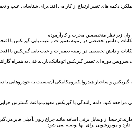
د عموما عملکرد دکمه های تغییر ارتفاع از کار می افتد،برای شناسایی عیب 
 وان زیر نظر متخصصین مجرب و کارآزموده
کانات و دانش تخصصی در زمینه تعمیرات و عیب یابی گیربکس با افتخار
کانات و دانش تخصصی در زمینه تعمیرات و عیب یابی گیربکس با افتخار
،سرویس دوره ای تعمیر گیربکس اتوماتیک،بازدید فنی به همراه گارانت
 به گیربکس و ساختار هیدروالکترومکانیکی آن،نسبت به خودروهایی ب
مراجعه کنید.ادامه رانندگی با گیربکس معیوب،باعث گسترش خرابی به
ند،ترجیحا از وسایل برقی اضافه مانند چراغ زنون،آمپلی فایر،دزدگیر 
رد و موتورشویی برای آنها توصیه نمی شود.