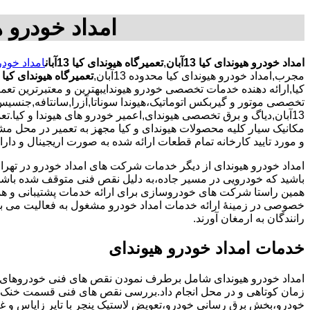
امداد خودرو هیوندای کیا 13آبان,
امداد خودرو هیوندای کیا 13آبان
,
تعمیرگاه هیوندای کیا 13آبان
امداد خودرو ه
مجرب,امداد خودرو هیوندای کیا محدوده 13آبان,
تعمیرگاه هیوندای کیا محدو
13آبان,دیاگ و برق تخصصی هیوندای,اعمیر خودرو های هیوندا و ک
مکانیک سیار کلیه محصولات هیوندای و کیا مجهز به تعمیر در محل
و مورد تایید کارخانه تمام قطعات ارائه شده به صورت اریجینال و دارای گ
امداد خودرو هیوندای از دیگر خدمات شرکت های امداد خودرو در ته
باشید که خودرویی در مسیر جاده،به دلیل نقص فنی متوقف شده باشد و 
همین راستا شرکت های خودروسازی برای ارائه خدمات پشتیبانی و 
خصوصی در زمینۀ ارائه خدمات امداد خودرو مشغول به فعالیت می با
رانندگان به ارمغان آورند.
خدمات امداد خودرو هیوندای
امداد خودرو هیوندای شامل برطرف نمودن نقص های فنی خودروهای 
زمان کوتاهی و در محل انجام داد.بررسی نقص های فنی قسمت خنک 
خودرو،بخش برق رسانی خودرو،تعویض لاستیک پنچر با تایر زاپاس و غی