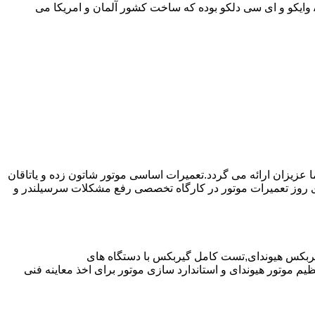
موارد دیگر به صورت مفصل در مقاله نحوه استفاده صحیح از گیربکس اتوماتیک توضیح داده شده است.روغن مورد استفاده در از نوع ||| ATF وایکو و ای سی دلکو بوده که ساخت کشور آلمان و امریکا می
ا عزیزان ارائه می گردد.تعمیرات اساسی موتور شاتون زده و یاتاقان
ای روز تعمیرات موتور در کارگاه تخصصی رفع مشکلات سرسیلندر و
یربکس هیوندای,تست کامل گیربکس با دستگاه های
موتور هیوندای و استاندارد سازی موتور برای اخذ معاینه فنی