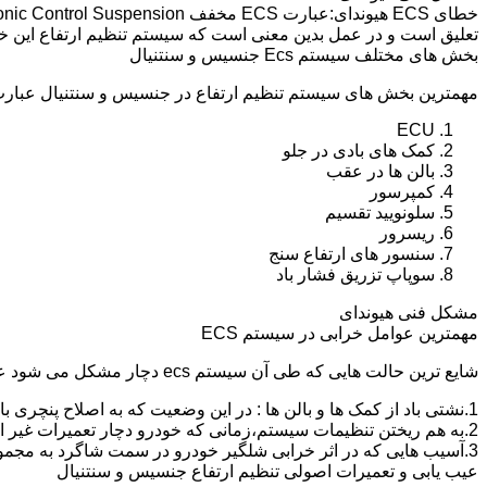
تعلیق است و در عمل بدین معنی است که سیستم تنظیم ارتفاع این 
بخش های مختلف سیستم Ecs جنسیس و سنتنیال
مهمترین بخش های سیستم تنظیم ارتفاع در جنسیس و سنتنیال عبارت ا
ECU
کمک های بادی در جلو
بالن ها در عقب
کمپرسور
سلونویید تقسیم
ریسرور
سنسور های ارتفاع سنج
سوپاپ تزریق فشار باد
مشکل فنی هیوندای
مهمترین عوامل خرابی در سیستم ECS
شایع ترین حالت هایی که طی آن سیستم ecs دچار مشکل می شود عبارت اند از :
1.نشتی باد از کمک ها و بالن ها : در این وضعیت که به اصلاح پنچری بالن و کمک گفته می شود،باد سیستم خالی شده و خودرو میخوابد.
2.به هم ریختن تنظیمات سیستم،زمانی که خودرو دچار تعمیرات غیر اصولی شود و یا به دلیل خرابی یکی از کمک ها یا بالن ها به مدت طولانی و عدم رفع مشکل،خودرو از کالیبره خارج شده و کج و یا می خوابد.
3.آسیب هایی که در اثر خرابی شلگیر خودرو در سمت شاگرد به مجموعه کمپرسور و سلونویید تقسیم و سیم کشی این قسمت وارد می شود.
عیب یابی و تعمیرات اصولی تنظیم ارتفاع جنسیس و سنتنیال