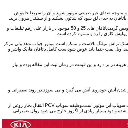
د و متوجه صدای غیر طبیعی موتور شوید و آن را سریعا خاموش
اقان به حدی لق شود که شاتون بشکند و از سیلندر بیرون بزند.
بابت تعمیر این موتور ها باید برخی نکات را در نظر داشته باشید.میلنگ این موتور چنانچه تمایل داشته باشید موتور استاندارد تعمیر شود،باید تعویض گردد،یاتاقان های 25 و 50 موجود در بازار علی رقم تبلیغات و
 کرد ریسک تراش میلنگ بالاست و ممکن است موتور جواب ندهد ولی مرکز
کنید.اویل پمپ حتما باید عوض شود،ست کامل یاتاقان ها،پک واشر و
ین 17 ملیون تا سی ملیون بسته به شدت تخریب موتور هزینه در بر دارد و این قیمت در زمان ثبت این مقاله بوده و نیاز
ور شدن آتش خودروی آتش می گیرد و می سوزد.در روند تعمیراتی و
یکی از ایرادات شایع در موتور های تتا ۲ که در خودروهای هیوندای،توسان،سوناتا و اپتیما و اسپورتیج استفاده شده،نشتی سوپاپ PCV در درب سوپاپ این موتور است.وظیفه سوپاپ PCV انتقال بخار روغن از
ده و دود بسیار زیادی از اگزوز خارج می شود.روال تعمیراتی