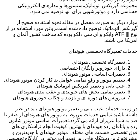
مجموعه گیربکس اتوماتیک،سنسورها و مدارهای الکترونیکی
حساسی دارد و موتورشویی برای آنها توصیه نمی شود.
موارد دیگر به صورت مفصل در مقاله نحوه استفاده صحیح از
گیربکس اتوماتیک توضیح داده شده است.روغن مورد استفاده در از
نوع ||| ATF وایکو و ای سی دلکو بوده که ساخت کشور آلمان و
امریکا می باشند.
خدمات تعمیرگاه تخصصی هیوندای
تعمیرگاه تخصصی هیوندای
دارای خودروبر رایگان اختصاصی
تعمیرات اساسی موتور هیوندای
تنظیم موتور و رفع تمامی عوامل بد کار کردن موتور هیوندای
عیب یابی و تعمیر گیربکس اتوماتیک هیوندای
تعمیر تمامی بخش های جلوبندی و عقب بندی هیوندای
سرویس های دوره ای و بازدید و چکاپ خودروی هیوندای
در زمینه خدمات عیب یابی و تعمیر موتور هیوندای باید در نظر
داشته باشید تمامی خدمات مربوط به موتور های هیوندای از صفر تا
صد به شما عزیزان ارائه می گردد.تعمیرات اساسی موتور شاتون
زده و یاتاقان زده هیوندای با بهترین کیفیت انجام تراشکاری های
فوق تخصصی قسمت های مختلف موتور هیوندای با جدیدترین و
پیشرفته ترین دستگاه های روز تعمیرات موتور در کارگاه تخصصی