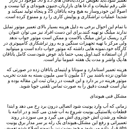
تعمیر شود،باید تعویض گردد،یاتاقان های 25 و 50 موجود در بازار
علی رقم تبلیغات و ادعا های بازاریان،جنیون هیوندای و کیا نیست و
اصولا این خودروساز به هیچ وجه یاتاقان 25 و پنجاه تولید نمیکند و
شدیدا عملیات تراشکاری و پولیش کاری را رد و ممنوع کرده است.
با تمام این احوال برخی به دلیل هزینه بسیار بالای تعمیر موتور تمایل
ندارند میلنگ نو تهیه کنند.برای این دست افراد نیز می توان عنوان
کرد ریسک تراش میلنگ بالاست و ممکن است موتور جواب ندهد
ولی مرکز با تهیه تجهیزات سنگین و به روز تراشکاری کامپیوتری در
کارگاه خود،نمونه هایی داشته که موتور جواب داده است و میتوانید
از آن استفاده کنید.اویل پمپ حتما باید عوض شود،ست کامل یاتاقان
ها،پک واشر و مدت یک هفته عموما نیاز است.
هزینه تعمیر استاندارد و سوناتا و اپتیمای یاتاقان زده در صورتی که
شاتون نزده باشند بین 17 ملیون تا سی ملیون بسته به شدت تخریب
موتور هزینه در بر دارد و این قیمت در زمان ثبت این مقاله بوده و
نیاز است قیمت دقیق را به صورت تماس تلفنی جویا شوید.
مشکل فنی هیوندای
زمانی که آب وارد یونیت شود اتصالی درون برد رخ می دهد و ابتدا
قطعات پلاستیکی یونیت شروع به آب شدن می کنند و در ادامه با
شعله ور شدن آتش خودروی آتش می گیرد و می سوزد.در روند
تعمیراتی و رفع این مشکل،هیوندای یک رله بر سر مدار برق یونیت
abs قرار داده می شود و خود یونیت نیز با نمونه اصلاح شده تعویض