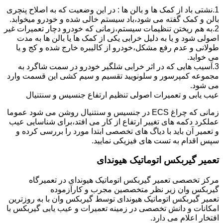
1.نشتی باد از کمک ها و بالن ها : در این وضعیت که به اصلاح پنچری
بالن و کمک گفته می شود،باد سیستم خالی شده و خودرو میخوابد.
2.به هم ریختن تنظیمات سیستم،زمانی که خودرو دچار تعمیرات غیر
اصولی شود و یا به دلیل خرابی یکی از کمک ها یا بالن ها به مدت
طولانی و عدم رفع مشکل،خودرو از کالیبره خارج شده و کج و یا
می خوابد.
3.آسیب هایی که در اثر خرابی شلگیر خودرو در سمت شاگرد به
مجموعه کمپرسور و سلونویید تقسیم و سیم کشی این قسمت وارد
می شود.
عیب یابی و تعمیرات اصولی تنظیم ارتفاع جنسیس و سنتنیال
زمانی که چراغ ECS در جنسیس و سنتنیال روشن می شود عموما
عملکرد دکمه های تغییر ارتفاع از کار می افتد،برای شناسایی عیب
و تعمیر آن باید با دیاگ های تخصصی ابتدا مورد را بررسی کرده و
سپس اقدام به تست های فیزیکی نمایید.
تعمیر گیربکس اتوماتیک هیوندای
مرکز تخصصی تعمیر گیربکس اتوماتیک هیوندای در تعمیرگاه
گیربکس وان زیر نظر متخصصین مجرب و کارآزموده
تعمیر گیربکس اتوماتیک هیوندای توسط گیربکس وان با به روزترین
امکانات و دانش تخصصی در زمینه تعمیرات و عیب یابی گیربکس با
افتخار اعلام می دارد.