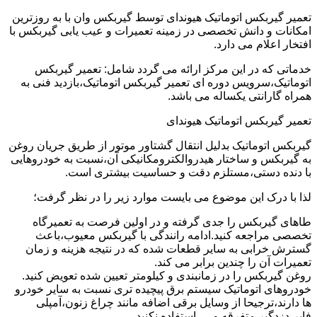
تعمیر گیربکس اتوماتیک هیوندای توسط گیربکس وان با به روزترین
امکانات و دانش تخصصی در زمینه تعمیرات و عیب یابی گیربکس با
افتخار اعلام می دارد.
خدماتی که در این مرکز ارائه می گردد شامل: تعمیر گیربکس
اتوماتیک،سرویس دوره ای تعمیر گیربکس اتوماتیک،بازدید فنی به
همراه گارانتی یکساله می باشد.
تعمیر گیربکس اتوماتیک هیوندای
گیربکس اتوماتیک بدلیل انتقال گشتاور موتور از طریق جریان روغن
به گیربکس و ساختار هیدروالکترومکانیکی آن،نسبت به خودروهایی
با دنده دستی،مستلزم دقت و حساسیت بیشتری است.
لذا با درک این موضوع می بایست موارد زیر را در نظر گرفت؛
طاهای گیربکس را جدی گرفته و در اولین فرصت به تعمیرگاه
تخصصی مراجعه کنید.ادامه رانندگی با گیربکس معیوب،باعث
گسترش خرابی به سایر قطعات شده که در نتیجه هزینه و زمان
تعمیرات آن را چندین برابر می کند.
روغن گیربکس را در زمانبندی و کیلومتر تعیین شده تعویض کنید.
خودروهای اتوماتیک سیستم برق پیچیده تری نسبت به سایر خودرو
ها دارند،ترجیحا از وسایل برقی اضافه مانند چراغ زنون،آمپلی
فایر،دزدگیر متفرقه و … استفاده نکنید.