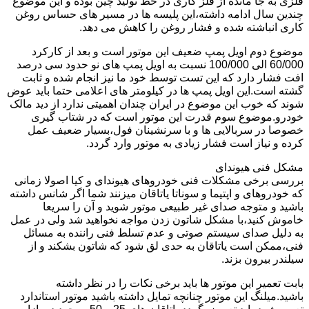
فلزی به جا مانده از فلز کاری در خط تولید چین بوده و این موضوع
چندین سال ادامه داشته،این پلیسه ها در مسیر های حساس روغن
کاری انباشته شده و فشار روغن را کاهش می دهد.
موضوع دوم اویل پمپ ضعیف این موتور است و بعد از کارکرد
60/000 الی 100/000 نسبت به اویل پمپ های نو حدود سی درصد
افت فشار دارد که این تست توسط خود ما نیز انجام شده و ثابت
گشته است.این اویل پمپ ها در کیلومتر های اعلامی حتما باید عوض
شوند که خوب این موضوع در ایران چندان اهمیتی ندارد از دید مالک
خودرو.موضوع سوم قدرت این موتور است که در شتاب گیری
خصوصا در سربالایی ها و با سرنشینان فول،بسیار ضعیف عمل
کرده و نیاز است فشار زیادی به موتور وارد گردد.
مشکل فنی هیوندای
بررسی برخی مشکلات فنی خودروهای هیوندای و کیا اصولا زمانی
که خودروهای و اپتیما و سوناتا یاتاقان میزنند شما اگر شانس داشته
باشید و متوجه صدای غیر طبیعی موتور شوید و آن را سریعا
خاموش کنید،با مشکل شاتون زدن مواجه نخواهید شد ولی در عمل
به دلیل صدای سیستم صوتی و عدم تسلط فنی راننده به مسائل
فنی،ممکن است یاتاقان به حدی لق شود که شاتون بشکند و از
سیلندر بیرون بزند.
بابت تعمیر این موتور ها باید برخی نکات را در نظر داشته
باشید.میلنگ این موتور چنانچه تمایل داشته باشید موتور استاندارد