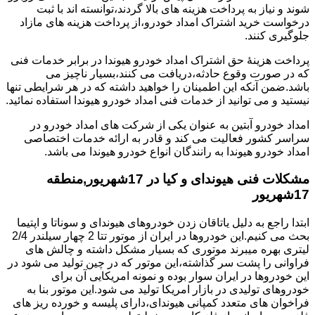
شوند و نیاز به پرداخت هزینه های بالا گردند،توانسته اند با ثبت
درخواست خرید اشتراک امداد خودرو،از پرداخت هزینه های مازاد
جلوگیری کنند.
پرداخت هزینۀ حق اشتراک امداد خودرو هیوندا در برابر خدمات فنی
که در صورت وقوع حادثه،دریافت می کنند،بسیار ناچیز می
باشد.ضمن آنکه این اطمینان را خواهید داشته که در هر شرایطی تنها
نیستید و می توانید از خدمات فنی امداد خودرو هیوندا استفاده نمائید.
امداد خودرو آبتین به عنوان یکی از شرکت های امداد خودرو در
سراسر کشور فعالیت می کند و قادر به ارائه خدمات اختصاصی
امداد خودرو هیوندا به رانندگان انواع خودرو هیوندا می باشد.
مشکلات فنی هیوندای و کیا در 17شهریور,منطقه
17شهریور
ابتدا راجع به دلیل یاتاقان زدن خودروهای هیوندای و سوناتا و اپتیما
بحث می کنیم.این خودروها در ایران از موتور تتا 2 چهار سیلندر 2/4
لیتری بهره میبرند موتوری که بسیار مشکل داشته و چالش های
فراوانی را پشت سر گذاشته،این موتور که در چین تولید می شود در
این خودروها در ایران سوار بوده و نمونه امریکایی آن برای
خودروهای تولیدی در بازار امریکا تولید می شود.این موتور بنا به
فراخوان های متعدد کمپانی هیوندای،دارای پلیسه و خورده ریز های