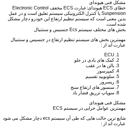
مشکل فنی هیوندای
خطای ECS هیوندای:عبارت ECS مخفف Electronic Control
Suspension یا کنترل الکترونیکی سیستم تعلیق است و در عمل
بدین معنی است که سیستم تنظیم ارتفاع این خودرو دچار مشکل
شده است.
بخش های مختلف سیستم Ecs جنسیس و سنتنیال
مهمترین بخش های سیستم تنظیم ارتفاع در جنسیس و سنتنیال
عبارت اند از :
ECU
کمک های بادی در جلو
بالن ها در عقب
کمپرسور
سلونویید تقسیم
ریسرور
سنسور های ارتفاع سنج
سوپاپ تزریق فشار باد
مشکل فنی هیوندای
مهمترین عوامل خرابی در سیستم ECS
شایع ترین حالت هایی که طی آن سیستم ecs دچار مشکل می شود
عبارت اند از :