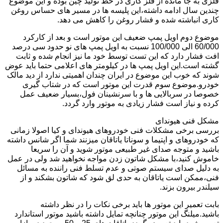
فلزی به جا مانده از فلز کاری در خط تولید چین بوده و این موضوع
چندین سال ادامه داشته،این پلیسه ها در مسیر های حساس روغن
کاری انباشته شده و فشار روغن را کاهش می دهد.
موضوع دوم اویل پمپ ضعیف این موتور است و بعد از کارکرد
60/000 الی 100/000 نسبت به اویل پمپ های نو حدود سی درصد
افت فشار دارد که این تست توسط خود ما نیز انجام شده و ثابت
گشته است.این اویل پمپ ها در کیلومتر های اعلامی حتما باید عوض
شوند که خوب این موضوع در ایران چندان اهمیتی ندارد از دید مالک
خودرو.موضوع سوم قدرت این موتور است که در شتاب گیری
خصوصا در سربالایی ها و با سرنشینان فول،بسیار ضعیف عمل
کرده و نیاز است فشار زیادی به موتور وارد گردد.
مشکل فنی هیوندای
بررسی برخی مشکلات فنی خودروهای هیوندای و کیا اصولا زمانی
که خودروهای و اپتیما و سوناتا یاتاقان میزنند شما اگر شانس داشته
باشید و متوجه صدای غیر طبیعی موتور شوید و آن را سریعا
خاموش کنید،با مشکل شاتون زدن مواجه نخواهید شد ولی در عمل
به دلیل صدای سیستم صوتی و عدم تسلط فنی راننده به مسائل
فنی،ممکن است یاتاقان به حدی لق شود که شاتون بشکند و از
سیلندر بیرون بزند.
بابت تعمیر این موتور ها باید برخی نکات را در نظر داشته
باشید.میلنگ این موتور چنانچه تمایل داشته باشید موتور استاندارد