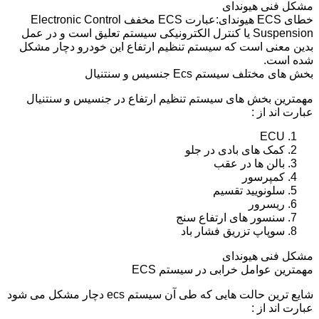
مشکل فنی هیوندای
خطای ECS هیوندای:عبارت ECS مخفف Electronic Control
Suspension یا کنترل الکترونیکی سیستم تعلیق است و در عمل
بدین معنی است که سیستم تنظیم ارتفاع این خودرو دچار مشکل
شده است.
بخش های مختلف سیستم Ecs جنسیس و سنتنیال
مهمترین بخش های سیستم تنظیم ارتفاع در جنسیس و سنتنیال
عبارت اند از :
ECU
کمک های بادی در جلو
بالن ها در عقب
کمپرسور
سلونویید تقسیم
ریسرور
سنسور های ارتفاع سنج
سوپاپ تزریق فشار باد
مشکل فنی هیوندای
مهمترین عوامل خرابی در سیستم ECS
شایع ترین حالت هایی که طی آن سیستم ecs دچار مشکل می شود
عبارت اند از :