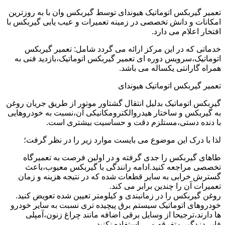
تعمیر گیربکس اتوماتیک هیوندای توسط گیربکس وان با به روزترین
امکانات و دانش تخصصی در زمینه تعمیرات و عیب یابی گیربکس با
افتخار اعلام می دارد.
خدماتی که در این مرکز ارائه می گردد شامل: تعمیر گیربکس
اتوماتیک،سرویس دوره ای تعمیر گیربکس اتوماتیک،بازدید فنی به
همراه گارانتی یکساله می باشد.
تعمیر گیربکس اتوماتیک هیوندای
گیربکس اتوماتیک بدلیل انتقال گشتاور موتور از طریق جریان روغن
به گیربکس و ساختار هیدروالکترومکانیکی آن،نسبت به خودروهایی
با دنده دستی،مستلزم دقت و حساسیت بیشتری است.
لذا با درک این موضوع می بایست موارد زیر را در نظر گرفت؛
طاهای گیربکس را جدی گرفته و در اولین فرصت به تعمیرگاه
تخصصی مراجعه کنید.ادامه رانندگی با گیربکس معیوب،باعث
گسترش خرابی به سایر قطعات شده که در نتیجه هزینه و زمان
تعمیرات آن را چندین برابر می کند.
روغن گیربکس را در زمانبندی و کیلومتر تعیین شده تعویض کنید.
خودروهای اتوماتیک سیستم برق پیچیده تری نسبت به سایر خودرو
ها دارند،ترجیحا از وسایل برقی اضافه مانند چراغ زنون،آمپلی
فایر،دزدگیر متفرقه و … استفاده نکنید.