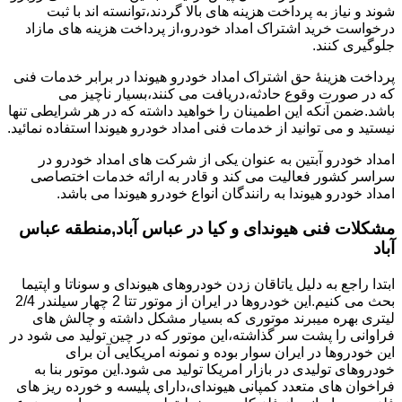
شوند و نیاز به پرداخت هزینه های بالا گردند،توانسته اند با ثبت
درخواست خرید اشتراک امداد خودرو،از پرداخت هزینه های مازاد
جلوگیری کنند.
پرداخت هزینۀ حق اشتراک امداد خودرو هیوندا در برابر خدمات فنی
که در صورت وقوع حادثه،دریافت می کنند،بسیار ناچیز می
باشد.ضمن آنکه این اطمینان را خواهید داشته که در هر شرایطی تنها
نیستید و می توانید از خدمات فنی امداد خودرو هیوندا استفاده نمائید.
امداد خودرو آبتین به عنوان یکی از شرکت های امداد خودرو در
سراسر کشور فعالیت می کند و قادر به ارائه خدمات اختصاصی
امداد خودرو هیوندا به رانندگان انواع خودرو هیوندا می باشد.
مشکلات فنی هیوندای و کیا در عباس آباد,منطقه عباس
آباد
ابتدا راجع به دلیل یاتاقان زدن خودروهای هیوندای و سوناتا و اپتیما
بحث می کنیم.این خودروها در ایران از موتور تتا 2 چهار سیلندر 2/4
لیتری بهره میبرند موتوری که بسیار مشکل داشته و چالش های
فراوانی را پشت سر گذاشته،این موتور که در چین تولید می شود در
این خودروها در ایران سوار بوده و نمونه امریکایی آن برای
خودروهای تولیدی در بازار امریکا تولید می شود.این موتور بنا به
فراخوان های متعدد کمپانی هیوندای،دارای پلیسه و خورده ریز های