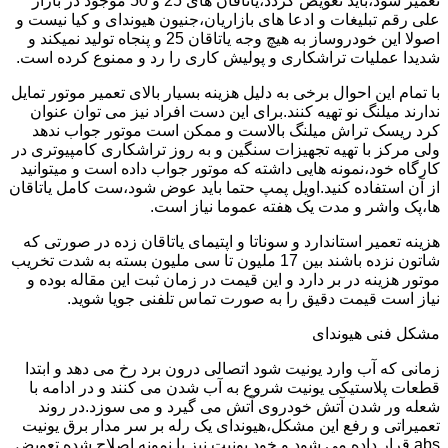
تعمیر شود،باید تعویض گردد،یاتاقان های 25 و 50 موجود در بازار
علی رقم تبلیغات و ادعا های بازاریان،جنیون هیوندای و کیا نیست و
اصولا این خودروساز به هیچ وجه یاتاقان 25 و پنجاه تولید نمیکند و
شدیدا عملیات تراشکاری و پولیش کاری را رد و ممنوع کرده است.
با تمام این احوال برخی به دلیل هزینه بسیار بالای تعمیر موتور تمایل
ندارند میلنگ نو تهیه کنند.برای این دست افراد نیز می توان عنوان
کرد ریسک تراش میلنگ بالاست و ممکن است موتور جواب ندهد
ولی مرکز با تهیه تجهیزات سنگین و به روز تراشکاری کامپیوتری در
کارگاه خود،نمونه هایی داشته که موتور جواب داده است و میتوانید
از آن استفاده کنید.اویل پمپ حتما باید عوض شود،ست کامل یاتاقان
ها،پک واشر و مدت یک هفته عموما نیاز است.
هزینه تعمیر استاندارد و سوناتا و اپتیمای یاتاقان زده در صورتی که
شاتون نزده باشند بین 17 ملیون تا سی ملیون بسته به شدت تخریب
موتور هزینه در بر دارد و این قیمت در زمان ثبت این مقاله بوده و
نیاز است قیمت دقیق را به صورت تماس تلفنی جویا شوید.
مشکل فنی هیوندای
زمانی که آب وارد یونیت شود اتصالی درون برد رخ می دهد و ابتدا
قطعات پلاستیکی یونیت شروع به آب شدن می کنند و در ادامه با
شعله ور شدن آتش خودروی آتش می گیرد و می سوزد.در روند
تعمیراتی و رفع این مشکل،هیوندای یک رله بر سر مدار برق یونیت
abs قرار داده می شود و خود یونیت نیز با نمونه اصلاح شده تعویض