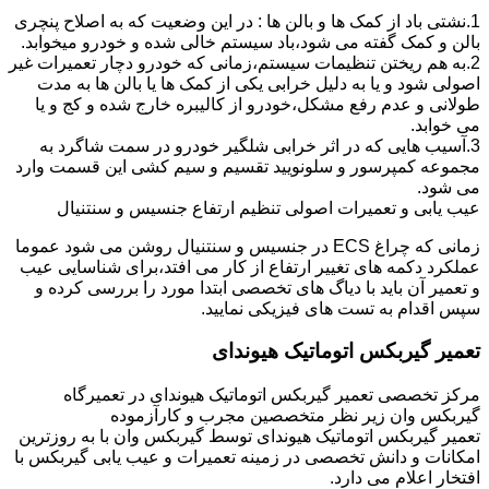
1.نشتی باد از کمک ها و بالن ها : در این وضعیت که به اصلاح پنچری
بالن و کمک گفته می شود،باد سیستم خالی شده و خودرو میخوابد.
2.به هم ریختن تنظیمات سیستم،زمانی که خودرو دچار تعمیرات غیر
اصولی شود و یا به دلیل خرابی یکی از کمک ها یا بالن ها به مدت
طولانی و عدم رفع مشکل،خودرو از کالیبره خارج شده و کج و یا
می خوابد.
3.آسیب هایی که در اثر خرابی شلگیر خودرو در سمت شاگرد به
مجموعه کمپرسور و سلونویید تقسیم و سیم کشی این قسمت وارد
می شود.
عیب یابی و تعمیرات اصولی تنظیم ارتفاع جنسیس و سنتنیال
زمانی که چراغ ECS در جنسیس و سنتنیال روشن می شود عموما
عملکرد دکمه های تغییر ارتفاع از کار می افتد،برای شناسایی عیب
و تعمیر آن باید با دیاگ های تخصصی ابتدا مورد را بررسی کرده و
سپس اقدام به تست های فیزیکی نمایید.
تعمیر گیربکس اتوماتیک هیوندای
مرکز تخصصی تعمیر گیربکس اتوماتیک هیوندای در تعمیرگاه
گیربکس وان زیر نظر متخصصین مجرب و کارآزموده
تعمیر گیربکس اتوماتیک هیوندای توسط گیربکس وان با به روزترین
امکانات و دانش تخصصی در زمینه تعمیرات و عیب یابی گیربکس با
افتخار اعلام می دارد.