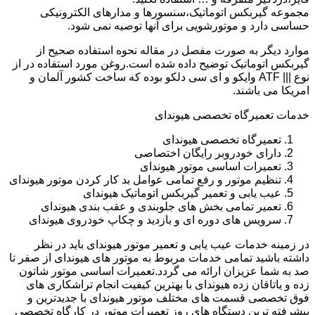
مجموعه گیربکس اتوماتیک،سنسورها و مدارهای الکترونیکی
حساسی دارد و موتورشویی برای آنها توصیه نمی شود.
موارد دیگر به صورت مفصل در مقاله نحوه استفاده صحیح از
گیربکس اتوماتیک توضیح داده شده است.روغن مورد استفاده در از
نوع ||| ATF وایکو و ای سی دلکو بوده که ساخت کشور آلمان و
امریکا می باشند.
خدمات تعمیرگاه تخصصی هیوندای
تعمیرگاه تخصصی هیوندای
دارای خودروبر رایگان اختصاصی
تعمیرات اساسی موتور هیوندای
تنظیم موتور و رفع تمامی عوامل بد کار کردن موتور هیوندای
عیب یابی و تعمیر گیربکس اتوماتیک هیوندای
تعمیر تمامی بخش های جلوبندی و عقب بندی هیوندای
سرویس های دوره ای و بازدید و چکاپ خودروی هیوندای
در زمینه خدمات عیب یابی و تعمیر موتور هیوندای باید در نظر
داشته باشید تمامی خدمات مربوط به موتور های هیوندای از صفر تا
صد به شما عزیزان ارائه می گردد.تعمیرات اساسی موتور شاتون
زده و یاتاقان زده هیوندای با بهترین کیفیت انجام تراشکاری های
فوق تخصصی قسمت های مختلف موتور هیوندای با جدیدترین و
پیشرفته ترین دستگاه های روز تعمیرات موتور در کارگاه تخصصی