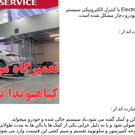
خطای ECS هیوندای:عبارت ECS مخفف Electronic Control Suspension یا کنترل الکترونیکی سیستم
خودرو دچار مشکل شده است.
ند از :