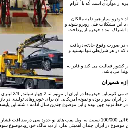
ره از مواردی است که با اعزام
خودرو سیار هیوندا به مالکان
 با این مشکلات فنی روبرو شوند و
د اشتراک امداد خودرو،از پرداخت
که در صورت وقوع حادثه،دریافت
 که در هر شرایطی تنها نیستید و
ر کشور فعالیت می کند و قادر به
وندا می باشد.
ازه شمیران
ابتدا راجع به دلیل 
ایران سوار بوده و نمونه امریکایی آن برای خودروهای تولیدی در بازار
ی در خط تولید چین بوده و این موضوع چندین سال ادامه داشته،این پل
موضوع دوم اویل پمپ ضعیف این موتور است و بعد از کارکرد 60/000 الی 100/000 نسبت به 
ین موضوع در ایران چندان اهمیتی ندارد از دید مالک خودرو.موضوع س