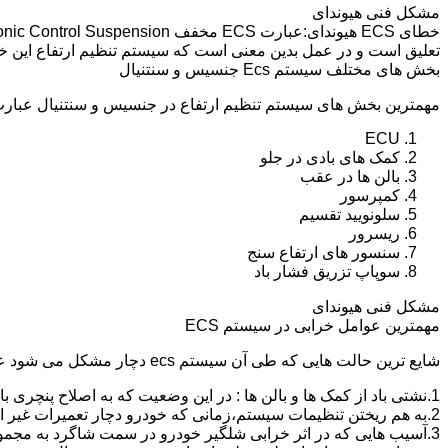
مشکل فنی هیوندای
تعلیق است و در عمل بدین معنی است که سیستم تنظیم ارتفاع این 
بخش های مختلف سیستم Ecs جنسیس و سنتنیال
مهمترین بخش های سیستم تنظیم ارتفاع در جنسیس و سنتنیال عبارت ا
ECU
کمک های بادی در جلو
بالن ها در عقب
کمپرسور
سلونویید تقسیم
ریسرور
سنسور های ارتفاع سنج
سوپاپ تزریق فشار باد
مشکل فنی هیوندای
مهمترین عوامل خرابی در سیستم ECS
شایع ترین حالت هایی که طی آن سیستم ecs دچار مشکل می شود عبارت اند از :
1.نشتی باد از کمک ها و بالن ها : در این وضعیت که به اصلاح پنچری بالن و کمک گفته می شود،باد سیستم خالی شده و خودرو میخوابد.
2.به هم ریختن تنظیمات سیستم،زمانی که خودرو دچار تعمیرات غیر اصولی شود و یا به دلیل خرابی یکی از کمک ها یا بالن ها به مدت طولانی و عدم رفع مشکل،خودرو از کالیبره خارج شده و کج و یا می خوابد.
3.آسیب هایی که در اثر خرابی شلگیر خودرو در سمت شاگرد به مجموعه کمپرسور و سلونویید تقسیم و سیم کشی این قسمت وارد می شود.