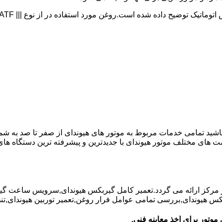
 باشید تمامی خدمات مربوط به موتور های هیوندای از صفر تا صد به شم
ت های مختلف موتور هیوندای با جدیدترین و پیشرفته ترین دستگاه ه
در مرکز ارائه می گردد.تعمیر کامل گیربکس هیوندای,سرویس ساعت گ
یوندای,بررسی تمامی عوامل فرار روغن,تعمیر توربین هیوندای,تنظیم 
موتور برای اخذ معاینه فنی.