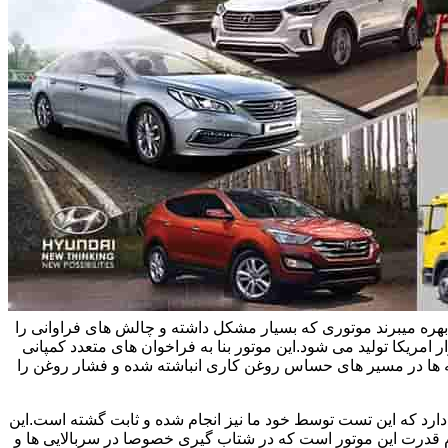
یاتاقان زدن خودروهای هیوندای و سوناتا و اپتیما بحث می کنیم.این خودروها در ایران از موتور تتا 2 چهار سیلندر 2/4 لیتری بهره میبرند موتوری که بسیار مشکل داشته و چالش های فراوانی را
 امریکا تولید می شود.این موتور بنا به فراخوان های متعدد کمپانی
یسه ها در مسیر های حساس روغن کاری انباشته شده و فشار روغن را
اویل پمپ های نو حدود سی درصد افت فشار دارد که این تست توسط خود ما نیز انجام شده و ثابت گشته است.این
وم قدرت این موتور است که در شتاب گیری خصوصا در سربالایی ها و