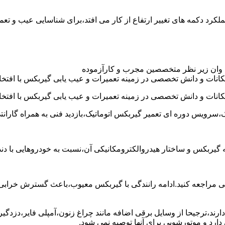
د عموما عملکرد دکمه های تغییر ارتفاع از کار می افتد،برای شناسایی عیب 
 وان زیر نظر متخصصین مجرب و کارآزموده
کانات و دانش تخصصی در زمینه تعمیرات و عیب یابی گیربکس با افتخار
کانات و دانش تخصصی در زمینه تعمیرات و عیب یابی گیربکس با افتخار
،سرویس دوره ای تعمیر گیربکس اتوماتیک،بازدید فنی به همراه گارانت
 به گیربکس و ساختار هیدروالکترومکانیکی آن،نسبت به خودروهایی ب
مراجعه کنید.ادامه رانندگی با گیربکس معیوب،باعث گسترش خرابی به
ند،ترجیحا از وسایل برقی اضافه مانند چراغ زنون،آمپلی فایر،دزدگیر 
رد و موتورشویی برای آنها توصیه نمی شود.