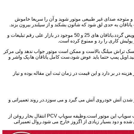
د و متوجه صدای غیر طبیعی موتور شوید و آن را سریعا خاموش
اقان به حدی لق شود که شاتون بشکند و از سیلندر بیرون بزند.
بابت تعمیر این موتور ها باید برخی نکات را در نظر داشته باشید.میلنگ این موتور چنانچه تمایل داشته باشید موتور استاندارد تعمیر شود،باید تعویض گردد،یاتاقان های 25 و 50 موجود در بازار علی رقم تبلیغات و
 کرد ریسک تراش میلنگ بالاست و ممکن است موتور جواب ندهد ولی مرکز
کنید.اویل پمپ حتما باید عوض شود،ست کامل یاتاقان ها،پک واشر و
ین 17 ملیون تا سی ملیون بسته به شدت تخریب موتور هزینه در بر دارد و این قیمت در زمان ثبت این مقاله بوده و نیاز
ور شدن آتش خودروی آتش می گیرد و می سوزد.در روند تعمیراتی و
یکی از ایرادات شایع در موتور های تتا ۲ که در خودروهای هیوندای،توسان،سوناتا و اپتیما و اسپورتیج استفاده شده،نشتی سوپاپ PCV در درب سوپاپ این موتور است.وظیفه سوپاپ PCV انتقال بخار روغن از
ده و دود بسیار زیادی از اگزوز خارج می شود.روال تعمیراتی