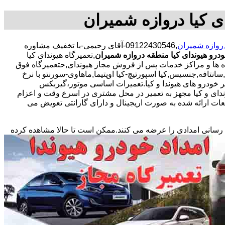
ای کیا دروازه شمیران
دروازه شمیران
,09122430546-آقای رحیمی-با تخفیف مشاوره
ودرو هیوندای کیا منطقه دروازه شمیران
,تعمیرگاه هیوندای کیا
گاه ها و مراکز خدمات پس از فروش مجاز هیوندای,حتعمیرگاه فوق
نتافه,جنسیس,کیا اسپورتیچ-کیا اوپتیما‌,ماهاوی-سورنتو با نرخ
یر خودرو های هیوندا و کیا.تعمیرات اساسی موتور،گیربکس
ای و کیا مجهز به تعمیر در محل مشتری در اسرع وقت و اعزام
ت ارائه شده به صورت اریجینال و دارای گارانتی تعویض می
 رسانی امدادی را عرضه می کنند.ممکن است تا حالا مشاهده
کرده