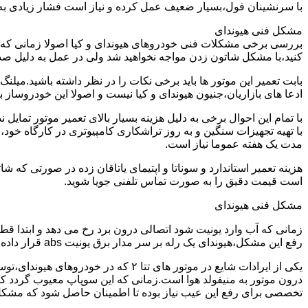
با سرنشینان فول،بسیار ضعیف عمل کرده و نیاز است فشار زیادی به م
مشکل فنی هیوندای
بررسی برخی مشکلات فنی خودروهای هیوندای و کیا اصولا زمانی که خو
کنید،با مشکل شاتون زدن مواجه نخواهید شد ولی در عمل به دلیل صد
ادعا های بازاریان،جنیون هیوندای و کیا نیست و اصولا این خودروساز به هیچ وجه یاتاقان 25 و پنجاه تولید نمیکند و شدیدا عملیات تراشکاری و
با تمام این احوال برخی به دلیل هزینه بسیار بالای تعمیر موتور تما
با تهیه تجهیزات سنگین و به روز تراشکاری کامپیوتری در کارگاه خود،
مدت یک هفته عموما نیاز است.
است قیمت دقیق را به صورت تماس تلفنی جویا شوید.
مشکل فنی هیوندای
زمانی که آب وارد یونیت شود اتصالی درون برد رخ می دهد و ابتدا ق
رفع این مشکل،هیوندای یک رله بر سر مدار برق یونیت abs قرار داده می شود و خود یونیت نیز با نمونه اصلاح شده تعویض می گردد.
درون موتور به منیفولد هوا است.زمانی که این سوپاپ معیوب گردد کل
تخصصی برای رفع این عیب نیاز بوده تا اطمینان حاصل شود که مشک