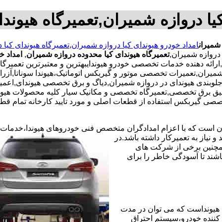
یا دروازه شمیران,تعمیرگاه هیوند
 شمیران
امداد خودرو هیوندای کیا دروازه شمیران
,
تعمیرگاه هیوندای کیا 
دروازه شمیران,
تعمیرگاه هیوندای کیا محدوده دروازه شمیران
,
امداد خ
ا,ارائه دهنده خدمات تخصصی خودرو هیوندایبهترین و معتبرترین تعمیر
یران,تعمیرات تخصصی موتور و گیربکس اتوماتیک،هیوندا سوناتا,آزرا,سا
یر جلوبندی هیوندای در دروازه شمیران,دیاگ و برق تخصصی هیوندای,اعم
یق برق تخصصی,تعمیرگاه تخصصی و مکانیک سیار کلیه محصولات هیوند
ی گیربکس استفاده از قطعات اصلی و مورد تایید کارخانه تمام قطعا
ران است که با اعزام امدادگران متخصص فنی خودروهای هیوندا،خدمات
نیاز به تعمیرکار داشته باشد.در
همچنین برخی از شرکت های
شند تا آسودگی خاطر را برای
هیونداست که می توان در مدت
کننده خودرو،سیستم احتراق