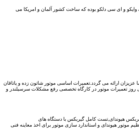
موارد دیگر به صورت مفصل در مقاله نحوه استفاده صحیح از گیربکس اتوماتیک توضیح داده شده است.روغن مورد استفاده در از نوع ||| ATF وایکو و ای سی دلکو بوده که ساخت کشور آلمان و امریکا می
ا عزیزان ارائه می گردد.تعمیرات اساسی موتور شاتون زده و یاتاقان
ای روز تعمیرات موتور در کارگاه تخصصی رفع مشکلات سرسیلندر و
یربکس هیوندای,تست کامل گیربکس با دستگاه های
موتور هیوندای و استاندارد سازی موتور برای اخذ معاینه فنی