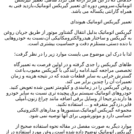
اتوماتیک،سرویس دوره ای تعمیر گیربکس اتوماتیک،بازدید فنی به
همراه گارانتی یکساله می باشد.
تعمیر گیربکس اتوماتیک هیوندای
گیربکس اتوماتیک بدلیل انتقال گشتاور موتور از طریق جریان روغن
به گیربکس و ساختار هیدروالکترومکانیکی آن،نسبت به خودروهایی
با دنده دستی،مستلزم دقت و حساسیت بیشتری است.
لذا با درک این موضوع می بایست موارد زیر را در نظر گرفت؛
طاهای گیربکس را جدی گرفته و در اولین فرصت به تعمیرگاه
تخصصی مراجعه کنید.ادامه رانندگی با گیربکس معیوب،باعث
گسترش خرابی به سایر قطعات شده که در نتیجه هزینه و زمان
تعمیرات آن را چندین برابر می کند.
روغن گیربکس را در زمانبندی و کیلومتر تعیین شده تعویض کنید.
خودروهای اتوماتیک سیستم برق پیچیده تری نسبت به سایر خودرو
ها دارند،ترجیحا از وسایل برقی اضافه مانند چراغ زنون،آمپلی
فایر،دزدگیر متفرقه و … استفاده نکنید.
مجموعه گیربکس اتوماتیک،سنسورها و مدارهای الکترونیکی
حساسی دارد و موتورشویی برای آنها توصیه نمی شود.
موارد دیگر به صورت مفصل در مقاله نحوه استفاده صحیح از
گیربکس اتوماتیک توضیح داده شده است.روغن مورد استفاده در از