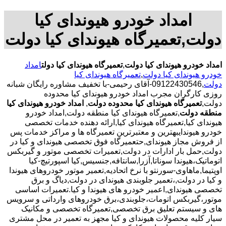
امداد خودرو هیوندای کیا
دولت,تعمیرگاه هیوندای کیا دولت
امداد خودرو هیوندای کیا دولت
,
تعمیرگاه هیوندای کیا دولت
امداد
خودرو هیوندای کیا دولت
,
تعمیرگاه هیوندای کیا
دولت
,09122430546-آقای رحیمی-با تخفیف مشاوره رایگان شبانه
روزی کارگران مجرب امداد خودرو هیوندای کیا محدوده
دولت,
تعمیرگاه هیوندای کیا محدوده دولت
,
امداد خودرو هیوندای کیا
منطقه دولت
,تعمیرگاه هیوندای کیا منطقه دولت,امداد خودرو
هیوندای کیا,تعمیرگاه هیوندای کیا,ارائه دهنده خدمات تخصصی
خودرو هیوندایبهترین و معتبرترین تعمیرگاه ها و مراکز خدمات پس
از فروش مجاز هیوندای,حتعمیرگاه فوق تخصصی هیوندای و کیا در
دولت,حمل بار ادارات در دولت,تعمیرات تخصصی موتور و گیربکس
اتوماتیک،هیوندا سوناتا,آزرا,سانتافه,جنسیس,کیا اسپورتیچ-کیا
اوپتیما‌,ماهاوی-سورنتو با نرخ اتحادیه,تعمیر موتور خودروهای هیوندا
و کیا در دولت,،تعمیر جلوبندی هیوندای در دولت,دیاگ و برق
تخصصی هیوندای,اعمیر خودرو های هیوندا و کیا.تعمیرات اساسی
موتور،گیربکس اتومات،جلوبندی،برق خودروهای وارداتی و سرویس
های و سیستم تعلیق برق تخصصی,تعمیرگاه تخصصی و مکانیک
سیار کلیه محصولات هیوندای و کیا مجهز به تعمیر در محل مشتری