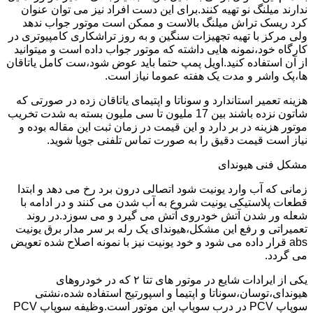
ندارند میلنگ نو تهیه کنند.برای این دست افراد نیز می توان عنوان
کرد ریسک تراش میلنگ بالاست و ممکن است موتور جواب ندهد
ولی مرکز با تهیه تجهیزات سنگین و به روز تراشکاری کامپیوتری در
کارگاه خود،نمونه هایی داشته که موتور جواب داده است و میتوانید
از آن استفاده کنید.اویل پمپ حتما باید عوض شود،ست کامل یاتاقان
ها،پک واشر و مدت یک هفته عموما نیاز است.
هزینه تعمیر استاندارد و سوناتا و اپتیمای یاتاقان زده در صورتی که
شاتون نزده باشند بین 17 ملیون تا سی ملیون بسته به شدت تخریب
موتور هزینه در بر دارد و این قیمت در زمان ثبت این مقاله بوده و
نیاز است قیمت دقیق را به صورت تماس تلفنی جویا شوید.
مشکل فنی هیوندای
زمانی که آب وارد یونیت شود اتصالی درون برد رخ می دهد و ابتدا
قطعات پلاستیکی یونیت شروع به آب شدن می کنند و در ادامه با
شعله ور شدن آتش خودروی آتش می گیرد و می سوزد.در روند
تعمیراتی و رفع این مشکل،هیوندای یک رله بر سر مدار برق یونیت
abs قرار داده می شود و خود یونیت نیز با نمونه اصلاح شده تعویض
می گردد.
یکی از ایرادات شایع در موتور های تتا ۲ که در خودروهای
هیوندای،توسان،سوناتا و اپتیما و اسپورتیج استفاده شده،نشتی
سوپاپ PCV در درب سوپاپ این موتور است.وظیفه سوپاپ PCV