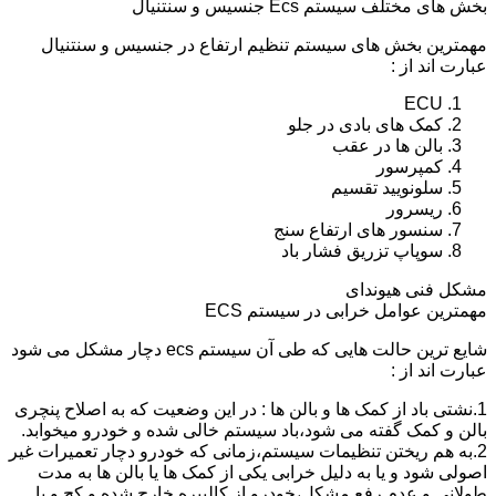
بخش های مختلف سیستم Ecs جنسیس و سنتنیال
مهمترین بخش های سیستم تنظیم ارتفاع در جنسیس و سنتنیال
عبارت اند از :
ECU
کمک های بادی در جلو
بالن ها در عقب
کمپرسور
سلونویید تقسیم
ریسرور
سنسور های ارتفاع سنج
سوپاپ تزریق فشار باد
مشکل فنی هیوندای
مهمترین عوامل خرابی در سیستم ECS
شایع ترین حالت هایی که طی آن سیستم ecs دچار مشکل می شود
عبارت اند از :
1.نشتی باد از کمک ها و بالن ها : در این وضعیت که به اصلاح پنچری
بالن و کمک گفته می شود،باد سیستم خالی شده و خودرو میخوابد.
2.به هم ریختن تنظیمات سیستم،زمانی که خودرو دچار تعمیرات غیر
اصولی شود و یا به دلیل خرابی یکی از کمک ها یا بالن ها به مدت
طولانی و عدم رفع مشکل،خودرو از کالیبره خارج شده و کج و یا