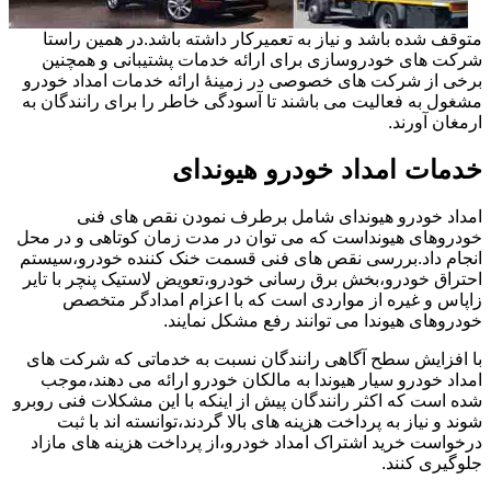
متوقف شده باشد و نیاز به تعمیرکار داشته باشد.در همین راستا
شرکت های خودروسازی برای ارائه خدمات پشتیبانی و همچنین
برخی از شرکت های خصوصی در زمینۀ ارائه خدمات امداد خودرو
مشغول به فعالیت می باشند تا آسودگی خاطر را برای رانندگان به
ارمغان آورند.
خدمات امداد خودرو هیوندای
امداد خودرو هیوندای شامل برطرف نمودن نقص های فنی
خودروهای هیونداست که می توان در مدت زمان کوتاهی و در محل
انجام داد.بررسی نقص های فنی قسمت خنک کننده خودرو،سیستم
احتراق خودرو،بخش برق رسانی خودرو،تعویض لاستیک پنچر با تایر
زاپاس و غیره از مواردی است که با اعزام امدادگر متخصص
خودروهای هیوندا می توانند رفع مشکل نمایند.
با افزایش سطح آگاهی رانندگان نسبت به خدماتی که شرکت های
امداد خودرو سیار هیوندا به مالکان خودرو ارائه می دهند،موجب
شده است که اکثر رانندگان پیش از اینکه با این مشکلات فنی روبرو
شوند و نیاز به پرداخت هزینه های بالا گردند،توانسته اند با ثبت
درخواست خرید اشتراک امداد خودرو،از پرداخت هزینه های مازاد
جلوگیری کنند.