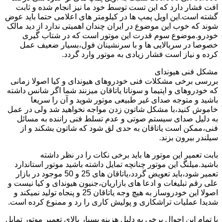
افت فشار دارد که این تست توسط خود ما نیز انجام شده و ثابت
گشته است.این اویل پمپ ها در کیلومتر های اعلامی حتما باید عوض
شوند که خوب این موضوع در ایران چندان اهمیتی ندارد از دید مالک
خودرو.موضوع سوم قدرت این موتور است که در شتاب گیری
خصوصا در سربالایی ها و با سرنشینان فول،بسیار ضعیف عمل
کرده و نیاز است فشار زیادی به موتور وارد گردد.
مشکل فنی هیوندای
بررسی برخی مشکلات فنی خودروهای هیوندای و کیا اصولا زمانی
که خودروهای و اپتیما و سوناتا یاتاقان میزنند شما اگر شانس داشته
باشید و متوجه صدای غیر طبیعی موتور شوید و آن را سریعا
خاموش کنید،با مشکل شاتون زدن مواجه نخواهید شد ولی در عمل
به دلیل صدای سیستم صوتی و عدم تسلط فنی راننده به مسائل
فنی،ممکن است یاتاقان به حدی لق شود که شاتون بشکند و از
سیلندر بیرون بزند.
بابت تعمیر این موتور ها باید برخی نکات را در نظر داشته
باشید.میلنگ این موتور چنانچه تمایل داشته باشید موتور استاندارد
تعمیر شود،باید تعویض گردد،یاتاقان های 25 و 50 موجود در بازار
علی رقم تبلیغات و ادعا های بازاریان،جنیون هیوندای و کیا نیست و
اصولا این خودروساز به هیچ وجه یاتاقان 25 و پنجاه تولید نمیکند و
شدیدا عملیات تراشکاری و پولیش کاری را رد و ممنوع کرده است.
با تمام این احوال برخی به دلیل هزینه بسیار بالای تعمیر موتور تمایل