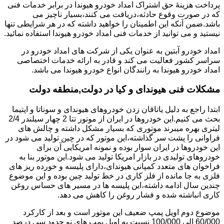
پرداخت هزینۀ حق اشتراک امداد خودرو هیوندا در برابر خدمات فنی
که در صورت وقوع حادثه،دریافت می کنند،بسیار ناچیز می
باشد.ضمن آنکه این اطمینان را خواهید داشته که در هر شرایطی تنها
نیستید و می توانید از خدمات فنی امداد خودرو هیوندا استفاده نمائید.
امداد خودرو آبتین به عنوان یکی از شرکت های امداد خودرو در
سراسر کشور فعالیت می کند و قادر به ارائه خدمات اختصاصی
امداد خودرو هیوندا به رانندگان انواع خودرو هیوندا می باشد.
مشکلات فنی هیوندای و کیا در دولت,منطقه دولت
ابتدا راجع به دلیل یاتاقان زدن خودروهای هیوندای و سوناتا و اپتیما
بحث می کنیم.این خودروها در ایران از موتور تتا 2 چهار سیلندر 2/4
لیتری بهره میبرند موتوری که بسیار مشکل داشته و چالش های
فراوانی را پشت سر گذاشته،این موتور که در چین تولید می شود در
این خودروها در ایران سوار بوده و نمونه امریکایی آن برای
خودروهای تولیدی در بازار امریکا تولید می شود.این موتور بنا به
فراخوان های متعدد کمپانی هیوندای،دارای پلیسه و خورده ریز های
فلزی به جا مانده از فلز کاری در خط تولید چین بوده و این موضوع
چندین سال ادامه داشته،این پلیسه ها در مسیر های حساس روغن
کاری انباشته شده و فشار روغن را کاهش می دهد.
موضوع دوم اویل پمپ ضعیف این موتور است و بعد از کارکرد
60/000 الی 100/000 نسبت به اویل پمپ های نو حدود سی درصد