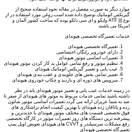
موارد دیگر به صورت مفصل در مقاله نحوه استفاده صحیح از
گیربکس اتوماتیک توضیح داده شده است.روغن مورد استفاده در از
نوع ||| ATF وایکو و ای سی دلکو بوده که ساخت کشور آلمان و
امریکا می باشند.
خدمات تعمیرگاه تخصصی هیوندای
تعمیرگاه تخصصی هیوندای
دارای خودروبر رایگان اختصاصی
تعمیرات اساسی موتور هیوندای
تنظیم موتور و رفع تمامی عوامل بد کار کردن موتور هیوندای
عیب یابی و تعمیر گیربکس اتوماتیک هیوندای
تعمیر تمامی بخش های جلوبندی و عقب بندی هیوندای
سرویس های دوره ای و بازدید و چکاپ خودروی هیوندای
در زمینه خدمات عیب یابی و تعمیر موتور هیوندای باید در نظر
داشته باشید تمامی خدمات مربوط به موتور های هیوندای از صفر تا
صد به شما عزیزان ارائه می گردد.تعمیرات اساسی موتور شاتون
زده و یاتاقان زده هیوندای با بهترین کیفیت انجام تراشکاری های
فوق تخصصی قسمت های مختلف موتور هیوندای با جدیدترین و
پیشرفته ترین دستگاه های روز تعمیرات موتور در کارگاه تخصصی
رفع مشکلات سرسیلندر و CVVT های هیوندای تعویض اویل پمپ
تعمیرگاه تخصصی هیوندای