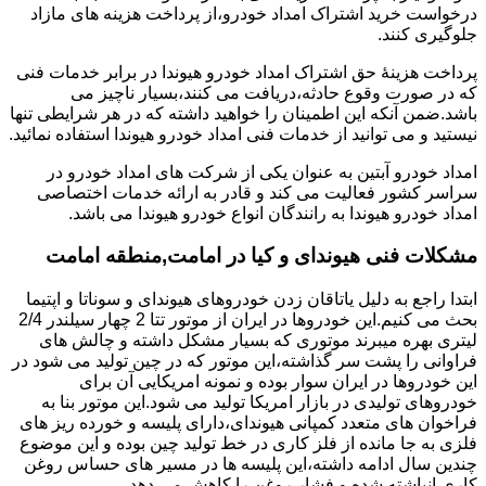
درخواست خرید اشتراک امداد خودرو،از پرداخت هزینه های مازاد
جلوگیری کنند.
پرداخت هزینۀ حق اشتراک امداد خودرو هیوندا در برابر خدمات فنی
که در صورت وقوع حادثه،دریافت می کنند،بسیار ناچیز می
باشد.ضمن آنکه این اطمینان را خواهید داشته که در هر شرایطی تنها
نیستید و می توانید از خدمات فنی امداد خودرو هیوندا استفاده نمائید.
امداد خودرو آبتین به عنوان یکی از شرکت های امداد خودرو در
سراسر کشور فعالیت می کند و قادر به ارائه خدمات اختصاصی
امداد خودرو هیوندا به رانندگان انواع خودرو هیوندا می باشد.
مشکلات فنی هیوندای و کیا در امامت,منطقه امامت
ابتدا راجع به دلیل یاتاقان زدن خودروهای هیوندای و سوناتا و اپتیما
بحث می کنیم.این خودروها در ایران از موتور تتا 2 چهار سیلندر 2/4
لیتری بهره میبرند موتوری که بسیار مشکل داشته و چالش های
فراوانی را پشت سر گذاشته،این موتور که در چین تولید می شود در
این خودروها در ایران سوار بوده و نمونه امریکایی آن برای
خودروهای تولیدی در بازار امریکا تولید می شود.این موتور بنا به
فراخوان های متعدد کمپانی هیوندای،دارای پلیسه و خورده ریز های
فلزی به جا مانده از فلز کاری در خط تولید چین بوده و این موضوع
چندین سال ادامه داشته،این پلیسه ها در مسیر های حساس روغن
کاری انباشته شده و فشار روغن را کاهش می دهد.