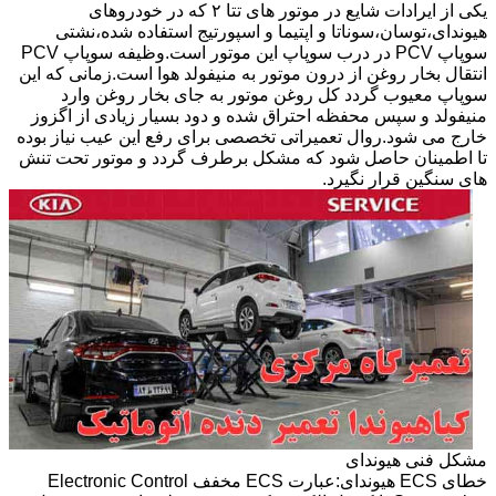
یکی از ایرادات شایع در موتور های تتا ۲ که در خودروهای
هیوندای،توسان،سوناتا و اپتیما و اسپورتیج استفاده شده،نشتی
سوپاپ PCV در درب سوپاپ این موتور است.وظیفه سوپاپ PCV
انتقال بخار روغن از درون موتور به منیفولد هوا است.زمانی که این
سوپاپ معیوب گردد کل روغن موتور به جای بخار روغن وارد
منیفولد و سپس محفظه احتراق شده و دود بسیار زیادی از اگزوز
خارج می شود.روال تعمیراتی تخصصی برای رفع این عیب نیاز بوده
تا اطمینان حاصل شود که مشکل برطرف گردد و موتور تحت تنش
های سنگین قرار نگیرد.
مشکل فنی هیوندای
خطای ECS هیوندای:عبارت ECS مخفف Electronic Control