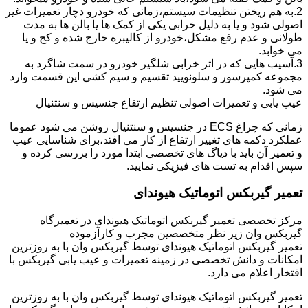
2.به هم ریختن تنظیمات سیستم،زمانی که خودرو دچار تعمیرات غیر
اصولی شود و یا به دلیل خرابی یکی از کمک ها یا بالن ها به مدت
طولانی و عدم رفع مشکل،خودرو از کالیبره خارج شده و کج و یا
می خوابد.
3.آسیب هایی که در اثر خرابی شلگیر خودرو در سمت شاگرد به
مجموعه کمپرسور و سلونویید تقسیم و سیم کشی این قسمت وارد
می شود.
عیب یابی و تعمیرات اصولی تنظیم ارتفاع جنسیس و سنتنیال
زمانی که چراغ ECS در جنسیس و سنتنیال روشن می شود عموما
عملکرد دکمه های تغییر ارتفاع از کار می افتد،برای شناسایی عیب
و تعمیر آن باید با دیاگ های تخصصی ابتدا مورد را بررسی کرده و
سپس اقدام به تست های فیزیکی نمایید.
تعمیر گیربکس اتوماتیک هیوندای
مرکز تخصصی تعمیر گیربکس اتوماتیک هیوندای در تعمیرگاه
گیربکس وان زیر نظر متخصصین مجرب و کارآزموده
تعمیر گیربکس اتوماتیک هیوندای توسط گیربکس وان با به روزترین
امکانات و دانش تخصصی در زمینه تعمیرات و عیب یابی گیربکس با
افتخار اعلام می دارد.
تعمیر گیربکس اتوماتیک هیوندای توسط گیربکس وان با به روزترین