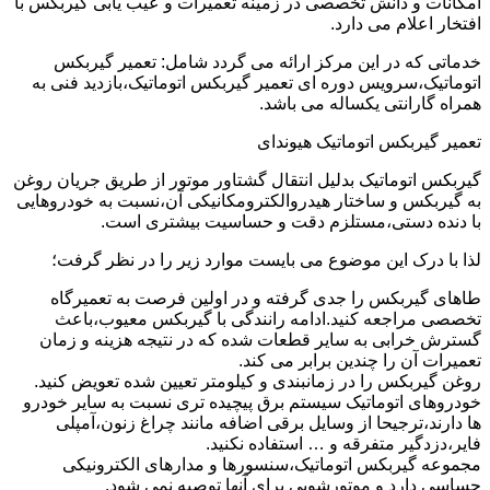
امکانات و دانش تخصصی در زمینه تعمیرات و عیب یابی گیربکس با
افتخار اعلام می دارد.
خدماتی که در این مرکز ارائه می گردد شامل: تعمیر گیربکس
اتوماتیک،سرویس دوره ای تعمیر گیربکس اتوماتیک،بازدید فنی به
همراه گارانتی یکساله می باشد.
تعمیر گیربکس اتوماتیک هیوندای
گیربکس اتوماتیک بدلیل انتقال گشتاور موتور از طریق جریان روغن
به گیربکس و ساختار هیدروالکترومکانیکی آن،نسبت به خودروهایی
با دنده دستی،مستلزم دقت و حساسیت بیشتری است.
لذا با درک این موضوع می بایست موارد زیر را در نظر گرفت؛
طاهای گیربکس را جدی گرفته و در اولین فرصت به تعمیرگاه
تخصصی مراجعه کنید.ادامه رانندگی با گیربکس معیوب،باعث
گسترش خرابی به سایر قطعات شده که در نتیجه هزینه و زمان
تعمیرات آن را چندین برابر می کند.
روغن گیربکس را در زمانبندی و کیلومتر تعیین شده تعویض کنید.
خودروهای اتوماتیک سیستم برق پیچیده تری نسبت به سایر خودرو
ها دارند،ترجیحا از وسایل برقی اضافه مانند چراغ زنون،آمپلی
فایر،دزدگیر متفرقه و … استفاده نکنید.
مجموعه گیربکس اتوماتیک،سنسورها و مدارهای الکترونیکی
حساسی دارد و موتورشویی برای آنها توصیه نمی شود.