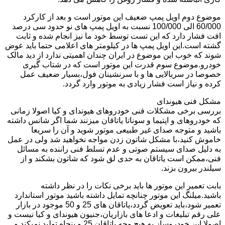
موضوع دوم اویل پمپ ضعیف این موتور است و بعد از کارکرد
60/000 الی 100/000 نسبت به اویل پمپ های نو حدود سی درصد
افت فشار دارد که این تست توسط خود ما نیز انجام شده و ثابت
گشته است.این اویل پمپ ها در کیلومتر های اعلامی حتما باید عوض
شوند که خوب این موضوع در ایران چندان اهمیتی ندارد از دید مالک
خودرو.موضوع سوم قدرت این موتور است که در شتاب گیری
خصوصا در سربالایی ها و با سرنشینان فول،بسیار ضعیف عمل
کرده و نیاز است فشار زیادی به موتور وارد گردد.
مشکل فنی هیوندای
بررسی برخی مشکلات فنی خودروهای هیوندای و کیا اصولا زمانی
که خودروهای و اپتیما و سوناتا یاتاقان میزنند شما اگر شانس داشته
باشید و متوجه صدای غیر طبیعی موتور شوید و آن را سریعا
خاموش کنید،با مشکل شاتون زدن مواجه نخواهید شد ولی در عمل
به دلیل صدای سیستم صوتی و عدم تسلط فنی راننده به مسائل
فنی،ممکن است یاتاقان به حدی لق شود که شاتون بشکند و از
سیلندر بیرون بزند.
بابت تعمیر این موتور ها باید برخی نکات را در نظر داشته
باشید.میلنگ این موتور چنانچه تمایل داشته باشید موتور استاندارد
تعمیر شود،باید تعویض گردد،یاتاقان های 25 و 50 موجود در بازار
علی رقم تبلیغات و ادعا های بازاریان،جنیون هیوندای و کیا نیست و
اصولا این خودروساز به هیچ وجه یاتاقان 25 و پنجاه تولید نمیکند و