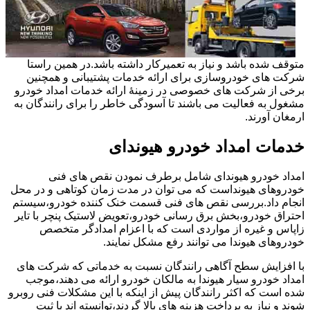
متوقف شده باشد و نیاز به تعمیرکار داشته باشد.در همین راستا
شرکت های خودروسازی برای ارائه خدمات پشتیبانی و همچنین
برخی از شرکت های خصوصی در زمینۀ ارائه خدمات امداد خودرو
مشغول به فعالیت می باشند تا آسودگی خاطر را برای رانندگان به
ارمغان آورند.
خدمات امداد خودرو هیوندای
امداد خودرو هیوندای شامل برطرف نمودن نقص های فنی
خودروهای هیونداست که می توان در مدت زمان کوتاهی و در محل
انجام داد.بررسی نقص های فنی قسمت خنک کننده خودرو،سیستم
احتراق خودرو،بخش برق رسانی خودرو،تعویض لاستیک پنچر با تایر
زاپاس و غیره از مواردی است که با اعزام امدادگر متخصص
خودروهای هیوندا می توانند رفع مشکل نمایند.
با افزایش سطح آگاهی رانندگان نسبت به خدماتی که شرکت های
امداد خودرو سیار هیوندا به مالکان خودرو ارائه می دهند،موجب
شده است که اکثر رانندگان پیش از اینکه با این مشکلات فنی روبرو
شوند و نیاز به پرداخت هزینه های بالا گردند،توانسته اند با ثبت