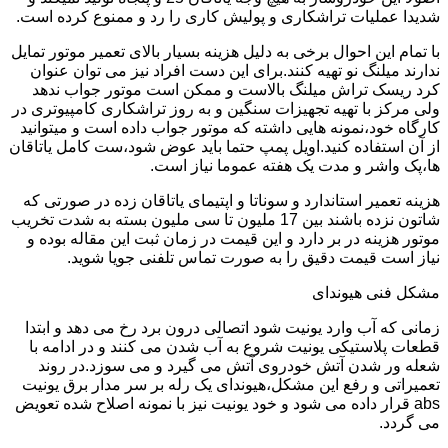
شدیدا عملیات تراشکاری و پولیش کاری را رد و ممنوع کرده است.
با تمام این احوال برخی به دلیل هزینه بسیار بالای تعمیر موتور تمایل
ندارند میلنگ نو تهیه کنند.برای این دست افراد نیز می توان عنوان
کرد ریسک تراش میلنگ بالاست و ممکن است موتور جواب ندهد
ولی مرکز با تهیه تجهیزات سنگین و به روز تراشکاری کامپیوتری در
کارگاه خود،نمونه هایی داشته که موتور جواب داده است و میتوانید
از آن استفاده کنید.اویل پمپ حتما باید عوض شود،ست کامل یاتاقان
ها،پک واشر و مدت یک هفته عموما نیاز است.
هزینه تعمیر استاندارد و سوناتا و اپتیمای یاتاقان زده در صورتی که
شاتون نزده باشند بین 17 ملیون تا سی ملیون بسته به شدت تخریب
موتور هزینه در بر دارد و این قیمت در زمان ثبت این مقاله بوده و
نیاز است قیمت دقیق را به صورت تماس تلفنی جویا شوید.
مشکل فنی هیوندای
زمانی که آب وارد یونیت شود اتصالی درون برد رخ می دهد و ابتدا
قطعات پلاستیکی یونیت شروع به آب شدن می کنند و در ادامه با
شعله ور شدن آتش خودروی آتش می گیرد و می سوزد.در روند
تعمیراتی و رفع این مشکل،هیوندای یک رله بر سر مدار برق یونیت
abs قرار داده می شود و خود یونیت نیز با نمونه اصلاح شده تعویض
می گردد.