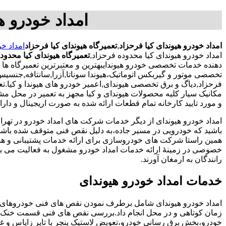
امداد خودرو ه
امداد خودرو هیوندای کیا فرحزاد
,
تعمیرگاه هیوندای کیا فرحزاد
امداد خو
امداد خودرو هیوندای کیا محدوده فرحزاد,
تعمیرگاه هیوندای کیا محدود
دهنده خدمات تخصصی خودرو هیوندایبهترین و معتبرترین تعمیرگاه ها
تخصصی موتور و گیربکس اتوماتیک،هیوندا سوناتا,آزرا,سانتافه,جنسیس,کیا
فرحزاد,دیاگ و برق تخصصی هیوندای,اعمیر خودرو های هیوندا و کی
مکانیک سیار کلیه محصولات هیوندای و کیا مجهز به تعمیر در محل
و مورد تایید کارخانه تمام قطعات ارائه شده به صورت اریجینال و دار
امداد خودرو هیوندای از دیگر خدمات شرکت های امداد خودرو در ته
باشید که خودرویی در مسیر جاده،به دلیل نقص فنی متوقف شده باشد و 
همین راستا شرکت های خودروسازی برای ارائه خدمات پشتیبانی و 
خصوصی در زمینۀ ارائه خدمات امداد خودرو مشغول به فعالیت می با
رانندگان به ارمغان آورند.
خدمات امداد خودرو هیوندای
امداد خودرو هیوندای شامل برطرف نمودن نقص های فنی خودروهای 
زمان کوتاهی و در محل انجام داد.بررسی نقص های فنی قسمت خنک 
خودرو،بخش برق رسانی خودرو،تعویض لاستیک پنچر با تایر زاپاس و غی