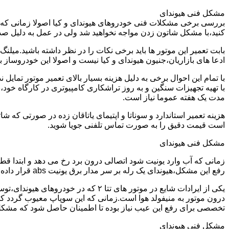
مشکل فنی هیوندای
بررسی برخی مشکلات فنی خودروهای هیوندای و کیا اصولا زمانی که خو
کنید،با مشکل شاتون زدن مواجه نخواهید شد ولی در عمل به دلیل صد
ادعا های بازاریان،جنیون هیوندای و کیا نیست و اصولا این خودروساز به هیچ وجه یاتاقان 25 و پنجاه تولید نمیکند و شدیدا عملیات تراشکاری و
با تمام این احوال برخی به دلیل هزینه بسیار بالای تعمیر موتور تما
با تهیه تجهیزات سنگین و به روز تراشکاری کامپیوتری در کارگاه خود،
مدت یک هفته عموما نیاز است.
است قیمت دقیق را به صورت تماس تلفنی جویا شوید.
مشکل فنی هیوندای
زمانی که آب وارد یونیت شود اتصالی درون برد رخ می دهد و ابتدا ق
رفع این مشکل،هیوندای یک رله بر سر مدار برق یونیت abs قرار داده می شود و خود یونیت نیز با نمونه اصلاح شده تعویض می گردد.
درون موتور به منیفولد هوا است.زمانی که این سوپاپ معیوب گردد کل
تخصصی برای رفع این عیب نیاز بوده تا اطمینان حاصل شود که مشک
مشکل فنی هیوندای