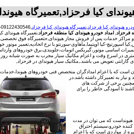
یوندای کیا فرحزاد,تعمیرگاه هیوندا
درو هیوندای کیا فرحزاد
,
تعمیرگاه هیوندای کیا فرحزاد
,
ه فرحزاد
,
امداد خودرو هیوندای کیا منطقه فرحزاد
,تعمیرگاه هیوندای کی
 و مراکز خدمات پس از فروش مجاز هیوندای,حتعمیرگاه فوق تخصصی هیو
 اسپورتیچ-کیا اوپتیما‌,ماهاوی-سورنتو با نرخ اتحادیه,تعمیر موتور خو
ا.تعمیرات اساسی موتور،گیربکس اتومات،جلوبندی،برق خودروهای وار
 مشتری در اسرع وقت و اعزام مکانیک سیار مجرب به صورت شبانه رو
ای گارانتی تعویض می باشند.,مکانیک سیار هیوندای در فرحزاد,
ران است که با اعزام امدادگران متخصص فنی خودروهای هیوندا،خدمات
نیاز به تعمیرکار داشته باشد.در
همچنین برخی از شرکت های
شند تا آسودگی خاطر را برای
هیونداست که می توان در مدت
کننده خودرو،سیستم احتراق
ره از مواردی است که با اعزام