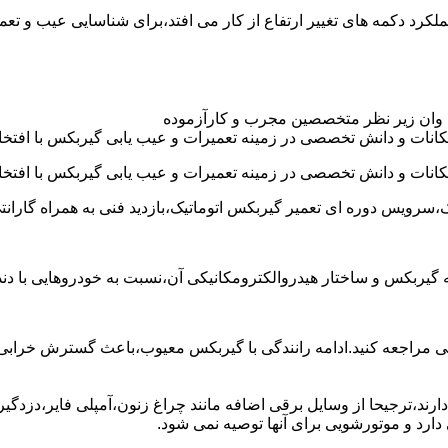
د عموما عملکرد دکمه های تغییر ارتفاع از کار می افتد،برای شناسایی عیب 
 وان زیر نظر متخصصین مجرب و کارآزموده
کانات و دانش تخصصی در زمینه تعمیرات و عیب یابی گیربکس با افتخار
کانات و دانش تخصصی در زمینه تعمیرات و عیب یابی گیربکس با افتخار
،سرویس دوره ای تعمیر گیربکس اتوماتیک،بازدید فنی به همراه گارانت
 به گیربکس و ساختار هیدروالکترومکانیکی آن،نسبت به خودروهایی ب
مراجعه کنید.ادامه رانندگی با گیربکس معیوب،باعث گسترش خرابی به
ند،ترجیحا از وسایل برقی اضافه مانند چراغ زنون،آمپلی فایر،دزدگیر 
رد و موتورشویی برای آنها توصیه نمی شود.