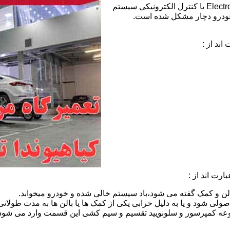
خطای ECS هیوندای:عبارت ECS مخفف Electronic Control Suspension یا کنترل الکترونیکی سیستم
خودرو دچار مشکل شده است.
ند از :