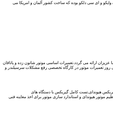
موارد دیگر به صورت مفصل در مقاله نحوه استفاده صحیح از گیربکس اتوماتیک توضیح داده شده است.روغن مورد استفاده در از نوع ||| ATF وایکو و ای سی دلکو بوده که ساخت کشور آلمان و امریکا می
ا عزیزان ارائه می گردد.تعمیرات اساسی موتور شاتون زده و یاتاقان
ای روز تعمیرات موتور در کارگاه تخصصی رفع مشکلات سرسیلندر و
یربکس هیوندای,تست کامل گیربکس با دستگاه های
موتور هیوندای و استاندارد سازی موتور برای اخذ معاینه فنی