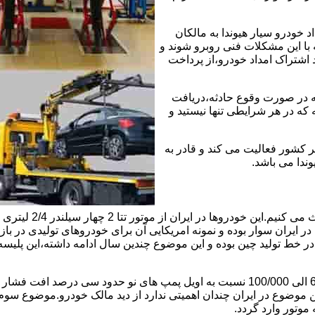
خودرو سیار هیوندا به مالکان
 با این مشکلات فنی روبرو شوند و
د اشتراک امداد خودرو،از پرداخت
که در صورت وقوع حادثه،دریافت
 که در هر شرایطی تنها نیستید و
ر کشور فعالیت می کند و قادر به
وندا می باشد.
ابتدا راجع به دلیل 
ایران سوار بوده و نمونه امریکایی آن برای خودروهای تولیدی در بازار
ی در خط تولید چین بوده و این موضوع چندین سال ادامه داشته،این پل
موضوع دوم اویل پمپ ضعیف این موتور است و بعد از کارکرد 60/000 الی 100/000 نسبت به 
ین موضوع در ایران چندان اهمیتی ندارد از دید مالک خودرو.موضوع س
وتور وارد گردد.