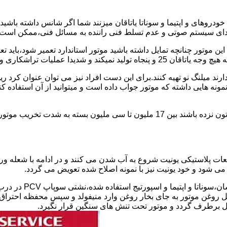
دروهای و اپتیما و سوناتا یاتاقان میزنند شما اگر شانس داشته باشی
ای سیستم صوتی و عدم تسلط فنی راننده به مسائل فنی،ممکن است یات
 پولیش کاری را رد و ممنوع کرده است.
یل ندارند میلنگ نو تهیه کنند.برای این دست افراد نیز می توان عنوان
نمونه هایی داشته که موتور جواب داده است و میتوانید از آن استفاده 
هزینه تعمیر استاندارد و سوناتا و اپتیمای یاتاقان زده در صورتی که شاتون نزده باشند ب
طعات پلاستیکی یونیت شروع به آب شدن می کنند و در ادامه با شعله 
 روغن موتور به جای بخار روغن وارد منیفولد و سپس محفظه احتراق ش
ل برطرف گردد و موتور تحت تنش های سنگین قرار نگیرد.