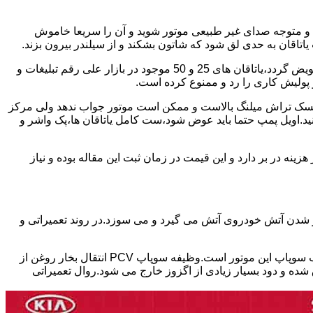
د و متوجه صدای غیر طبیعی موتور شوید و آن را سریعا خاموش
اقان به حدی لق شود که شاتون بشکند و از سیلندر بیرون بزند.
بابت تعمیر این موتور ها باید برخی نکات را در نظر داشته باشید.میلنگ این موتور چنانچه تمایل داشته باشید موتور استاندارد تعمیر شود،باید تعویض گردد،یاتاقان های 25 و 50 موجود در بازار علی رقم تبلیغات و
 کرد ریسک تراش میلنگ بالاست و ممکن است موتور جواب ندهد ولی مرکز
کنید.اویل پمپ حتما باید عوض شود،ست کامل یاتاقان ها،پک واشر و
ین 17 ملیون تا سی ملیون بسته به شدت تخریب موتور هزینه در بر دارد و این قیمت در زمان ثبت این مقاله بوده و نیاز
ور شدن آتش خودروی آتش می گیرد و می سوزد.در روند تعمیراتی و
یکی از ایرادات شایع در موتور های تتا ۲ که در خودروهای هیوندای،توسان،سوناتا و اپتیما و اسپورتیج استفاده شده،نشتی سوپاپ PCV در درب سوپاپ این موتور است.وظیفه سوپاپ PCV انتقال بخار روغن از
ده و دود بسیار زیادی از اگزوز خارج می شود.روال تعمیراتی