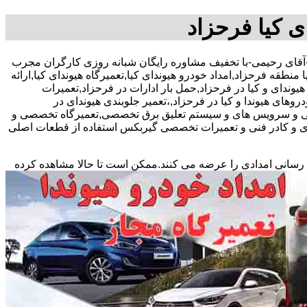
ی کیا فرحزاد
09122430546-آقای رحیمی-با تخفیف مشاوره رایگان شبانه روزی کارگران مجرب
ا منطقه فرحزاد,امداد خودرو هیوندای کیا,تعمیرگاه هیوندای کیا,ارائه
ندای و کیا در فرحزاد,حمل بار ادارات در فرحزاد,تعمیرات
دروهای هیوندا و کیا در فرحزاد,،تعمیر جلوبندی هیوندای در
داتی و سرویس های و سیستم تعلیق برق تخصصی,تعمیرگاه تخصصی و
زی و کادر فنی و تعمیرات تخصصی گیربکس استفاده از قطعات اصلی
 رسانی امدادی را عرضه می کنند.ممکن است تا حالا مشاهده
کرده