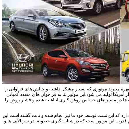
یاتاقان زدن خودروهای هیوندای و سوناتا و اپتیما بحث می کنیم.این خودروها در ایران از موتور تتا 2 چهار سیلندر 2/4 لیتری بهره میبرند موتوری که بسیار مشکل داشته و چالش های فراوانی را
 امریکا تولید می شود.این موتور بنا به فراخوان های متعدد کمپانی
یسه ها در مسیر های حساس روغن کاری انباشته شده و فشار روغن را
اویل پمپ های نو حدود سی درصد افت فشار دارد که این تست توسط خود ما نیز انجام شده و ثابت گشته است.این
وم قدرت این موتور است که در شتاب گیری خصوصا در سربالایی ها و