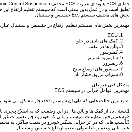
تعلیق است و در عمل بدین معنی است که سیستم تنظیم ارتفاع این 
بخش های مختلف سیستم Ecs جنسیس و سنتنیال
مهمترین بخش های سیستم تنظیم ارتفاع در جنسیس و سنتنیال عبارت ا
ECU
کمک های بادی در جلو
بالن ها در عقب
کمپرسور
سلونویید تقسیم
ریسرور
سنسور های ارتفاع سنج
سوپاپ تزریق فشار باد
مشکل فنی هیوندای
مهمترین عوامل خرابی در سیستم ECS
شایع ترین حالت هایی که طی آن سیستم ecs دچار مشکل می شود عبارت اند از :
1.نشتی باد از کمک ها و بالن ها : در این وضعیت که به اصلاح پنچری بالن و کمک گفته می شود،باد سیستم خالی شده و خودرو میخوابد.
2.به هم ریختن تنظیمات سیستم،زمانی که خودرو دچار تعمیرات غیر اصولی شود و یا به دلیل خرابی یکی از کمک ها یا بالن ها به مدت طولانی و عدم رفع مشکل،خودرو از کالیبره خارج شده و کج و یا می خوابد.
3.آسیب هایی که در اثر خرابی شلگیر خودرو در سمت شاگرد به مجموعه کمپرسور و سلونویید تقسیم و سیم کشی این قسمت وارد می شود.
عیب یابی و تعمیرات اصولی تنظیم ارتفاع جنسیس و سنتنیال