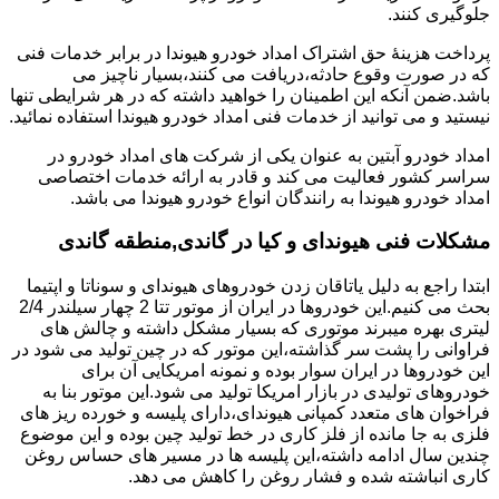
جلوگیری کنند.
پرداخت هزینۀ حق اشتراک امداد خودرو هیوندا در برابر خدمات فنی
که در صورت وقوع حادثه،دریافت می کنند،بسیار ناچیز می
باشد.ضمن آنکه این اطمینان را خواهید داشته که در هر شرایطی تنها
نیستید و می توانید از خدمات فنی امداد خودرو هیوندا استفاده نمائید.
امداد خودرو آبتین به عنوان یکی از شرکت های امداد خودرو در
سراسر کشور فعالیت می کند و قادر به ارائه خدمات اختصاصی
امداد خودرو هیوندا به رانندگان انواع خودرو هیوندا می باشد.
مشکلات فنی هیوندای و کیا در گاندی,منطقه گاندی
ابتدا راجع به دلیل یاتاقان زدن خودروهای هیوندای و سوناتا و اپتیما
بحث می کنیم.این خودروها در ایران از موتور تتا 2 چهار سیلندر 2/4
لیتری بهره میبرند موتوری که بسیار مشکل داشته و چالش های
فراوانی را پشت سر گذاشته،این موتور که در چین تولید می شود در
این خودروها در ایران سوار بوده و نمونه امریکایی آن برای
خودروهای تولیدی در بازار امریکا تولید می شود.این موتور بنا به
فراخوان های متعدد کمپانی هیوندای،دارای پلیسه و خورده ریز های
فلزی به جا مانده از فلز کاری در خط تولید چین بوده و این موضوع
چندین سال ادامه داشته،این پلیسه ها در مسیر های حساس روغن
کاری انباشته شده و فشار روغن را کاهش می دهد.