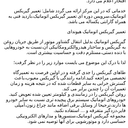
افتخار اعلام می دارد.
خدماتی که در این مرکز ارائه می گردد شامل: تعمیر گیربکس
اتوماتیک،سرویس دوره ای تعمیر گیربکس اتوماتیک،بازدید فنی به
همراه گارانتی یکساله می باشد.
تعمیر گیربکس اتوماتیک هیوندای
گیربکس اتوماتیک بدلیل انتقال گشتاور موتور از طریق جریان روغن
به گیربکس و ساختار هیدروالکترومکانیکی آن،نسبت به خودروهایی
با دنده دستی،مستلزم دقت و حساسیت بیشتری است.
لذا با درک این موضوع می بایست موارد زیر را در نظر گرفت؛
طاهای گیربکس را جدی گرفته و در اولین فرصت به تعمیرگاه
تخصصی مراجعه کنید.ادامه رانندگی با گیربکس معیوب،باعث
گسترش خرابی به سایر قطعات شده که در نتیجه هزینه و زمان
تعمیرات آن را چندین برابر می کند.
روغن گیربکس را در زمانبندی و کیلومتر تعیین شده تعویض کنید.
خودروهای اتوماتیک سیستم برق پیچیده تری نسبت به سایر خودرو
ها دارند،ترجیحا از وسایل برقی اضافه مانند چراغ زنون،آمپلی
فایر،دزدگیر متفرقه و … استفاده نکنید.
مجموعه گیربکس اتوماتیک،سنسورها و مدارهای الکترونیکی
حساسی دارد و موتورشویی برای آنها توصیه نمی شود.