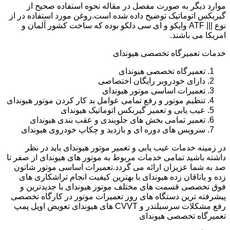
موارد دیگر به صورت مفصل در مقاله نحوه استفاده صحیح از
گیربکس اتوماتیک توضیح داده شده است.روغن مورد استفاده در از
نوع ||| ATF وایکو و ای سی دلکو بوده که ساخت کشور آلمان و
امریکا می باشند.
خدمات تعمیرگاه تخصصی هیوندای
تعمیرگاه تخصصی هیوندای
دارای خودروبر رایگان اختصاصی
تعمیرات اساسی موتور هیوندای
تنظیم موتور و رفع تمامی عوامل بد کار کردن موتور هیوندای
عیب یابی و تعمیر گیربکس اتوماتیک هیوندای
تعمیر تمامی بخش های جلوبندی و عقب بندی هیوندای
سرویس های دوره ای و بازدید و چکاپ خودروی هیوندای
در زمینه خدمات عیب یابی و تعمیر موتور هیوندای باید در نظر
داشته باشید تمامی خدمات مربوط به موتور های هیوندای از صفر تا
صد به شما عزیزان ارائه می گردد.تعمیرات اساسی موتور شاتون
زده و یاتاقان زده هیوندای با بهترین کیفیت انجام تراشکاری های
فوق تخصصی قسمت های مختلف موتور هیوندای با جدیدترین و
پیشرفته ترین دستگاه های روز تعمیرات موتور در کارگاه تخصصی
رفع مشکلات سرسیلندر و CVVT های هیوندای تعویض اویل پمپ
تعمیرگاه تخصصی هیوندای