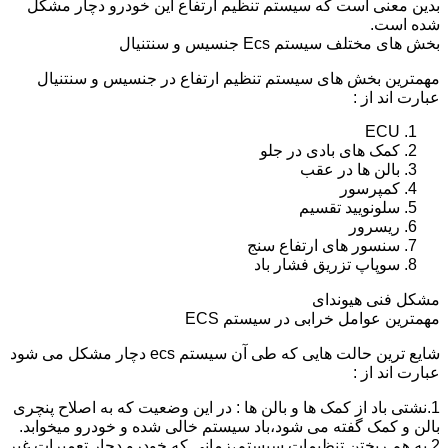
بدین معنی است که سیستم تنظیم ارتفاع این خودرو دچار مشکل
شده است.
بخش های مختلف سیستم Ecs جنسیس و سنتنیال
مهمترین بخش های سیستم تنظیم ارتفاع در جنسیس و سنتنیال
عبارت اند از :
ECU
کمک های بادی در جلو
بالن ها در عقب
کمپرسور
سلونویید تقسیم
ریسرور
سنسور های ارتفاع سنج
سوپاپ تزریق فشار باد
مشکل فنی هیوندای
مهمترین عوامل خرابی در سیستم ECS
شایع ترین حالت هایی که طی آن سیستم ecs دچار مشکل می شود
عبارت اند از :
1.نشتی باد از کمک ها و بالن ها : در این وضعیت که به اصلاح پنچری
بالن و کمک گفته می شود،باد سیستم خالی شده و خودرو میخوابد.
2.به هم ریختن تنظیمات سیستم،زمانی که خودرو دچار تعمیرات غیر