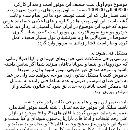
موضوع دوم اویل پمپ ضعیف این موتور است و بعد از کارکرد
60/000 الی 100/000 نسبت به اویل پمپ های نو حدود سی درصد
افت فشار دارد که این تست توسط خود ما نیز انجام شده و ثابت
گشته است.این اویل پمپ ها در کیلومتر های اعلامی حتما باید عوض
شوند که خوب این موضوع در ایران چندان اهمیتی ندارد از دید مالک
خودرو.موضوع سوم قدرت این موتور است که در شتاب گیری
خصوصا در سربالایی ها و با سرنشینان فول،بسیار ضعیف عمل
کرده و نیاز است فشار زیادی به موتور وارد گردد.
مشکل فنی هیوندای
بررسی برخی مشکلات فنی خودروهای هیوندای و کیا اصولا زمانی
که خودروهای و اپتیما و سوناتا یاتاقان میزنند شما اگر شانس داشته
باشید و متوجه صدای غیر طبیعی موتور شوید و آن را سریعا
خاموش کنید،با مشکل شاتون زدن مواجه نخواهید شد ولی در عمل
به دلیل صدای سیستم صوتی و عدم تسلط فنی راننده به مسائل
فنی،ممکن است یاتاقان به حدی لق شود که شاتون بشکند و از
سیلندر بیرون بزند.
بابت تعمیر این موتور ها باید برخی نکات را در نظر داشته
باشید.میلنگ این موتور چنانچه تمایل داشته باشید موتور استاندارد
تعمیر شود،باید تعویض گردد،یاتاقان های 25 و 50 موجود در بازار
علی رقم تبلیغات و ادعا های بازاریان،جنیون هیوندای و کیا نیست و
اصولا این خودروساز به هیچ وجه یاتاقان 25 و پنجاه تولید نمیکند و
شدیدا عملیات تراشکاری و پولیش کاری را رد و ممنوع کرده است.