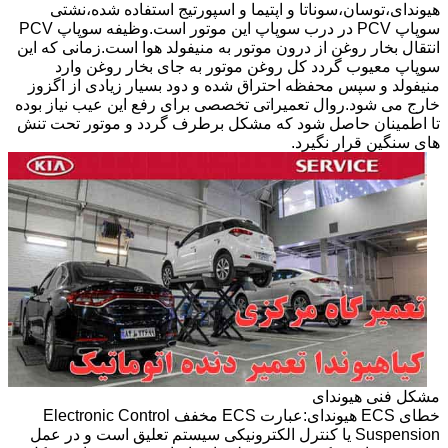
هیوندای،توسان،سوناتا و اپتیما و اسپورتیج استفاده شده،نشتی
سوپاپ PCV در درب سوپاپ این موتور است.وظیفه سوپاپ PCV
انتقال بخار روغن از درون موتور به منیفولد هوا است.زمانی که این
سوپاپ معیوب گردد کل روغن موتور به جای بخار روغن وارد
منیفولد و سپس محفظه احتراق شده و دود بسیار زیادی از اگزوز
خارج می شود.روال تعمیراتی تخصصی برای رفع این عیب نیاز بوده
تا اطمینان حاصل شود که مشکل برطرف گردد و موتور تحت تنش
های سنگین قرار نگیرد.
مشکل فنی هیوندای
خطای ECS هیوندای:عبارت ECS مخفف Electronic Control
Suspension یا کنترل الکترونیکی سیستم تعلیق است و در عمل