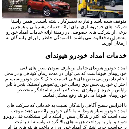
متوقف شده باشد و نیاز به تعمیرکار داشته باشد.در همین راستا
شرکت های خودروسازی برای ارائه خدمات پشتیبانی و همچنین
برخی از شرکت های خصوصی در زمینۀ ارائه خدمات امداد خودرو
مشغول به فعالیت می باشند تا آسودگی خاطر را برای رانندگان به
ارمغان آورند.
خدمات امداد خودرو هیوندای
امداد خودرو هیوندای شامل برطرف نمودن نقص های فنی
خودروهای هیونداست که می توان در مدت زمان کوتاهی و در محل
انجام داد.بررسی نقص های فنی قسمت خنک کننده خودرو،سیستم
احتراق خودرو،بخش برق رسانی خودرو،تعویض لاستیک پنچر با تایر
زاپاس و غیره از مواردی است که با اعزام امدادگر متخصص
خودروهای هیوندا می توانند رفع مشکل نمایند.
با افزایش سطح آگاهی رانندگان نسبت به خدماتی که شرکت های
امداد خودرو سیار هیوندا به مالکان خودرو ارائه می دهند،موجب
شده است که اکثر رانندگان پیش از اینکه با این مشکلات فنی روبرو
شوند و نیاز به پرداخت هزینه های بالا گردند،توانسته اند با ثبت
درخواست خرید اشتراک امداد خودرو،از پرداخت هزینه های مازاد