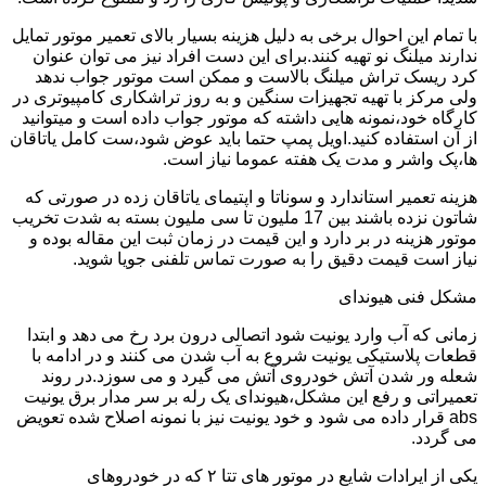
با تمام این احوال برخی به دلیل هزینه بسیار بالای تعمیر موتور تمایل
ندارند میلنگ نو تهیه کنند.برای این دست افراد نیز می توان عنوان
کرد ریسک تراش میلنگ بالاست و ممکن است موتور جواب ندهد
ولی مرکز با تهیه تجهیزات سنگین و به روز تراشکاری کامپیوتری در
کارگاه خود،نمونه هایی داشته که موتور جواب داده است و میتوانید
از آن استفاده کنید.اویل پمپ حتما باید عوض شود،ست کامل یاتاقان
ها،پک واشر و مدت یک هفته عموما نیاز است.
هزینه تعمیر استاندارد و سوناتا و اپتیمای یاتاقان زده در صورتی که
شاتون نزده باشند بین 17 ملیون تا سی ملیون بسته به شدت تخریب
موتور هزینه در بر دارد و این قیمت در زمان ثبت این مقاله بوده و
نیاز است قیمت دقیق را به صورت تماس تلفنی جویا شوید.
مشکل فنی هیوندای
زمانی که آب وارد یونیت شود اتصالی درون برد رخ می دهد و ابتدا
قطعات پلاستیکی یونیت شروع به آب شدن می کنند و در ادامه با
شعله ور شدن آتش خودروی آتش می گیرد و می سوزد.در روند
تعمیراتی و رفع این مشکل،هیوندای یک رله بر سر مدار برق یونیت
abs قرار داده می شود و خود یونیت نیز با نمونه اصلاح شده تعویض
می گردد.
یکی از ایرادات شایع در موتور های تتا ۲ که در خودروهای