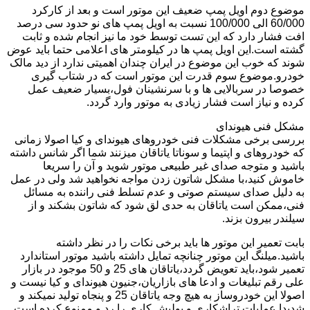
موضوع دوم اویل پمپ ضعیف این موتور است و بعد از کارکرد
60/000 الی 100/000 نسبت به اویل پمپ های نو حدود سی درصد
افت فشار دارد که این تست توسط خود ما نیز انجام شده و ثابت
گشته است.این اویل پمپ ها در کیلومتر های اعلامی حتما باید عوض
شوند که خوب این موضوع در ایران چندان اهمیتی ندارد از دید مالک
خودرو.موضوع سوم قدرت این موتور است که در شتاب گیری
خصوصا در سربالایی ها و با سرنشینان فول،بسیار ضعیف عمل
کرده و نیاز است فشار زیادی به موتور وارد گردد.
مشکل فنی هیوندای
بررسی برخی مشکلات فنی خودروهای هیوندای و کیا اصولا زمانی
که خودروهای و اپتیما و سوناتا یاتاقان میزنند شما اگر شانس داشته
باشید و متوجه صدای غیر طبیعی موتور شوید و آن را سریعا
خاموش کنید،با مشکل شاتون زدن مواجه نخواهید شد ولی در عمل
به دلیل صدای سیستم صوتی و عدم تسلط فنی راننده به مسائل
فنی،ممکن است یاتاقان به حدی لق شود که شاتون بشکند و از
سیلندر بیرون بزند.
بابت تعمیر این موتور ها باید برخی نکات را در نظر داشته
باشید.میلنگ این موتور چنانچه تمایل داشته باشید موتور استاندارد
تعمیر شود،باید تعویض گردد،یاتاقان های 25 و 50 موجود در بازار
علی رقم تبلیغات و ادعا های بازاریان،جنیون هیوندای و کیا نیست و
اصولا این خودروساز به هیچ وجه یاتاقان 25 و پنجاه تولید نمیکند و
شدیدا عملیات تراشکاری و پولیش کاری را رد و ممنوع کرده است.