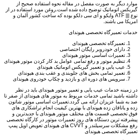
موارد دیگر به صورت مفصل در مقاله نحوه استفاده صحیح از
گیربکس اتوماتیک توضیح داده شده است.روغن مورد استفاده در از
نوع ||| ATF وایکو و ای سی دلکو بوده که ساخت کشور آلمان و
امریکا می باشند.
خدمات تعمیرگاه تخصصی هیوندای
تعمیرگاه تخصصی هیوندای
دارای خودروبر رایگان اختصاصی
تعمیرات اساسی موتور هیوندای
تنظیم موتور و رفع تمامی عوامل بد کار کردن موتور هیوندای
عیب یابی و تعمیر گیربکس اتوماتیک هیوندای
تعمیر تمامی بخش های جلوبندی و عقب بندی هیوندای
سرویس های دوره ای و بازدید و چکاپ خودروی هیوندای
در زمینه خدمات عیب یابی و تعمیر موتور هیوندای باید در نظر
داشته باشید تمامی خدمات مربوط به موتور های هیوندای از صفر تا
صد به شما عزیزان ارائه می گردد.تعمیرات اساسی موتور شاتون
زده و یاتاقان زده هیوندای با بهترین کیفیت انجام تراشکاری های
فوق تخصصی قسمت های مختلف موتور هیوندای با جدیدترین و
پیشرفته ترین دستگاه های روز تعمیرات موتور در کارگاه تخصصی
رفع مشکلات سرسیلندر و CVVT های هیوندای تعویض اویل پمپ
تعمیرگاه تخصصی هیوندای