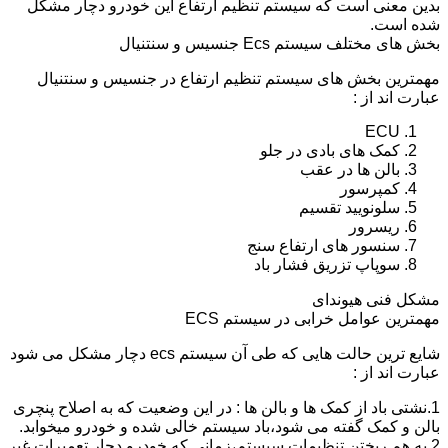
بدین معنی است که سیستم تنظیم ارتفاع این خودرو دچار مشکل
شده است.
بخش های مختلف سیستم Ecs جنسیس و سنتنیال
مهمترین بخش های سیستم تنظیم ارتفاع در جنسیس و سنتنیال
عبارت اند از :
ECU
کمک های بادی در جلو
بالن ها در عقب
کمپرسور
سلونویید تقسیم
ریسرور
سنسور های ارتفاع سنج
سوپاپ تزریق فشار باد
مشکل فنی هیوندای
مهمترین عوامل خرابی در سیستم ECS
شایع ترین حالت هایی که طی آن سیستم ecs دچار مشکل می شود
عبارت اند از :
1.نشتی باد از کمک ها و بالن ها : در این وضعیت که به اصلاح پنچری
بالن و کمک گفته می شود،باد سیستم خالی شده و خودرو میخوابد.
2.به هم ریختن تنظیمات سیستم،زمانی که خودرو دچار تعمیرات غیر