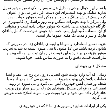
با تمام این احوال برخی به دلیل هزینه بسیار بالای تعمیر موتور تمایل
ندارند میلنگ نو تهیه کنند.برای این دست افراد نیز می توان عنوان
کرد ریسک تراش میلنگ بالاست و ممکن است موتور جواب ندهد
ولی مرکز با تهیه تجهیزات سنگین و به روز تراشکاری کامپیوتری در
کارگاه خود،نمونه هایی داشته که موتور جواب داده است و میتوانید
از آن استفاده کنید.اویل پمپ حتما باید عوض شود،ست کامل یاتاقان
ها،پک واشر و مدت یک هفته عموما نیاز است.
هزینه تعمیر استاندارد و سوناتا و اپتیمای یاتاقان زده در صورتی که
شاتون نزده باشند بین 17 ملیون تا سی ملیون بسته به شدت تخریب
موتور هزینه در بر دارد و این قیمت در زمان ثبت این مقاله بوده و
نیاز است قیمت دقیق را به صورت تماس تلفنی جویا شوید.
مشکل فنی هیوندای
زمانی که آب وارد یونیت شود اتصالی درون برد رخ می دهد و ابتدا
قطعات پلاستیکی یونیت شروع به آب شدن می کنند و در ادامه با
شعله ور شدن آتش خودروی آتش می گیرد و می سوزد.در روند
تعمیراتی و رفع این مشکل،هیوندای یک رله بر سر مدار برق یونیت
abs قرار داده می شود و خود یونیت نیز با نمونه اصلاح شده تعویض
می گردد.
یکی از ایرادات شایع در موتور های تتا ۲ که در خودروهای