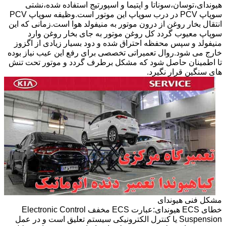
هیوندای،توسان،سوناتا و اپتیما و اسپورتیج استفاده شده،نشتی
سوپاپ PCV در درب سوپاپ این موتور است.وظیفه سوپاپ PCV
انتقال بخار روغن از درون موتور به منیفولد هوا است.زمانی که این
سوپاپ معیوب گردد کل روغن موتور به جای بخار روغن وارد
منیفولد و سپس محفظه احتراق شده و دود بسیار زیادی از اگزوز
خارج می شود.روال تعمیراتی تخصصی برای رفع این عیب نیاز بوده
تا اطمینان حاصل شود که مشکل برطرف گردد و موتور تحت تنش
های سنگین قرار نگیرد.
مشکل فنی هیوندای
خطای ECS هیوندای:عبارت ECS مخفف Electronic Control
Suspension یا کنترل الکترونیکی سیستم تعلیق است و در عمل