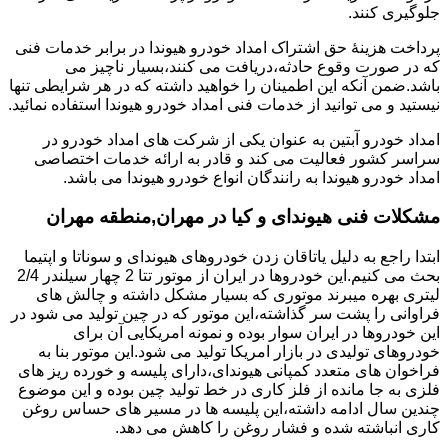
جلوگیری کنند.
پرداخت هزینۀ حق اشتراک امداد خودرو هیوندا در برابر خدمات فنی
که در صورت وقوع حادثه،دریافت می کنند،بسیار ناچیز می
باشد.ضمن آنکه این اطمینان را خواهید داشته که در هر شرایطی تنها
نیستید و می توانید از خدمات فنی امداد خودرو هیوندا استفاده نمائید.
امداد خودرو آبتین به عنوان یکی از شرکت های امداد خودرو در
سراسر کشور فعالیت می کند و قادر به ارائه خدمات اختصاصی
امداد خودرو هیوندا به رانندگان انواع خودرو هیوندا می باشد.
مشکلات فنی هیوندای و کیا در مهران,منطقه مهران
ابتدا راجع به دلیل یاتاقان زدن خودروهای هیوندای و سوناتا و اپتیما
بحث می کنیم.این خودروها در ایران از موتور تتا 2 چهار سیلندر 2/4
لیتری بهره میبرند موتوری که بسیار مشکل داشته و چالش های
فراوانی را پشت سر گذاشته،این موتور که در چین تولید می شود در
این خودروها در ایران سوار بوده و نمونه امریکایی آن برای
خودروهای تولیدی در بازار امریکا تولید می شود.این موتور بنا به
فراخوان های متعدد کمپانی هیوندای،دارای پلیسه و خورده ریز های
فلزی به جا مانده از فلز کاری در خط تولید چین بوده و این موضوع
چندین سال ادامه داشته،این پلیسه ها در مسیر های حساس روغن
کاری انباشته شده و فشار روغن را کاهش می دهد.