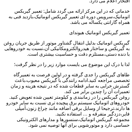
افتخار اعلام می دارد.
خدماتی که در این مرکز ارائه می گردد شامل: تعمیر گیربکس
اتوماتیک،سرویس دوره ای تعمیر گیربکس اتوماتیک،بازدید فنی به
همراه گارانتی یکساله می باشد.
تعمیر گیربکس اتوماتیک هیوندای
گیربکس اتوماتیک بدلیل انتقال گشتاور موتور از طریق جریان روغن
به گیربکس و ساختار هیدروالکترومکانیکی آن،نسبت به خودروهایی
با دنده دستی،مستلزم دقت و حساسیت بیشتری است.
لذا با درک این موضوع می بایست موارد زیر را در نظر گرفت؛
طاهای گیربکس را جدی گرفته و در اولین فرصت به تعمیرگاه
تخصصی مراجعه کنید.ادامه رانندگی با گیربکس معیوب،باعث
گسترش خرابی به سایر قطعات شده که در نتیجه هزینه و زمان
تعمیرات آن را چندین برابر می کند.
روغن گیربکس را در زمانبندی و کیلومتر تعیین شده تعویض کنید.
خودروهای اتوماتیک سیستم برق پیچیده تری نسبت به سایر خودرو
ها دارند،ترجیحا از وسایل برقی اضافه مانند چراغ زنون،آمپلی
فایر،دزدگیر متفرقه و … استفاده نکنید.
مجموعه گیربکس اتوماتیک،سنسورها و مدارهای الکترونیکی
حساسی دارد و موتورشویی برای آنها توصیه نمی شود.