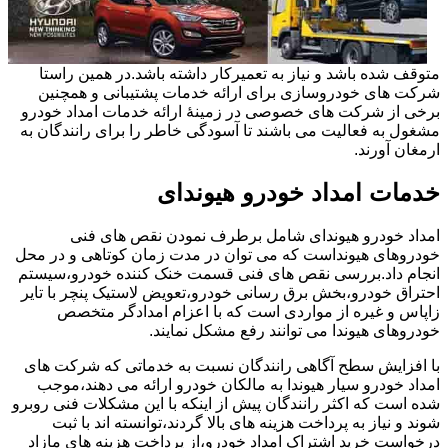
متوقف شده باشد و نیاز به تعمیرکار داشته باشد.در همین راستا
شرکت های خودروسازی برای ارائه خدمات پشتیبانی و همچنین
برخی از شرکت های خصوصی در زمینۀ ارائه خدمات امداد خودرو
مشغول به فعالیت می باشند تا آسودگی خاطر را برای رانندگان به
ارمغان آورند.
خدمات امداد خودرو هیوندای
امداد خودرو هیوندای شامل برطرف نمودن نقص های فنی
خودروهای هیونداست که می توان در مدت زمان کوتاهی و در محل
انجام داد.بررسی نقص های فنی قسمت خنک کننده خودرو،سیستم
احتراق خودرو،بخش برق رسانی خودرو،تعویض لاستیک پنچر با تایر
زاپاس و غیره از مواردی است که با اعزام امدادگر متخصص
خودروهای هیوندا می توانند رفع مشکل نمایند.
با افزایش سطح آگاهی رانندگان نسبت به خدماتی که شرکت های
امداد خودرو سیار هیوندا به مالکان خودرو ارائه می دهند،موجب
شده است که اکثر رانندگان پیش از اینکه با این مشکلات فنی روبرو
شوند و نیاز به پرداخت هزینه های بالا گردند،توانسته اند با ثبت
درخواست خرید اشتراک امداد خودرو،از پرداخت هزینه های مازاد