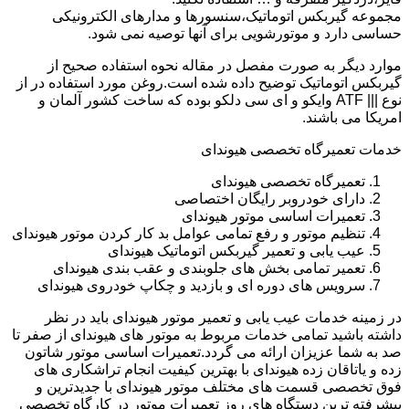
مجموعه گیربکس اتوماتیک،سنسورها و مدارهای الکترونیکی
حساسی دارد و موتورشویی برای آنها توصیه نمی شود.
موارد دیگر به صورت مفصل در مقاله نحوه استفاده صحیح از
گیربکس اتوماتیک توضیح داده شده است.روغن مورد استفاده در از
نوع ||| ATF وایکو و ای سی دلکو بوده که ساخت کشور آلمان و
امریکا می باشند.
خدمات تعمیرگاه تخصصی هیوندای
تعمیرگاه تخصصی هیوندای
دارای خودروبر رایگان اختصاصی
تعمیرات اساسی موتور هیوندای
تنظیم موتور و رفع تمامی عوامل بد کار کردن موتور هیوندای
عیب یابی و تعمیر گیربکس اتوماتیک هیوندای
تعمیر تمامی بخش های جلوبندی و عقب بندی هیوندای
سرویس های دوره ای و بازدید و چکاپ خودروی هیوندای
در زمینه خدمات عیب یابی و تعمیر موتور هیوندای باید در نظر
داشته باشید تمامی خدمات مربوط به موتور های هیوندای از صفر تا
صد به شما عزیزان ارائه می گردد.تعمیرات اساسی موتور شاتون
زده و یاتاقان زده هیوندای با بهترین کیفیت انجام تراشکاری های
فوق تخصصی قسمت های مختلف موتور هیوندای با جدیدترین و
پیشرفته ترین دستگاه های روز تعمیرات موتور در کارگاه تخصصی