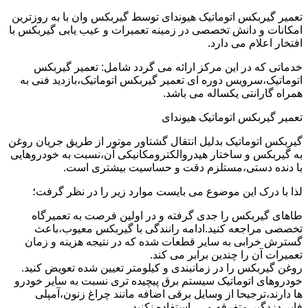
تعمیر گیربکس اتوماتیک هیوندای توسط گیربکس وان با به روزترین
امکانات و دانش تخصصی در زمینه تعمیرات و عیب یابی گیربکس با
افتخار اعلام می دارد.
خدماتی که در این مرکز ارائه می گردد شامل: تعمیر گیربکس
اتوماتیک،سرویس دوره ای تعمیر گیربکس اتوماتیک،بازدید فنی به
همراه گارانتی یکساله می باشد.
تعمیر گیربکس اتوماتیک هیوندای
گیربکس اتوماتیک بدلیل انتقال گشتاور موتور از طریق جریان روغن
به گیربکس و ساختار هیدروالکترومکانیکی آن،نسبت به خودروهایی
با دنده دستی،مستلزم دقت و حساسیت بیشتری است.
لذا با درک این موضوع می بایست موارد زیر را در نظر گرفت؛
طاهای گیربکس را جدی گرفته و در اولین فرصت به تعمیرگاه
تخصصی مراجعه کنید.ادامه رانندگی با گیربکس معیوب،باعث
گسترش خرابی به سایر قطعات شده که در نتیجه هزینه و زمان
تعمیرات آن را چندین برابر می کند.
روغن گیربکس را در زمانبندی و کیلومتر تعیین شده تعویض کنید.
خودروهای اتوماتیک سیستم برق پیچیده تری نسبت به سایر خودرو
ها دارند،ترجیحا از وسایل برقی اضافه مانند چراغ زنون،آمپلی
فایر،دزدگیر متفرقه و … استفاده نکنید.