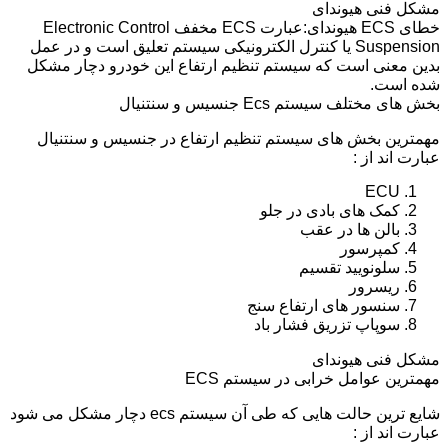
مشکل فنی هیوندای
خطای ECS هیوندای:عبارت ECS مخفف Electronic Control
Suspension یا کنترل الکترونیکی سیستم تعلیق است و در عمل
بدین معنی است که سیستم تنظیم ارتفاع این خودرو دچار مشکل
شده است.
بخش های مختلف سیستم Ecs جنسیس و سنتنیال
مهمترین بخش های سیستم تنظیم ارتفاع در جنسیس و سنتنیال
عبارت اند از :
ECU
کمک های بادی در جلو
بالن ها در عقب
کمپرسور
سلونویید تقسیم
ریسرور
سنسور های ارتفاع سنج
سوپاپ تزریق فشار باد
مشکل فنی هیوندای
مهمترین عوامل خرابی در سیستم ECS
شایع ترین حالت هایی که طی آن سیستم ecs دچار مشکل می شود
عبارت اند از :