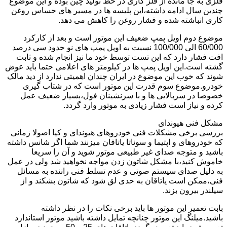
فلزی به جا مانده از فلز کاری در خط تولید چین بوده و این موضوع
چندین سال ادامه داشته،این پلیسه ها در مسیر های حساس روغن
کاری انباشته شده و فشار روغن را کاهش می دهد.
موضوع دوم اویل پمپ ضعیف این موتور است و بعد از کارکرد
60/000 الی 100/000 نسبت به اویل پمپ های نو حدود سی درصد
افت فشار دارد که این تست توسط خود ما نیز انجام شده و ثابت
گشته است.این اویل پمپ ها در کیلومتر های اعلامی حتما باید عوض
شوند که خوب این موضوع در ایران چندان اهمیتی ندارد از دید مالک
خودرو.موضوع سوم قدرت این موتور است که در شتاب گیری
خصوصا در سربالایی ها و با سرنشینان فول،بسیار ضعیف عمل
کرده و نیاز است فشار زیادی به موتور وارد گردد.
مشکل فنی هیوندای
بررسی برخی مشکلات فنی خودروهای هیوندای و کیا اصولا زمانی
که خودروهای و اپتیما و سوناتا یاتاقان میزنند شما اگر شانس داشته
باشید و متوجه صدای غیر طبیعی موتور شوید و آن را سریعا
خاموش کنید،با مشکل شاتون زدن مواجه نخواهید شد ولی در عمل
به دلیل صدای سیستم صوتی و عدم تسلط فنی راننده به مسائل
فنی،ممکن است یاتاقان به حدی لق شود که شاتون بشکند و از
سیلندر بیرون بزند.
بابت تعمیر این موتور ها باید برخی نکات را در نظر داشته
باشید.میلنگ این موتور چنانچه تمایل داشته باشید موتور استاندارد