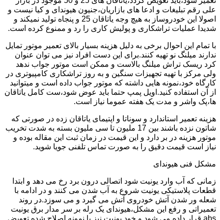
تعمیر شود،باید تعویض گردد،یاتاقان های 25 و 50 موجود در بازار
علی رقم تبلیغات و ادعا های بازاریان،جنیون هیوندای و کیا نیست و
اصولا این خودروساز به هیچ وجه یاتاقان 25 و پنجاه تولید نمیکند و
شدیدا عملیات تراشکاری و پولیش کاری را رد و ممنوع کرده است.
با تمام این احوال برخی به دلیل هزینه بسیار بالای تعمیر موتور تمایل
ندارند میلنگ نو تهیه کنند.برای این دست افراد نیز می توان عنوان
کرد ریسک تراش میلنگ بالاست و ممکن است موتور جواب ندهد
ولی مرکز با تهیه تجهیزات سنگین و به روز تراشکاری کامپیوتری در
کارگاه خود،نمونه هایی داشته که موتور جواب داده است و میتوانید
از آن استفاده کنید.اویل پمپ حتما باید عوض شود،ست کامل یاتاقان
ها،پک واشر و مدت یک هفته عموما نیاز است.
هزینه تعمیر استاندارد و سوناتا و اپتیمای یاتاقان زده در صورتی که
شاتون نزده باشند بین 17 ملیون تا سی ملیون بسته به شدت تخریب
موتور هزینه در بر دارد و این قیمت در زمان ثبت این مقاله بوده و
نیاز است قیمت دقیق را به صورت تماس تلفنی جویا شوید.
مشکل فنی هیوندای
زمانی که آب وارد یونیت شود اتصالی درون برد رخ می دهد و ابتدا
قطعات پلاستیکی یونیت شروع به آب شدن می کنند و در ادامه با
شعله ور شدن آتش خودروی آتش می گیرد و می سوزد.در روند
تعمیراتی و رفع این مشکل،هیوندای یک رله بر سر مدار برق یونیت
abs قرار داده می شود و خود یونیت نیز با نمونه اصلاح شده تعویض