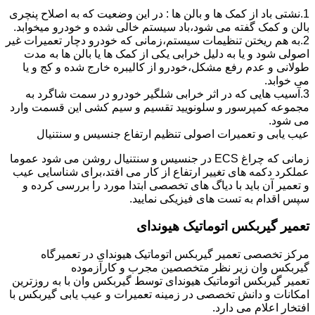
1.نشتی باد از کمک ها و بالن ها : در این وضعیت که به اصلاح پنچری
بالن و کمک گفته می شود،باد سیستم خالی شده و خودرو میخوابد.
2.به هم ریختن تنظیمات سیستم،زمانی که خودرو دچار تعمیرات غیر
اصولی شود و یا به دلیل خرابی یکی از کمک ها یا بالن ها به مدت
طولانی و عدم رفع مشکل،خودرو از کالیبره خارج شده و کج و یا
می خوابد.
3.آسیب هایی که در اثر خرابی شلگیر خودرو در سمت شاگرد به
مجموعه کمپرسور و سلونویید تقسیم و سیم کشی این قسمت وارد
می شود.
عیب یابی و تعمیرات اصولی تنظیم ارتفاع جنسیس و سنتنیال
زمانی که چراغ ECS در جنسیس و سنتنیال روشن می شود عموما
عملکرد دکمه های تغییر ارتفاع از کار می افتد،برای شناسایی عیب
و تعمیر آن باید با دیاگ های تخصصی ابتدا مورد را بررسی کرده و
سپس اقدام به تست های فیزیکی نمایید.
تعمیر گیربکس اتوماتیک هیوندای
مرکز تخصصی تعمیر گیربکس اتوماتیک هیوندای در تعمیرگاه
گیربکس وان زیر نظر متخصصین مجرب و کارآزموده
تعمیر گیربکس اتوماتیک هیوندای توسط گیربکس وان با به روزترین
امکانات و دانش تخصصی در زمینه تعمیرات و عیب یابی گیربکس با
افتخار اعلام می دارد.