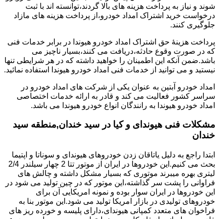
شوند و نیاز به پرداخت هزینه های بالا گردند،توانسته اند با ثبت
درخواست خرید اشتراک امداد خودرو،از پرداخت هزینه های مازاد
جلوگیری کنند.
پرداخت هزینۀ حق اشتراک امداد خودرو هیوندا در برابر خدمات فنی
که در صورت وقوع حادثه،دریافت می کنند،بسیار ناچیز می
باشد.ضمن آنکه این اطمینان را خواهید داشته که در هر شرایطی تنها
نیستید و می توانید از خدمات فنی امداد خودرو هیوندا استفاده نمائید.
امداد خودرو آبتین به عنوان یکی از شرکت های امداد خودرو در
سراسر کشور فعالیت می کند و قادر به ارائه خدمات اختصاصی
امداد خودرو هیوندا به رانندگان انواع خودرو هیوندا می باشد.
مشکلات فنی هیوندای و کیا در سید خندان,منطقه سید
خندان
ابتدا راجع به دلیل یاتاقان زدن خودروهای هیوندای و سوناتا و اپتیما
بحث می کنیم.این خودروها در ایران از موتور تتا 2 چهار سیلندر 2/4
لیتری بهره میبرند موتوری که بسیار مشکل داشته و چالش های
فراوانی را پشت سر گذاشته،این موتور که در چین تولید می شود در
این خودروها در ایران سوار بوده و نمونه امریکایی آن برای
خودروهای تولیدی در بازار امریکا تولید می شود.این موتور بنا به
فراخوان های متعدد کمپانی هیوندای،دارای پلیسه و خورده ریز های