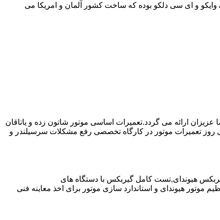
موارد دیگر به صورت مفصل در مقاله نحوه استفاده صحیح از گیربکس اتوماتیک توضیح داده شده است.روغن مورد استفاده در از نوع ||| ATF وایکو و ای سی دلکو بوده که ساخت کشور آلمان و امریکا می
ا عزیزان ارائه می گردد.تعمیرات اساسی موتور شاتون زده و یاتاقان
ای روز تعمیرات موتور در کارگاه تخصصی رفع مشکلات سرسیلندر و
یربکس هیوندای,تست کامل گیربکس با دستگاه های
موتور هیوندای و استاندارد سازی موتور برای اخذ معاینه فنی