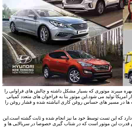
یاتاقان زدن خودروهای هیوندای و سوناتا و اپتیما بحث می کنیم.این خودروها در ایران از موتور تتا 2 چهار سیلندر 2/4 لیتری بهره میبرند موتوری که بسیار مشکل داشته و چالش های فراوانی را
 امریکا تولید می شود.این موتور بنا به فراخوان های متعدد کمپانی
یسه ها در مسیر های حساس روغن کاری انباشته شده و فشار روغن را
اویل پمپ های نو حدود سی درصد افت فشار دارد که این تست توسط خود ما نیز انجام شده و ثابت گشته است.این
وم قدرت این موتور است که در شتاب گیری خصوصا در سربالایی ها و