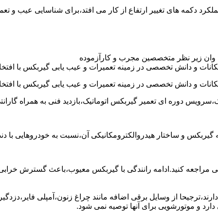
د عموما عملکرد دکمه های تغییر ارتفاع از کار می افتد،برای شناسایی عیب 
 وان زیر نظر متخصصین مجرب و کارآزموده
کانات و دانش تخصصی در زمینه تعمیرات و عیب یابی گیربکس با افتخار
کانات و دانش تخصصی در زمینه تعمیرات و عیب یابی گیربکس با افتخار
،سرویس دوره ای تعمیر گیربکس اتوماتیک،بازدید فنی به همراه گارانت
 به گیربکس و ساختار هیدروالکترومکانیکی آن،نسبت به خودروهایی ب
مراجعه کنید.ادامه رانندگی با گیربکس معیوب،باعث گسترش خرابی به
ند،ترجیحا از وسایل برقی اضافه مانند چراغ زنون،آمپلی فایر،دزدگیر 
رد و موتورشویی برای آنها توصیه نمی شود.