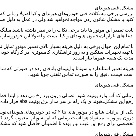
مشکل فنی هیوندای
بررسی برخی مشکلات فنی خودروهای هیوندای و کیا اصولا زمانی که خو
کنید،با مشکل شاتون زدن مواجه نخواهید شد ولی در عمل به دلیل صد
ادعا های بازاریان،جنیون هیوندای و کیا نیست و اصولا این خودروساز به هیچ وجه یاتاقان 25 و پنجاه تولید نمیکند و شدیدا عملیات تراشکاری و
با تمام این احوال برخی به دلیل هزینه بسیار بالای تعمیر موتور تما
با تهیه تجهیزات سنگین و به روز تراشکاری کامپیوتری در کارگاه خود،
مدت یک هفته عموما نیاز است.
است قیمت دقیق را به صورت تماس تلفنی جویا شوید.
مشکل فنی هیوندای
زمانی که آب وارد یونیت شود اتصالی درون برد رخ می دهد و ابتدا ق
رفع این مشکل،هیوندای یک رله بر سر مدار برق یونیت abs قرار داده می شود و خود یونیت نیز با نمونه اصلاح شده تعویض می گردد.
درون موتور به منیفولد هوا است.زمانی که این سوپاپ معیوب گردد کل
تخصصی برای رفع این عیب نیاز بوده تا اطمینان حاصل شود که مشک
مشکل فنی هیوندای