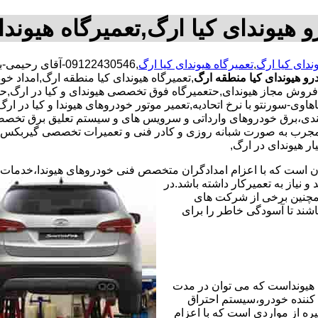
و هیوندای کیا ارگ,تعمیرگاه هیوندا
ندای کیا ارگ
,
تعمیرگاه هیوندای کیا ارگ
,09122430546-آق
رو هیوندای کیا منطقه ارگ
,تعمیرگاه هیوندای کیا منطقه ارگ,امداد خو
از فروش مجاز هیوندای,حتعمیرگاه فوق تخصصی هیوندای و کیا در ارگ,
‌,ماهاوی-سورنتو با نرخ اتحادیه,تعمیر موتور خودروهای هیوندا و کیا در
بندی،برق خودروهای وارداتی و سرویس های و سیستم تعلیق برق تخصص
جرب به صورت شبانه روزی و کادر فنی و تعمیرات تخصصی گیربکس استف
ر هیوندای در ارگ,
ران است که با اعزام امدادگران متخصص فنی خودروهای هیوندا،خدمات
نیاز به تعمیرکار داشته باشد.در
همچنین برخی از شرکت های
شند تا آسودگی خاطر را برای
هیونداست که می توان در مدت
کننده خودرو،سیستم احتراق
ره از مواردی است که با اعزام