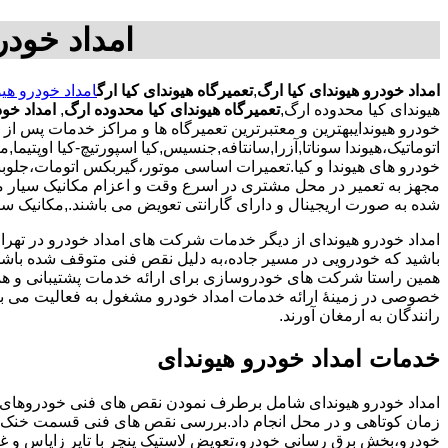
امداد خودر
امداد خودرو هیوندای کیا ارگ
,
تعمیرگاه هیوندای کیا ارگ
امداد خودرو هیو
هیوندای کیا محدوده ارگ,
تعمیرگاه هیوندای کیا محدوده ارگ
,
امداد خود
خودرو هیوندایبهترین و معتبرترین تعمیرگاه ها و مراکز خدمات پس 
اتوماتیک،هیوندا سوناتا,آزرا,سانتافه,جنسیس,کیا اسپورتیچ-کیا اوپتیما
خودرو های هیوندا و کیا.تعمیرات اساسی موتور،گیربکس اتومات،جلو
مجهز به تعمیر در محل مشتری در اسرع وقت و اعزام مکانیک سیار م
شده به صورت اریجینال و دارای گارانتی تعویض می باشند.,مکانیک سیا
امداد خودرو هیوندای از دیگر خدمات شرکت های امداد خودرو در ته
باشید که خودرویی در مسیر جاده،به دلیل نقص فنی متوقف شده باشد و 
همین راستا شرکت های خودروسازی برای ارائه خدمات پشتیبانی و 
خصوصی در زمینۀ ارائه خدمات امداد خودرو مشغول به فعالیت می با
رانندگان به ارمغان آورند.
خدمات امداد خودرو هیوندای
امداد خودرو هیوندای شامل برطرف نمودن نقص های فنی خودروهای 
زمان کوتاهی و در محل انجام داد.بررسی نقص های فنی قسمت خنک 
خودرو،بخش برق رسانی خودرو،تعویض لاستیک پنچر با تایر زاپاس و غی