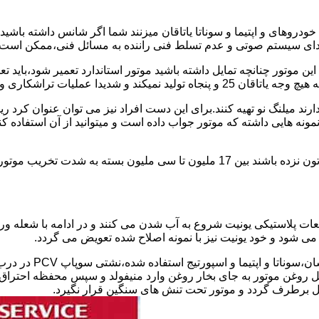
دروهای و اپتیما و سوناتا یاتاقان میزنند شما اگر شانس داشته باشی
ای سیستم صوتی و عدم تسلط فنی راننده به مسائل فنی،ممکن است یات
 پولیش کاری را رد و ممنوع کرده است.
یل ندارند میلنگ نو تهیه کنند.برای این دست افراد نیز می توان عنوان
نمونه هایی داشته که موتور جواب داده است و میتوانید از آن استفاده 
هزینه تعمیر استاندارد و سوناتا و اپتیمای یاتاقان زده در صورتی که شاتون نزده باشند ب
طعات پلاستیکی یونیت شروع به آب شدن می کنند و در ادامه با شعله 
 روغن موتور به جای بخار روغن وارد منیفولد و سپس محفظه احتراق ش
ل برطرف گردد و موتور تحت تنش های سنگین قرار نگیرد.