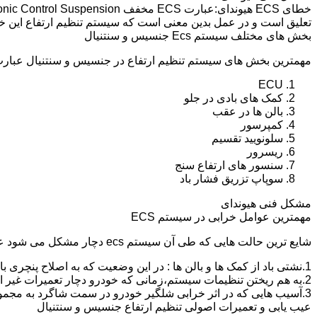
تعلیق است و در عمل بدین معنی است که سیستم تنظیم ارتفاع این 
بخش های مختلف سیستم Ecs جنسیس و سنتنیال
مهمترین بخش های سیستم تنظیم ارتفاع در جنسیس و سنتنیال عبارت ا
ECU
کمک های بادی در جلو
بالن ها در عقب
کمپرسور
سلونویید تقسیم
ریسرور
سنسور های ارتفاع سنج
سوپاپ تزریق فشار باد
مشکل فنی هیوندای
مهمترین عوامل خرابی در سیستم ECS
شایع ترین حالت هایی که طی آن سیستم ecs دچار مشکل می شود عبارت اند از :
1.نشتی باد از کمک ها و بالن ها : در این وضعیت که به اصلاح پنچری بالن و کمک گفته می شود،باد سیستم خالی شده و خودرو میخوابد.
2.به هم ریختن تنظیمات سیستم،زمانی که خودرو دچار تعمیرات غیر اصولی شود و یا به دلیل خرابی یکی از کمک ها یا بالن ها به مدت طولانی و عدم رفع مشکل،خودرو از کالیبره خارج شده و کج و یا می خوابد.
3.آسیب هایی که در اثر خرابی شلگیر خودرو در سمت شاگرد به مجموعه کمپرسور و سلونویید تقسیم و سیم کشی این قسمت وارد می شود.
عیب یابی و تعمیرات اصولی تنظیم ارتفاع جنسیس و سنتنیال