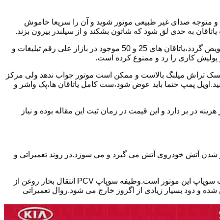
د و متوجه صدای غیر طبیعی موتور شوید و آن را سریعا خاموش
اقان به حدی لق شود که شاتون بشکند و از سیلندر بیرون بزند.
بابت تعمیر این موتور ها باید برخی نکات را در نظر داشته باشید.میلنگ این موتور چنانچه تمایل داشته باشید موتور استاندارد تعمیر شود،باید تعویض گردد،یاتاقان های 25 و 50 موجود در بازار علی رقم تبلیغات و
 کرد ریسک تراش میلنگ بالاست و ممکن است موتور جواب ندهد ولی مرکز
کنید.اویل پمپ حتما باید عوض شود،ست کامل یاتاقان ها،پک واشر و
ین 17 ملیون تا سی ملیون بسته به شدت تخریب موتور هزینه در بر دارد و این قیمت در زمان ثبت این مقاله بوده و نیاز
ور شدن آتش خودروی آتش می گیرد و می سوزد.در روند تعمیراتی و
یکی از ایرادات شایع در موتور های تتا ۲ که در خودروهای هیوندای،توسان،سوناتا و اپتیما و اسپورتیج استفاده شده،نشتی سوپاپ PCV در درب سوپاپ این موتور است.وظیفه سوپاپ PCV انتقال بخار روغن از
ده و دود بسیار زیادی از اگزوز خارج می شود.روال تعمیراتی