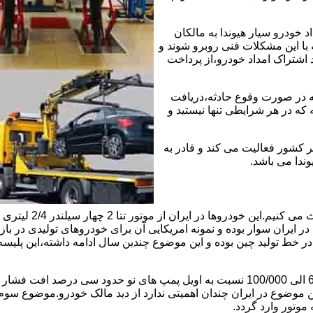
خودرو سیار هیوندا به مالکان
 با این مشکلات فنی روبرو شوند و
د اشتراک امداد خودرو،از پرداخت
که در صورت وقوع حادثه،دریافت
 که در هر شرایطی تنها نیستید و
ر کشور فعالیت می کند و قادر به
وندا می باشد.
ابتدا راجع به دلیل 
ایران سوار بوده و نمونه امریکایی آن برای خودروهای تولیدی در بازار
ی در خط تولید چین بوده و این موضوع چندین سال ادامه داشته،این پل
موضوع دوم اویل پمپ ضعیف این موتور است و بعد از کارکرد 60/000 الی 100/000 نسبت به 
ین موضوع در ایران چندان اهمیتی ندارد از دید مالک خودرو.موضوع س
وتور وارد گردد.