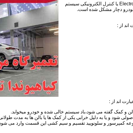
خطای ECS هیوندای:عبارت ECS مخفف Electronic Control Suspension یا کنترل الکترونیکی سیستم
خودرو دچار مشکل شده است.
ند از :