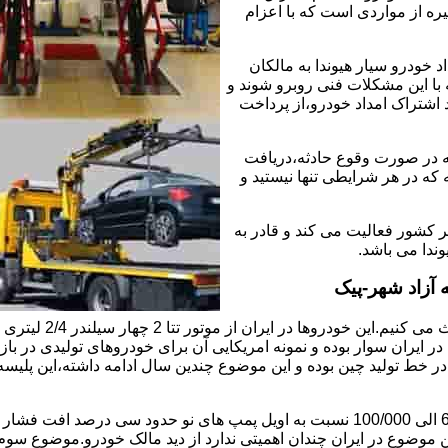
ره از مواردی است که با اعزام
خودرو سیار هیوندا به مالکان
 با این مشکلات فنی روبرو شوند و
د اشتراک امداد خودرو،از پرداخت
که در صورت وقوع حادثه،دریافت
 که در هر شرایطی تنها نیستید و
ر کشور فعالیت می کند و قادر به
وندا می باشد.
 آزاد شهر-پیک
ابتدا راجع به دلیل 
ایران سوار بوده و نمونه امریکایی آن برای خودروهای تولیدی در بازار
ی در خط تولید چین بوده و این موضوع چندین سال ادامه داشته،این پل
موضوع دوم اویل پمپ ضعیف این موتور است و بعد از کارکرد 60/000 الی 100/000 نسبت به 
ین موضوع در ایران چندان اهمیتی ندارد از دید مالک خودرو.موضوع س