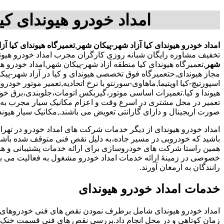
امداد خودرو هیوندای کی
امداد خودرو هیوندای کیا آزاد شهر-پیکان شهر
,
تعمیرگاه هیوندای کیا آز
تخفیف مشاوره رایگان شبانه روزی کارگران مجرب امداد خودرو هیوند
شهر
,تعمیرگاه هیوندای کیا منطقه آزاد شهر-پیکان شهر,امداد خودرو 
مجاز هیوندای,حتعمیرگاه فوق تخصصی هیوندای و کیا در آزاد شهر-پیکا
اسپورتیچ-کیا اوپتیما‌,ماهاوی-سورنتو با نرخ اتحادیه,تعمیر موتور خو
هیوندا و کیا.تعمیرات اساسی موتور،گیربکس اتومات،جلوبندی،برق خ
تعمیر در محل مشتری در اسرع وقت و اعزام مکانیک سیار مجرب به ص
صورت اریجینال و دارای گارانتی تعویض می باشند.,مکانیک سیار هیوند
امداد خودرو هیوندای از دیگر خدمات شرکت های امداد خودرو در ته
باشید که خودرویی در مسیر جاده،به دلیل نقص فنی متوقف شده باشد و 
همین راستا شرکت های خودروسازی برای ارائه خدمات پشتیبانی و 
خصوصی در زمینۀ ارائه خدمات امداد خودرو مشغول به فعالیت می با
رانندگان به ارمغان آورند.
خدمات امداد خودرو هیوندای
امداد خودرو هیوندای شامل برطرف نمودن نقص های فنی خودروهای 
زمان کوتاهی و در محل انجام داد.بررسی نقص های فنی قسمت خنک 