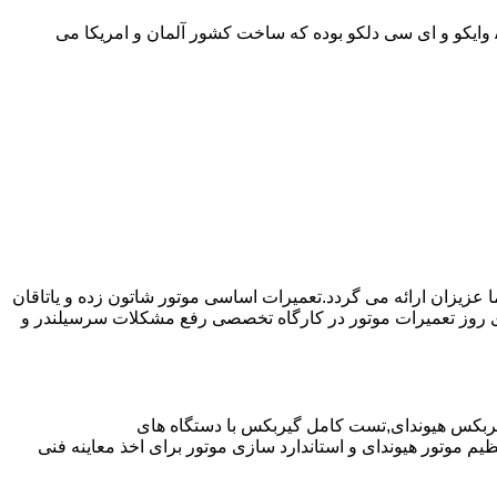
موارد دیگر به صورت مفصل در مقاله نحوه استفاده صحیح از گیربکس اتوماتیک توضیح داده شده است.روغن مورد استفاده در از نوع ||| ATF وایکو و ای سی دلکو بوده که ساخت کشور آلمان و امریکا می
ا عزیزان ارائه می گردد.تعمیرات اساسی موتور شاتون زده و یاتاقان
ای روز تعمیرات موتور در کارگاه تخصصی رفع مشکلات سرسیلندر و
یربکس هیوندای,تست کامل گیربکس با دستگاه های
موتور هیوندای و استاندارد سازی موتور برای اخذ معاینه فنی