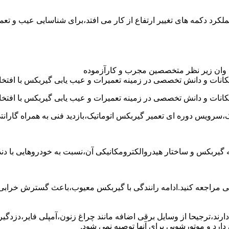
د عموما عملکرد دکمه های تغییر ارتفاع از کار می افتد،برای شناسایی عیب 
 وان زیر نظر متخصصین مجرب و کارآزموده
کانات و دانش تخصصی در زمینه تعمیرات و عیب یابی گیربکس با افتخار
کانات و دانش تخصصی در زمینه تعمیرات و عیب یابی گیربکس با افتخار
،سرویس دوره ای تعمیر گیربکس اتوماتیک،بازدید فنی به همراه گارانت
 به گیربکس و ساختار هیدروالکترومکانیکی آن،نسبت به خودروهایی ب
مراجعه کنید.ادامه رانندگی با گیربکس معیوب،باعث گسترش خرابی به
ند،ترجیحا از وسایل برقی اضافه مانند چراغ زنون،آمپلی فایر،دزدگیر 
رد و موتورشویی برای آنها توصیه نمی شود.