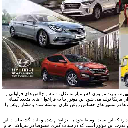
یاتاقان زدن خودروهای هیوندای و سوناتا و اپتیما بحث می کنیم.این خودروها در ایران از موتور تتا 2 چهار سیلندر 2/4 لیتری بهره میبرند موتوری که بسیار مشکل داشته و چالش های فراوانی را
 امریکا تولید می شود.این موتور بنا به فراخوان های متعدد کمپانی
یسه ها در مسیر های حساس روغن کاری انباشته شده و فشار روغن را
اویل پمپ های نو حدود سی درصد افت فشار دارد که این تست توسط خود ما نیز انجام شده و ثابت گشته است.این
وم قدرت این موتور است که در شتاب گیری خصوصا در سربالایی ها و