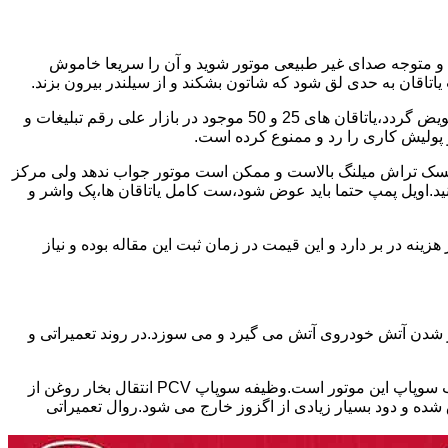
د و متوجه صدای غیر طبیعی موتور شوید و آن را سریعا خاموش
اقان به حدی لق شود که شاتون بشکند و از سیلندر بیرون بزند.
بابت تعمیر این موتور ها باید برخی نکات را در نظر داشته باشید.میلنگ این موتور چنانچه تمایل داشته باشید موتور استاندارد تعمیر شود،باید تعویض گردد،یاتاقان های 25 و 50 موجود در بازار علی رقم تبلیغات و
 کرد ریسک تراش میلنگ بالاست و ممکن است موتور جواب ندهد ولی مرکز
کنید.اویل پمپ حتما باید عوض شود،ست کامل یاتاقان ها،پک واشر و
ین 17 ملیون تا سی ملیون بسته به شدت تخریب موتور هزینه در بر دارد و این قیمت در زمان ثبت این مقاله بوده و نیاز
ور شدن آتش خودروی آتش می گیرد و می سوزد.در روند تعمیراتی و
یکی از ایرادات شایع در موتور های تتا ۲ که در خودروهای هیوندای،توسان،سوناتا و اپتیما و اسپورتیج استفاده شده،نشتی سوپاپ PCV در درب سوپاپ این موتور است.وظیفه سوپاپ PCV انتقال بخار روغن از
ده و دود بسیار زیادی از اگزوز خارج می شود.روال تعمیراتی