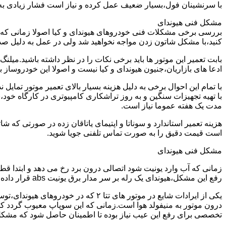
با سرنشینان فول،بسیار ضعیف عمل کرده و نیاز است فشار زیادی به م
مشکل فنی هیوندای
بررسی برخی مشکلات فنی خودروهای هیوندای و کیا اصولا زمانی که خو
کنید،با مشکل شاتون زدن مواجه نخواهید شد ولی در عمل به دلیل صد
ادعا های بازاریان،جنیون هیوندای و کیا نیست و اصولا این خودروساز به هیچ وجه یاتاقان 25 و پنجاه تولید نمیکند و شدیدا عملیات تراشکاری و
با تمام این احوال برخی به دلیل هزینه بسیار بالای تعمیر موتور تما
با تهیه تجهیزات سنگین و به روز تراشکاری کامپیوتری در کارگاه خود،
مدت یک هفته عموما نیاز است.
است قیمت دقیق را به صورت تماس تلفنی جویا شوید.
مشکل فنی هیوندای
زمانی که آب وارد یونیت شود اتصالی درون برد رخ می دهد و ابتدا ق
رفع این مشکل،هیوندای یک رله بر سر مدار برق یونیت abs قرار داده می شود و خود یونیت نیز با نمونه اصلاح شده تعویض می گردد.
درون موتور به منیفولد هوا است.زمانی که این سوپاپ معیوب گردد کل
تخصصی برای رفع این عیب نیاز بوده تا اطمینان حاصل شود که مشک