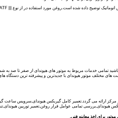
 باشید تمامی خدمات مربوط به موتور های هیوندای از صفر تا صد به شم
ت های مختلف موتور هیوندای با جدیدترین و پیشرفته ترین دستگاه ه
در مرکز ارائه می گردد.تعمیر کامل گیربکس هیوندای,سرویس ساعت گ
یوندای,بررسی تمامی عوامل فرار روغن,تعمیر توربین هیوندای,تنظیم 
موتور برای اخذ معاینه فنی.