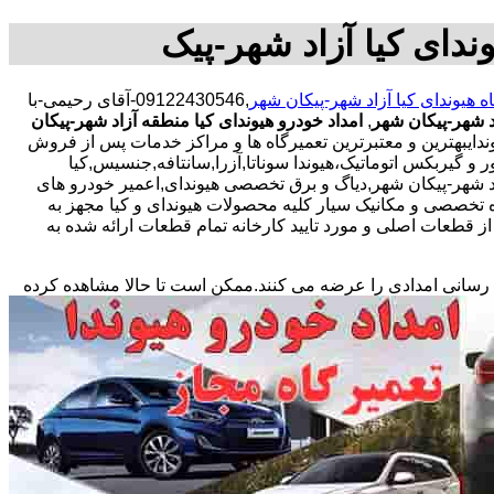
ندای کیا آزاد شهر-پیک
ه هیوندای کیا آزاد شهر-پیکان شهر
,09122430546-آقای رحیمی-با
اد شهر-پیکان شهر
,
امداد خودرو هیوندای کیا منطقه آزاد شهر-پیکان
وندایبهترین و معتبرترین تعمیرگاه ها و مراکز خدمات پس از فروش
و گیربکس اتوماتیک،هیوندا سوناتا,آزرا,سانتافه,جنسیس,کیا
ر آزاد شهر-پیکان شهر,دیاگ و برق تخصصی هیوندای,اعمیر خودرو های
تخصصی و مکانیک سیار کلیه محصولات هیوندای و کیا مجهز به
طعات اصلی و مورد تایید کارخانه تمام قطعات ارائه شده به
 رسانی امدادی را عرضه می کنند.ممکن است تا حالا مشاهده
کرده