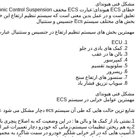
مشکل فنی هیوندای
تعلیق است و در عمل بدین معنی است که سیستم تنظیم ارتفاع این 
بخش های مختلف سیستم Ecs جنسیس و سنتنیال
مهمترین بخش های سیستم تنظیم ارتفاع در جنسیس و سنتنیال عبارت ا
ECU
کمک های بادی در جلو
بالن ها در عقب
کمپرسور
سلونویید تقسیم
ریسرور
سنسور های ارتفاع سنج
سوپاپ تزریق فشار باد
مشکل فنی هیوندای
مهمترین عوامل خرابی در سیستم ECS
شایع ترین حالت هایی که طی آن سیستم ecs دچار مشکل می شود عبارت اند از :
1.نشتی باد از کمک ها و بالن ها : در این وضعیت که به اصلاح پنچری بالن و کمک گفته می شود،باد سیستم خالی شده و خودرو میخوابد.
2.به هم ریختن تنظیمات سیستم،زمانی که خودرو دچار تعمیرات غیر اصولی شود و یا به دلیل خرابی یکی از کمک ها یا بالن ها به مدت طولانی و عدم رفع مشکل،خودرو از کالیبره خارج شده و کج و یا می خوابد.
3.آسیب هایی که در اثر خرابی شلگیر خودرو در سمت شاگرد به مجموعه کمپرسور و سلونویید تقسیم و سیم کشی این قسمت وارد می شود.