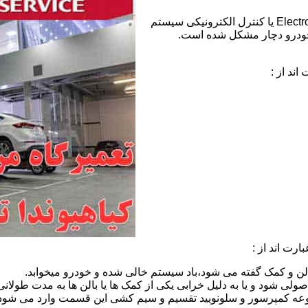
خطای ECS هیوندای:عبارت ECS مخفف Electronic Control Suspension یا کنترل الکترونیکی سیستم
خودرو دچار مشکل شده است.
ند از :