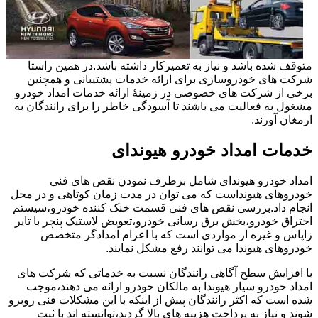
متوقف شده باشد و نیاز به تعمیرکار داشته باشد.در همین راستا
شرکت های خودروسازی برای ارائه خدمات پشتیبانی و همچنین
برخی از شرکت های خصوصی در زمینۀ ارائه خدمات امداد خودرو
مشغول به فعالیت می باشند تا آسودگی خاطر را برای رانندگان به
ارمغان آورند.
خدمات امداد خودرو هیوندای
امداد خودرو هیوندای شامل برطرف نمودن نقص های فنی
خودروهای هیونداست که می توان در مدت زمان کوتاهی و در محل
انجام داد.بررسی نقص های فنی قسمت خنک کننده خودرو،سیستم
احتراق خودرو،بخش برق رسانی خودرو،تعویض لاستیک پنچر با تایر
زاپاس و غیره از مواردی است که با اعزام امدادگر متخصص
خودروهای هیوندا می توانند رفع مشکل نمایند.
با افزایش سطح آگاهی رانندگان نسبت به خدماتی که شرکت های
امداد خودرو سیار هیوندا به مالکان خودرو ارائه می دهند،موجب
شده است که اکثر رانندگان پیش از اینکه با این مشکلات فنی روبرو
شوند و نیاز به پرداخت هزینه های بالا گردند،توانسته اند با ثبت