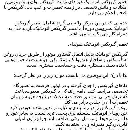
تعمیر گیربکس اتوماتیک هیوندای توسط گیربکس وان با به روزترین
امکانات و دانش تخصصی در زمینه تعمیرات و عیب یابی گیربکس با
افتخار اعلام می دارد.
خدماتی که در این مرکز ارائه می گردد شامل: تعمیر گیربکس
اتوماتیک،سرویس دوره ای تعمیر گیربکس اتوماتیک،بازدید فنی به
همراه گارانتی یکساله می باشد.
تعمیر گیربکس اتوماتیک هیوندای
گیربکس اتوماتیک بدلیل انتقال گشتاور موتور از طریق جریان روغن
به گیربکس و ساختار هیدروالکترومکانیکی آن،نسبت به خودروهایی
با دنده دستی،مستلزم دقت و حساسیت بیشتری است.
لذا با درک این موضوع می بایست موارد زیر را در نظر گرفت؛
طاهای گیربکس را جدی گرفته و در اولین فرصت به تعمیرگاه
تخصصی مراجعه کنید.ادامه رانندگی با گیربکس معیوب،باعث
گسترش خرابی به سایر قطعات شده که در نتیجه هزینه و زمان
تعمیرات آن را چندین برابر می کند.
روغن گیربکس را در زمانبندی و کیلومتر تعیین شده تعویض کنید.
خودروهای اتوماتیک سیستم برق پیچیده تری نسبت به سایر خودرو
ها دارند،ترجیحا از وسایل برقی اضافه مانند چراغ زنون،آمپلی
فایر،دزدگیر متفرقه و … استفاده نکنید.
مجموعه گیربکس اتوماتیک،سنسورها و مدارهای الکترونیکی