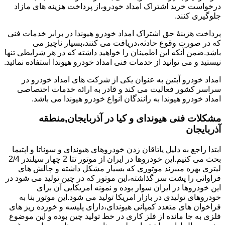
درخواست خرید اشتراک امداد خودرو،از پرداخت هزینه های مازاد
جلوگیری کنند.
پرداخت هزینۀ حق اشتراک امداد خودرو هیوندا در برابر خدمات فنی
که در صورت وقوع حادثه،دریافت می کنند،بسیار ناچیز می
باشد.ضمن آنکه این اطمینان را خواهید داشته که در هر شرایطی تنها
نیستید و می توانید از خدمات فنی امداد خودرو هیوندا استفاده نمائید.
امداد خودرو آبتین به عنوان یکی از شرکت های امداد خودرو در
سراسر کشور فعالیت می کند و قادر به ارائه خدمات اختصاصی
امداد خودرو هیوندا به رانندگان انواع خودرو هیوندا می باشد.
مشکلات فنی هیوندای و کیا در آذربایجان,منطقه
آذربایجان
ابتدا راجع به دلیل یاتاقان زدن خودروهای هیوندای و سوناتا و اپتیما
بحث می کنیم.این خودروها در ایران از موتور تتا 2 چهار سیلندر 2/4
لیتری بهره میبرند موتوری که بسیار مشکل داشته و چالش های
فراوانی را پشت سر گذاشته،این موتور که در چین تولید می شود در
این خودروها در ایران سوار بوده و نمونه امریکایی آن برای
خودروهای تولیدی در بازار امریکا تولید می شود.این موتور بنا به
فراخوان های متعدد کمپانی هیوندای،دارای پلیسه و خورده ریز های
فلزی به جا مانده از فلز کاری در خط تولید چین بوده و این موضوع