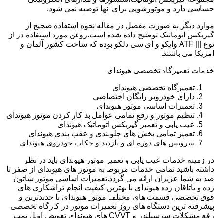
حساسی دارد و موتورشویی برای آنها توصیه نمی شود.
موارد دیگر به صورت مفصل در مقاله نحوه استفاده صحیح از
گیربکس اتوماتیک توضیح داده شده است.روغن مورد استفاده در از
نوع ||| ATF وایکو و ای سی دلکو بوده که ساخت کشور آلمان و
امریکا می باشند.
خدمات تعمیرگاه تخصصی هیوندای
تعمیرگاه تخصصی هیوندای
دارای خودروبر رایگان اختصاصی
تعمیرات اساسی موتور هیوندای
تنظیم موتور و رفع تمامی عوامل بد کار کردن موتور هیوندای
عیب یابی و تعمیر گیربکس اتوماتیک هیوندای
تعمیر تمامی بخش های جلوبندی و عقب بندی هیوندای
سرویس های دوره ای و بازدید و چکاپ خودروی هیوندای
در زمینه خدمات عیب یابی و تعمیر موتور هیوندای باید در نظر
داشته باشید تمامی خدمات مربوط به موتور های هیوندای از صفر تا
صد به شما عزیزان ارائه می گردد.تعمیرات اساسی موتور شاتون
زده و یاتاقان زده هیوندای با بهترین کیفیت انجام تراشکاری های
فوق تخصصی قسمت های مختلف موتور هیوندای با جدیدترین و
پیشرفته ترین دستگاه های روز تعمیرات موتور در کارگاه تخصصی
رفع مشکلات سرسیلندر و CVVT های هیوندای تعویض اویل پمپ