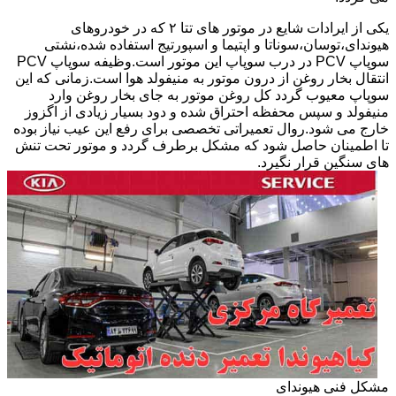
یکی از ایرادات شایع در موتور های تتا ۲ که در خودروهای
هیوندای،توسان،سوناتا و اپتیما و اسپورتیج استفاده شده،نشتی
سوپاپ PCV در درب سوپاپ این موتور است.وظیفه سوپاپ PCV
انتقال بخار روغن از درون موتور به منیفولد هوا است.زمانی که این
سوپاپ معیوب گردد کل روغن موتور به جای بخار روغن وارد
منیفولد و سپس محفظه احتراق شده و دود بسیار زیادی از اگزوز
خارج می شود.روال تعمیراتی تخصصی برای رفع این عیب نیاز بوده
تا اطمینان حاصل شود که مشکل برطرف گردد و موتور تحت تنش
های سنگین قرار نگیرد.
مشکل فنی هیوندای