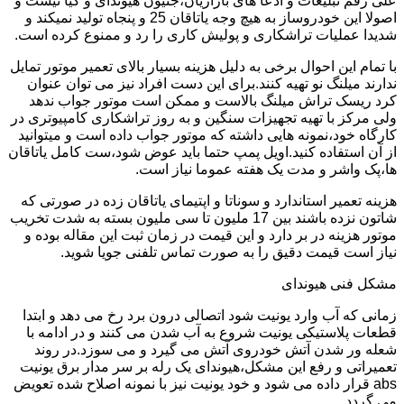
علی رقم تبلیغات و ادعا های بازاریان،جنیون هیوندای و کیا نیست و
اصولا این خودروساز به هیچ وجه یاتاقان 25 و پنجاه تولید نمیکند و
شدیدا عملیات تراشکاری و پولیش کاری را رد و ممنوع کرده است.
با تمام این احوال برخی به دلیل هزینه بسیار بالای تعمیر موتور تمایل
ندارند میلنگ نو تهیه کنند.برای این دست افراد نیز می توان عنوان
کرد ریسک تراش میلنگ بالاست و ممکن است موتور جواب ندهد
ولی مرکز با تهیه تجهیزات سنگین و به روز تراشکاری کامپیوتری در
کارگاه خود،نمونه هایی داشته که موتور جواب داده است و میتوانید
از آن استفاده کنید.اویل پمپ حتما باید عوض شود،ست کامل یاتاقان
ها،پک واشر و مدت یک هفته عموما نیاز است.
هزینه تعمیر استاندارد و سوناتا و اپتیمای یاتاقان زده در صورتی که
شاتون نزده باشند بین 17 ملیون تا سی ملیون بسته به شدت تخریب
موتور هزینه در بر دارد و این قیمت در زمان ثبت این مقاله بوده و
نیاز است قیمت دقیق را به صورت تماس تلفنی جویا شوید.
مشکل فنی هیوندای
زمانی که آب وارد یونیت شود اتصالی درون برد رخ می دهد و ابتدا
قطعات پلاستیکی یونیت شروع به آب شدن می کنند و در ادامه با
شعله ور شدن آتش خودروی آتش می گیرد و می سوزد.در روند
تعمیراتی و رفع این مشکل،هیوندای یک رله بر سر مدار برق یونیت
abs قرار داده می شود و خود یونیت نیز با نمونه اصلاح شده تعویض
می گردد.