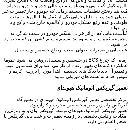
1.نشتی باد از کمک ها و بالن ها : در این وضعیت که به اصلاح پنچری
بالن و کمک گفته می شود،باد سیستم خالی شده و خودرو میخوابد.
2.به هم ریختن تنظیمات سیستم،زمانی که خودرو دچار تعمیرات غیر
اصولی شود و یا به دلیل خرابی یکی از کمک ها یا بالن ها به مدت
طولانی و عدم رفع مشکل،خودرو از کالیبره خارج شده و کج و یا
می خوابد.
3.آسیب هایی که در اثر خرابی شلگیر خودرو در سمت شاگرد به
مجموعه کمپرسور و سلونویید تقسیم و سیم کشی این قسمت وارد
می شود.
عیب یابی و تعمیرات اصولی تنظیم ارتفاع جنسیس و سنتنیال
زمانی که چراغ ECS در جنسیس و سنتنیال روشن می شود عموما
عملکرد دکمه های تغییر ارتفاع از کار می افتد،برای شناسایی عیب
و تعمیر آن باید با دیاگ های تخصصی ابتدا مورد را بررسی کرده و
سپس اقدام به تست های فیزیکی نمایید.
تعمیر گیربکس اتوماتیک هیوندای
مرکز تخصصی تعمیر گیربکس اتوماتیک هیوندای در تعمیرگاه
گیربکس وان زیر نظر متخصصین مجرب و کارآزموده
تعمیر گیربکس اتوماتیک هیوندای توسط گیربکس وان با به روزترین
امکانات و دانش تخصصی در زمینه تعمیرات و عیب یابی گیربکس با
افتخار اعلام می دارد.