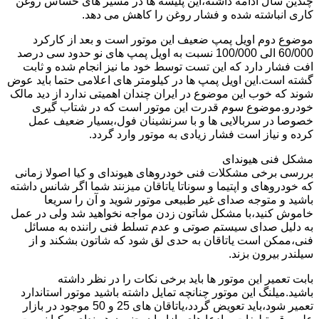
چندین سال ادامه داشته،این پلیسه ها در مسیر های حساس روغن
کاری انباشته شده و فشار روغن را کاهش می دهد.
موضوع دوم اویل پمپ ضعیف این موتور است و بعد از کارکرد
60/000 الی 100/000 نسبت به اویل پمپ های نو حدود سی درصد
افت فشار دارد که این تست توسط خود ما نیز انجام شده و ثابت
گشته است.این اویل پمپ ها در کیلومتر های اعلامی حتما باید عوض
شوند که خوب این موضوع در ایران چندان اهمیتی ندارد از دید مالک
خودرو.موضوع سوم قدرت این موتور است که در شتاب گیری
خصوصا در سربالایی ها و با سرنشینان فول،بسیار ضعیف عمل
کرده و نیاز است فشار زیادی به موتور وارد گردد.
مشکل فنی هیوندای
بررسی برخی مشکلات فنی خودروهای هیوندای و کیا اصولا زمانی
که خودروهای و اپتیما و سوناتا یاتاقان میزنند شما اگر شانس داشته
باشید و متوجه صدای غیر طبیعی موتور شوید و آن را سریعا
خاموش کنید،با مشکل شاتون زدن مواجه نخواهید شد ولی در عمل
به دلیل صدای سیستم صوتی و عدم تسلط فنی راننده به مسائل
فنی،ممکن است یاتاقان به حدی لق شود که شاتون بشکند و از
سیلندر بیرون بزند.
بابت تعمیر این موتور ها باید برخی نکات را در نظر داشته
باشید.میلنگ این موتور چنانچه تمایل داشته باشید موتور استاندارد
تعمیر شود،باید تعویض گردد،یاتاقان های 25 و 50 موجود در بازار