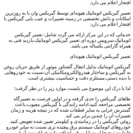
افتخار اعلام می دارد.
تعمیر گیربکس اتوماتیک هیوندای توسط گیربکس وان با به روزترین
امکانات و دانش تخصصی در زمینه تعمیرات و عیب یابی گیربکس با
افتخار اعلام می دارد.
خدماتی که در این مرکز ارائه می گردد شامل: تعمیر گیربکس
اتوماتیک،سرویس دوره ای تعمیر گیربکس اتوماتیک،بازدید فنی به
همراه گارانتی یکساله می باشد.
تعمیر گیربکس اتوماتیک هیوندای
گیربکس اتوماتیک بدلیل انتقال گشتاور موتور از طریق جریان روغن
به گیربکس و ساختار هیدروالکترومکانیکی آن،نسبت به خودروهایی
با دنده دستی،مستلزم دقت و حساسیت بیشتری است.
لذا با درک این موضوع می بایست موارد زیر را در نظر گرفت؛
طاهای گیربکس را جدی گرفته و در اولین فرصت به تعمیرگاه
تخصصی مراجعه کنید.ادامه رانندگی با گیربکس معیوب،باعث
گسترش خرابی به سایر قطعات شده که در نتیجه هزینه و زمان
تعمیرات آن را چندین برابر می کند.
روغن گیربکس را در زمانبندی و کیلومتر تعیین شده تعویض کنید.
خودروهای اتوماتیک سیستم برق پیچیده تری نسبت به سایر خودرو
ها دارند،ترجیحا از وسایل برقی اضافه مانند چراغ زنون،آمپلی