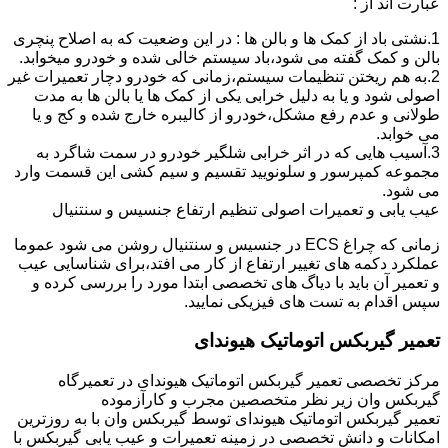
عبارت اند از :
1.نشتی باد از کمک ها و بالن ها : در این وضعیت که به اصلاح پنچری
بالن و کمک گفته می شود،باد سیستم خالی شده و خودرو میخوابد.
2.به هم ریختن تنظیمات سیستم،زمانی که خودرو دچار تعمیرات غیر
اصولی شود و یا به دلیل خرابی یکی از کمک ها یا بالن ها به مدت
طولانی و عدم رفع مشکل،خودرو از کالیبره خارج شده و کج و یا
می خوابد.
3.آسیب هایی که در اثر خرابی شلگیر خودرو در سمت شاگرد به
مجموعه کمپرسور و سلونویید تقسیم و سیم کشی این قسمت وارد
می شود.
عیب یابی و تعمیرات اصولی تنظیم ارتفاع جنسیس و سنتنیال
زمانی که چراغ ECS در جنسیس و سنتنیال روشن می شود عموما
عملکرد دکمه های تغییر ارتفاع از کار می افتد،برای شناسایی عیب
و تعمیر آن باید با دیاگ های تخصصی ابتدا مورد را بررسی کرده و
سپس اقدام به تست های فیزیکی نمایید.
تعمیر گیربکس اتوماتیک هیوندای
مرکز تخصصی تعمیر گیربکس اتوماتیک هیوندای در تعمیرگاه
گیربکس وان زیر نظر متخصصین مجرب و کارآزموده
تعمیر گیربکس اتوماتیک هیوندای توسط گیربکس وان با به روزترین
امکانات و دانش تخصصی در زمینه تعمیرات و عیب یابی گیربکس با