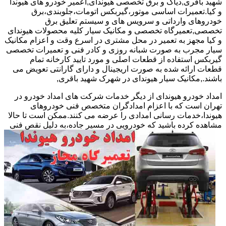
شهید باقری,دیاگ و برق تخصصی هیوندای,اعمیر خودرو های هیوندا
و کیا.تعمیرات اساسی موتور،گیربکس اتومات،جلوبندی،برق
خودروهای وارداتی و سرویس های و سیستم تعلیق برق
تخصصی,تعمیرگاه تخصصی و مکانیک سیار کلیه محصولات هیوندای
و کیا مجهز به تعمیر در محل مشتری در اسرع وقت و اعزام مکانیک
سیار مجرب به صورت شبانه روزی و کادر فنی و تعمیرات تخصصی
گیربکس استفاده از قطعات اصلی و مورد تایید کارخانه تمام
قطعات ارائه شده به صورت اریجینال و دارای گارانتی تعویض می
باشند.,مکانیک سیار هیوندای در شهرک شهید باقری,
امداد خودرو هیوندای از دیگر خدمات شرکت های امداد خودرو در
تهران است که با اعزام امدادگران متخصص فنی خودروهای
هیوندا،خدمات رسانی امدادی را عرضه می کنند.ممکن است تا حالا
مشاهده
کرده باشید که خودرویی در مسیر جاده،به دلیل نقص فنی