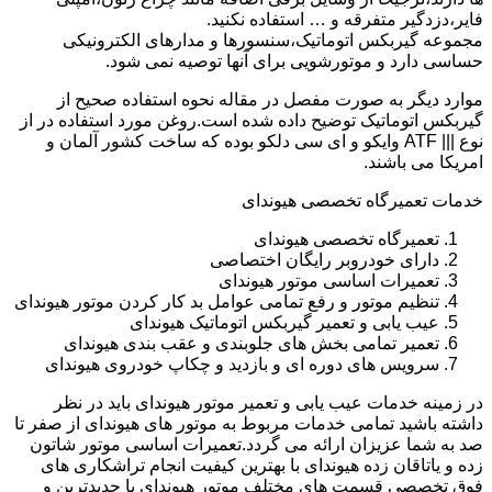
فایر،دزدگیر متفرقه و … استفاده نکنید.
مجموعه گیربکس اتوماتیک،سنسورها و مدارهای الکترونیکی
حساسی دارد و موتورشویی برای آنها توصیه نمی شود.
موارد دیگر به صورت مفصل در مقاله نحوه استفاده صحیح از
گیربکس اتوماتیک توضیح داده شده است.روغن مورد استفاده در از
نوع ||| ATF وایکو و ای سی دلکو بوده که ساخت کشور آلمان و
امریکا می باشند.
خدمات تعمیرگاه تخصصی هیوندای
تعمیرگاه تخصصی هیوندای
دارای خودروبر رایگان اختصاصی
تعمیرات اساسی موتور هیوندای
تنظیم موتور و رفع تمامی عوامل بد کار کردن موتور هیوندای
عیب یابی و تعمیر گیربکس اتوماتیک هیوندای
تعمیر تمامی بخش های جلوبندی و عقب بندی هیوندای
سرویس های دوره ای و بازدید و چکاپ خودروی هیوندای
در زمینه خدمات عیب یابی و تعمیر موتور هیوندای باید در نظر
داشته باشید تمامی خدمات مربوط به موتور های هیوندای از صفر تا
صد به شما عزیزان ارائه می گردد.تعمیرات اساسی موتور شاتون
زده و یاتاقان زده هیوندای با بهترین کیفیت انجام تراشکاری های
فوق تخصصی قسمت های مختلف موتور هیوندای با جدیدترین و