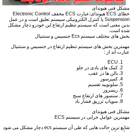
مشکل فنی هیوندای
خطای ECS هیوندای:عبارت ECS مخفف Electronic Control
Suspension یا کنترل الکترونیکی سیستم تعلیق است و در عمل
بدین معنی است که سیستم تنظیم ارتفاع این خودرو دچار مشکل
شده است.
بخش های مختلف سیستم Ecs جنسیس و سنتنیال
مهمترین بخش های سیستم تنظیم ارتفاع در جنسیس و سنتنیال
عبارت اند از :
ECU
کمک های بادی در جلو
بالن ها در عقب
کمپرسور
سلونویید تقسیم
ریسرور
سنسور های ارتفاع سنج
سوپاپ تزریق فشار باد
مشکل فنی هیوندای
مهمترین عوامل خرابی در سیستم ECS
شایع ترین حالت هایی که طی آن سیستم ecs دچار مشکل می شود