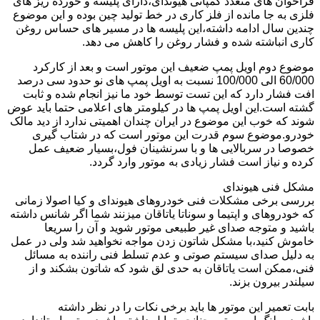
فراخوان های متعدد کمپانی هیوندای،دارای پلیسه و خورده ریز های
فلزی به جا مانده از فلز کاری در خط تولید چین بوده و این موضوع
چندین سال ادامه داشته،این پلیسه ها در مسیر های حساس روغن
کاری انباشته شده و فشار روغن را کاهش می دهد.
موضوع دوم اویل پمپ ضعیف این موتور است و بعد از کارکرد
60/000 الی 100/000 نسبت به اویل پمپ های نو حدود سی درصد
افت فشار دارد که این تست توسط خود ما نیز انجام شده و ثابت
گشته است.این اویل پمپ ها در کیلومتر های اعلامی حتما باید عوض
شوند که خوب این موضوع در ایران چندان اهمیتی ندارد از دید مالک
خودرو.موضوع سوم قدرت این موتور است که در شتاب گیری
خصوصا در سربالایی ها و با سرنشینان فول،بسیار ضعیف عمل
کرده و نیاز است فشار زیادی به موتور وارد گردد.
مشکل فنی هیوندای
بررسی برخی مشکلات فنی خودروهای هیوندای و کیا اصولا زمانی
که خودروهای و اپتیما و سوناتا یاتاقان میزنند شما اگر شانس داشته
باشید و متوجه صدای غیر طبیعی موتور شوید و آن را سریعا
خاموش کنید،با مشکل شاتون زدن مواجه نخواهید شد ولی در عمل
به دلیل صدای سیستم صوتی و عدم تسلط فنی راننده به مسائل
فنی،ممکن است یاتاقان به حدی لق شود که شاتون بشکند و از
سیلندر بیرون بزند.
بابت تعمیر این موتور ها باید برخی نکات را در نظر داشته