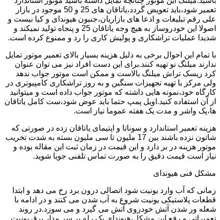
باشید.میلنگ این موتور چنانچه تمایل داشته باشید موتور استاندارد
تعمیر شود،باید تعویض گردد،یاتاقان های 25 و 50 موجود در بازار
علی رقم تبلیغات و ادعا های بازاریان،جنیون هیوندای و کیا نیست و
اصولا این خودروساز به هیچ وجه یاتاقان 25 و پنجاه تولید نمیکند و
شدیدا عملیات تراشکاری و پولیش کاری را رد و ممنوع کرده است.
با تمام این احوال برخی به دلیل هزینه بسیار بالای تعمیر موتور تمایل
ندارند میلنگ نو تهیه کنند.برای این دست افراد نیز می توان عنوان
کرد ریسک تراش میلنگ بالاست و ممکن است موتور جواب ندهد
ولی مرکز با تهیه تجهیزات سنگین و به روز تراشکاری کامپیوتری در
کارگاه خود،نمونه هایی داشته که موتور جواب داده است و میتوانید
از آن استفاده کنید.اویل پمپ حتما باید عوض شود،ست کامل یاتاقان
ها،پک واشر و مدت یک هفته عموما نیاز است.
هزینه تعمیر استاندارد و سوناتا و اپتیمای یاتاقان زده در صورتی که
شاتون نزده باشند بین 17 ملیون تا سی ملیون بسته به شدت تخریب
موتور هزینه در بر دارد و این قیمت در زمان ثبت این مقاله بوده و
نیاز است قیمت دقیق را به صورت تماس تلفنی جویا شوید.
مشکل فنی هیوندای
زمانی که آب وارد یونیت شود اتصالی درون برد رخ می دهد و ابتدا
قطعات پلاستیکی یونیت شروع به آب شدن می کنند و در ادامه با
شعله ور شدن آتش خودروی آتش می گیرد و می سوزد.در روند
تعمیراتی و رفع این مشکل،هیوندای یک رله بر سر مدار برق یونیت