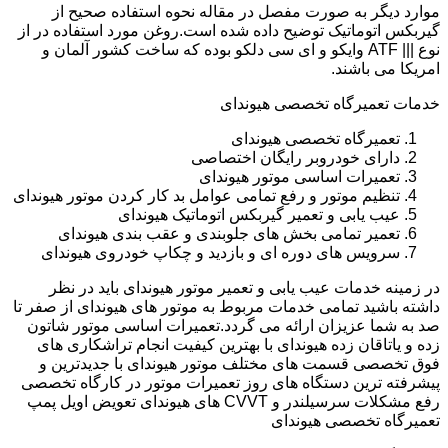
موارد دیگر به صورت مفصل در مقاله نحوه استفاده صحیح از
گیربکس اتوماتیک توضیح داده شده است.روغن مورد استفاده در از
نوع ||| ATF وایکو و ای سی دلکو بوده که ساخت کشور آلمان و
امریکا می باشند.
خدمات تعمیرگاه تخصصی هیوندای
تعمیرگاه تخصصی هیوندای
دارای خودروبر رایگان اختصاصی
تعمیرات اساسی موتور هیوندای
تنظیم موتور و رفع تمامی عوامل بد کار کردن موتور هیوندای
عیب یابی و تعمیر گیربکس اتوماتیک هیوندای
تعمیر تمامی بخش های جلوبندی و عقب بندی هیوندای
سرویس های دوره ای و بازدید و چکاپ خودروی هیوندای
در زمینه خدمات عیب یابی و تعمیر موتور هیوندای باید در نظر
داشته باشید تمامی خدمات مربوط به موتور های هیوندای از صفر تا
صد به شما عزیزان ارائه می گردد.تعمیرات اساسی موتور شاتون
زده و یاتاقان زده هیوندای با بهترین کیفیت انجام تراشکاری های
فوق تخصصی قسمت های مختلف موتور هیوندای با جدیدترین و
پیشرفته ترین دستگاه های روز تعمیرات موتور در کارگاه تخصصی
رفع مشکلات سرسیلندر و CVVT های هیوندای تعویض اویل پمپ
تعمیرگاه تخصصی هیوندای