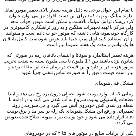
با تمام این احوال برخی به دلیل هزینه بسیار بالای تعمیر موتور تمایل
ندارند میلنگ نو تهیه کنند.برای این دست افراد نیز می توان عنوان
کرد ریسک تراش میلنگ بالاست و ممکن است موتور جواب ندهد
ولی مرکز با تهیه تجهیزات سنگین و به روز تراشکاری کامپیوتری در
کارگاه خود،نمونه هایی داشته که موتور جواب داده است و میتوانید
از آن استفاده کنید.اویل پمپ حتما باید عوض شود،ست کامل یاتاقان
ها،پک واشر و مدت یک هفته عموما نیاز است.
هزینه تعمیر استاندارد و سوناتا و اپتیمای یاتاقان زده در صورتی که
شاتون نزده باشند بین 17 ملیون تا سی ملیون بسته به شدت تخریب
موتور هزینه در بر دارد و این قیمت در زمان ثبت این مقاله بوده و
نیاز است قیمت دقیق را به صورت تماس تلفنی جویا شوید.
مشکل فنی هیوندای
زمانی که آب وارد یونیت شود اتصالی درون برد رخ می دهد و ابتدا
قطعات پلاستیکی یونیت شروع به آب شدن می کنند و در ادامه با
شعله ور شدن آتش خودروی آتش می گیرد و می سوزد.در روند
تعمیراتی و رفع این مشکل،هیوندای یک رله بر سر مدار برق یونیت
abs قرار داده می شود و خود یونیت نیز با نمونه اصلاح شده تعویض
می گردد.
یکی از ایرادات شایع در موتور های تتا ۲ که در خودروهای