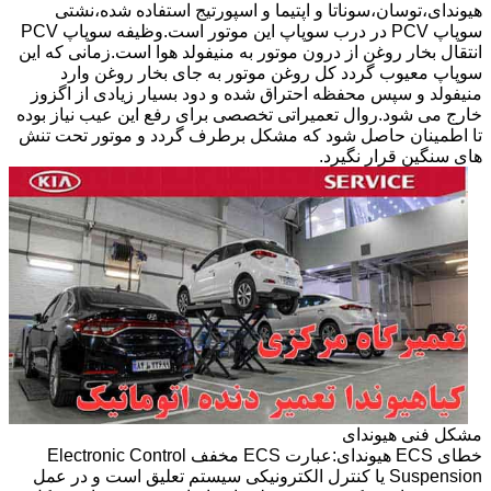
هیوندای،توسان،سوناتا و اپتیما و اسپورتیج استفاده شده،نشتی
سوپاپ PCV در درب سوپاپ این موتور است.وظیفه سوپاپ PCV
انتقال بخار روغن از درون موتور به منیفولد هوا است.زمانی که این
سوپاپ معیوب گردد کل روغن موتور به جای بخار روغن وارد
منیفولد و سپس محفظه احتراق شده و دود بسیار زیادی از اگزوز
خارج می شود.روال تعمیراتی تخصصی برای رفع این عیب نیاز بوده
تا اطمینان حاصل شود که مشکل برطرف گردد و موتور تحت تنش
های سنگین قرار نگیرد.
مشکل فنی هیوندای
خطای ECS هیوندای:عبارت ECS مخفف Electronic Control
Suspension یا کنترل الکترونیکی سیستم تعلیق است و در عمل