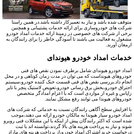
متوقف شده باشد و نیاز به تعمیرکار داشته باشد.در همین راستا
شرکت های خودروسازی برای ارائه خدمات پشتیبانی و همچنین
برخی از شرکت های خصوصی در زمینۀ ارائه خدمات امداد خودرو
مشغول به فعالیت می باشند تا آسودگی خاطر را برای رانندگان به
ارمغان آورند.
خدمات امداد خودرو هیوندای
امداد خودرو هیوندای شامل برطرف نمودن نقص های فنی
خودروهای هیونداست که می توان در مدت زمان کوتاهی و در محل
انجام داد.بررسی نقص های فنی قسمت خنک کننده خودرو،سیستم
احتراق خودرو،بخش برق رسانی خودرو،تعویض لاستیک پنچر با تایر
زاپاس و غیره از مواردی است که با اعزام امدادگر متخصص
خودروهای هیوندا می توانند رفع مشکل نمایند.
با افزایش سطح آگاهی رانندگان نسبت به خدماتی که شرکت های
امداد خودرو سیار هیوندا به مالکان خودرو ارائه می دهند،موجب
شده است که اکثر رانندگان پیش از اینکه با این مشکلات فنی روبرو
شوند و نیاز به پرداخت هزینه های بالا گردند،توانسته اند با ثبت
درخواست خرید اشتراک امداد خودرو،از پرداخت هزینه های مازاد