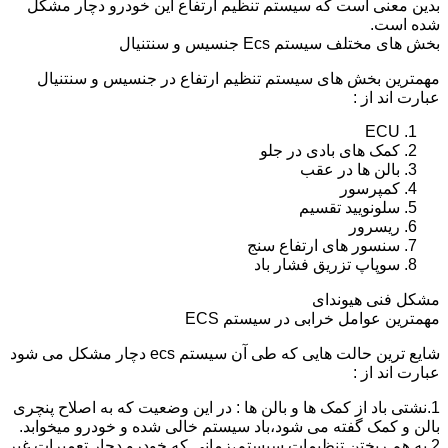
بدین معنی است که سیستم تنظیم ارتفاع این خودرو دچار مشکل
شده است.
بخش های مختلف سیستم Ecs جنسیس و سنتنیال
مهمترین بخش های سیستم تنظیم ارتفاع در جنسیس و سنتنیال
عبارت اند از :
ECU
کمک های بادی در جلو
بالن ها در عقب
کمپرسور
سلونویید تقسیم
ریسرور
سنسور های ارتفاع سنج
سوپاپ تزریق فشار باد
مشکل فنی هیوندای
مهمترین عوامل خرابی در سیستم ECS
شایع ترین حالت هایی که طی آن سیستم ecs دچار مشکل می شود
عبارت اند از :
1.نشتی باد از کمک ها و بالن ها : در این وضعیت که به اصلاح پنچری
بالن و کمک گفته می شود،باد سیستم خالی شده و خودرو میخوابد.
2.به هم ریختن تنظیمات سیستم،زمانی که خودرو دچار تعمیرات غیر