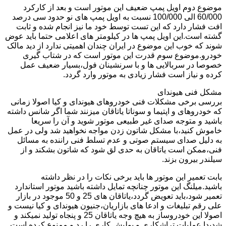
موضوع دوم اویل پمپ ضعیف این موتور است و بعد از کارکرد
60/000 الی 100/000 نسبت به اویل پمپ های نو حدود سی درصد
افت فشار دارد که این تست توسط خود ما نیز انجام شده و ثابت
گشته است.این اویل پمپ ها در کیلومتر های اعلامی حتما باید عوض
شوند که خوب این موضوع در ایران چندان اهمیتی ندارد از دید مالک
خودرو.موضوع سوم قدرت این موتور است که در شتاب گیری
خصوصا در سربالایی ها و با سرنشینان فول،بسیار ضعیف عمل
کرده و نیاز است فشار زیادی به موتور وارد گردد.
مشکل فنی هیوندای
بررسی برخی مشکلات فنی خودروهای هیوندای و کیا اصولا زمانی
که خودروهای و اپتیما و سوناتا یاتاقان میزنند شما اگر شانس داشته
باشید و متوجه صدای غیر طبیعی موتور شوید و آن را سریعا
خاموش کنید،با مشکل شاتون زدن مواجه نخواهید شد ولی در عمل
به دلیل صدای سیستم صوتی و عدم تسلط فنی راننده به مسائل
فنی،ممکن است یاتاقان به حدی لق شود که شاتون بشکند و از
سیلندر بیرون بزند.
بابت تعمیر این موتور ها باید برخی نکات را در نظر داشته
باشید.میلنگ این موتور چنانچه تمایل داشته باشید موتور استاندارد
تعمیر شود،باید تعویض گردد،یاتاقان های 25 و 50 موجود در بازار
علی رقم تبلیغات و ادعا های بازاریان،جنیون هیوندای و کیا نیست و
اصولا این خودروساز به هیچ وجه یاتاقان 25 و پنجاه تولید نمیکند و
شدیدا عملیات تراشکاری و پولیش کاری را رد و ممنوع کرده است.