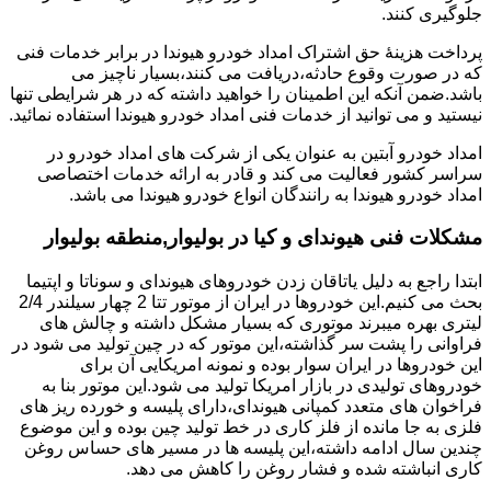
جلوگیری کنند.
پرداخت هزینۀ حق اشتراک امداد خودرو هیوندا در برابر خدمات فنی
که در صورت وقوع حادثه،دریافت می کنند،بسیار ناچیز می
باشد.ضمن آنکه این اطمینان را خواهید داشته که در هر شرایطی تنها
نیستید و می توانید از خدمات فنی امداد خودرو هیوندا استفاده نمائید.
امداد خودرو آبتین به عنوان یکی از شرکت های امداد خودرو در
سراسر کشور فعالیت می کند و قادر به ارائه خدمات اختصاصی
امداد خودرو هیوندا به رانندگان انواع خودرو هیوندا می باشد.
مشکلات فنی هیوندای و کیا در بولیوار,منطقه بولیوار
ابتدا راجع به دلیل یاتاقان زدن خودروهای هیوندای و سوناتا و اپتیما
بحث می کنیم.این خودروها در ایران از موتور تتا 2 چهار سیلندر 2/4
لیتری بهره میبرند موتوری که بسیار مشکل داشته و چالش های
فراوانی را پشت سر گذاشته،این موتور که در چین تولید می شود در
این خودروها در ایران سوار بوده و نمونه امریکایی آن برای
خودروهای تولیدی در بازار امریکا تولید می شود.این موتور بنا به
فراخوان های متعدد کمپانی هیوندای،دارای پلیسه و خورده ریز های
فلزی به جا مانده از فلز کاری در خط تولید چین بوده و این موضوع
چندین سال ادامه داشته،این پلیسه ها در مسیر های حساس روغن
کاری انباشته شده و فشار روغن را کاهش می دهد.