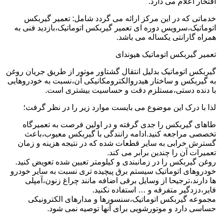
افتخار اعلام می دارد.
خدماتی که در این مرکز ارائه می گردد شامل: تعمیر گیربکس
اتوماتیک،سرویس دوره ای تعمیر گیربکس اتوماتیک،بازدید فنی به
همراه گارانتی یکساله می باشد.
تعمیر گیربکس اتوماتیک هیوندای
گیربکس اتوماتیک بدلیل انتقال گشتاور موتور از طریق جریان روغن
به گیربکس و ساختار هیدروالکترومکانیکی آن،نسبت به خودروهایی
با دنده دستی،مستلزم دقت و حساسیت بیشتری است.
لذا با درک این موضوع می بایست موارد زیر را در نظر گرفت؛
طاهای گیربکس را جدی گرفته و در اولین فرصت به تعمیرگاه
تخصصی مراجعه کنید.ادامه رانندگی با گیربکس معیوب،باعث
گسترش خرابی به سایر قطعات شده که در نتیجه هزینه و زمان
تعمیرات آن را چندین برابر می کند.
روغن گیربکس را در زمانبندی و کیلومتر تعیین شده تعویض کنید.
خودروهای اتوماتیک سیستم برق پیچیده تری نسبت به سایر خودرو
ها دارند،ترجیحا از وسایل برقی اضافه مانند چراغ زنون،آمپلی
فایر،دزدگیر متفرقه و … استفاده نکنید.
مجموعه گیربکس اتوماتیک،سنسورها و مدارهای الکترونیکی
حساسی دارد و موتورشویی برای آنها توصیه نمی شود.