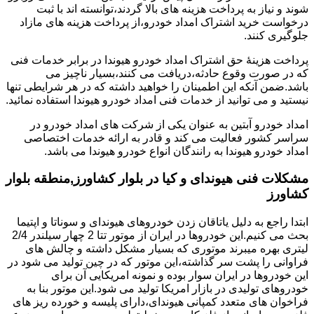
شوند و نیاز به پرداخت هزینه های بالا گردند،توانسته اند با ثبت
درخواست خرید اشتراک امداد خودرو،از پرداخت هزینه های مازاد
جلوگیری کنند.
پرداخت هزینۀ حق اشتراک امداد خودرو هیوندا در برابر خدمات فنی
که در صورت وقوع حادثه،دریافت می کنند،بسیار ناچیز می
باشد.ضمن آنکه این اطمینان را خواهید داشته که در هر شرایطی تنها
نیستید و می توانید از خدمات فنی امداد خودرو هیوندا استفاده نمائید.
امداد خودرو آبتین به عنوان یکی از شرکت های امداد خودرو در
سراسر کشور فعالیت می کند و قادر به ارائه خدمات اختصاصی
امداد خودرو هیوندا به رانندگان انواع خودرو هیوندا می باشد.
مشکلات فنی هیوندای و کیا در بلوار کشاورز,منطقه بلوار
کشاورز
ابتدا راجع به دلیل یاتاقان زدن خودروهای هیوندای و سوناتا و اپتیما
بحث می کنیم.این خودروها در ایران از موتور تتا 2 چهار سیلندر 2/4
لیتری بهره میبرند موتوری که بسیار مشکل داشته و چالش های
فراوانی را پشت سر گذاشته،این موتور که در چین تولید می شود در
این خودروها در ایران سوار بوده و نمونه امریکایی آن برای
خودروهای تولیدی در بازار امریکا تولید می شود.این موتور بنا به
فراخوان های متعدد کمپانی هیوندای،دارای پلیسه و خورده ریز های