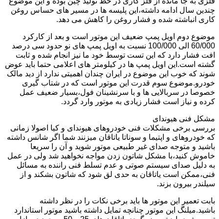
فلزی به جا مانده از فلز کاری در خط تولید چین بوده و این موضوع
چندین سال ادامه داشته،این پلیسه ها در مسیر های حساس روغن
کاری انباشته شده و فشار روغن را کاهش می دهد.
موضوع دوم اویل پمپ ضعیف این موتور است و بعد از کارکرد
60/000 الی 100/000 نسبت به اویل پمپ های نو حدود سی درصد
افت فشار دارد که این تست توسط خود ما نیز انجام شده و ثابت
گشته است.این اویل پمپ ها در کیلومتر های اعلامی حتما باید عوض
شوند که خوب این موضوع در ایران چندان اهمیتی ندارد از دید مالک
خودرو.موضوع سوم قدرت این موتور است که در شتاب گیری
خصوصا در سربالایی ها و با سرنشینان فول،بسیار ضعیف عمل
کرده و نیاز است فشار زیادی به موتور وارد گردد.
مشکل فنی هیوندای
بررسی برخی مشکلات فنی خودروهای هیوندای و کیا اصولا زمانی
که خودروهای و اپتیما و سوناتا یاتاقان میزنند شما اگر شانس داشته
باشید و متوجه صدای غیر طبیعی موتور شوید و آن را سریعا
خاموش کنید،با مشکل شاتون زدن مواجه نخواهید شد ولی در عمل
به دلیل صدای سیستم صوتی و عدم تسلط فنی راننده به مسائل
فنی،ممکن است یاتاقان به حدی لق شود که شاتون بشکند و از
سیلندر بیرون بزند.
بابت تعمیر این موتور ها باید برخی نکات را در نظر داشته
باشید.میلنگ این موتور چنانچه تمایل داشته باشید موتور استاندارد