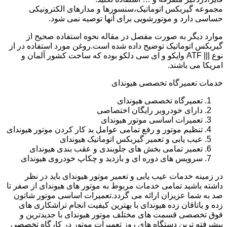
مجموعه گیربکس اتوماتیک،سنسورها و مدارهای الکترونیکی
حساسی دارد و موتورشویی برای آنها توصیه نمی شود.
موارد دیگر به صورت مفصل در مقاله نحوه استفاده صحیح از
گیربکس اتوماتیک توضیح داده شده است.روغن مورد استفاده در از
نوع ||| ATF وایکو و ای سی دلکو بوده که ساخت کشور آلمان و
امریکا می باشند.
خدمات تعمیرگاه تخصصی هیوندای
تعمیرگاه تخصصی هیوندای
دارای خودروبر رایگان اختصاصی
تعمیرات اساسی موتور هیوندای
تنظیم موتور و رفع تمامی عوامل بد کار کردن موتور هیوندای
عیب یابی و تعمیر گیربکس اتوماتیک هیوندای
تعمیر تمامی بخش های جلوبندی و عقب بندی هیوندای
سرویس های دوره ای و بازدید و چکاپ خودروی هیوندای
در زمینه خدمات عیب یابی و تعمیر موتور هیوندای باید در نظر
داشته باشید تمامی خدمات مربوط به موتور های هیوندای از صفر تا
صد به شما عزیزان ارائه می گردد.تعمیرات اساسی موتور شاتون
زده و یاتاقان زده هیوندای با بهترین کیفیت انجام تراشکاری های
فوق تخصصی قسمت های مختلف موتور هیوندای با جدیدترین و
پیشرفته ترین دستگاه های روز تعمیرات موتور در کارگاه تخصصی