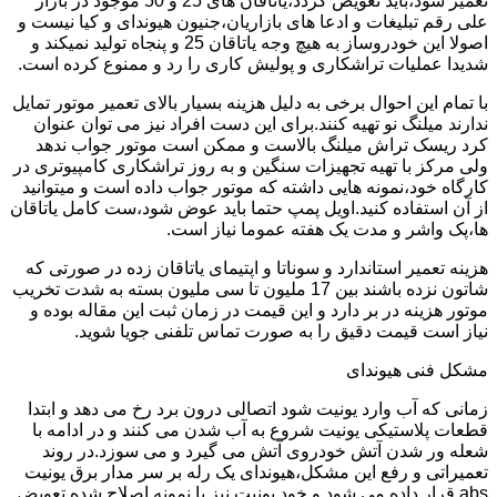
تعمیر شود،باید تعویض گردد،یاتاقان های 25 و 50 موجود در بازار
علی رقم تبلیغات و ادعا های بازاریان،جنیون هیوندای و کیا نیست و
اصولا این خودروساز به هیچ وجه یاتاقان 25 و پنجاه تولید نمیکند و
شدیدا عملیات تراشکاری و پولیش کاری را رد و ممنوع کرده است.
با تمام این احوال برخی به دلیل هزینه بسیار بالای تعمیر موتور تمایل
ندارند میلنگ نو تهیه کنند.برای این دست افراد نیز می توان عنوان
کرد ریسک تراش میلنگ بالاست و ممکن است موتور جواب ندهد
ولی مرکز با تهیه تجهیزات سنگین و به روز تراشکاری کامپیوتری در
کارگاه خود،نمونه هایی داشته که موتور جواب داده است و میتوانید
از آن استفاده کنید.اویل پمپ حتما باید عوض شود،ست کامل یاتاقان
ها،پک واشر و مدت یک هفته عموما نیاز است.
هزینه تعمیر استاندارد و سوناتا و اپتیمای یاتاقان زده در صورتی که
شاتون نزده باشند بین 17 ملیون تا سی ملیون بسته به شدت تخریب
موتور هزینه در بر دارد و این قیمت در زمان ثبت این مقاله بوده و
نیاز است قیمت دقیق را به صورت تماس تلفنی جویا شوید.
مشکل فنی هیوندای
زمانی که آب وارد یونیت شود اتصالی درون برد رخ می دهد و ابتدا
قطعات پلاستیکی یونیت شروع به آب شدن می کنند و در ادامه با
شعله ور شدن آتش خودروی آتش می گیرد و می سوزد.در روند
تعمیراتی و رفع این مشکل،هیوندای یک رله بر سر مدار برق یونیت
abs قرار داده می شود و خود یونیت نیز با نمونه اصلاح شده تعویض