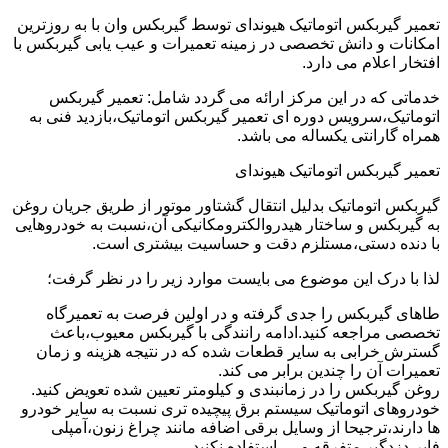
تعمیر گیربکس اتوماتیک هیوندای توسط گیربکس وان با به روزترین
امکانات و دانش تخصصی در زمینه تعمیرات و عیب یابی گیربکس با
افتخار اعلام می دارد.
خدماتی که در این مرکز ارائه می گردد شامل: تعمیر گیربکس
اتوماتیک،سرویس دوره ای تعمیر گیربکس اتوماتیک،بازدید فنی به
همراه گارانتی یکساله می باشد.
تعمیر گیربکس اتوماتیک هیوندای
گیربکس اتوماتیک بدلیل انتقال گشتاور موتور از طریق جریان روغن
به گیربکس و ساختار هیدروالکترومکانیکی آن،نسبت به خودروهایی
با دنده دستی،مستلزم دقت و حساسیت بیشتری است.
لذا با درک این موضوع می بایست موارد زیر را در نظر گرفت؛
طاهای گیربکس را جدی گرفته و در اولین فرصت به تعمیرگاه
تخصصی مراجعه کنید.ادامه رانندگی با گیربکس معیوب،باعث
گسترش خرابی به سایر قطعات شده که در نتیجه هزینه و زمان
تعمیرات آن را چندین برابر می کند.
روغن گیربکس را در زمانبندی و کیلومتر تعیین شده تعویض کنید.
خودروهای اتوماتیک سیستم برق پیچیده تری نسبت به سایر خودرو
ها دارند،ترجیحا از وسایل برقی اضافه مانند چراغ زنون،آمپلی
فایر،دزدگیر متفرقه و … استفاده نکنید.