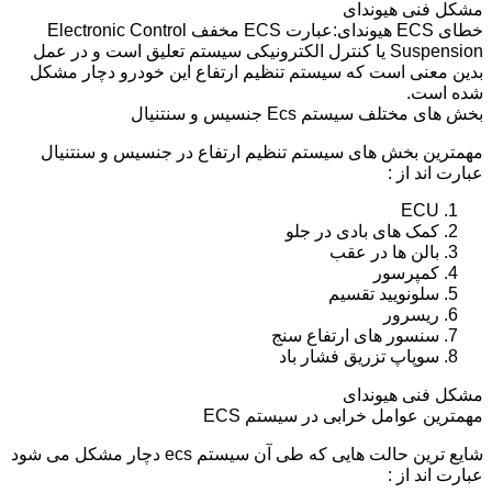
مشکل فنی هیوندای
خطای ECS هیوندای:عبارت ECS مخفف Electronic Control
Suspension یا کنترل الکترونیکی سیستم تعلیق است و در عمل
بدین معنی است که سیستم تنظیم ارتفاع این خودرو دچار مشکل
شده است.
بخش های مختلف سیستم Ecs جنسیس و سنتنیال
مهمترین بخش های سیستم تنظیم ارتفاع در جنسیس و سنتنیال
عبارت اند از :
ECU
کمک های بادی در جلو
بالن ها در عقب
کمپرسور
سلونویید تقسیم
ریسرور
سنسور های ارتفاع سنج
سوپاپ تزریق فشار باد
مشکل فنی هیوندای
مهمترین عوامل خرابی در سیستم ECS
شایع ترین حالت هایی که طی آن سیستم ecs دچار مشکل می شود
عبارت اند از :