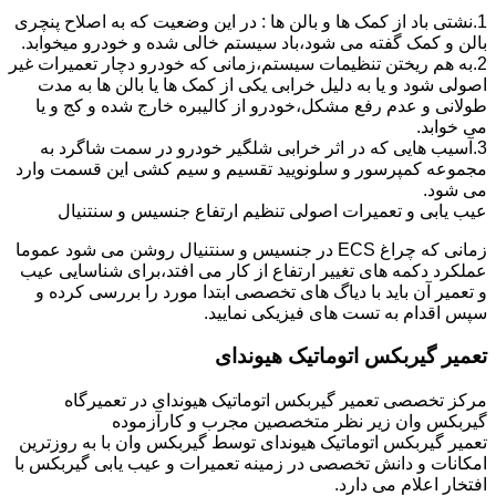
1.نشتی باد از کمک ها و بالن ها : در این وضعیت که به اصلاح پنچری
بالن و کمک گفته می شود،باد سیستم خالی شده و خودرو میخوابد.
2.به هم ریختن تنظیمات سیستم،زمانی که خودرو دچار تعمیرات غیر
اصولی شود و یا به دلیل خرابی یکی از کمک ها یا بالن ها به مدت
طولانی و عدم رفع مشکل،خودرو از کالیبره خارج شده و کج و یا
می خوابد.
3.آسیب هایی که در اثر خرابی شلگیر خودرو در سمت شاگرد به
مجموعه کمپرسور و سلونویید تقسیم و سیم کشی این قسمت وارد
می شود.
عیب یابی و تعمیرات اصولی تنظیم ارتفاع جنسیس و سنتنیال
زمانی که چراغ ECS در جنسیس و سنتنیال روشن می شود عموما
عملکرد دکمه های تغییر ارتفاع از کار می افتد،برای شناسایی عیب
و تعمیر آن باید با دیاگ های تخصصی ابتدا مورد را بررسی کرده و
سپس اقدام به تست های فیزیکی نمایید.
تعمیر گیربکس اتوماتیک هیوندای
مرکز تخصصی تعمیر گیربکس اتوماتیک هیوندای در تعمیرگاه
گیربکس وان زیر نظر متخصصین مجرب و کارآزموده
تعمیر گیربکس اتوماتیک هیوندای توسط گیربکس وان با به روزترین
امکانات و دانش تخصصی در زمینه تعمیرات و عیب یابی گیربکس با
افتخار اعلام می دارد.