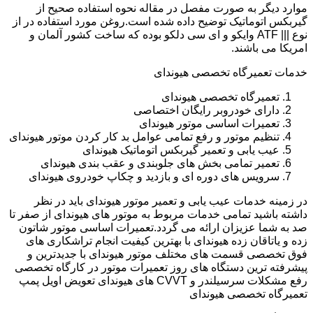
موارد دیگر به صورت مفصل در مقاله نحوه استفاده صحیح از
گیربکس اتوماتیک توضیح داده شده است.روغن مورد استفاده در از
نوع ||| ATF وایکو و ای سی دلکو بوده که ساخت کشور آلمان و
امریکا می باشند.
خدمات تعمیرگاه تخصصی هیوندای
تعمیرگاه تخصصی هیوندای
دارای خودروبر رایگان اختصاصی
تعمیرات اساسی موتور هیوندای
تنظیم موتور و رفع تمامی عوامل بد کار کردن موتور هیوندای
عیب یابی و تعمیر گیربکس اتوماتیک هیوندای
تعمیر تمامی بخش های جلوبندی و عقب بندی هیوندای
سرویس های دوره ای و بازدید و چکاپ خودروی هیوندای
در زمینه خدمات عیب یابی و تعمیر موتور هیوندای باید در نظر
داشته باشید تمامی خدمات مربوط به موتور های هیوندای از صفر تا
صد به شما عزیزان ارائه می گردد.تعمیرات اساسی موتور شاتون
زده و یاتاقان زده هیوندای با بهترین کیفیت انجام تراشکاری های
فوق تخصصی قسمت های مختلف موتور هیوندای با جدیدترین و
پیشرفته ترین دستگاه های روز تعمیرات موتور در کارگاه تخصصی
رفع مشکلات سرسیلندر و CVVT های هیوندای تعویض اویل پمپ
تعمیرگاه تخصصی هیوندای