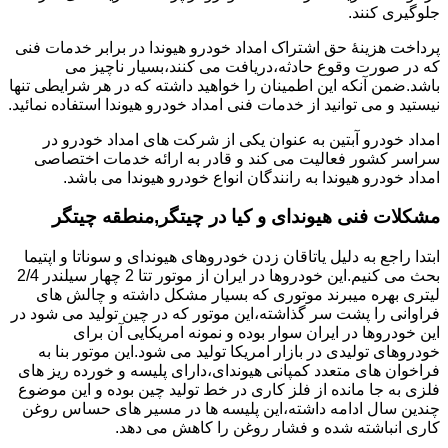
جلوگیری کنند.
پرداخت هزینۀ حق اشتراک امداد خودرو هیوندا در برابر خدمات فنی
که در صورت وقوع حادثه،دریافت می کنند،بسیار ناچیز می
باشد.ضمن آنکه این اطمینان را خواهید داشته که در هر شرایطی تنها
نیستید و می توانید از خدمات فنی امداد خودرو هیوندا استفاده نمائید.
امداد خودرو آبتین به عنوان یکی از شرکت های امداد خودرو در
سراسر کشور فعالیت می کند و قادر به ارائه خدمات اختصاصی
امداد خودرو هیوندا به رانندگان انواع خودرو هیوندا می باشد.
مشکلات فنی هیوندای و کیا در چیتگر,منطقه چیتگر
ابتدا راجع به دلیل یاتاقان زدن خودروهای هیوندای و سوناتا و اپتیما
بحث می کنیم.این خودروها در ایران از موتور تتا 2 چهار سیلندر 2/4
لیتری بهره میبرند موتوری که بسیار مشکل داشته و چالش های
فراوانی را پشت سر گذاشته،این موتور که در چین تولید می شود در
این خودروها در ایران سوار بوده و نمونه امریکایی آن برای
خودروهای تولیدی در بازار امریکا تولید می شود.این موتور بنا به
فراخوان های متعدد کمپانی هیوندای،دارای پلیسه و خورده ریز های
فلزی به جا مانده از فلز کاری در خط تولید چین بوده و این موضوع
چندین سال ادامه داشته،این پلیسه ها در مسیر های حساس روغن
کاری انباشته شده و فشار روغن را کاهش می دهد.