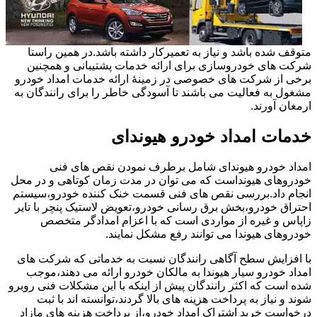
متوقف شده باشد و نیاز به تعمیرکار داشته باشد.در همین راستا
شرکت های خودروسازی برای ارائه خدمات پشتیبانی و همچنین
برخی از شرکت های خصوصی در زمینۀ ارائه خدمات امداد خودرو
مشغول به فعالیت می باشند تا آسودگی خاطر را برای رانندگان به
ارمغان آورند.
خدمات امداد خودرو هیوندای
امداد خودرو هیوندای شامل برطرف نمودن نقص های فنی
خودروهای هیونداست که می توان در مدت زمان کوتاهی و در محل
انجام داد.بررسی نقص های فنی قسمت خنک کننده خودرو،سیستم
احتراق خودرو،بخش برق رسانی خودرو،تعویض لاستیک پنچر با تایر
زاپاس و غیره از مواردی است که با اعزام امدادگر متخصص
خودروهای هیوندا می توانند رفع مشکل نمایند.
با افزایش سطح آگاهی رانندگان نسبت به خدماتی که شرکت های
امداد خودرو سیار هیوندا به مالکان خودرو ارائه می دهند،موجب
شده است که اکثر رانندگان پیش از اینکه با این مشکلات فنی روبرو
شوند و نیاز به پرداخت هزینه های بالا گردند،توانسته اند با ثبت
درخواست خرید اشتراک امداد خودرو،از پرداخت هزینه های مازاد