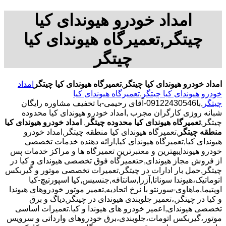
امداد خودرو هیوندای کیا
چیتگر,تعمیرگاه هیوندای کیا
چیتگر
امداد خودرو هیوندای کیا چیتگر
,
تعمیرگاه هیوندای کیا چیتگر
امداد
خودرو هیوندای کیا چیتگر
,
تعمیرگاه هیوندای کیا
چیتگر
,با
09122430546-آقای رحیمی-با تخفیف مشاوره رایگان
شبانه روزی کارگران مجرب
,امداد خودرو هیوندای کیا محدوده
چیتگر,
تعمیرگاه هیوندای کیا محدوده چیتگر
,
امداد خودرو هیوندای کیا
منطقه چیتگر
,تعمیرگاه هیوندای کیا منطقه چیتگر,امداد خودرو
هیوندای کیا,تعمیرگاه هیوندای کیا,ارائه دهنده خدمات تخصصی
خودرو هیوندایبهترین و معتبرترین تعمیرگاه ها و مراکز خدمات پس
از فروش مجاز هیوندای,حتعمیرگاه فوق تخصصی هیوندای و کیا در
چیتگر,حمل بار ادارات در چیتگر,تعمیرات تخصصی موتور و گیربکس
اتوماتیک،هیوندا سوناتا,آزرا,سانتافه,جنسیس,کیا اسپورتیچ-کیا
اوپتیما‌,ماهاوی-سورنتو با نرخ اتحادیه,تعمیر موتور خودروهای هیوندا
و کیا در چیتگر,،تعمیر جلوبندی هیوندای در چیتگر,دیاگ و برق
تخصصی هیوندای,اعمیر خودرو های هیوندا و کیا.تعمیرات اساسی
موتور،گیربکس اتومات،جلوبندی،برق خودروهای وارداتی و سرویس