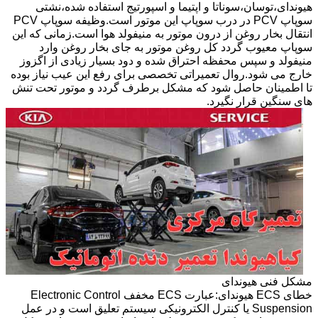
هیوندای،توسان،سوناتا و اپتیما و اسپورتیج استفاده شده،نشتی
سوپاپ PCV در درب سوپاپ این موتور است.وظیفه سوپاپ PCV
انتقال بخار روغن از درون موتور به منیفولد هوا است.زمانی که این
سوپاپ معیوب گردد کل روغن موتور به جای بخار روغن وارد
منیفولد و سپس محفظه احتراق شده و دود بسیار زیادی از اگزوز
خارج می شود.روال تعمیراتی تخصصی برای رفع این عیب نیاز بوده
تا اطمینان حاصل شود که مشکل برطرف گردد و موتور تحت تنش
های سنگین قرار نگیرد.
مشکل فنی هیوندای
خطای ECS هیوندای:عبارت ECS مخفف Electronic Control
Suspension یا کنترل الکترونیکی سیستم تعلیق است و در عمل