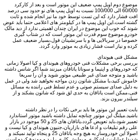
موضوع دوم اویل پمپ ضعیف این موتور است و بعد از کارکرد
60/000 الی 100/000 نسبت به اویل پمپ های نو حدود سی درصد
افت فشار دارد که این تست توسط خود ما نیز انجام شده و ثابت
گشته است.این اویل پمپ ها در کیلومتر های اعلامی حتما باید عوض
شوند که خوب این موضوع در ایران چندان اهمیتی ندارد از دید مالک
خودرو.موضوع سوم قدرت این موتور است که در شتاب گیری
خصوصا در سربالایی ها و با سرنشینان فول،بسیار ضعیف عمل
کرده و نیاز است فشار زیادی به موتور وارد گردد.
مشکل فنی هیوندای
بررسی برخی مشکلات فنی خودروهای هیوندای و کیا اصولا زمانی
که خودروهای و اپتیما و سوناتا یاتاقان میزنند شما اگر شانس داشته
باشید و متوجه صدای غیر طبیعی موتور شوید و آن را سریعا
خاموش کنید،با مشکل شاتون زدن مواجه نخواهید شد ولی در عمل
به دلیل صدای سیستم صوتی و عدم تسلط فنی راننده به مسائل
فنی،ممکن است یاتاقان به حدی لق شود که شاتون بشکند و از
سیلندر بیرون بزند.
بابت تعمیر این موتور ها باید برخی نکات را در نظر داشته
باشید.میلنگ این موتور چنانچه تمایل داشته باشید موتور استاندارد
تعمیر شود،باید تعویض گردد،یاتاقان های 25 و 50 موجود در بازار
علی رقم تبلیغات و ادعا های بازاریان،جنیون هیوندای و کیا نیست و
اصولا این خودروساز به هیچ وجه یاتاقان 25 و پنجاه تولید نمیکند و
شدیدا عملیات تراشکاری و پولیش کاری را رد و ممنوع کرده است.