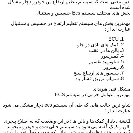
بدین معنی است که سیستم تنظیم ارتفاع این خودرو دچار مشکل
شده است.
بخش های مختلف سیستم Ecs جنسیس و سنتنیال
مهمترین بخش های سیستم تنظیم ارتفاع در جنسیس و سنتنیال
عبارت اند از :
ECU
کمک های بادی در جلو
بالن ها در عقب
کمپرسور
سلونویید تقسیم
ریسرور
سنسور های ارتفاع سنج
سوپاپ تزریق فشار باد
مشکل فنی هیوندای
مهمترین عوامل خرابی در سیستم ECS
شایع ترین حالت هایی که طی آن سیستم ecs دچار مشکل می شود
عبارت اند از :
1.نشتی باد از کمک ها و بالن ها : در این وضعیت که به اصلاح پنچری
بالن و کمک گفته می شود،باد سیستم خالی شده و خودرو میخوابد.
2.به هم ریختن تنظیمات سیستم،زمانی که خودرو دچار تعمیرات غیر