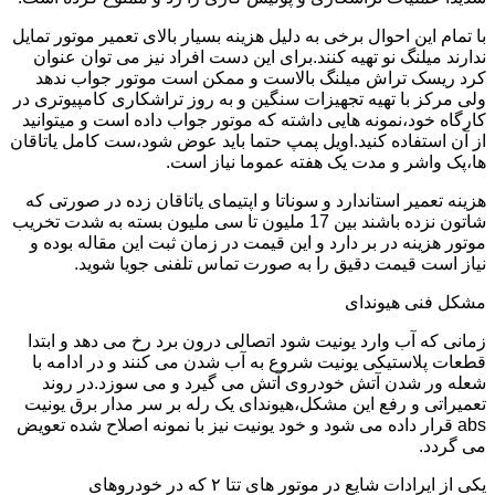
با تمام این احوال برخی به دلیل هزینه بسیار بالای تعمیر موتور تمایل
ندارند میلنگ نو تهیه کنند.برای این دست افراد نیز می توان عنوان
کرد ریسک تراش میلنگ بالاست و ممکن است موتور جواب ندهد
ولی مرکز با تهیه تجهیزات سنگین و به روز تراشکاری کامپیوتری در
کارگاه خود،نمونه هایی داشته که موتور جواب داده است و میتوانید
از آن استفاده کنید.اویل پمپ حتما باید عوض شود،ست کامل یاتاقان
ها،پک واشر و مدت یک هفته عموما نیاز است.
هزینه تعمیر استاندارد و سوناتا و اپتیمای یاتاقان زده در صورتی که
شاتون نزده باشند بین 17 ملیون تا سی ملیون بسته به شدت تخریب
موتور هزینه در بر دارد و این قیمت در زمان ثبت این مقاله بوده و
نیاز است قیمت دقیق را به صورت تماس تلفنی جویا شوید.
مشکل فنی هیوندای
زمانی که آب وارد یونیت شود اتصالی درون برد رخ می دهد و ابتدا
قطعات پلاستیکی یونیت شروع به آب شدن می کنند و در ادامه با
شعله ور شدن آتش خودروی آتش می گیرد و می سوزد.در روند
تعمیراتی و رفع این مشکل،هیوندای یک رله بر سر مدار برق یونیت
abs قرار داده می شود و خود یونیت نیز با نمونه اصلاح شده تعویض
می گردد.
یکی از ایرادات شایع در موتور های تتا ۲ که در خودروهای