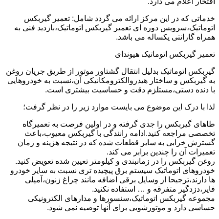
افتخار اعلام می دارد.
خدماتی که در این مرکز ارائه می گردد شامل: تعمیر گیربکس
اتوماتیک،سرویس دوره ای تعمیر گیربکس اتوماتیک،بازدید فنی به
همراه گارانتی یکساله می باشد.
تعمیر گیربکس اتوماتیک هیوندای
گیربکس اتوماتیک بدلیل انتقال گشتاور موتور از طریق جریان روغن
به گیربکس و ساختار هیدروالکترومکانیکی آن،نسبت به خودروهایی
با دنده دستی،مستلزم دقت و حساسیت بیشتری است.
لذا با درک این موضوع می بایست موارد زیر را در نظر گرفت؛
طاهای گیربکس را جدی گرفته و در اولین فرصت به تعمیرگاه
تخصصی مراجعه کنید.ادامه رانندگی با گیربکس معیوب،باعث
گسترش خرابی به سایر قطعات شده که در نتیجه هزینه و زمان
تعمیرات آن را چندین برابر می کند.
روغن گیربکس را در زمانبندی و کیلومتر تعیین شده تعویض کنید.
خودروهای اتوماتیک سیستم برق پیچیده تری نسبت به سایر خودرو
ها دارند،ترجیحا از وسایل برقی اضافه مانند چراغ زنون،آمپلی
فایر،دزدگیر متفرقه و … استفاده نکنید.
مجموعه گیربکس اتوماتیک،سنسورها و مدارهای الکترونیکی
حساسی دارد و موتورشویی برای آنها توصیه نمی شود.