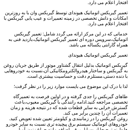
افتخار اعلام می دارد.
تعمیر گیربکس اتوماتیک هیوندای توسط گیربکس وان با به روزترین
امکانات و دانش تخصصی در زمینه تعمیرات و عیب یابی گیربکس با
افتخار اعلام می دارد.
خدماتی که در این مرکز ارائه می گردد شامل: تعمیر گیربکس
اتوماتیک،سرویس دوره ای تعمیر گیربکس اتوماتیک،بازدید فنی به
همراه گارانتی یکساله می باشد.
تعمیر گیربکس اتوماتیک هیوندای
گیربکس اتوماتیک بدلیل انتقال گشتاور موتور از طریق جریان روغن
به گیربکس و ساختار هیدروالکترومکانیکی آن،نسبت به خودروهایی
با دنده دستی،مستلزم دقت و حساسیت بیشتری است.
لذا با درک این موضوع می بایست موارد زیر را در نظر گرفت؛
طاهای گیربکس را جدی گرفته و در اولین فرصت به تعمیرگاه
تخصصی مراجعه کنید.ادامه رانندگی با گیربکس معیوب،باعث
گسترش خرابی به سایر قطعات شده که در نتیجه هزینه و زمان
تعمیرات آن را چندین برابر می کند.
روغن گیربکس را در زمانبندی و کیلومتر تعیین شده تعویض کنید.
خودروهای اتوماتیک سیستم برق پیچیده تری نسبت به سایر خودرو
ها دارند،ترجیحا از وسایل برقی اضافه مانند چراغ زنون،آمپلی