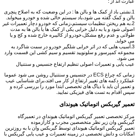
عبارت اند از :
1.نشتی باد از کمک ها و بالن ها : در این وضعیت که به اصلاح پنچری
بالن و کمک گفته می شود،باد سیستم خالی شده و خودرو میخوابد.
2.به هم ریختن تنظیمات سیستم،زمانی که خودرو دچار تعمیرات غیر
اصولی شود و یا به دلیل خرابی یکی از کمک ها یا بالن ها به مدت
طولانی و عدم رفع مشکل،خودرو از کالیبره خارج شده و کج و یا
می خوابد.
3.آسیب هایی که در اثر خرابی شلگیر خودرو در سمت شاگرد به
مجموعه کمپرسور و سلونویید تقسیم و سیم کشی این قسمت وارد
می شود.
عیب یابی و تعمیرات اصولی تنظیم ارتفاع جنسیس و سنتنیال
زمانی که چراغ ECS در جنسیس و سنتنیال روشن می شود عموما
عملکرد دکمه های تغییر ارتفاع از کار می افتد،برای شناسایی عیب
و تعمیر آن باید با دیاگ های تخصصی ابتدا مورد را بررسی کرده و
سپس اقدام به تست های فیزیکی نمایید.
تعمیر گیربکس اتوماتیک هیوندای
مرکز تخصصی تعمیر گیربکس اتوماتیک هیوندای در تعمیرگاه
گیربکس وان زیر نظر متخصصین مجرب و کارآزموده
تعمیر گیربکس اتوماتیک هیوندای توسط گیربکس وان با به روزترین
امکانات و دانش تخصصی در زمینه تعمیرات و عیب یابی گیربکس با