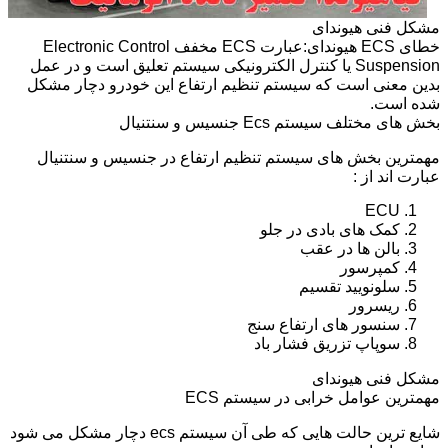
مشکل فنی هیوندای
خطای ECS هیوندای:عبارت ECS مخفف Electronic Control
Suspension یا کنترل الکترونیکی سیستم تعلیق است و در عمل
بدین معنی است که سیستم تنظیم ارتفاع این خودرو دچار مشکل
شده است.
بخش های مختلف سیستم Ecs جنسیس و سنتنیال
مهمترین بخش های سیستم تنظیم ارتفاع در جنسیس و سنتنیال
عبارت اند از :
ECU
کمک های بادی در جلو
بالن ها در عقب
کمپرسور
سلونویید تقسیم
ریسرور
سنسور های ارتفاع سنج
سوپاپ تزریق فشار باد
مشکل فنی هیوندای
مهمترین عوامل خرابی در سیستم ECS
شایع ترین حالت هایی که طی آن سیستم ecs دچار مشکل می شود