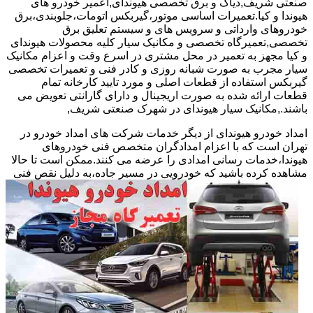
صنعتی شریف,دیاگ و برق تخصصی هیوندای,اعمیر خودرو های
هیوندا و کیا.تعمیرات اساسی موتور،گیربکس اتومات،جلوبندی،برق
خودروهای وارداتی و سرویس های و سیستم تعلیق برق
تخصصی,تعمیرگاه تخصصی و مکانیک سیار کلیه محصولات هیوندای
و کیا مجهز به تعمیر در محل مشتری در اسرع وقت و اعزام مکانیک
سیار مجرب به صورت شبانه روزی و کادر فنی و تعمیرات تخصصی
گیربکس استفاده از قطعات اصلی و مورد تایید کارخانه تمام
قطعات ارائه شده به صورت اریجینال و دارای گارانتی تعویض می
باشند.,مکانیک سیار هیوندای در شهرک صنعتی شریف,
امداد خودرو هیوندای از دیگر خدمات شرکت های امداد خودرو در
تهران است که با اعزام امدادگران متخصص فنی خودروهای
هیوندا،خدمات رسانی امدادی را عرضه می کنند.ممکن است تا حالا
مشاهده
کرده باشید که خودرویی در مسیر جاده،به دلیل نقص فنی