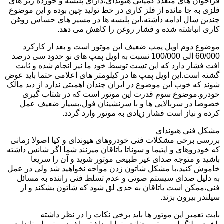
فراخوان های متعدد کمپانی هیوندای،دارای پلیسه و خورده ریز های
فلزی به جا مانده از فلز کاری در خط تولید چین بوده و این موضوع
چندین سال ادامه داشته،این پلیسه ها در مسیر های حساس روغن
کاری انباشته شده و فشار روغن را کاهش می دهد.
موضوع دوم اویل پمپ ضعیف این موتور است و بعد از کارکرد
60/000 الی 100/000 نسبت به اویل پمپ های نو حدود سی درصد
افت فشار دارد که این تست توسط خود ما نیز انجام شده و ثابت
گشته است.این اویل پمپ ها در کیلومتر های اعلامی حتما باید عوض
شوند که خوب این موضوع در ایران چندان اهمیتی ندارد از دید مالک
خودرو.موضوع سوم قدرت این موتور است که در شتاب گیری
خصوصا در سربالایی ها و با سرنشینان فول،بسیار ضعیف عمل
کرده و نیاز است فشار زیادی به موتور وارد گردد.
مشکل فنی هیوندای
بررسی برخی مشکلات فنی خودروهای هیوندای و کیا اصولا زمانی
که خودروهای و اپتیما و سوناتا یاتاقان میزنند شما اگر شانس داشته
باشید و متوجه صدای غیر طبیعی موتور شوید و آن را سریعا
خاموش کنید،با مشکل شاتون زدن مواجه نخواهید شد ولی در عمل
به دلیل صدای سیستم صوتی و عدم تسلط فنی راننده به مسائل
فنی،ممکن است یاتاقان به حدی لق شود که شاتون بشکند و از
سیلندر بیرون بزند.
بابت تعمیر این موتور ها باید برخی نکات را در نظر داشته