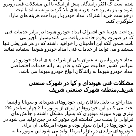
شده است که اکثر رانندگان پیش از اینکه با این مشکلات فنی روبرو
شوند و نیاز به پرداخت هزینه های بالا گردند،توانسته اند با ثبت
درخواست خرید اشتراک امداد خودرو،از پرداخت هزینه های مازاد
جلوگیری کنند.
پرداخت هزینۀ حق اشتراک امداد خودرو هیوندا در برابر خدمات فنی
که در صورت وقوع حادثه،دریافت می کنند،بسیار ناچیز می
باشد.ضمن آنکه این اطمینان را خواهید داشته که در هر شرایطی تنها
نیستید و می توانید از خدمات فنی امداد خودرو هیوندا استفاده نمائید.
امداد خودرو آبتین به عنوان یکی از شرکت های امداد خودرو در
سراسر کشور فعالیت می کند و قادر به ارائه خدمات اختصاصی
امداد خودرو هیوندا به رانندگان انواع خودرو هیوندا می باشد.
مشکلات فنی هیوندای و کیا در شهرک صنعتی
شریف,منطقه شهرک صنعتی شریف
ابتدا راجع به دلیل یاتاقان زدن خودروهای هیوندای و سوناتا و اپتیما
بحث می کنیم.این خودروها در ایران از موتور تتا 2 چهار سیلندر 2/4
لیتری بهره میبرند موتوری که بسیار مشکل داشته و چالش های
فراوانی را پشت سر گذاشته،این موتور که در چین تولید می شود در
این خودروها در ایران سوار بوده و نمونه امریکایی آن برای
خودروهای تولیدی در بازار امریکا تولید می شود.این موتور بنا به