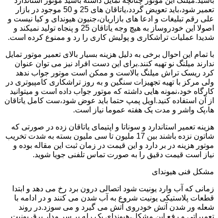
باشید.میلنگ این موتور چنانچه تمایل داشته باشید موتور استاندارد
تعمیر شود،باید تعویض گردد،یاتاقان های 25 و 50 موجود در بازار
علی رقم تبلیغات و ادعا های بازاریان،جنیون هیوندای و کیا نیست و
اصولا این خودروساز به هیچ وجه یاتاقان 25 و پنجاه تولید نمیکند و
شدیدا عملیات تراشکاری و پولیش کاری را رد و ممنوع کرده است.
با تمام این احوال برخی به دلیل هزینه بسیار بالای تعمیر موتور تمایل
ندارند میلنگ نو تهیه کنند.برای این دست افراد نیز می توان عنوان
کرد ریسک تراش میلنگ بالاست و ممکن است موتور جواب ندهد
ولی مرکز با تهیه تجهیزات سنگین و به روز تراشکاری کامپیوتری در
کارگاه خود،نمونه هایی داشته که موتور جواب داده است و میتوانید
از آن استفاده کنید.اویل پمپ حتما باید عوض شود،ست کامل یاتاقان
ها،پک واشر و مدت یک هفته عموما نیاز است.
هزینه تعمیر استاندارد و سوناتا و اپتیمای یاتاقان زده در صورتی که
شاتون نزده باشند بین 17 ملیون تا سی ملیون بسته به شدت تخریب
موتور هزینه در بر دارد و این قیمت در زمان ثبت این مقاله بوده و
نیاز است قیمت دقیق را به صورت تماس تلفنی جویا شوید.
مشکل فنی هیوندای
زمانی که آب وارد یونیت شود اتصالی درون برد رخ می دهد و ابتدا
قطعات پلاستیکی یونیت شروع به آب شدن می کنند و در ادامه با
شعله ور شدن آتش خودروی آتش می گیرد و می سوزد.در روند
تعمیراتی و رفع این مشکل،هیوندای یک رله بر سر مدار برق یونیت