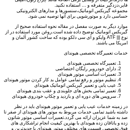
فایر،دزدگیر متفرقه و … استفاده نکنید.
مجموعه گیربکس اتوماتیک،سنسورها و مدارهای الکترونیکی
حساسی دارد و موتورشویی برای آنها توصیه نمی شود.
موارد دیگر به صورت مفصل در مقاله نحوه استفاده صحیح از
گیربکس اتوماتیک توضیح داده شده است.روغن مورد استفاده در از
نوع ||| ATF وایکو و ای سی دلکو بوده که ساخت کشور آلمان و
امریکا می باشند.
خدمات تعمیرگاه تخصصی هیوندای
تعمیرگاه تخصصی هیوندای
دارای خودروبر رایگان اختصاصی
تعمیرات اساسی موتور هیوندای
تنظیم موتور و رفع تمامی عوامل بد کار کردن موتور هیوندای
عیب یابی و تعمیر گیربکس اتوماتیک هیوندای
تعمیر تمامی بخش های جلوبندی و عقب بندی هیوندای
سرویس های دوره ای و بازدید و چکاپ خودروی هیوندای
در زمینه خدمات عیب یابی و تعمیر موتور هیوندای باید در نظر
داشته باشید تمامی خدمات مربوط به موتور های هیوندای از صفر تا
صد به شما عزیزان ارائه می گردد.تعمیرات اساسی موتور شاتون
زده و یاتاقان زده هیوندای با بهترین کیفیت انجام تراشکاری های
فوق تخصصی قسمت های مختلف موتور هیوندای با جدیدترین و