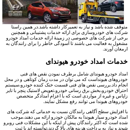
متوقف شده باشد و نیاز به تعمیرکار داشته باشد.در همین راستا
شرکت های خودروسازی برای ارائه خدمات پشتیبانی و همچنین
برخی از شرکت های خصوصی در زمینۀ ارائه خدمات امداد خودرو
مشغول به فعالیت می باشند تا آسودگی خاطر را برای رانندگان به
ارمغان آورند.
خدمات امداد خودرو هیوندای
امداد خودرو هیوندای شامل برطرف نمودن نقص های فنی
خودروهای هیونداست که می توان در مدت زمان کوتاهی و در محل
انجام داد.بررسی نقص های فنی قسمت خنک کننده خودرو،سیستم
احتراق خودرو،بخش برق رسانی خودرو،تعویض لاستیک پنچر با تایر
زاپاس و غیره از مواردی است که با اعزام امدادگر متخصص
خودروهای هیوندا می توانند رفع مشکل نمایند.
با افزایش سطح آگاهی رانندگان نسبت به خدماتی که شرکت های
امداد خودرو سیار هیوندا به مالکان خودرو ارائه می دهند،موجب
شده است که اکثر رانندگان پیش از اینکه با این مشکلات فنی روبرو
شوند و نیاز به پرداخت هزینه های بالا گردند،توانسته اند با ثبت