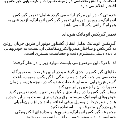
امکانات و دانش تخصصی در زمینه تعمیرات و عیب یابی گیربکس با
افتخار اعلام می دارد.
خدماتی که در این مرکز ارائه می گردد شامل: تعمیر گیربکس
اتوماتیک،سرویس دوره ای تعمیر گیربکس اتوماتیک،بازدید فنی به
همراه گارانتی یکساله می باشد.
تعمیر گیربکس اتوماتیک هیوندای
گیربکس اتوماتیک بدلیل انتقال گشتاور موتور از طریق جریان روغن
به گیربکس و ساختار هیدروالکترومکانیکی آن،نسبت به خودروهایی
با دنده دستی،مستلزم دقت و حساسیت بیشتری است.
لذا با درک این موضوع می بایست موارد زیر را در نظر گرفت؛
طاهای گیربکس را جدی گرفته و در اولین فرصت به تعمیرگاه
تخصصی مراجعه کنید.ادامه رانندگی با گیربکس معیوب،باعث
گسترش خرابی به سایر قطعات شده که در نتیجه هزینه و زمان
تعمیرات آن را چندین برابر می کند.
روغن گیربکس را در زمانبندی و کیلومتر تعیین شده تعویض کنید.
خودروهای اتوماتیک سیستم برق پیچیده تری نسبت به سایر خودرو
ها دارند،ترجیحا از وسایل برقی اضافه مانند چراغ زنون،آمپلی
فایر،دزدگیر متفرقه و … استفاده نکنید.
مجموعه گیربکس اتوماتیک،سنسورها و مدارهای الکترونیکی
حساسی دارد و موتورشویی برای آنها توصیه نمی شود.