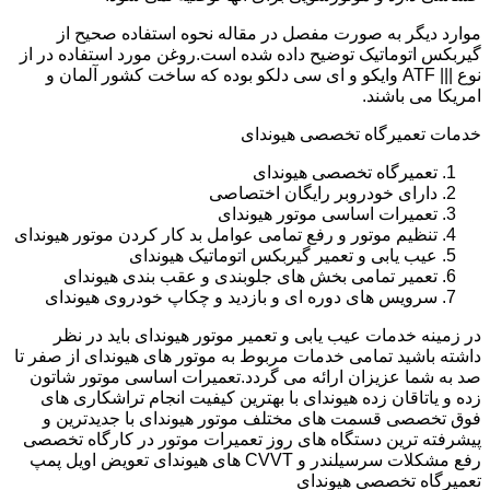
موارد دیگر به صورت مفصل در مقاله نحوه استفاده صحیح از
گیربکس اتوماتیک توضیح داده شده است.روغن مورد استفاده در از
نوع ||| ATF وایکو و ای سی دلکو بوده که ساخت کشور آلمان و
امریکا می باشند.
خدمات تعمیرگاه تخصصی هیوندای
تعمیرگاه تخصصی هیوندای
دارای خودروبر رایگان اختصاصی
تعمیرات اساسی موتور هیوندای
تنظیم موتور و رفع تمامی عوامل بد کار کردن موتور هیوندای
عیب یابی و تعمیر گیربکس اتوماتیک هیوندای
تعمیر تمامی بخش های جلوبندی و عقب بندی هیوندای
سرویس های دوره ای و بازدید و چکاپ خودروی هیوندای
در زمینه خدمات عیب یابی و تعمیر موتور هیوندای باید در نظر
داشته باشید تمامی خدمات مربوط به موتور های هیوندای از صفر تا
صد به شما عزیزان ارائه می گردد.تعمیرات اساسی موتور شاتون
زده و یاتاقان زده هیوندای با بهترین کیفیت انجام تراشکاری های
فوق تخصصی قسمت های مختلف موتور هیوندای با جدیدترین و
پیشرفته ترین دستگاه های روز تعمیرات موتور در کارگاه تخصصی
رفع مشکلات سرسیلندر و CVVT های هیوندای تعویض اویل پمپ
تعمیرگاه تخصصی هیوندای