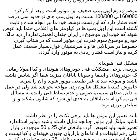
موضوع دوم اویل پمپ ضعیف این موتور است و بعد از کارکرد
60/000 الی 100/000 نسبت به اویل پمپ های نو حدود سی درصد
افت فشار دارد که این تست توسط خود ما نیز انجام شده و ثابت
گشته است.این اویل پمپ ها در کیلومتر های اعلامی حتما باید عوض
شوند که خوب این موضوع در ایران چندان اهمیتی ندارد از دید مالک
خودرو.موضوع سوم قدرت این موتور است که در شتاب گیری
خصوصا در سربالایی ها و با سرنشینان فول،بسیار ضعیف عمل
کرده و نیاز است فشار زیادی به موتور وارد گردد.
مشکل فنی هیوندای
بررسی برخی مشکلات فنی خودروهای هیوندای و کیا اصولا زمانی
که خودروهای و اپتیما و سوناتا یاتاقان میزنند شما اگر شانس داشته
باشید و متوجه صدای غیر طبیعی موتور شوید و آن را سریعا
خاموش کنید،با مشکل شاتون زدن مواجه نخواهید شد ولی در عمل
به دلیل صدای سیستم صوتی و عدم تسلط فنی راننده به مسائل
فنی،ممکن است یاتاقان به حدی لق شود که شاتون بشکند و از
سیلندر بیرون بزند.
بابت تعمیر این موتور ها باید برخی نکات را در نظر داشته
باشید.میلنگ این موتور چنانچه تمایل داشته باشید موتور استاندارد
تعمیر شود،باید تعویض گردد،یاتاقان های 25 و 50 موجود در بازار
علی رقم تبلیغات و ادعا های بازاریان،جنیون هیوندای و کیا نیست و
اصولا این خودروساز به هیچ وجه یاتاقان 25 و پنجاه تولید نمیکند و