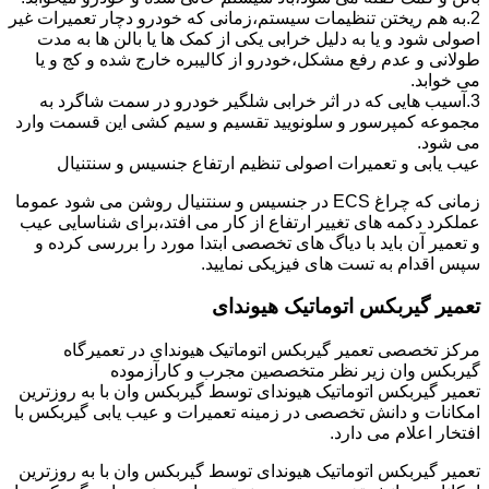
2.به هم ریختن تنظیمات سیستم،زمانی که خودرو دچار تعمیرات غیر
اصولی شود و یا به دلیل خرابی یکی از کمک ها یا بالن ها به مدت
طولانی و عدم رفع مشکل،خودرو از کالیبره خارج شده و کج و یا
می خوابد.
3.آسیب هایی که در اثر خرابی شلگیر خودرو در سمت شاگرد به
مجموعه کمپرسور و سلونویید تقسیم و سیم کشی این قسمت وارد
می شود.
عیب یابی و تعمیرات اصولی تنظیم ارتفاع جنسیس و سنتنیال
زمانی که چراغ ECS در جنسیس و سنتنیال روشن می شود عموما
عملکرد دکمه های تغییر ارتفاع از کار می افتد،برای شناسایی عیب
و تعمیر آن باید با دیاگ های تخصصی ابتدا مورد را بررسی کرده و
سپس اقدام به تست های فیزیکی نمایید.
تعمیر گیربکس اتوماتیک هیوندای
مرکز تخصصی تعمیر گیربکس اتوماتیک هیوندای در تعمیرگاه
گیربکس وان زیر نظر متخصصین مجرب و کارآزموده
تعمیر گیربکس اتوماتیک هیوندای توسط گیربکس وان با به روزترین
امکانات و دانش تخصصی در زمینه تعمیرات و عیب یابی گیربکس با
افتخار اعلام می دارد.
تعمیر گیربکس اتوماتیک هیوندای توسط گیربکس وان با به روزترین