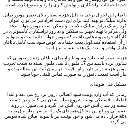
شدیدا عملیات تراشکاری و پولیش کاری را رد و ممنوع کرده است.
با تمام این احوال برخی به دلیل هزینه بسیار بالای تعمیر موتور تمایل
ندارند میلنگ نو تهیه کنند.برای این دست افراد نیز می توان عنوان
کرد ریسک تراش میلنگ بالاست و ممکن است موتور جواب ندهد
ولی مرکز با تهیه تجهیزات سنگین و به روز تراشکاری کامپیوتری در
کارگاه خود،نمونه هایی داشته که موتور جواب داده است و میتوانید
از آن استفاده کنید.اویل پمپ حتما باید عوض شود،ست کامل یاتاقان
ها،پک واشر و مدت یک هفته عموما نیاز است.
هزینه تعمیر استاندارد و سوناتا و اپتیمای یاتاقان زده در صورتی که
شاتون نزده باشند بین 17 ملیون تا سی ملیون بسته به شدت تخریب
موتور هزینه در بر دارد و این قیمت در زمان ثبت این مقاله بوده و
نیاز است قیمت دقیق را به صورت تماس تلفنی جویا شوید.
مشکل فنی هیوندای
زمانی که آب وارد یونیت شود اتصالی درون برد رخ می دهد و ابتدا
قطعات پلاستیکی یونیت شروع به آب شدن می کنند و در ادامه با
شعله ور شدن آتش خودروی آتش می گیرد و می سوزد.در روند
تعمیراتی و رفع این مشکل،هیوندای یک رله بر سر مدار برق یونیت
abs قرار داده می شود و خود یونیت نیز با نمونه اصلاح شده تعویض
می گردد.