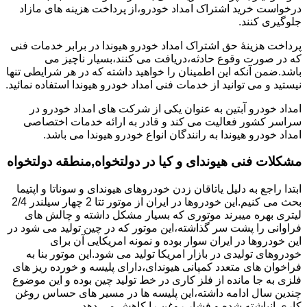
درخواست خرید اشتراک امداد خودرو،از پرداخت هزینه های مازاد
جلوگیری کنند.
پرداخت هزینۀ حق اشتراک امداد خودرو هیوندا در برابر خدمات فنی
که در صورت وقوع حادثه،دریافت می کنند،بسیار ناچیز می
باشد.ضمن آنکه این اطمینان را خواهید داشته که در هر شرایطی تنها
نیستید و می توانید از خدمات فنی امداد خودرو هیوندا استفاده نمائید.
امداد خودرو آبتین به عنوان یکی از شرکت های امداد خودرو در
سراسر کشور فعالیت می کند و قادر به ارائه خدمات اختصاصی
امداد خودرو هیوندا به رانندگان انواع خودرو هیوندا می باشد.
مشکلات فنی هیوندای و کیا در دولتخواه,منطقه دولتخواه
ابتدا راجع به دلیل یاتاقان زدن خودروهای هیوندای و سوناتا و اپتیما
بحث می کنیم.این خودروها در ایران از موتور تتا 2 چهار سیلندر 2/4
لیتری بهره میبرند موتوری که بسیار مشکل داشته و چالش های
فراوانی را پشت سر گذاشته،این موتور که در چین تولید می شود در
این خودروها در ایران سوار بوده و نمونه امریکایی آن برای
خودروهای تولیدی در بازار امریکا تولید می شود.این موتور بنا به
فراخوان های متعدد کمپانی هیوندای،دارای پلیسه و خورده ریز های
فلزی به جا مانده از فلز کاری در خط تولید چین بوده و این موضوع
چندین سال ادامه داشته،این پلیسه ها در مسیر های حساس روغن
کاری انباشته شده و فشار روغن را کاهش می دهد.