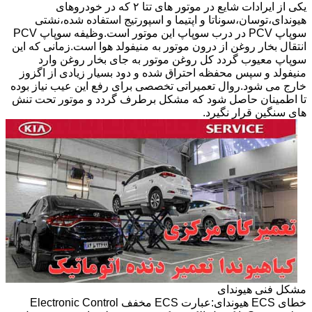
یکی از ایرادات شایع در موتور های تتا ۲ که در خودروهای
هیوندای،توسان،سوناتا و اپتیما و اسپورتیج استفاده شده،نشتی
سوپاپ PCV در درب سوپاپ این موتور است.وظیفه سوپاپ PCV
انتقال بخار روغن از درون موتور به منیفولد هوا است.زمانی که این
سوپاپ معیوب گردد کل روغن موتور به جای بخار روغن وارد
منیفولد و سپس محفظه احتراق شده و دود بسیار زیادی از اگزوز
خارج می شود.روال تعمیراتی تخصصی برای رفع این عیب نیاز بوده
تا اطمینان حاصل شود که مشکل برطرف گردد و موتور تحت تنش
های سنگین قرار نگیرد.
مشکل فنی هیوندای
خطای ECS هیوندای:عبارت ECS مخفف Electronic Control