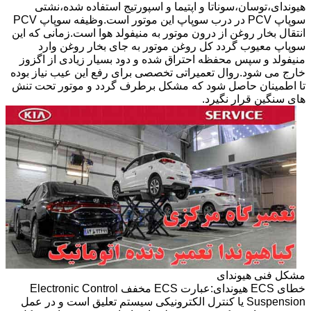
هیوندای،توسان،سوناتا و اپتیما و اسپورتیج استفاده شده،نشتی
سوپاپ PCV در درب سوپاپ این موتور است.وظیفه سوپاپ PCV
انتقال بخار روغن از درون موتور به منیفولد هوا است.زمانی که این
سوپاپ معیوب گردد کل روغن موتور به جای بخار روغن وارد
منیفولد و سپس محفظه احتراق شده و دود بسیار زیادی از اگزوز
خارج می شود.روال تعمیراتی تخصصی برای رفع این عیب نیاز بوده
تا اطمینان حاصل شود که مشکل برطرف گردد و موتور تحت تنش
های سنگین قرار نگیرد.
مشکل فنی هیوندای
خطای ECS هیوندای:عبارت ECS مخفف Electronic Control
Suspension یا کنترل الکترونیکی سیستم تعلیق است و در عمل