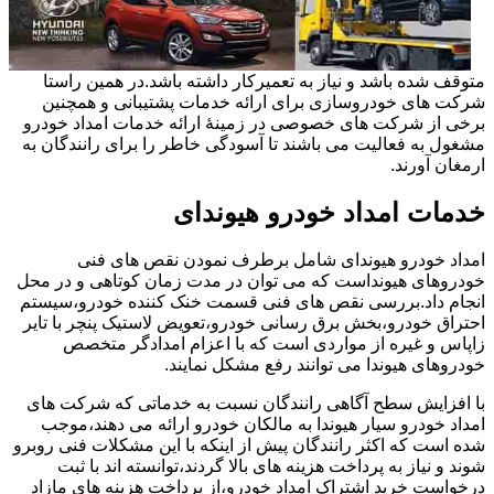
متوقف شده باشد و نیاز به تعمیرکار داشته باشد.در همین راستا
شرکت های خودروسازی برای ارائه خدمات پشتیبانی و همچنین
برخی از شرکت های خصوصی در زمینۀ ارائه خدمات امداد خودرو
مشغول به فعالیت می باشند تا آسودگی خاطر را برای رانندگان به
ارمغان آورند.
خدمات امداد خودرو هیوندای
امداد خودرو هیوندای شامل برطرف نمودن نقص های فنی
خودروهای هیونداست که می توان در مدت زمان کوتاهی و در محل
انجام داد.بررسی نقص های فنی قسمت خنک کننده خودرو،سیستم
احتراق خودرو،بخش برق رسانی خودرو،تعویض لاستیک پنچر با تایر
زاپاس و غیره از مواردی است که با اعزام امدادگر متخصص
خودروهای هیوندا می توانند رفع مشکل نمایند.
با افزایش سطح آگاهی رانندگان نسبت به خدماتی که شرکت های
امداد خودرو سیار هیوندا به مالکان خودرو ارائه می دهند،موجب
شده است که اکثر رانندگان پیش از اینکه با این مشکلات فنی روبرو
شوند و نیاز به پرداخت هزینه های بالا گردند،توانسته اند با ثبت
درخواست خرید اشتراک امداد خودرو،از پرداخت هزینه های مازاد