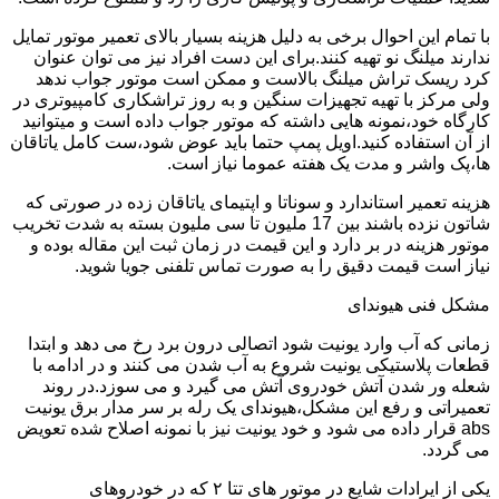
با تمام این احوال برخی به دلیل هزینه بسیار بالای تعمیر موتور تمایل
ندارند میلنگ نو تهیه کنند.برای این دست افراد نیز می توان عنوان
کرد ریسک تراش میلنگ بالاست و ممکن است موتور جواب ندهد
ولی مرکز با تهیه تجهیزات سنگین و به روز تراشکاری کامپیوتری در
کارگاه خود،نمونه هایی داشته که موتور جواب داده است و میتوانید
از آن استفاده کنید.اویل پمپ حتما باید عوض شود،ست کامل یاتاقان
ها،پک واشر و مدت یک هفته عموما نیاز است.
هزینه تعمیر استاندارد و سوناتا و اپتیمای یاتاقان زده در صورتی که
شاتون نزده باشند بین 17 ملیون تا سی ملیون بسته به شدت تخریب
موتور هزینه در بر دارد و این قیمت در زمان ثبت این مقاله بوده و
نیاز است قیمت دقیق را به صورت تماس تلفنی جویا شوید.
مشکل فنی هیوندای
زمانی که آب وارد یونیت شود اتصالی درون برد رخ می دهد و ابتدا
قطعات پلاستیکی یونیت شروع به آب شدن می کنند و در ادامه با
شعله ور شدن آتش خودروی آتش می گیرد و می سوزد.در روند
تعمیراتی و رفع این مشکل،هیوندای یک رله بر سر مدار برق یونیت
abs قرار داده می شود و خود یونیت نیز با نمونه اصلاح شده تعویض
می گردد.
یکی از ایرادات شایع در موتور های تتا ۲ که در خودروهای