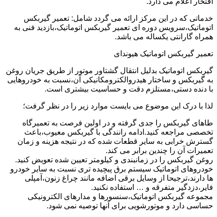
افتخار اعلام می دارد.
خدماتی که در این مرکز ارائه می گردد شامل: تعمیر گیربکس
اتوماتیک،سرویس دوره ای تعمیر گیربکس اتوماتیک،بازدید فنی به
همراه گارانتی یکساله می باشد.
تعمیر گیربکس اتوماتیک هیوندای
گیربکس اتوماتیک بدلیل انتقال گشتاور موتور از طریق جریان روغن
به گیربکس و ساختار هیدروالکترومکانیکی آن،نسبت به خودروهایی
با دنده دستی،مستلزم دقت و حساسیت بیشتری است.
لذا با درک این موضوع می بایست موارد زیر را در نظر گرفت؛
طاهای گیربکس را جدی گرفته و در اولین فرصت به تعمیرگاه
تخصصی مراجعه کنید.ادامه رانندگی با گیربکس معیوب،باعث
گسترش خرابی به سایر قطعات شده که در نتیجه هزینه و زمان
تعمیرات آن را چندین برابر می کند.
روغن گیربکس را در زمانبندی و کیلومتر تعیین شده تعویض کنید.
خودروهای اتوماتیک سیستم برق پیچیده تری نسبت به سایر خودرو
ها دارند،ترجیحا از وسایل برقی اضافه مانند چراغ زنون،آمپلی
فایر،دزدگیر متفرقه و … استفاده نکنید.
مجموعه گیربکس اتوماتیک،سنسورها و مدارهای الکترونیکی
حساسی دارد و موتورشویی برای آنها توصیه نمی شود.