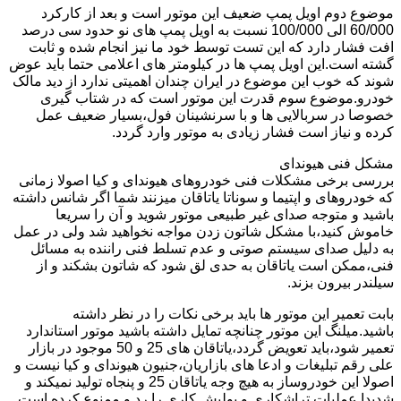
موضوع دوم اویل پمپ ضعیف این موتور است و بعد از کارکرد
60/000 الی 100/000 نسبت به اویل پمپ های نو حدود سی درصد
افت فشار دارد که این تست توسط خود ما نیز انجام شده و ثابت
گشته است.این اویل پمپ ها در کیلومتر های اعلامی حتما باید عوض
شوند که خوب این موضوع در ایران چندان اهمیتی ندارد از دید مالک
خودرو.موضوع سوم قدرت این موتور است که در شتاب گیری
خصوصا در سربالایی ها و با سرنشینان فول،بسیار ضعیف عمل
کرده و نیاز است فشار زیادی به موتور وارد گردد.
مشکل فنی هیوندای
بررسی برخی مشکلات فنی خودروهای هیوندای و کیا اصولا زمانی
که خودروهای و اپتیما و سوناتا یاتاقان میزنند شما اگر شانس داشته
باشید و متوجه صدای غیر طبیعی موتور شوید و آن را سریعا
خاموش کنید،با مشکل شاتون زدن مواجه نخواهید شد ولی در عمل
به دلیل صدای سیستم صوتی و عدم تسلط فنی راننده به مسائل
فنی،ممکن است یاتاقان به حدی لق شود که شاتون بشکند و از
سیلندر بیرون بزند.
بابت تعمیر این موتور ها باید برخی نکات را در نظر داشته
باشید.میلنگ این موتور چنانچه تمایل داشته باشید موتور استاندارد
تعمیر شود،باید تعویض گردد،یاتاقان های 25 و 50 موجود در بازار
علی رقم تبلیغات و ادعا های بازاریان،جنیون هیوندای و کیا نیست و
اصولا این خودروساز به هیچ وجه یاتاقان 25 و پنجاه تولید نمیکند و
شدیدا عملیات تراشکاری و پولیش کاری را رد و ممنوع کرده است.