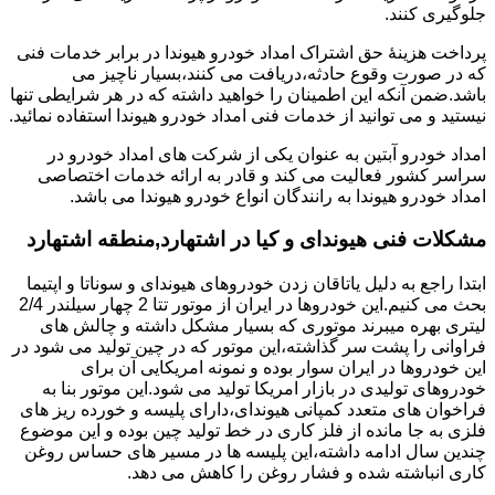
جلوگیری کنند.
پرداخت هزینۀ حق اشتراک امداد خودرو هیوندا در برابر خدمات فنی
که در صورت وقوع حادثه،دریافت می کنند،بسیار ناچیز می
باشد.ضمن آنکه این اطمینان را خواهید داشته که در هر شرایطی تنها
نیستید و می توانید از خدمات فنی امداد خودرو هیوندا استفاده نمائید.
امداد خودرو آبتین به عنوان یکی از شرکت های امداد خودرو در
سراسر کشور فعالیت می کند و قادر به ارائه خدمات اختصاصی
امداد خودرو هیوندا به رانندگان انواع خودرو هیوندا می باشد.
مشکلات فنی هیوندای و کیا در اشتهارد,منطقه اشتهارد
ابتدا راجع به دلیل یاتاقان زدن خودروهای هیوندای و سوناتا و اپتیما
بحث می کنیم.این خودروها در ایران از موتور تتا 2 چهار سیلندر 2/4
لیتری بهره میبرند موتوری که بسیار مشکل داشته و چالش های
فراوانی را پشت سر گذاشته،این موتور که در چین تولید می شود در
این خودروها در ایران سوار بوده و نمونه امریکایی آن برای
خودروهای تولیدی در بازار امریکا تولید می شود.این موتور بنا به
فراخوان های متعدد کمپانی هیوندای،دارای پلیسه و خورده ریز های
فلزی به جا مانده از فلز کاری در خط تولید چین بوده و این موضوع
چندین سال ادامه داشته،این پلیسه ها در مسیر های حساس روغن
کاری انباشته شده و فشار روغن را کاهش می دهد.