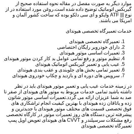
موارد دیگر به صورت مفصل در مقاله نحوه استفاده صحیح از
گیربکس اتوماتیک توضیح داده شده است.روغن مورد استفاده در از
نوع ||| ATF وایکو و ای سی دلکو بوده که ساخت کشور آلمان و
امریکا می باشند.
خدمات تعمیرگاه تخصصی هیوندای
تعمیرگاه تخصصی هیوندای
دارای خودروبر رایگان اختصاصی
تعمیرات اساسی موتور هیوندای
تنظیم موتور و رفع تمامی عوامل بد کار کردن موتور هیوندای
عیب یابی و تعمیر گیربکس اتوماتیک هیوندای
تعمیر تمامی بخش های جلوبندی و عقب بندی هیوندای
سرویس های دوره ای و بازدید و چکاپ خودروی هیوندای
در زمینه خدمات عیب یابی و تعمیر موتور هیوندای باید در نظر
داشته باشید تمامی خدمات مربوط به موتور های هیوندای از صفر تا
صد به شما عزیزان ارائه می گردد.تعمیرات اساسی موتور شاتون
زده و یاتاقان زده هیوندای با بهترین کیفیت انجام تراشکاری های
فوق تخصصی قسمت های مختلف موتور هیوندای با جدیدترین و
پیشرفته ترین دستگاه های روز تعمیرات موتور در کارگاه تخصصی
رفع مشکلات سرسیلندر و CVVT های هیوندای تعویض اویل پمپ
تعمیرگاه تخصصی هیوندای