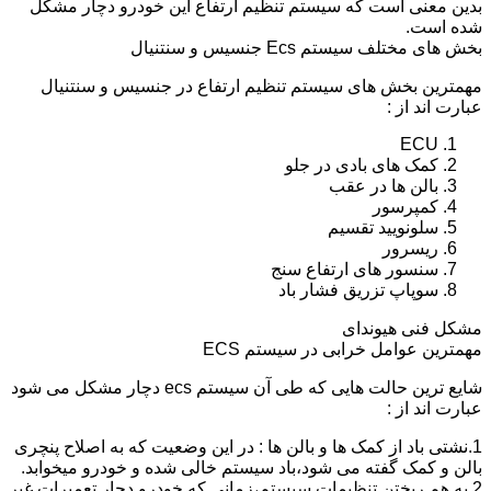
بدین معنی است که سیستم تنظیم ارتفاع این خودرو دچار مشکل
شده است.
بخش های مختلف سیستم Ecs جنسیس و سنتنیال
مهمترین بخش های سیستم تنظیم ارتفاع در جنسیس و سنتنیال
عبارت اند از :
ECU
کمک های بادی در جلو
بالن ها در عقب
کمپرسور
سلونویید تقسیم
ریسرور
سنسور های ارتفاع سنج
سوپاپ تزریق فشار باد
مشکل فنی هیوندای
مهمترین عوامل خرابی در سیستم ECS
شایع ترین حالت هایی که طی آن سیستم ecs دچار مشکل می شود
عبارت اند از :
1.نشتی باد از کمک ها و بالن ها : در این وضعیت که به اصلاح پنچری
بالن و کمک گفته می شود،باد سیستم خالی شده و خودرو میخوابد.
2.به هم ریختن تنظیمات سیستم،زمانی که خودرو دچار تعمیرات غیر