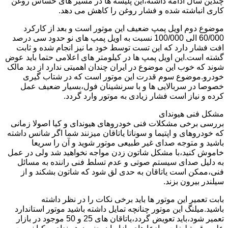
چندین سال ادامه داشته،این پلیسه ها در مسیر های حساس روغن
کاری انباشته شده و فشار روغن را کاهش می دهد.
موضوع دوم اویل پمپ ضعیف این موتور است و بعد از کارکرد
60/000 الی 100/000 نسبت به اویل پمپ های نو حدود سی درصد
افت فشار دارد که این تست توسط خود ما نیز انجام شده و ثابت
گشته است.این اویل پمپ ها در کیلومتر های اعلامی حتما باید عوض
شوند که خوب این موضوع در ایران چندان اهمیتی ندارد از دید مالک
خودرو.موضوع سوم قدرت این موتور است که در شتاب گیری
خصوصا در سربالایی ها و با سرنشینان فول،بسیار ضعیف عمل
کرده و نیاز است فشار زیادی به موتور وارد گردد.
مشکل فنی هیوندای
بررسی برخی مشکلات فنی خودروهای هیوندای و کیا اصولا زمانی
که خودروهای و اپتیما و سوناتا یاتاقان میزنند شما اگر شانس داشته
باشید و متوجه صدای غیر طبیعی موتور شوید و آن را سریعا
خاموش کنید،با مشکل شاتون زدن مواجه نخواهید شد ولی در عمل
به دلیل صدای سیستم صوتی و عدم تسلط فنی راننده به مسائل
فنی،ممکن است یاتاقان به حدی لق شود که شاتون بشکند و از
سیلندر بیرون بزند.
بابت تعمیر این موتور ها باید برخی نکات را در نظر داشته
باشید.میلنگ این موتور چنانچه تمایل داشته باشید موتور استاندارد
تعمیر شود،باید تعویض گردد،یاتاقان های 25 و 50 موجود در بازار