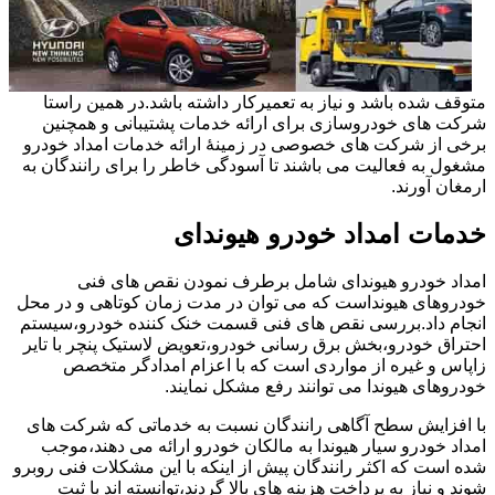
متوقف شده باشد و نیاز به تعمیرکار داشته باشد.در همین راستا
شرکت های خودروسازی برای ارائه خدمات پشتیبانی و همچنین
برخی از شرکت های خصوصی در زمینۀ ارائه خدمات امداد خودرو
مشغول به فعالیت می باشند تا آسودگی خاطر را برای رانندگان به
ارمغان آورند.
خدمات امداد خودرو هیوندای
امداد خودرو هیوندای شامل برطرف نمودن نقص های فنی
خودروهای هیونداست که می توان در مدت زمان کوتاهی و در محل
انجام داد.بررسی نقص های فنی قسمت خنک کننده خودرو،سیستم
احتراق خودرو،بخش برق رسانی خودرو،تعویض لاستیک پنچر با تایر
زاپاس و غیره از مواردی است که با اعزام امدادگر متخصص
خودروهای هیوندا می توانند رفع مشکل نمایند.
با افزایش سطح آگاهی رانندگان نسبت به خدماتی که شرکت های
امداد خودرو سیار هیوندا به مالکان خودرو ارائه می دهند،موجب
شده است که اکثر رانندگان پیش از اینکه با این مشکلات فنی روبرو
شوند و نیاز به پرداخت هزینه های بالا گردند،توانسته اند با ثبت