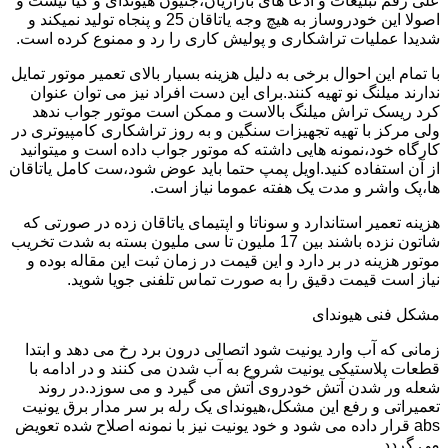
علی رقم تبلیغات و ادعا های بازاریان،جنیون هیوندای و کیا نیست و
اصولا این خودروساز به هیچ وجه یاتاقان 25 و پنجاه تولید نمیکند و
شدیدا عملیات تراشکاری و پولیش کاری را رد و ممنوع کرده است.
با تمام این احوال برخی به دلیل هزینه بسیار بالای تعمیر موتور تمایل
ندارند میلنگ نو تهیه کنند.برای این دست افراد نیز می توان عنوان
کرد ریسک تراش میلنگ بالاست و ممکن است موتور جواب ندهد
ولی مرکز با تهیه تجهیزات سنگین و به روز تراشکاری کامپیوتری در
کارگاه خود،نمونه هایی داشته که موتور جواب داده است و میتوانید
از آن استفاده کنید.اویل پمپ حتما باید عوض شود،ست کامل یاتاقان
ها،پک واشر و مدت یک هفته عموما نیاز است.
هزینه تعمیر استاندارد و سوناتا و اپتیمای یاتاقان زده در صورتی که
شاتون نزده باشند بین 17 ملیون تا سی ملیون بسته به شدت تخریب
موتور هزینه در بر دارد و این قیمت در زمان ثبت این مقاله بوده و
نیاز است قیمت دقیق را به صورت تماس تلفنی جویا شوید.
مشکل فنی هیوندای
زمانی که آب وارد یونیت شود اتصالی درون برد رخ می دهد و ابتدا
قطعات پلاستیکی یونیت شروع به آب شدن می کنند و در ادامه با
شعله ور شدن آتش خودروی آتش می گیرد و می سوزد.در روند
تعمیراتی و رفع این مشکل،هیوندای یک رله بر سر مدار برق یونیت
abs قرار داده می شود و خود یونیت نیز با نمونه اصلاح شده تعویض
می گردد.