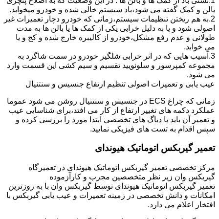
1.نشتی باد از کمک ها و بالن ها : در این وضعیت که به اصلاح پنچری
بالن و کمک گفته می شود،باد سیستم خالی شده و خودرو میخوابد.
2.به هم ریختن تنظیمات سیستم،زمانی که خودرو دچار تعمیرات غیر
اصولی شود و یا به دلیل خرابی یکی از کمک ها یا بالن ها به مدت
طولانی و عدم رفع مشکل،خودرو از کالیبره خارج شده و کج و یا
می خوابد.
3.آسیب هایی که در اثر خرابی شلگیر خودرو در سمت شاگرد به
مجموعه کمپرسور و سلونویید تقسیم و سیم کشی این قسمت وارد
می شود.
عیب یابی و تعمیرات اصولی تنظیم ارتفاع جنسیس و سنتنیال
زمانی که چراغ ECS در جنسیس و سنتنیال روشن می شود عموما
عملکرد دکمه های تغییر ارتفاع از کار می افتد،برای شناسایی عیب
و تعمیر آن باید با دیاگ های تخصصی ابتدا مورد را بررسی کرده و
سپس اقدام به تست های فیزیکی نمایید.
تعمیر گیربکس اتوماتیک هیوندای
مرکز تخصصی تعمیر گیربکس اتوماتیک هیوندای در تعمیرگاه
گیربکس وان زیر نظر متخصصین مجرب و کارآزموده
تعمیر گیربکس اتوماتیک هیوندای توسط گیربکس وان با به روزترین
امکانات و دانش تخصصی در زمینه تعمیرات و عیب یابی گیربکس با
افتخار اعلام می دارد.