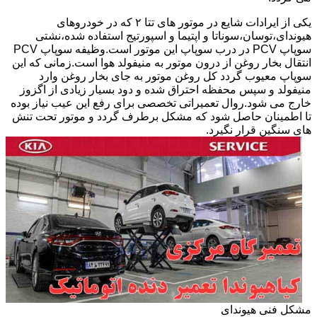
یکی از ایرادات شایع در موتور های تتا ۲ که در خودروهای
هیوندای،توسان،سوناتا و اپتیما و اسپورتیج استفاده شده،نشتی
سوپاپ PCV در درب سوپاپ این موتور است.وظیفه سوپاپ PCV
انتقال بخار روغن از درون موتور به منیفولد هوا است.زمانی که این
سوپاپ معیوب گردد کل روغن موتور به جای بخار روغن وارد
منیفولد و سپس محفظه احتراق شده و دود بسیار زیادی از اگزوز
خارج می شود.روال تعمیراتی تخصصی برای رفع این عیب نیاز بوده
تا اطمینان حاصل شود که مشکل برطرف گردد و موتور تحت تنش
های سنگین قرار نگیرد.
مشکل فنی هیوندای