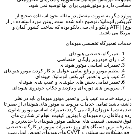
حساسی دارد و موتورشویی برای آنها توصیه نمی شود.
موارد دیگر به صورت مفصل در مقاله نحوه استفاده صحیح از
گیربکس اتوماتیک توضیح داده شده است.روغن مورد استفاده در از
نوع ||| ATF وایکو و ای سی دلکو بوده که ساخت کشور آلمان و
امریکا می باشند.
خدمات تعمیرگاه تخصصی هیوندای
تعمیرگاه تخصصی هیوندای
دارای خودروبر رایگان اختصاصی
تعمیرات اساسی موتور هیوندای
تنظیم موتور و رفع تمامی عوامل بد کار کردن موتور هیوندای
عیب یابی و تعمیر گیربکس اتوماتیک هیوندای
تعمیر تمامی بخش های جلوبندی و عقب بندی هیوندای
سرویس های دوره ای و بازدید و چکاپ خودروی هیوندای
در زمینه خدمات عیب یابی و تعمیر موتور هیوندای باید در نظر
داشته باشید تمامی خدمات مربوط به موتور های هیوندای از صفر تا
صد به شما عزیزان ارائه می گردد.تعمیرات اساسی موتور شاتون
زده و یاتاقان زده هیوندای با بهترین کیفیت انجام تراشکاری های
فوق تخصصی قسمت های مختلف موتور هیوندای با جدیدترین و
پیشرفته ترین دستگاه های روز تعمیرات موتور در کارگاه تخصصی
رفع مشکلات سرسیلندر و CVVT های هیوندای تعویض اویل پمپ