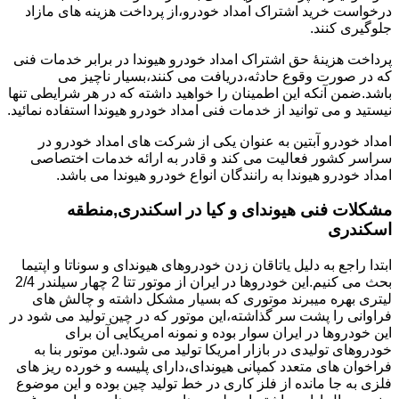
درخواست خرید اشتراک امداد خودرو،از پرداخت هزینه های مازاد
جلوگیری کنند.
پرداخت هزینۀ حق اشتراک امداد خودرو هیوندا در برابر خدمات فنی
که در صورت وقوع حادثه،دریافت می کنند،بسیار ناچیز می
باشد.ضمن آنکه این اطمینان را خواهید داشته که در هر شرایطی تنها
نیستید و می توانید از خدمات فنی امداد خودرو هیوندا استفاده نمائید.
امداد خودرو آبتین به عنوان یکی از شرکت های امداد خودرو در
سراسر کشور فعالیت می کند و قادر به ارائه خدمات اختصاصی
امداد خودرو هیوندا به رانندگان انواع خودرو هیوندا می باشد.
مشکلات فنی هیوندای و کیا در اسکندری,منطقه
اسکندری
ابتدا راجع به دلیل یاتاقان زدن خودروهای هیوندای و سوناتا و اپتیما
بحث می کنیم.این خودروها در ایران از موتور تتا 2 چهار سیلندر 2/4
لیتری بهره میبرند موتوری که بسیار مشکل داشته و چالش های
فراوانی را پشت سر گذاشته،این موتور که در چین تولید می شود در
این خودروها در ایران سوار بوده و نمونه امریکایی آن برای
خودروهای تولیدی در بازار امریکا تولید می شود.این موتور بنا به
فراخوان های متعدد کمپانی هیوندای،دارای پلیسه و خورده ریز های
فلزی به جا مانده از فلز کاری در خط تولید چین بوده و این موضوع