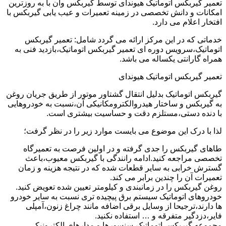
تعمیر گیربکس اتوماتیک هیوندای توسط گیربکس وان با به روزترین
امکانات و دانش تخصصی در زمینه تعمیرات و عیب یابی گیربکس با
افتخار اعلام می دارد.
خدماتی که در این مرکز ارائه می گردد شامل: تعمیر گیربکس
اتوماتیک،سرویس دوره ای تعمیر گیربکس اتوماتیک،بازدید فنی به
همراه گارانتی یکساله می باشد.
تعمیر گیربکس اتوماتیک هیوندای
گیربکس اتوماتیک بدلیل انتقال گشتاور موتور از طریق جریان روغن
به گیربکس و ساختار هیدروالکترومکانیکی آن،نسبت به خودروهایی
با دنده دستی،مستلزم دقت و حساسیت بیشتری است.
لذا با درک این موضوع می بایست موارد زیر را در نظر گرفت؛
طاهای گیربکس را جدی گرفته و در اولین فرصت به تعمیرگاه
تخصصی مراجعه کنید.ادامه رانندگی با گیربکس معیوب،باعث
گسترش خرابی به سایر قطعات شده که در نتیجه هزینه و زمان
تعمیرات آن را چندین برابر می کند.
روغن گیربکس را در زمانبندی و کیلومتر تعیین شده تعویض کنید.
خودروهای اتوماتیک سیستم برق پیچیده تری نسبت به سایر خودرو
ها دارند،ترجیحا از وسایل برقی اضافه مانند چراغ زنون،آمپلی
فایر،دزدگیر متفرقه و … استفاده نکنید.
مجموعه گیربکس اتوماتیک،سنسورها و مدارهای الکترونیکی