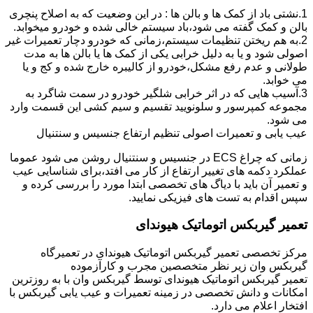
1.نشتی باد از کمک ها و بالن ها : در این وضعیت که به اصلاح پنچری
بالن و کمک گفته می شود،باد سیستم خالی شده و خودرو میخوابد.
2.به هم ریختن تنظیمات سیستم،زمانی که خودرو دچار تعمیرات غیر
اصولی شود و یا به دلیل خرابی یکی از کمک ها یا بالن ها به مدت
طولانی و عدم رفع مشکل،خودرو از کالیبره خارج شده و کج و یا
می خوابد.
3.آسیب هایی که در اثر خرابی شلگیر خودرو در سمت شاگرد به
مجموعه کمپرسور و سلونویید تقسیم و سیم کشی این قسمت وارد
می شود.
عیب یابی و تعمیرات اصولی تنظیم ارتفاع جنسیس و سنتنیال
زمانی که چراغ ECS در جنسیس و سنتنیال روشن می شود عموما
عملکرد دکمه های تغییر ارتفاع از کار می افتد،برای شناسایی عیب
و تعمیر آن باید با دیاگ های تخصصی ابتدا مورد را بررسی کرده و
سپس اقدام به تست های فیزیکی نمایید.
تعمیر گیربکس اتوماتیک هیوندای
مرکز تخصصی تعمیر گیربکس اتوماتیک هیوندای در تعمیرگاه
گیربکس وان زیر نظر متخصصین مجرب و کارآزموده
تعمیر گیربکس اتوماتیک هیوندای توسط گیربکس وان با به روزترین
امکانات و دانش تخصصی در زمینه تعمیرات و عیب یابی گیربکس با
افتخار اعلام می دارد.