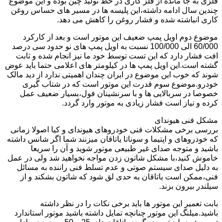
فلزی به جا مانده از فلز کاری در خط تولید چین بوده و این موضوع
چندین سال ادامه داشته،این پلیسه ها در مسیر های حساس روغن
کاری انباشته شده و فشار روغن را کاهش می دهد.
موضوع دوم اویل پمپ ضعیف این موتور است و بعد از کارکرد
60/000 الی 100/000 نسبت به اویل پمپ های نو حدود سی درصد
افت فشار دارد که این تست توسط خود ما نیز انجام شده و ثابت
گشته است.این اویل پمپ ها در کیلومتر های اعلامی حتما باید عوض
شوند که خوب این موضوع در ایران چندان اهمیتی ندارد از دید مالک
خودرو.موضوع سوم قدرت این موتور است که در شتاب گیری
خصوصا در سربالایی ها و با سرنشینان فول،بسیار ضعیف عمل
کرده و نیاز است فشار زیادی به موتور وارد گردد.
مشکل فنی هیوندای
بررسی برخی مشکلات فنی خودروهای هیوندای و کیا اصولا زمانی
که خودروهای و اپتیما و سوناتا یاتاقان میزنند شما اگر شانس داشته
باشید و متوجه صدای غیر طبیعی موتور شوید و آن را سریعا
خاموش کنید،با مشکل شاتون زدن مواجه نخواهید شد ولی در عمل
به دلیل صدای سیستم صوتی و عدم تسلط فنی راننده به مسائل
فنی،ممکن است یاتاقان به حدی لق شود که شاتون بشکند و از
سیلندر بیرون بزند.
بابت تعمیر این موتور ها باید برخی نکات را در نظر داشته
باشید.میلنگ این موتور چنانچه تمایل داشته باشید موتور استاندارد