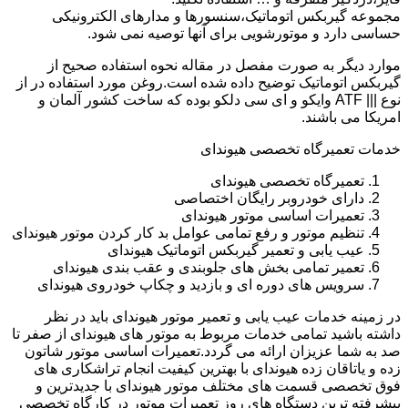
مجموعه گیربکس اتوماتیک،سنسورها و مدارهای الکترونیکی
حساسی دارد و موتورشویی برای آنها توصیه نمی شود.
موارد دیگر به صورت مفصل در مقاله نحوه استفاده صحیح از
گیربکس اتوماتیک توضیح داده شده است.روغن مورد استفاده در از
نوع ||| ATF وایکو و ای سی دلکو بوده که ساخت کشور آلمان و
امریکا می باشند.
خدمات تعمیرگاه تخصصی هیوندای
تعمیرگاه تخصصی هیوندای
دارای خودروبر رایگان اختصاصی
تعمیرات اساسی موتور هیوندای
تنظیم موتور و رفع تمامی عوامل بد کار کردن موتور هیوندای
عیب یابی و تعمیر گیربکس اتوماتیک هیوندای
تعمیر تمامی بخش های جلوبندی و عقب بندی هیوندای
سرویس های دوره ای و بازدید و چکاپ خودروی هیوندای
در زمینه خدمات عیب یابی و تعمیر موتور هیوندای باید در نظر
داشته باشید تمامی خدمات مربوط به موتور های هیوندای از صفر تا
صد به شما عزیزان ارائه می گردد.تعمیرات اساسی موتور شاتون
زده و یاتاقان زده هیوندای با بهترین کیفیت انجام تراشکاری های
فوق تخصصی قسمت های مختلف موتور هیوندای با جدیدترین و
پیشرفته ترین دستگاه های روز تعمیرات موتور در کارگاه تخصصی