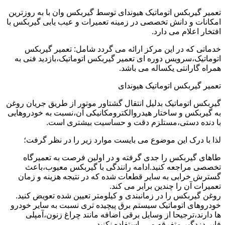
تعمیر گیربکس اتوماتیک هیوندای توسط گیربکس وان با به روزترین
امکانات و دانش تخصصی در زمینه تعمیرات و عیب یابی گیربکس با
افتخار اعلام می دارد.
خدماتی که در این مرکز ارائه می گردد شامل: تعمیر گیربکس
اتوماتیک،سرویس دوره ای تعمیر گیربکس اتوماتیک،بازدید فنی به
همراه گارانتی یکساله می باشد.
تعمیر گیربکس اتوماتیک هیوندای
گیربکس اتوماتیک بدلیل انتقال گشتاور موتور از طریق جریان روغن
به گیربکس و ساختار هیدروالکترومکانیکی آن،نسبت به خودروهایی
با دنده دستی،مستلزم دقت و حساسیت بیشتری است.
لذا با درک این موضوع می بایست موارد زیر را در نظر گرفت؛
طاهای گیربکس را جدی گرفته و در اولین فرصت به تعمیرگاه
تخصصی مراجعه کنید.ادامه رانندگی با گیربکس معیوب،باعث
گسترش خرابی به سایر قطعات شده که در نتیجه هزینه و زمان
تعمیرات آن را چندین برابر می کند.
روغن گیربکس را در زمانبندی و کیلومتر تعیین شده تعویض کنید.
خودروهای اتوماتیک سیستم برق پیچیده تری نسبت به سایر خودرو
ها دارند،ترجیحا از وسایل برقی اضافه مانند چراغ زنون،آمپلی
فایر،دزدگیر متفرقه و … استفاده نکنید.