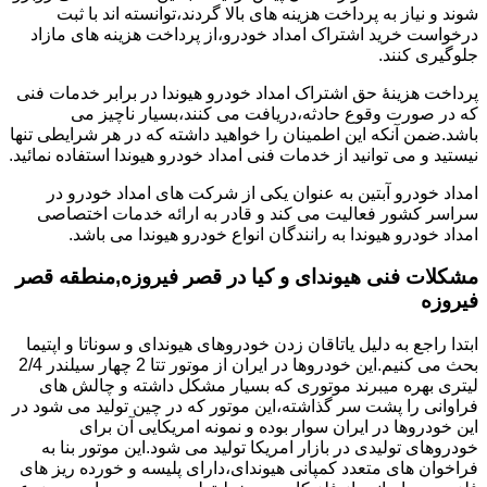
شوند و نیاز به پرداخت هزینه های بالا گردند،توانسته اند با ثبت
درخواست خرید اشتراک امداد خودرو،از پرداخت هزینه های مازاد
جلوگیری کنند.
پرداخت هزینۀ حق اشتراک امداد خودرو هیوندا در برابر خدمات فنی
که در صورت وقوع حادثه،دریافت می کنند،بسیار ناچیز می
باشد.ضمن آنکه این اطمینان را خواهید داشته که در هر شرایطی تنها
نیستید و می توانید از خدمات فنی امداد خودرو هیوندا استفاده نمائید.
امداد خودرو آبتین به عنوان یکی از شرکت های امداد خودرو در
سراسر کشور فعالیت می کند و قادر به ارائه خدمات اختصاصی
امداد خودرو هیوندا به رانندگان انواع خودرو هیوندا می باشد.
مشکلات فنی هیوندای و کیا در قصر فیروزه,منطقه قصر
فیروزه
ابتدا راجع به دلیل یاتاقان زدن خودروهای هیوندای و سوناتا و اپتیما
بحث می کنیم.این خودروها در ایران از موتور تتا 2 چهار سیلندر 2/4
لیتری بهره میبرند موتوری که بسیار مشکل داشته و چالش های
فراوانی را پشت سر گذاشته،این موتور که در چین تولید می شود در
این خودروها در ایران سوار بوده و نمونه امریکایی آن برای
خودروهای تولیدی در بازار امریکا تولید می شود.این موتور بنا به
فراخوان های متعدد کمپانی هیوندای،دارای پلیسه و خورده ریز های