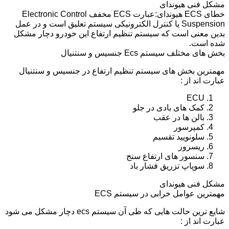
مشکل فنی هیوندای
خطای ECS هیوندای:عبارت ECS مخفف Electronic Control
Suspension یا کنترل الکترونیکی سیستم تعلیق است و در عمل
بدین معنی است که سیستم تنظیم ارتفاع این خودرو دچار مشکل
شده است.
بخش های مختلف سیستم Ecs جنسیس و سنتنیال
مهمترین بخش های سیستم تنظیم ارتفاع در جنسیس و سنتنیال
عبارت اند از :
ECU
کمک های بادی در جلو
بالن ها در عقب
کمپرسور
سلونویید تقسیم
ریسرور
سنسور های ارتفاع سنج
سوپاپ تزریق فشار باد
مشکل فنی هیوندای
مهمترین عوامل خرابی در سیستم ECS
شایع ترین حالت هایی که طی آن سیستم ecs دچار مشکل می شود
عبارت اند از :