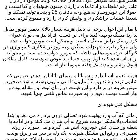
تعمیر شود،باید تعویض گردد،یاتاقان های 25 و 50 موجود در بازار
علی رقم تبلیغات و ادعا های بازاریان،جنیون هیوندای و کیا نیست و
اصولا این خودروساز به هیچ وجه یاتاقان 25 و پنجاه تولید نمیکند و
شدیدا عملیات تراشکاری و پولیش کاری را رد و ممنوع کرده است.
با تمام این احوال برخی به دلیل هزینه بسیار بالای تعمیر موتور تمایل
ندارند میلنگ نو تهیه کنند.برای این دست افراد نیز می توان عنوان
کرد ریسک تراش میلنگ بالاست و ممکن است موتور جواب ندهد
ولی مرکز با تهیه تجهیزات سنگین و به روز تراشکاری کامپیوتری در
کارگاه خود،نمونه هایی داشته که موتور جواب داده است و میتوانید
از آن استفاده کنید.اویل پمپ حتما باید عوض شود،ست کامل یاتاقان
ها،پک واشر و مدت یک هفته عموما نیاز است.
هزینه تعمیر استاندارد و سوناتا و اپتیمای یاتاقان زده در صورتی که
شاتون نزده باشند بین 17 ملیون تا سی ملیون بسته به شدت تخریب
موتور هزینه در بر دارد و این قیمت در زمان ثبت این مقاله بوده و
نیاز است قیمت دقیق را به صورت تماس تلفنی جویا شوید.
مشکل فنی هیوندای
زمانی که آب وارد یونیت شود اتصالی درون برد رخ می دهد و ابتدا
قطعات پلاستیکی یونیت شروع به آب شدن می کنند و در ادامه با
شعله ور شدن آتش خودروی آتش می گیرد و می سوزد.در روند
تعمیراتی و رفع این مشکل،هیوندای یک رله بر سر مدار برق یونیت
abs قرار داده می شود و خود یونیت نیز با نمونه اصلاح شده تعویض