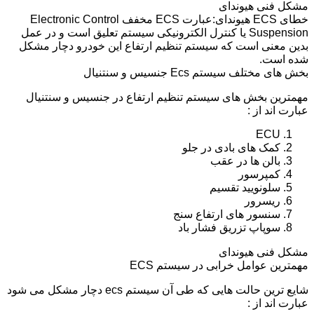
مشکل فنی هیوندای
خطای ECS هیوندای:عبارت ECS مخفف Electronic Control
Suspension یا کنترل الکترونیکی سیستم تعلیق است و در عمل
بدین معنی است که سیستم تنظیم ارتفاع این خودرو دچار مشکل
شده است.
بخش های مختلف سیستم Ecs جنسیس و سنتنیال
مهمترین بخش های سیستم تنظیم ارتفاع در جنسیس و سنتنیال
عبارت اند از :
ECU
کمک های بادی در جلو
بالن ها در عقب
کمپرسور
سلونویید تقسیم
ریسرور
سنسور های ارتفاع سنج
سوپاپ تزریق فشار باد
مشکل فنی هیوندای
مهمترین عوامل خرابی در سیستم ECS
شایع ترین حالت هایی که طی آن سیستم ecs دچار مشکل می شود
عبارت اند از :