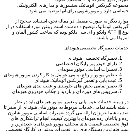
مجموعه گیربکس اتوماتیک،سنسورها و مدارهای الکترونیکی
حساسی دارد و موتورشویی برای آنها توصیه نمی شود.
موارد دیگر به صورت مفصل در مقاله نحوه استفاده صحیح از
گیربکس اتوماتیک توضیح داده شده است.روغن مورد استفاده در از
نوع ||| ATF وایکو و ای سی دلکو بوده که ساخت کشور آلمان و
امریکا می باشند.
خدمات تعمیرگاه تخصصی هیوندای
تعمیرگاه تخصصی هیوندای
دارای خودروبر رایگان اختصاصی
تعمیرات اساسی موتور هیوندای
تنظیم موتور و رفع تمامی عوامل بد کار کردن موتور هیوندای
عیب یابی و تعمیر گیربکس اتوماتیک هیوندای
تعمیر تمامی بخش های جلوبندی و عقب بندی هیوندای
سرویس های دوره ای و بازدید و چکاپ خودروی هیوندای
در زمینه خدمات عیب یابی و تعمیر موتور هیوندای باید در نظر
داشته باشید تمامی خدمات مربوط به موتور های هیوندای از صفر تا
صد به شما عزیزان ارائه می گردد.تعمیرات اساسی موتور شاتون
زده و یاتاقان زده هیوندای با بهترین کیفیت انجام تراشکاری های
فوق تخصصی قسمت های مختلف موتور هیوندای با جدیدترین و
پیشرفته ترین دستگاه های روز تعمیرات موتور در کارگاه تخصصی