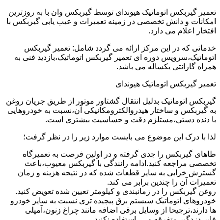
تعمیر گیربکس اتوماتیک هیوندای توسط گیربکس وان با به روزترین
امکانات و دانش تخصصی در زمینه تعمیرات و عیب یابی گیربکس با
افتخار اعلام می دارد.
خدماتی که در این مرکز ارائه می گردد شامل: تعمیر گیربکس
اتوماتیک،سرویس دوره ای تعمیر گیربکس اتوماتیک،بازدید فنی به
همراه گارانتی یکساله می باشد.
تعمیر گیربکس اتوماتیک هیوندای
گیربکس اتوماتیک بدلیل انتقال گشتاور موتور از طریق جریان روغن
به گیربکس و ساختار هیدروالکترومکانیکی آن،نسبت به خودروهایی
با دنده دستی،مستلزم دقت و حساسیت بیشتری است.
لذا با درک این موضوع می بایست موارد زیر را در نظر گرفت؛
طاهای گیربکس را جدی گرفته و در اولین فرصت به تعمیرگاه
تخصصی مراجعه کنید.ادامه رانندگی با گیربکس معیوب،باعث
گسترش خرابی به سایر قطعات شده که در نتیجه هزینه و زمان
تعمیرات آن را چندین برابر می کند.
روغن گیربکس را در زمانبندی و کیلومتر تعیین شده تعویض کنید.
خودروهای اتوماتیک سیستم برق پیچیده تری نسبت به سایر خودرو
ها دارند،ترجیحا از وسایل برقی اضافه مانند چراغ زنون،آمپلی
فایر،دزدگیر متفرقه و … استفاده نکنید.