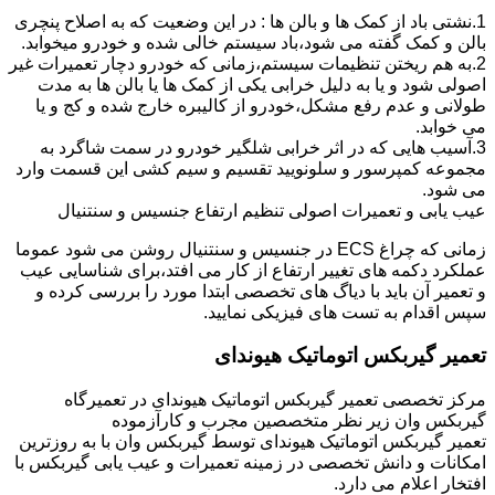
1.نشتی باد از کمک ها و بالن ها : در این وضعیت که به اصلاح پنچری
بالن و کمک گفته می شود،باد سیستم خالی شده و خودرو میخوابد.
2.به هم ریختن تنظیمات سیستم،زمانی که خودرو دچار تعمیرات غیر
اصولی شود و یا به دلیل خرابی یکی از کمک ها یا بالن ها به مدت
طولانی و عدم رفع مشکل،خودرو از کالیبره خارج شده و کج و یا
می خوابد.
3.آسیب هایی که در اثر خرابی شلگیر خودرو در سمت شاگرد به
مجموعه کمپرسور و سلونویید تقسیم و سیم کشی این قسمت وارد
می شود.
عیب یابی و تعمیرات اصولی تنظیم ارتفاع جنسیس و سنتنیال
زمانی که چراغ ECS در جنسیس و سنتنیال روشن می شود عموما
عملکرد دکمه های تغییر ارتفاع از کار می افتد،برای شناسایی عیب
و تعمیر آن باید با دیاگ های تخصصی ابتدا مورد را بررسی کرده و
سپس اقدام به تست های فیزیکی نمایید.
تعمیر گیربکس اتوماتیک هیوندای
مرکز تخصصی تعمیر گیربکس اتوماتیک هیوندای در تعمیرگاه
گیربکس وان زیر نظر متخصصین مجرب و کارآزموده
تعمیر گیربکس اتوماتیک هیوندای توسط گیربکس وان با به روزترین
امکانات و دانش تخصصی در زمینه تعمیرات و عیب یابی گیربکس با
افتخار اعلام می دارد.