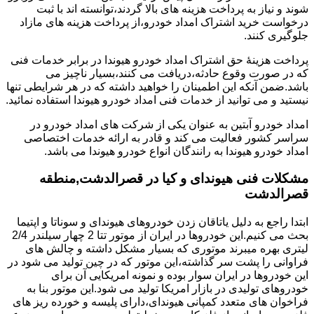
شوند و نیاز به پرداخت هزینه های بالا گردند،توانسته اند با ثبت
درخواست خرید اشتراک امداد خودرو،از پرداخت هزینه های مازاد
جلوگیری کنند.
پرداخت هزینۀ حق اشتراک امداد خودرو هیوندا در برابر خدمات فنی
که در صورت وقوع حادثه،دریافت می کنند،بسیار ناچیز می
باشد.ضمن آنکه این اطمینان را خواهید داشته که در هر شرایطی تنها
نیستید و می توانید از خدمات فنی امداد خودرو هیوندا استفاده نمائید.
امداد خودرو آبتین به عنوان یکی از شرکت های امداد خودرو در
سراسر کشور فعالیت می کند و قادر به ارائه خدمات اختصاصی
امداد خودرو هیوندا به رانندگان انواع خودرو هیوندا می باشد.
مشکلات فنی هیوندای و کیا در قصرالدشت,منطقه
قصرالدشت
ابتدا راجع به دلیل یاتاقان زدن خودروهای هیوندای و سوناتا و اپتیما
بحث می کنیم.این خودروها در ایران از موتور تتا 2 چهار سیلندر 2/4
لیتری بهره میبرند موتوری که بسیار مشکل داشته و چالش های
فراوانی را پشت سر گذاشته،این موتور که در چین تولید می شود در
این خودروها در ایران سوار بوده و نمونه امریکایی آن برای
خودروهای تولیدی در بازار امریکا تولید می شود.این موتور بنا به
فراخوان های متعدد کمپانی هیوندای،دارای پلیسه و خورده ریز های