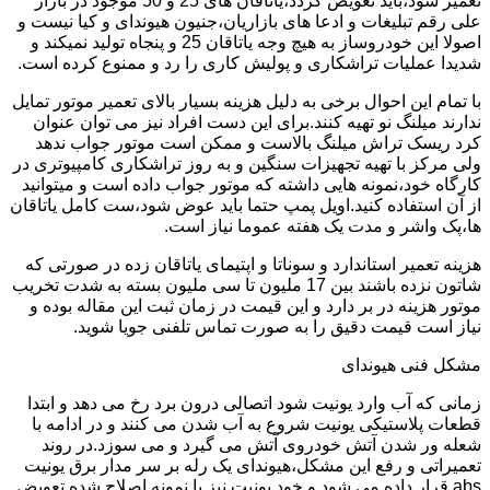
تعمیر شود،باید تعویض گردد،یاتاقان های 25 و 50 موجود در بازار
علی رقم تبلیغات و ادعا های بازاریان،جنیون هیوندای و کیا نیست و
اصولا این خودروساز به هیچ وجه یاتاقان 25 و پنجاه تولید نمیکند و
شدیدا عملیات تراشکاری و پولیش کاری را رد و ممنوع کرده است.
با تمام این احوال برخی به دلیل هزینه بسیار بالای تعمیر موتور تمایل
ندارند میلنگ نو تهیه کنند.برای این دست افراد نیز می توان عنوان
کرد ریسک تراش میلنگ بالاست و ممکن است موتور جواب ندهد
ولی مرکز با تهیه تجهیزات سنگین و به روز تراشکاری کامپیوتری در
کارگاه خود،نمونه هایی داشته که موتور جواب داده است و میتوانید
از آن استفاده کنید.اویل پمپ حتما باید عوض شود،ست کامل یاتاقان
ها،پک واشر و مدت یک هفته عموما نیاز است.
هزینه تعمیر استاندارد و سوناتا و اپتیمای یاتاقان زده در صورتی که
شاتون نزده باشند بین 17 ملیون تا سی ملیون بسته به شدت تخریب
موتور هزینه در بر دارد و این قیمت در زمان ثبت این مقاله بوده و
نیاز است قیمت دقیق را به صورت تماس تلفنی جویا شوید.
مشکل فنی هیوندای
زمانی که آب وارد یونیت شود اتصالی درون برد رخ می دهد و ابتدا
قطعات پلاستیکی یونیت شروع به آب شدن می کنند و در ادامه با
شعله ور شدن آتش خودروی آتش می گیرد و می سوزد.در روند
تعمیراتی و رفع این مشکل،هیوندای یک رله بر سر مدار برق یونیت
abs قرار داده می شود و خود یونیت نیز با نمونه اصلاح شده تعویض