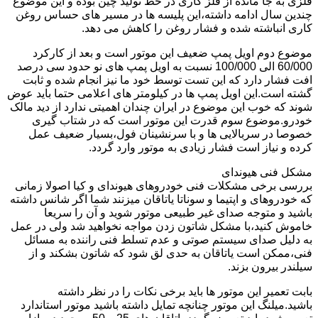
فلزی به جا مانده از فلز کاری در خط تولید چین بوده و این موضوع
چندین سال ادامه داشته،این پلیسه ها در مسیر های حساس روغن
کاری انباشته شده و فشار روغن را کاهش می دهد.
موضوع دوم اویل پمپ ضعیف این موتور است و بعد از کارکرد
60/000 الی 100/000 نسبت به اویل پمپ های نو حدود سی درصد
افت فشار دارد که این تست توسط خود ما نیز انجام شده و ثابت
گشته است.این اویل پمپ ها در کیلومتر های اعلامی حتما باید عوض
شوند که خوب این موضوع در ایران چندان اهمیتی ندارد از دید مالک
خودرو.موضوع سوم قدرت این موتور است که در شتاب گیری
خصوصا در سربالایی ها و با سرنشینان فول،بسیار ضعیف عمل
کرده و نیاز است فشار زیادی به موتور وارد گردد.
مشکل فنی هیوندای
بررسی برخی مشکلات فنی خودروهای هیوندای و کیا اصولا زمانی
که خودروهای و اپتیما و سوناتا یاتاقان میزنند شما اگر شانس داشته
باشید و متوجه صدای غیر طبیعی موتور شوید و آن را سریعا
خاموش کنید،با مشکل شاتون زدن مواجه نخواهید شد ولی در عمل
به دلیل صدای سیستم صوتی و عدم تسلط فنی راننده به مسائل
فنی،ممکن است یاتاقان به حدی لق شود که شاتون بشکند و از
سیلندر بیرون بزند.
بابت تعمیر این موتور ها باید برخی نکات را در نظر داشته
باشید.میلنگ این موتور چنانچه تمایل داشته باشید موتور استاندارد