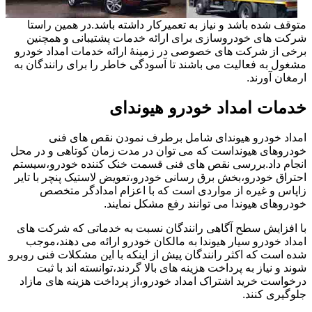
متوقف شده باشد و نیاز به تعمیرکار داشته باشد.در همین راستا
شرکت های خودروسازی برای ارائه خدمات پشتیبانی و همچنین
برخی از شرکت های خصوصی در زمینۀ ارائه خدمات امداد خودرو
مشغول به فعالیت می باشند تا آسودگی خاطر را برای رانندگان به
ارمغان آورند.
خدمات امداد خودرو هیوندای
امداد خودرو هیوندای شامل برطرف نمودن نقص های فنی
خودروهای هیونداست که می توان در مدت زمان کوتاهی و در محل
انجام داد.بررسی نقص های فنی قسمت خنک کننده خودرو،سیستم
احتراق خودرو،بخش برق رسانی خودرو،تعویض لاستیک پنچر با تایر
زاپاس و غیره از مواردی است که با اعزام امدادگر متخصص
خودروهای هیوندا می توانند رفع مشکل نمایند.
با افزایش سطح آگاهی رانندگان نسبت به خدماتی که شرکت های
امداد خودرو سیار هیوندا به مالکان خودرو ارائه می دهند،موجب
شده است که اکثر رانندگان پیش از اینکه با این مشکلات فنی روبرو
شوند و نیاز به پرداخت هزینه های بالا گردند،توانسته اند با ثبت
درخواست خرید اشتراک امداد خودرو،از پرداخت هزینه های مازاد
جلوگیری کنند.