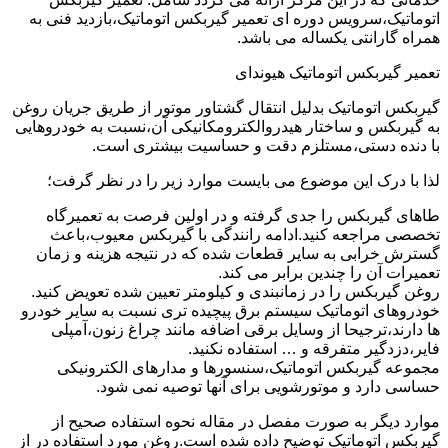
اتوماتیک،سرویس دوره ای تعمیر گیربکس اتوماتیک،بازدید فنی به
همراه گارانتی یکساله می باشد.
تعمیر گیربکس اتوماتیک هیوندای
گیربکس اتوماتیک بدلیل انتقال گشتاور موتور از طریق جریان روغن
به گیربکس و ساختار هیدروالکترومکانیکی آن،نسبت به خودروهایی
با دنده دستی،مستلزم دقت و حساسیت بیشتری است.
لذا با درک این موضوع می بایست موارد زیر را در نظر گرفت؛
طاهای گیربکس را جدی گرفته و در اولین فرصت به تعمیرگاه
تخصصی مراجعه کنید.ادامه رانندگی با گیربکس معیوب،باعث
گسترش خرابی به سایر قطعات شده که در نتیجه هزینه و زمان
تعمیرات آن را چندین برابر می کند.
روغن گیربکس را در زمانبندی و کیلومتر تعیین شده تعویض کنید.
خودروهای اتوماتیک سیستم برق پیچیده تری نسبت به سایر خودرو
ها دارند،ترجیحا از وسایل برقی اضافه مانند چراغ زنون،آمپلی
فایر،دزدگیر متفرقه و … استفاده نکنید.
مجموعه گیربکس اتوماتیک،سنسورها و مدارهای الکترونیکی
حساسی دارد و موتورشویی برای آنها توصیه نمی شود.
موارد دیگر به صورت مفصل در مقاله نحوه استفاده صحیح از
گیربکس اتوماتیک توضیح داده شده است.روغن مورد استفاده در از