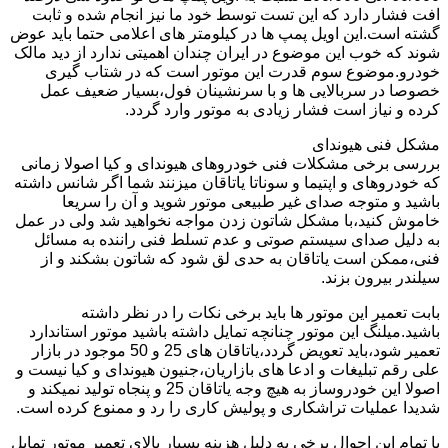
افت فشار دارد که این تست توسط خود ما نیز انجام شده و ثابت
گشته است.این اویل پمپ ها در کیلومتر های اعلامی حتما باید عوض
شوند که خوب این موضوع در ایران چندان اهمیتی ندارد از دید مالک
خودرو.موضوع سوم قدرت این موتور است که در شتاب گیری
خصوصا در سربالایی ها و با سرنشینان فول،بسیار ضعیف عمل
کرده و نیاز است فشار زیادی به موتور وارد گردد.
مشکل فنی هیوندای
بررسی برخی مشکلات فنی خودروهای هیوندای و کیا اصولا زمانی
که خودروهای و اپتیما و سوناتا یاتاقان میزنند شما اگر شانس داشته
باشید و متوجه صدای غیر طبیعی موتور شوید و آن را سریعا
خاموش کنید،با مشکل شاتون زدن مواجه نخواهید شد ولی در عمل
به دلیل صدای سیستم صوتی و عدم تسلط فنی راننده به مسائل
فنی،ممکن است یاتاقان به حدی لق شود که شاتون بشکند و از
سیلندر بیرون بزند.
بابت تعمیر این موتور ها باید برخی نکات را در نظر داشته
باشید.میلنگ این موتور چنانچه تمایل داشته باشید موتور استاندارد
تعمیر شود،باید تعویض گردد،یاتاقان های 25 و 50 موجود در بازار
علی رقم تبلیغات و ادعا های بازاریان،جنیون هیوندای و کیا نیست و
اصولا این خودروساز به هیچ وجه یاتاقان 25 و پنجاه تولید نمیکند و
شدیدا عملیات تراشکاری و پولیش کاری را رد و ممنوع کرده است.
با تمام این احوال برخی به دلیل هزینه بسیار بالای تعمیر موتور تمایل