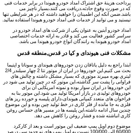
پرداخت هزینۀ حق اشتراک امداد خودرو هیوندا در برابر خدمات فنی
که در صورت وقوع حادثه،دریافت می کنند،بسیار ناچیز می
باشد.ضمن آنکه این اطمینان را خواهید داشته که در هر شرایطی تنها
نیستید و می توانید از خدمات فنی امداد خودرو هیوندا استفاده نمائید.
امداد خودرو آبتین به عنوان یکی از شرکت های امداد خودرو در
سراسر کشور فعالیت می کند و قادر به ارائه خدمات اختصاصی
امداد خودرو هیوندا به رانندگان انواع خودرو هیوندا می باشد.
مشکلات فنی هیوندای و کیا در قدس,منطقه قدس
ابتدا راجع به دلیل یاتاقان زدن خودروهای هیوندای و سوناتا و اپتیما
بحث می کنیم.این خودروها در ایران از موتور تتا 2 چهار سیلندر 2/4
لیتری بهره میبرند موتوری که بسیار مشکل داشته و چالش های
فراوانی را پشت سر گذاشته،این موتور که در چین تولید می شود در
این خودروها در ایران سوار بوده و نمونه امریکایی آن برای
خودروهای تولیدی در بازار امریکا تولید می شود.این موتور بنا به
فراخوان های متعدد کمپانی هیوندای،دارای پلیسه و خورده ریز های
فلزی به جا مانده از فلز کاری در خط تولید چین بوده و این موضوع
چندین سال ادامه داشته،این پلیسه ها در مسیر های حساس روغن
کاری انباشته شده و فشار روغن را کاهش می دهد.
موضوع دوم اویل پمپ ضعیف این موتور است و بعد از کارکرد
60/000 الی 100/000 نسبت به اویل پمپ های نو حدود سی درصد