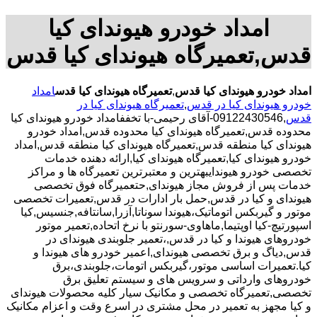
امداد خودرو هیوندای کیا
قدس,تعمیرگاه هیوندای کیا قدس
امداد خودرو هیوندای کیا قدس
,
تعمیرگاه هیوندای کیا قدس
امداد
خودرو هیوندای کیا در قدس
,
تعمیرگاه هیوندای کیا در
قدس
,09122430546-آقای رحیمی-با تخففامداد خودرو هیوندای کیا
محدوده قدس,تعمیرگاه هیوندای کیا محدوده قدس,امداد خودرو
هیوندای کیا منطقه قدس,تعمیرگاه هیوندای کیا منطقه قدس,امداد
خودرو هیوندای کیا,تعمیرگاه هیوندای کیا,ارائه دهنده خدمات
تخصصی خودرو هیوندایبهترین و معتبرترین تعمیرگاه ها و مراکز
خدمات پس از فروش مجاز هیوندای,حتعمیرگاه فوق تخصصی
هیوندای و کیا در قدس,حمل بار ادارات در قدس,تعمیرات تخصصی
موتور و گیربکس اتوماتیک،هیوندا سوناتا,آزرا,سانتافه,جنسیس,کیا
اسپورتیچ-کیا اوپتیما‌,ماهاوی-سورنتو با نرخ اتحاده,تعمیر موتور
خودروهای هیوندا و کیا در قدس,،تعمیر جلوبندی هیوندای در
قدس,دیاگ و برق تخصصی هیوندای,اعمیر خودرو های هیوندا و
کیا.تعمیرات اساسی موتور،گیربکس اتومات،جلوبندی،برق
خودروهای وارداتی و سرویس های و سیستم تعلیق برق
تخصصی,تعمیرگاه تخصصی و مکانیک سیار کلیه محصولات هیوندای
و کیا مجهز به تعمیر در محل مشتری در اسرع وقت و اعزام مکانیک