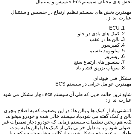
بخش های مختلف سیستم Ecs جنسیس و سنتنیال
مهمترین بخش های سیستم تنظیم ارتفاع در جنسیس و سنتنیال
عبارت اند از :
ECU
کمک های بادی در جلو
بالن ها در عقب
کمپرسور
سلونویید تقسیم
ریسرور
سنسور های ارتفاع سنج
سوپاپ تزریق فشار باد
مشکل فنی هیوندای
مهمترین عوامل خرابی در سیستم ECS
شایع ترین حالت هایی که طی آن سیستم ecs دچار مشکل می شود
عبارت اند از :
1.نشتی باد از کمک ها و بالن ها : در این وضعیت که به اصلاح پنچری
بالن و کمک گفته می شود،باد سیستم خالی شده و خودرو میخوابد.
2.به هم ریختن تنظیمات سیستم،زمانی که خودرو دچار تعمیرات غیر
اصولی شود و یا به دلیل خرابی یکی از کمک ها یا بالن ها به مدت
طولانی و عدم رفع مشکل،خودرو از کالیبره خارج شده و کج و یا