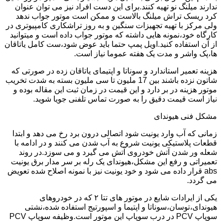
ندارند میلنگ نو تهیه کنند.برای این دست افراد نیز می توان عنوان
کرد ریسک تراش میلنگ بالاست و ممکن است موتور جواب ندهد
ولی مرکز با تهیه تجهیزات سنگین و به روز تراشکاری کامپیوتری در
کارگاه خود،نمونه هایی داشته که موتور جواب داده است و میتوانید
از آن استفاده کنید.اویل پمپ حتما باید عوض شود،ست کامل یاتاقان
ها،پک واشر و مدت یک هفته عموما نیاز است.
هزینه تعمیر استاندارد و سوناتا و اپتیمای یاتاقان زده در صورتی که
شاتون نزده باشند بین 17 ملیون تا سی ملیون بسته به شدت تخریب
موتور هزینه در بر دارد و این قیمت در زمان ثبت این مقاله بوده و
نیاز است قیمت دقیق را به صورت تماس تلفنی جویا شوید.
مشکل فنی هیوندای
زمانی که آب وارد یونیت شود اتصالی درون برد رخ می دهد و ابتدا
قطعات پلاستیکی یونیت شروع به آب شدن می کنند و در ادامه با
شعله ور شدن آتش خودروی آتش می گیرد و می سوزد.در روند
تعمیراتی و رفع این مشکل،هیوندای یک رله بر سر مدار برق یونیت
abs قرار داده می شود و خود یونیت نیز با نمونه اصلاح شده تعویض
می گردد.
یکی از ایرادات شایع در موتور های تتا ۲ که در خودروهای
هیوندای،توسان،سوناتا و اپتیما و اسپورتیج استفاده شده،نشتی
سوپاپ PCV در درب سوپاپ این موتور است.وظیفه سوپاپ PCV