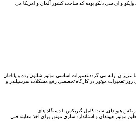
موارد دیگر به صورت مفصل در مقاله نحوه استفاده صحیح از گیربکس اتوماتیک توضیح داده شده است.روغن مورد استفاده در از نوع ||| ATF وایکو و ای سی دلکو بوده که ساخت کشور آلمان و امریکا می
ا عزیزان ارائه می گردد.تعمیرات اساسی موتور شاتون زده و یاتاقان
ای روز تعمیرات موتور در کارگاه تخصصی رفع مشکلات سرسیلندر و
یربکس هیوندای,تست کامل گیربکس با دستگاه های
موتور هیوندای و استاندارد سازی موتور برای اخذ معاینه فنی