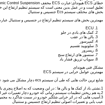
تعلیق است و در عمل بدین معنی است که سیستم تنظیم ارتفاع این 
بخش های مختلف سیستم Ecs جنسیس و سنتنیال
مهمترین بخش های سیستم تنظیم ارتفاع در جنسیس و سنتنیال عبارت ا
ECU
کمک های بادی در جلو
بالن ها در عقب
کمپرسور
سلونویید تقسیم
ریسرور
سنسور های ارتفاع سنج
سوپاپ تزریق فشار باد
مشکل فنی هیوندای
مهمترین عوامل خرابی در سیستم ECS
شایع ترین حالت هایی که طی آن سیستم ecs دچار مشکل می شود عبارت اند از :
1.نشتی باد از کمک ها و بالن ها : در این وضعیت که به اصلاح پنچری بالن و کمک گفته می شود،باد سیستم خالی شده و خودرو میخوابد.
2.به هم ریختن تنظیمات سیستم،زمانی که خودرو دچار تعمیرات غیر اصولی شود و یا به دلیل خرابی یکی از کمک ها یا بالن ها به مدت طولانی و عدم رفع مشکل،خودرو از کالیبره خارج شده و کج و یا می خوابد.
3.آسیب هایی که در اثر خرابی شلگیر خودرو در سمت شاگرد به مجموعه کمپرسور و سلونویید تقسیم و سیم کشی این قسمت وارد می شود.
عیب یابی و تعمیرات اصولی تنظیم ارتفاع جنسیس و سنتنیال