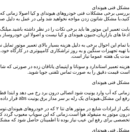
مشکل فنی هیوندای
بررسی برخی مشکلات فنی خودروهای هیوندای و کیا اصولا زمانی که خو
کنید،با مشکل شاتون زدن مواجه نخواهید شد ولی در عمل به دلیل صد
ادعا های بازاریان،جنیون هیوندای و کیا نیست و اصولا این خودروساز به هیچ وجه یاتاقان 25 و پنجاه تولید نمیکند و شدیدا عملیات تراشکاری و
با تمام این احوال برخی به دلیل هزینه بسیار بالای تعمیر موتور تما
با تهیه تجهیزات سنگین و به روز تراشکاری کامپیوتری در کارگاه خود،
مدت یک هفته عموما نیاز است.
است قیمت دقیق را به صورت تماس تلفنی جویا شوید.
مشکل فنی هیوندای
زمانی که آب وارد یونیت شود اتصالی درون برد رخ می دهد و ابتدا ق
رفع این مشکل،هیوندای یک رله بر سر مدار برق یونیت abs قرار داده می شود و خود یونیت نیز با نمونه اصلاح شده تعویض می گردد.
درون موتور به منیفولد هوا است.زمانی که این سوپاپ معیوب گردد کل
تخصصی برای رفع این عیب نیاز بوده تا اطمینان حاصل شود که مشک
مشکل فنی هیوندای