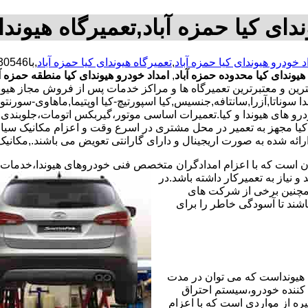
دای کیا حمزه آباد,تعمیرگاه هیوندا
د خودرو هیوندای کیا حمزه آباد
,
تعمیرگاه هیوندای کیا حمزه آباد
,با
هیوندای کیا محدوده حمزه آباد
,
امداد خودرو هیوندای کیا منطقه حمزه آب
هترین و معتبرترین تعمیرگاه ها و مراکز خدمات پس از فروش مجاز هیو
وناتا,آزرا,سانتافه,جنسیس,کیا اسپورتیچ-کیا اوپتیما‌,ماهاوی-سورنتو با 
ودرو های هیوندا و کیا.تعمیرات اساسی موتور،گیربکس اتومات،جلوبند
یا مجهز به تعمیر در محل مشتری در اسرع وقت و اعزام مکانیک سی
ائه شده به صورت اریجینال و دارای گارانتی تعویض می باشند.,مکانیک س
ران است که با اعزام امدادگران متخصص فنی خودروهای هیوندا،خدمات
نیاز به تعمیرکار داشته باشد.در
همچنین برخی از شرکت های
شند تا آسودگی خاطر را برای
هیونداست که می توان در مدت
کننده خودرو،سیستم احتراق
ره از مواردی است که با اعزام