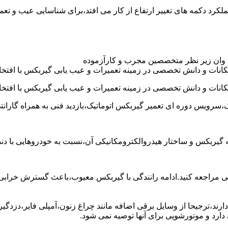
د عموما عملکرد دکمه های تغییر ارتفاع از کار می افتد،برای شناسایی عیب 
 وان زیر نظر متخصصین مجرب و کارآزموده
کانات و دانش تخصصی در زمینه تعمیرات و عیب یابی گیربکس با افتخار
کانات و دانش تخصصی در زمینه تعمیرات و عیب یابی گیربکس با افتخار
،سرویس دوره ای تعمیر گیربکس اتوماتیک،بازدید فنی به همراه گارانت
 به گیربکس و ساختار هیدروالکترومکانیکی آن،نسبت به خودروهایی ب
مراجعه کنید.ادامه رانندگی با گیربکس معیوب،باعث گسترش خرابی به
ند،ترجیحا از وسایل برقی اضافه مانند چراغ زنون،آمپلی فایر،دزدگیر 
رد و موتورشویی برای آنها توصیه نمی شود.