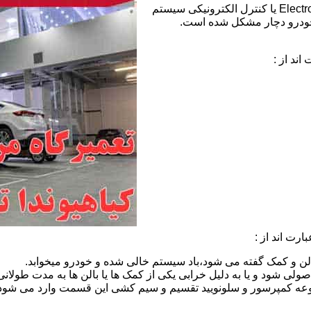
خطای ECS هیوندای:عبارت ECS مخفف Electronic Control Suspension یا کنترل الکترونیکی سیستم
خودرو دچار مشکل شده است.
ند از :