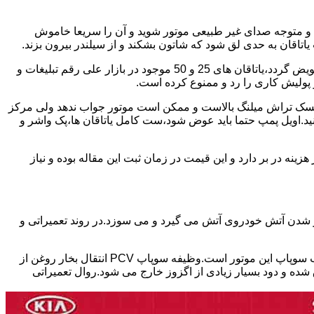
د و متوجه صدای غیر طبیعی موتور شوید و آن را سریعا خاموش
اقان به حدی لق شود که شاتون بشکند و از سیلندر بیرون بزند.
بابت تعمیر این موتور ها باید برخی نکات را در نظر داشته باشید.میلنگ این موتور چنانچه تمایل داشته باشید موتور استاندارد تعمیر شود،باید تعویض گردد،یاتاقان های 25 و 50 موجود در بازار علی رقم تبلیغات و
 کرد ریسک تراش میلنگ بالاست و ممکن است موتور جواب ندهد ولی مرکز
کنید.اویل پمپ حتما باید عوض شود،ست کامل یاتاقان ها،پک واشر و
ین 17 ملیون تا سی ملیون بسته به شدت تخریب موتور هزینه در بر دارد و این قیمت در زمان ثبت این مقاله بوده و نیاز
ور شدن آتش خودروی آتش می گیرد و می سوزد.در روند تعمیراتی و
یکی از ایرادات شایع در موتور های تتا ۲ که در خودروهای هیوندای،توسان،سوناتا و اپتیما و اسپورتیج استفاده شده،نشتی سوپاپ PCV در درب سوپاپ این موتور است.وظیفه سوپاپ PCV انتقال بخار روغن از
ده و دود بسیار زیادی از اگزوز خارج می شود.روال تعمیراتی