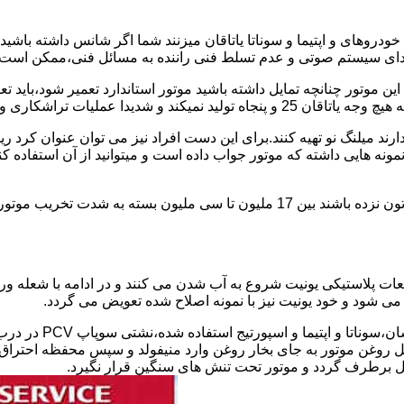
دروهای و اپتیما و سوناتا یاتاقان میزنند شما اگر شانس داشته باشی
ای سیستم صوتی و عدم تسلط فنی راننده به مسائل فنی،ممکن است یات
 پولیش کاری را رد و ممنوع کرده است.
یل ندارند میلنگ نو تهیه کنند.برای این دست افراد نیز می توان عنوان
نمونه هایی داشته که موتور جواب داده است و میتوانید از آن استفاده 
هزینه تعمیر استاندارد و سوناتا و اپتیمای یاتاقان زده در صورتی که شاتون نزده باشند ب
طعات پلاستیکی یونیت شروع به آب شدن می کنند و در ادامه با شعله 
 روغن موتور به جای بخار روغن وارد منیفولد و سپس محفظه احتراق ش
ل برطرف گردد و موتور تحت تنش های سنگین قرار نگیرد.