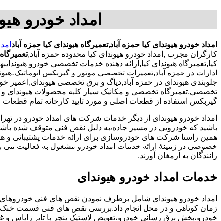
امداد خودرو هیون
امداد خودرو هیوندای کیا حمزه آباد
,
تعمیرگاه هیوندای کیا حمزه آباد
امدا
کارگران مجرب
,امداد خودرو هیوندای کیا محدوده حمزه آباد,
تعمیرگاه 
کیا,تعمیرگاه هیوندای کیا,ارائه دهنده خدمات تخصصی خودرو هیوندایب
ادارات در حمزه آباد,تعمیرات تخصصی موتور و گیربکس اتوماتیک،هیوندا س
جلوبندی هیوندای در حمزه آباد,دیاگ و برق تخصصی هیوندای,اعمیر خ
تخصصی,تعمیرگاه تخصصی و مکانیک سیار کلیه محصولات هیوندای و ک
گیربکس استفاده از قطعات اصلی و مورد تایید کارخانه تمام قطعات ار
امداد خودرو هیوندای از دیگر خدمات شرکت های امداد خودرو در ته
باشید که خودرویی در مسیر جاده،به دلیل نقص فنی متوقف شده باشد و 
همین راستا شرکت های خودروسازی برای ارائه خدمات پشتیبانی و 
خصوصی در زمینۀ ارائه خدمات امداد خودرو مشغول به فعالیت می با
رانندگان به ارمغان آورند.
خدمات امداد خودرو هیوندای
امداد خودرو هیوندای شامل برطرف نمودن نقص های فنی خودروهای 
زمان کوتاهی و در محل انجام داد.بررسی نقص های فنی قسمت خنک 
خودرو،بخش برق رسانی خودرو،تعویض لاستیک پنچر با تایر زاپاس و غی