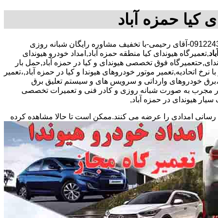
ی کیا حمزه آباد
09122430546-آقای رحیمی-با تخفیف مشاوره رایگان شبانه روزی
اد
,تعمیرگاه هیوندای کیا منطقه حمزه آباد,امداد خودرو هیوندای
ندای,حتعمیرگاه فوق تخصصی هیوندای و کیا در حمزه آباد,حمل بار
نرخ اتحادیه,تعمیر موتور خودروهای هیوندا و کیا در حمزه آباد,،تعمیر
ی،برق خودروهای وارداتی و سرویس های و سیستم تعلیق برق
ار مجرب به صورت شبانه روزی و کادر فنی و تعمیرات تخصصی
یار هیوندای در حمزه آباد,
 رسانی امدادی را عرضه می کنند.ممکن است تا حالا مشاهده
کرده