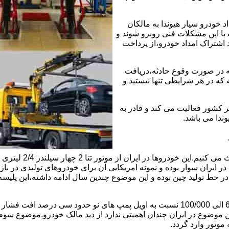
خودرو سیار هیوندا به مالکان
 با این مشکلات فنی روبرو شوند و
د اشتراک امداد خودرو،از پرداخت
که در صورت وقوع حادثه،دریافت
 که در هر شرایطی تنها نیستید و
ر کشور فعالیت می کند و قادر به
وندا می باشد.
ابتدا راجع به دلیل 
ایران سوار بوده و نمونه امریکایی آن برای خودروهای تولیدی در بازار
ی در خط تولید چین بوده و این موضوع چندین سال ادامه داشته،این پل
موضوع دوم اویل پمپ ضعیف این موتور است و بعد از کارکرد 60/000 الی 100/000 نسبت به 
ین موضوع در ایران چندان اهمیتی ندارد از دید مالک خودرو.موضوع س
وتور وارد گردد.