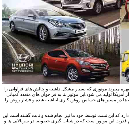
یاتاقان زدن خودروهای هیوندای و سوناتا و اپتیما بحث می کنیم.این خودروها در ایران از موتور تتا 2 چهار سیلندر 2/4 لیتری بهره میبرند موتوری که بسیار مشکل داشته و چالش های فراوانی را
 امریکا تولید می شود.این موتور بنا به فراخوان های متعدد کمپانی
یسه ها در مسیر های حساس روغن کاری انباشته شده و فشار روغن را
اویل پمپ های نو حدود سی درصد افت فشار دارد که این تست توسط خود ما نیز انجام شده و ثابت گشته است.این
وم قدرت این موتور است که در شتاب گیری خصوصا در سربالایی ها و