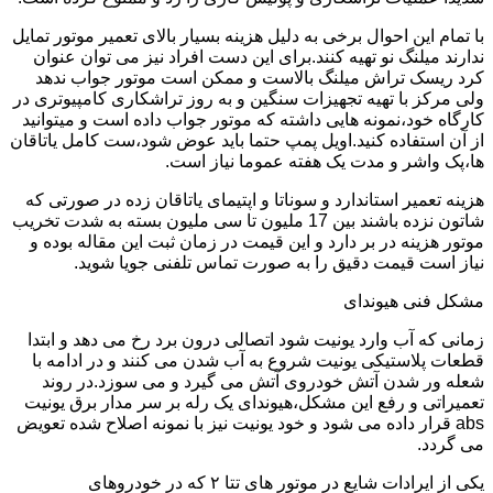
با تمام این احوال برخی به دلیل هزینه بسیار بالای تعمیر موتور تمایل
ندارند میلنگ نو تهیه کنند.برای این دست افراد نیز می توان عنوان
کرد ریسک تراش میلنگ بالاست و ممکن است موتور جواب ندهد
ولی مرکز با تهیه تجهیزات سنگین و به روز تراشکاری کامپیوتری در
کارگاه خود،نمونه هایی داشته که موتور جواب داده است و میتوانید
از آن استفاده کنید.اویل پمپ حتما باید عوض شود،ست کامل یاتاقان
ها،پک واشر و مدت یک هفته عموما نیاز است.
هزینه تعمیر استاندارد و سوناتا و اپتیمای یاتاقان زده در صورتی که
شاتون نزده باشند بین 17 ملیون تا سی ملیون بسته به شدت تخریب
موتور هزینه در بر دارد و این قیمت در زمان ثبت این مقاله بوده و
نیاز است قیمت دقیق را به صورت تماس تلفنی جویا شوید.
مشکل فنی هیوندای
زمانی که آب وارد یونیت شود اتصالی درون برد رخ می دهد و ابتدا
قطعات پلاستیکی یونیت شروع به آب شدن می کنند و در ادامه با
شعله ور شدن آتش خودروی آتش می گیرد و می سوزد.در روند
تعمیراتی و رفع این مشکل،هیوندای یک رله بر سر مدار برق یونیت
abs قرار داده می شود و خود یونیت نیز با نمونه اصلاح شده تعویض
می گردد.
یکی از ایرادات شایع در موتور های تتا ۲ که در خودروهای