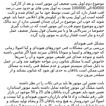
موضوع دوم اویل پمپ ضعیف این موتور است و بعد از کارکرد
60/000 الی 100/000 نسبت به اویل پمپ های نو حدود سی درصد
افت فشار دارد که این تست توسط خود ما نیز انجام شده و ثابت
گشته است.این اویل پمپ ها در کیلومتر های اعلامی حتما باید عوض
شوند که خوب این موضوع در ایران چندان اهمیتی ندارد از دید مالک
خودرو.موضوع سوم قدرت این موتور است که در شتاب گیری
خصوصا در سربالایی ها و با سرنشینان فول،بسیار ضعیف عمل
کرده و نیاز است فشار زیادی به موتور وارد گردد.
مشکل فنی هیوندای
بررسی برخی مشکلات فنی خودروهای هیوندای و کیا اصولا زمانی
که خودروهای و اپتیما و سوناتا یاتاقان میزنند شما اگر شانس داشته
باشید و متوجه صدای غیر طبیعی موتور شوید و آن را سریعا
خاموش کنید،با مشکل شاتون زدن مواجه نخواهید شد ولی در عمل
به دلیل صدای سیستم صوتی و عدم تسلط فنی راننده به مسائل
فنی،ممکن است یاتاقان به حدی لق شود که شاتون بشکند و از
سیلندر بیرون بزند.
بابت تعمیر این موتور ها باید برخی نکات را در نظر داشته
باشید.میلنگ این موتور چنانچه تمایل داشته باشید موتور استاندارد
تعمیر شود،باید تعویض گردد،یاتاقان های 25 و 50 موجود در بازار
علی رقم تبلیغات و ادعا های بازاریان،جنیون هیوندای و کیا نیست و
اصولا این خودروساز به هیچ وجه یاتاقان 25 و پنجاه تولید نمیکند و
شدیدا عملیات تراشکاری و پولیش کاری را رد و ممنوع کرده است.