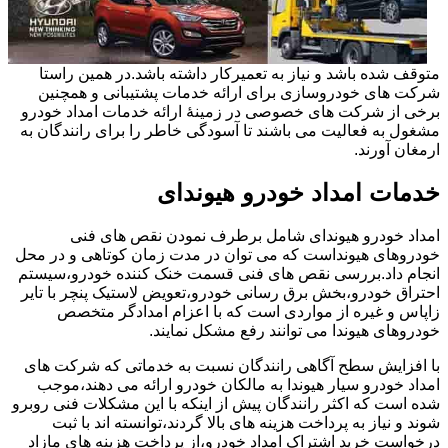
متوقف شده باشد و نیاز به تعمیرکار داشته باشد.در همین راستا
شرکت های خودروسازی برای ارائه خدمات پشتیبانی و همچنین
برخی از شرکت های خصوصی در زمینۀ ارائه خدمات امداد خودرو
مشغول به فعالیت می باشند تا آسودگی خاطر را برای رانندگان به
ارمغان آورند.
خدمات امداد خودرو هیوندای
امداد خودرو هیوندای شامل برطرف نمودن نقص های فنی
خودروهای هیونداست که می توان در مدت زمان کوتاهی و در محل
انجام داد.بررسی نقص های فنی قسمت خنک کننده خودرو،سیستم
احتراق خودرو،بخش برق رسانی خودرو،تعویض لاستیک پنچر با تایر
زاپاس و غیره از مواردی است که با اعزام امدادگر متخصص
خودروهای هیوندا می توانند رفع مشکل نمایند.
با افزایش سطح آگاهی رانندگان نسبت به خدماتی که شرکت های
امداد خودرو سیار هیوندا به مالکان خودرو ارائه می دهند،موجب
شده است که اکثر رانندگان پیش از اینکه با این مشکلات فنی روبرو
شوند و نیاز به پرداخت هزینه های بالا گردند،توانسته اند با ثبت
درخواست خرید اشتراک امداد خودرو،از پرداخت هزینه های مازاد