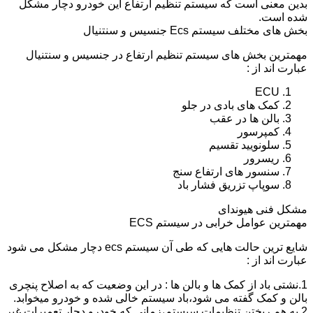
بدین معنی است که سیستم تنظیم ارتفاع این خودرو دچار مشکل
شده است.
بخش های مختلف سیستم Ecs جنسیس و سنتنیال
مهمترین بخش های سیستم تنظیم ارتفاع در جنسیس و سنتنیال
عبارت اند از :
ECU
کمک های بادی در جلو
بالن ها در عقب
کمپرسور
سلونویید تقسیم
ریسرور
سنسور های ارتفاع سنج
سوپاپ تزریق فشار باد
مشکل فنی هیوندای
مهمترین عوامل خرابی در سیستم ECS
شایع ترین حالت هایی که طی آن سیستم ecs دچار مشکل می شود
عبارت اند از :
1.نشتی باد از کمک ها و بالن ها : در این وضعیت که به اصلاح پنچری
بالن و کمک گفته می شود،باد سیستم خالی شده و خودرو میخوابد.
2.به هم ریختن تنظیمات سیستم،زمانی که خودرو دچار تعمیرات غیر