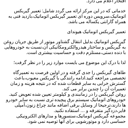
افتخار اعلام می دارد.
خدماتی که در این مرکز ارائه می گردد شامل: تعمیر گیربکس
اتوماتیک،سرویس دوره ای تعمیر گیربکس اتوماتیک،بازدید فنی به
همراه گارانتی یکساله می باشد.
تعمیر گیربکس اتوماتیک هیوندای
گیربکس اتوماتیک بدلیل انتقال گشتاور موتور از طریق جریان روغن
به گیربکس و ساختار هیدروالکترومکانیکی آن،نسبت به خودروهایی
با دنده دستی،مستلزم دقت و حساسیت بیشتری است.
لذا با درک این موضوع می بایست موارد زیر را در نظر گرفت؛
طاهای گیربکس را جدی گرفته و در اولین فرصت به تعمیرگاه
تخصصی مراجعه کنید.ادامه رانندگی با گیربکس معیوب،باعث
گسترش خرابی به سایر قطعات شده که در نتیجه هزینه و زمان
تعمیرات آن را چندین برابر می کند.
روغن گیربکس را در زمانبندی و کیلومتر تعیین شده تعویض کنید.
خودروهای اتوماتیک سیستم برق پیچیده تری نسبت به سایر خودرو
ها دارند،ترجیحا از وسایل برقی اضافه مانند چراغ زنون،آمپلی
فایر،دزدگیر متفرقه و … استفاده نکنید.
مجموعه گیربکس اتوماتیک،سنسورها و مدارهای الکترونیکی
حساسی دارد و موتورشویی برای آنها توصیه نمی شود.