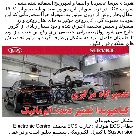
هیوندای،توسان،سوناتا و اپتیما و اسپورتیج استفاده شده،نشتی
سوپاپ PCV در درب سوپاپ این موتور است.وظیفه سوپاپ PCV
انتقال بخار روغن از درون موتور به منیفولد هوا است.زمانی که این
سوپاپ معیوب گردد کل روغن موتور به جای بخار روغن وارد
منیفولد و سپس محفظه احتراق شده و دود بسیار زیادی از اگزوز
خارج می شود.روال تعمیراتی تخصصی برای رفع این عیب نیاز بوده
تا اطمینان حاصل شود که مشکل برطرف گردد و موتور تحت تنش
های سنگین قرار نگیرد.
مشکل فنی هیوندای
خطای ECS هیوندای:عبارت ECS مخفف Electronic Control
Suspension یا کنترل الکترونیکی سیستم تعلیق است و در عمل