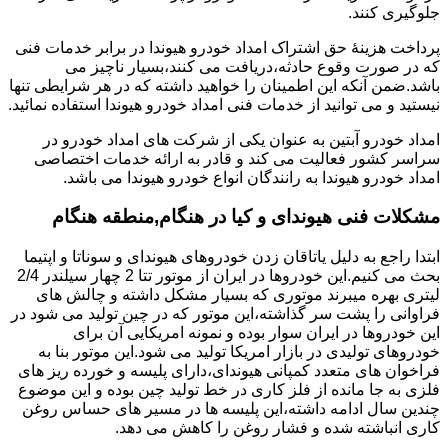
جلوگیری کنند.
پرداخت هزینۀ حق اشتراک امداد خودرو هیوندا در برابر خدمات فنی
که در صورت وقوع حادثه،دریافت می کنند،بسیار ناچیز می
باشد.ضمن آنکه این اطمینان را خواهید داشته که در هر شرایطی تنها
نیستید و می توانید از خدمات فنی امداد خودرو هیوندا استفاده نمائید.
امداد خودرو آبتین به عنوان یکی از شرکت های امداد خودرو در
سراسر کشور فعالیت می کند و قادر به ارائه خدمات اختصاصی
امداد خودرو هیوندا به رانندگان انواع خودرو هیوندا می باشد.
مشکلات فنی هیوندای و کیا در هنگام,منطقه هنگام
ابتدا راجع به دلیل یاتاقان زدن خودروهای هیوندای و سوناتا و اپتیما
بحث می کنیم.این خودروها در ایران از موتور تتا 2 چهار سیلندر 2/4
لیتری بهره میبرند موتوری که بسیار مشکل داشته و چالش های
فراوانی را پشت سر گذاشته،این موتور که در چین تولید می شود در
این خودروها در ایران سوار بوده و نمونه امریکایی آن برای
خودروهای تولیدی در بازار امریکا تولید می شود.این موتور بنا به
فراخوان های متعدد کمپانی هیوندای،دارای پلیسه و خورده ریز های
فلزی به جا مانده از فلز کاری در خط تولید چین بوده و این موضوع
چندین سال ادامه داشته،این پلیسه ها در مسیر های حساس روغن
کاری انباشته شده و فشار روغن را کاهش می دهد.