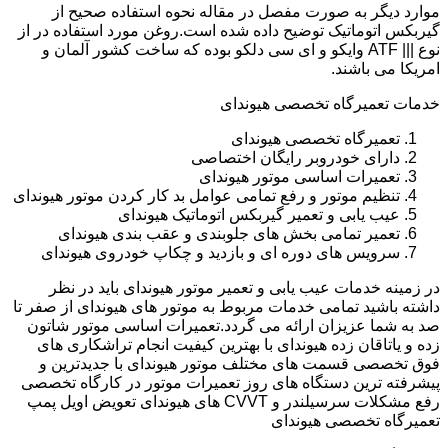
موارد دیگر به صورت مفصل در مقاله نحوه استفاده صحیح از
گیربکس اتوماتیک توضیح داده شده است.روغن مورد استفاده در از
نوع ||| ATF وایکو و ای سی دلکو بوده که ساخت کشور آلمان و
امریکا می باشند.
خدمات تعمیرگاه تخصصی هیوندای
تعمیرگاه تخصصی هیوندای
دارای خودروبر رایگان اختصاصی
تعمیرات اساسی موتور هیوندای
تنظیم موتور و رفع تمامی عوامل بد کار کردن موتور هیوندای
عیب یابی و تعمیر گیربکس اتوماتیک هیوندای
تعمیر تمامی بخش های جلوبندی و عقب بندی هیوندای
سرویس های دوره ای و بازدید و چکاپ خودروی هیوندای
در زمینه خدمات عیب یابی و تعمیر موتور هیوندای باید در نظر
داشته باشید تمامی خدمات مربوط به موتور های هیوندای از صفر تا
صد به شما عزیزان ارائه می گردد.تعمیرات اساسی موتور شاتون
زده و یاتاقان زده هیوندای با بهترین کیفیت انجام تراشکاری های
فوق تخصصی قسمت های مختلف موتور هیوندای با جدیدترین و
پیشرفته ترین دستگاه های روز تعمیرات موتور در کارگاه تخصصی
رفع مشکلات سرسیلندر و CVVT های هیوندای تعویض اویل پمپ
تعمیرگاه تخصصی هیوندای