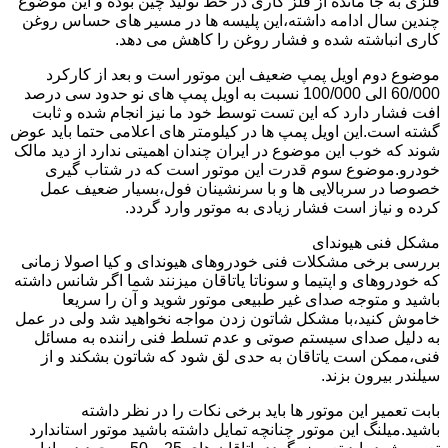
فلزی به جا مانده از فلز کاری در خط تولید چین بوده و این موضوع
چندین سال ادامه داشته،این پلیسه ها در مسیر های حساس روغن
کاری انباشته شده و فشار روغن را کاهش می دهد.
موضوع دوم اویل پمپ ضعیف این موتور است و بعد از کارکرد
60/000 الی 100/000 نسبت به اویل پمپ های نو حدود سی درصد
افت فشار دارد که این تست توسط خود ما نیز انجام شده و ثابت
گشته است.این اویل پمپ ها در کیلومتر های اعلامی حتما باید عوض
شوند که خوب این موضوع در ایران چندان اهمیتی ندارد از دید مالک
خودرو.موضوع سوم قدرت این موتور است که در شتاب گیری
خصوصا در سربالایی ها و با سرنشینان فول،بسیار ضعیف عمل
کرده و نیاز است فشار زیادی به موتور وارد گردد.
مشکل فنی هیوندای
بررسی برخی مشکلات فنی خودروهای هیوندای و کیا اصولا زمانی
که خودروهای و اپتیما و سوناتا یاتاقان میزنند شما اگر شانس داشته
باشید و متوجه صدای غیر طبیعی موتور شوید و آن را سریعا
خاموش کنید،با مشکل شاتون زدن مواجه نخواهید شد ولی در عمل
به دلیل صدای سیستم صوتی و عدم تسلط فنی راننده به مسائل
فنی،ممکن است یاتاقان به حدی لق شود که شاتون بشکند و از
سیلندر بیرون بزند.
بابت تعمیر این موتور ها باید برخی نکات را در نظر داشته
باشید.میلنگ این موتور چنانچه تمایل داشته باشید موتور استاندارد