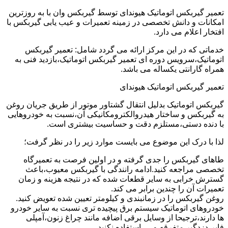
تعمیر گیربکس اتوماتیک هیوندای توسط گیربکس وان با به روزترین
امکانات و دانش تخصصی در زمینه تعمیرات و عیب یابی گیربکس با
افتخار اعلام می دارد.
خدماتی که در این مرکز ارائه می گردد شامل: تعمیر گیربکس
اتوماتیک،سرویس دوره ای تعمیر گیربکس اتوماتیک،بازدید فنی به
همراه گارانتی یکساله می باشد.
تعمیر گیربکس اتوماتیک هیوندای
گیربکس اتوماتیک بدلیل انتقال گشتاور موتور از طریق جریان روغن
به گیربکس و ساختار هیدروالکترومکانیکی آن،نسبت به خودروهایی
با دنده دستی،مستلزم دقت و حساسیت بیشتری است.
لذا با درک این موضوع می بایست موارد زیر را در نظر گرفت؛
طاهای گیربکس را جدی گرفته و در اولین فرصت به تعمیرگاه
تخصصی مراجعه کنید.ادامه رانندگی با گیربکس معیوب،باعث
گسترش خرابی به سایر قطعات شده که در نتیجه هزینه و زمان
تعمیرات آن را چندین برابر می کند.
روغن گیربکس را در زمانبندی و کیلومتر تعیین شده تعویض کنید.
خودروهای اتوماتیک سیستم برق پیچیده تری نسبت به سایر خودرو
ها دارند،ترجیحا از وسایل برقی اضافه مانند چراغ زنون،آمپلی
فایر،دزدگیر متفرقه و … استفاده نکنید.