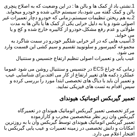
1.نشتی باد از کمک ها و بالن ها : در این وضعیت که به اصلاح پنچری
بالن و کمک گفته می شود،باد سیستم خالی شده و خودرو میخوابد.
2.به هم ریختن تنظیمات سیستم،زمانی که خودرو دچار تعمیرات غیر
اصولی شود و یا به دلیل خرابی یکی از کمک ها یا بالن ها به مدت
طولانی و عدم رفع مشکل،خودرو از کالیبره خارج شده و کج و یا
می خوابد.
3.آسیب هایی که در اثر خرابی شلگیر خودرو در سمت شاگرد به
مجموعه کمپرسور و سلونویید تقسیم و سیم کشی این قسمت وارد
می شود.
عیب یابی و تعمیرات اصولی تنظیم ارتفاع جنسیس و سنتنیال
زمانی که چراغ ECS در جنسیس و سنتنیال روشن می شود عموما
عملکرد دکمه های تغییر ارتفاع از کار می افتد،برای شناسایی عیب
و تعمیر آن باید با دیاگ های تخصصی ابتدا مورد را بررسی کرده و
سپس اقدام به تست های فیزیکی نمایید.
تعمیر گیربکس اتوماتیک هیوندای
مرکز تخصصی تعمیر گیربکس اتوماتیک هیوندای در تعمیرگاه
گیربکس وان زیر نظر متخصصین مجرب و کارآزموده
تعمیر گیربکس اتوماتیک هیوندای توسط گیربکس وان با به روزترین
امکانات و دانش تخصصی در زمینه تعمیرات و عیب یابی گیربکس با
افتخار اعلام می دارد.