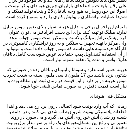
تعمیر شود،باید تعویض گردد،یاتاقان های 25 و 50 موجود در بازار
علی رقم تبلیغات و ادعا های بازاریان،جنیون هیوندای و کیا نیست و
اصولا این خودروساز به هیچ وجه یاتاقان 25 و پنجاه تولید نمیکند و
شدیدا عملیات تراشکاری و پولیش کاری را رد و ممنوع کرده است.
با تمام این احوال برخی به دلیل هزینه بسیار بالای تعمیر موتور تمایل
ندارند میلنگ نو تهیه کنند.برای این دست افراد نیز می توان عنوان
کرد ریسک تراش میلنگ بالاست و ممکن است موتور جواب ندهد
ولی مرکز با تهیه تجهیزات سنگین و به روز تراشکاری کامپیوتری در
کارگاه خود،نمونه هایی داشته که موتور جواب داده است و میتوانید
از آن استفاده کنید.اویل پمپ حتما باید عوض شود،ست کامل یاتاقان
ها،پک واشر و مدت یک هفته عموما نیاز است.
هزینه تعمیر استاندارد و سوناتا و اپتیمای یاتاقان زده در صورتی که
شاتون نزده باشند بین 17 ملیون تا سی ملیون بسته به شدت تخریب
موتور هزینه در بر دارد و این قیمت در زمان ثبت این مقاله بوده و
نیاز است قیمت دقیق را به صورت تماس تلفنی جویا شوید.
مشکل فنی هیوندای
زمانی که آب وارد یونیت شود اتصالی درون برد رخ می دهد و ابتدا
قطعات پلاستیکی یونیت شروع به آب شدن می کنند و در ادامه با
شعله ور شدن آتش خودروی آتش می گیرد و می سوزد.در روند
تعمیراتی و رفع این مشکل،هیوندای یک رله بر سر مدار برق یونیت
abs قرار داده می شود و خود یونیت نیز با نمونه اصلاح شده تعویض