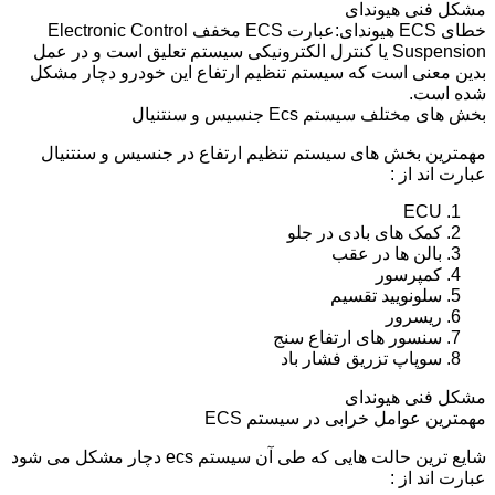
مشکل فنی هیوندای
خطای ECS هیوندای:عبارت ECS مخفف Electronic Control
Suspension یا کنترل الکترونیکی سیستم تعلیق است و در عمل
بدین معنی است که سیستم تنظیم ارتفاع این خودرو دچار مشکل
شده است.
بخش های مختلف سیستم Ecs جنسیس و سنتنیال
مهمترین بخش های سیستم تنظیم ارتفاع در جنسیس و سنتنیال
عبارت اند از :
ECU
کمک های بادی در جلو
بالن ها در عقب
کمپرسور
سلونویید تقسیم
ریسرور
سنسور های ارتفاع سنج
سوپاپ تزریق فشار باد
مشکل فنی هیوندای
مهمترین عوامل خرابی در سیستم ECS
شایع ترین حالت هایی که طی آن سیستم ecs دچار مشکل می شود
عبارت اند از :