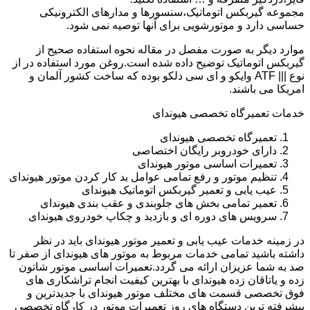
مجموعه گیربکس اتوماتیک،سنسورها و مدارهای الکترونیکی
حساسی دارد و موتورشویی برای آنها توصیه نمی شود.
موارد دیگر به صورت مفصل در مقاله نحوه استفاده صحیح از
گیربکس اتوماتیک توضیح داده شده است.روغن مورد استفاده در از
نوع ||| ATF وایکو و ای سی دلکو بوده که ساخت کشور آلمان و
امریکا می باشند.
خدمات تعمیرگاه تخصصی هیوندای
تعمیرگاه تخصصی هیوندای
دارای خودروبر رایگان اختصاصی
تعمیرات اساسی موتور هیوندای
تنظیم موتور و رفع تمامی عوامل بد کار کردن موتور هیوندای
عیب یابی و تعمیر گیربکس اتوماتیک هیوندای
تعمیر تمامی بخش های جلوبندی و عقب بندی هیوندای
سرویس های دوره ای و بازدید و چکاپ خودروی هیوندای
در زمینه خدمات عیب یابی و تعمیر موتور هیوندای باید در نظر
داشته باشید تمامی خدمات مربوط به موتور های هیوندای از صفر تا
صد به شما عزیزان ارائه می گردد.تعمیرات اساسی موتور شاتون
زده و یاتاقان زده هیوندای با بهترین کیفیت انجام تراشکاری های
فوق تخصصی قسمت های مختلف موتور هیوندای با جدیدترین و
پیشرفته ترین دستگاه های روز تعمیرات موتور در کارگاه تخصصی