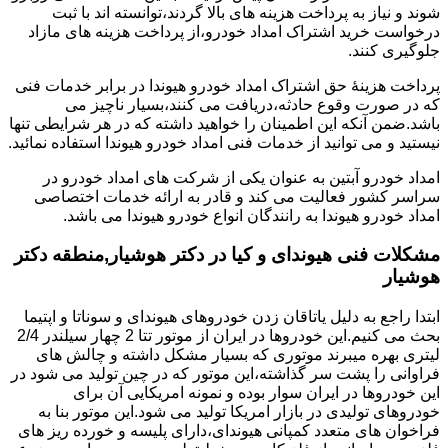
شوند و نیاز به پرداخت هزینه های بالا گردند،توانسته اند با ثبت
درخواست خرید اشتراک امداد خودرو،از پرداخت هزینه های مازاد
جلوگیری کنند.
پرداخت هزینۀ حق اشتراک امداد خودرو هیوندا در برابر خدمات فنی
که در صورت وقوع حادثه،دریافت می کنند،بسیار ناچیز می
باشد.ضمن آنکه این اطمینان را خواهید داشته که در هر شرایطی تنها
نیستید و می توانید از خدمات فنی امداد خودرو هیوندا استفاده نمائید.
امداد خودرو آبتین به عنوان یکی از شرکت های امداد خودرو در
سراسر کشور فعالیت می کند و قادر به ارائه خدمات اختصاصی
امداد خودرو هیوندا به رانندگان انواع خودرو هیوندا می باشد.
مشکلات فنی هیوندای و کیا در دکتر هوشیار,منطقه دکتر
هوشیار
ابتدا راجع به دلیل یاتاقان زدن خودروهای هیوندای و سوناتا و اپتیما
بحث می کنیم.این خودروها در ایران از موتور تتا 2 چهار سیلندر 2/4
لیتری بهره میبرند موتوری که بسیار مشکل داشته و چالش های
فراوانی را پشت سر گذاشته،این موتور که در چین تولید می شود در
این خودروها در ایران سوار بوده و نمونه امریکایی آن برای
خودروهای تولیدی در بازار امریکا تولید می شود.این موتور بنا به
فراخوان های متعدد کمپانی هیوندای،دارای پلیسه و خورده ریز های