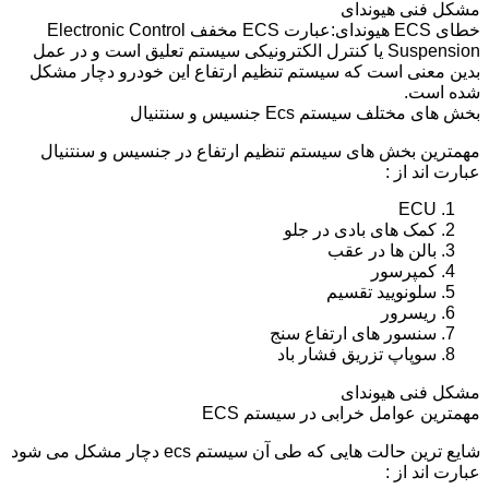
مشکل فنی هیوندای
خطای ECS هیوندای:عبارت ECS مخفف Electronic Control
Suspension یا کنترل الکترونیکی سیستم تعلیق است و در عمل
بدین معنی است که سیستم تنظیم ارتفاع این خودرو دچار مشکل
شده است.
بخش های مختلف سیستم Ecs جنسیس و سنتنیال
مهمترین بخش های سیستم تنظیم ارتفاع در جنسیس و سنتنیال
عبارت اند از :
ECU
کمک های بادی در جلو
بالن ها در عقب
کمپرسور
سلونویید تقسیم
ریسرور
سنسور های ارتفاع سنج
سوپاپ تزریق فشار باد
مشکل فنی هیوندای
مهمترین عوامل خرابی در سیستم ECS
شایع ترین حالت هایی که طی آن سیستم ecs دچار مشکل می شود
عبارت اند از :