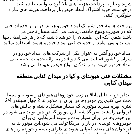
شوند و نیاز به پرداخت هزینه های بالا گردند،توانسته اند با ثبت
درخواست خرید اشتراک امداد خودرو،از پرداخت هزینه های مازاد
جلوگیری کنند.
پرداخت هزینۀ حق اشتراک امداد خودرو هیوندا در برابر خدمات فنی
که در صورت وقوع حادثه،دریافت می کنند،بسیار ناچیز می
باشد.ضمن آنکه این اطمینان را خواهید داشته که در هر شرایطی تنها
نیستید و می توانید از خدمات فنی امداد خودرو هیوندا استفاده نمائید.
امداد خودرو آبتین به عنوان یکی از شرکت های امداد خودرو در
سراسر کشور فعالیت می کند و قادر به ارائه خدمات اختصاصی
امداد خودرو هیوندا به رانندگان انواع خودرو هیوندا می باشد.
مشکلات فنی هیوندای و کیا در میدان کتابی,منطقه
میدان کتابی
ابتدا راجع به دلیل یاتاقان زدن خودروهای هیوندای و سوناتا و اپتیما
بحث می کنیم.این خودروها در ایران از موتور تتا 2 چهار سیلندر 2/4
لیتری بهره میبرند موتوری که بسیار مشکل داشته و چالش های
فراوانی را پشت سر گذاشته،این موتور که در چین تولید می شود در
این خودروها در ایران سوار بوده و نمونه امریکایی آن برای
خودروهای تولیدی در بازار امریکا تولید می شود.این موتور بنا به
فراخوان های متعدد کمپانی هیوندای،دارای پلیسه و خورده ریز های