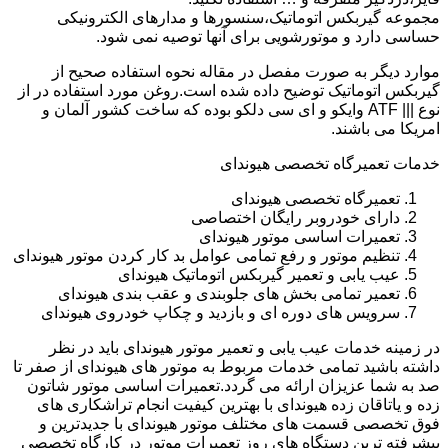
مجموعه گیربکس اتوماتیک،سنسورها و مدارهای الکترونیکی
حساسی دارد و موتورشویی برای آنها توصیه نمی شود.
موارد دیگر به صورت مفصل در مقاله نحوه استفاده صحیح از
گیربکس اتوماتیک توضیح داده شده است.روغن مورد استفاده در از
نوع ||| ATF وایکو و ای سی دلکو بوده که ساخت کشور آلمان و
امریکا می باشند.
خدمات تعمیرگاه تخصصی هیوندای
تعمیرگاه تخصصی هیوندای
دارای خودروبر رایگان اختصاصی
تعمیرات اساسی موتور هیوندای
تنظیم موتور و رفع تمامی عوامل بد کار کردن موتور هیوندای
عیب یابی و تعمیر گیربکس اتوماتیک هیوندای
تعمیر تمامی بخش های جلوبندی و عقب بندی هیوندای
سرویس های دوره ای و بازدید و چکاپ خودروی هیوندای
در زمینه خدمات عیب یابی و تعمیر موتور هیوندای باید در نظر
داشته باشید تمامی خدمات مربوط به موتور های هیوندای از صفر تا
صد به شما عزیزان ارائه می گردد.تعمیرات اساسی موتور شاتون
زده و یاتاقان زده هیوندای با بهترین کیفیت انجام تراشکاری های
فوق تخصصی قسمت های مختلف موتور هیوندای با جدیدترین و
پیشرفته ترین دستگاه های روز تعمیرات موتور در کارگاه تخصصی