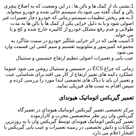
1.نشتی باد از کمک ها و بالن ها : در این وضعیت که به اصلاح پنچری
بالن و کمک گفته می شود،باد سیستم خالی شده و خودرو میخوابد.
2.به هم ریختن تنظیمات سیستم،زمانی که خودرو دچار تعمیرات غیر
اصولی شود و یا به دلیل خرابی یکی از کمک ها یا بالن ها به مدت
طولانی و عدم رفع مشکل،خودرو از کالیبره خارج شده و کج و یا
می خوابد.
3.آسیب هایی که در اثر خرابی شلگیر خودرو در سمت شاگرد به
مجموعه کمپرسور و سلونویید تقسیم و سیم کشی این قسمت وارد
می شود.
عیب یابی و تعمیرات اصولی تنظیم ارتفاع جنسیس و سنتنیال
زمانی که چراغ ECS در جنسیس و سنتنیال روشن می شود عموما
عملکرد دکمه های تغییر ارتفاع از کار می افتد،برای شناسایی عیب
و تعمیر آن باید با دیاگ های تخصصی ابتدا مورد را بررسی کرده و
سپس اقدام به تست های فیزیکی نمایید.
تعمیر گیربکس اتوماتیک هیوندای
مرکز تخصصی تعمیر گیربکس اتوماتیک هیوندای در تعمیرگاه
گیربکس وان زیر نظر متخصصین مجرب و کارآزموده
تعمیر گیربکس اتوماتیک هیوندای توسط گیربکس وان با به روزترین
امکانات و دانش تخصصی در زمینه تعمیرات و عیب یابی گیربکس با
افتخار اعلام می دارد.