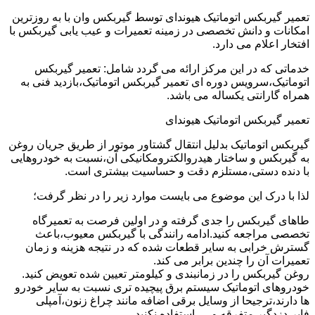
تعمیر گیربکس اتوماتیک هیوندای توسط گیربکس وان با به روزترین
امکانات و دانش تخصصی در زمینه تعمیرات و عیب یابی گیربکس با
افتخار اعلام می دارد.
خدماتی که در این مرکز ارائه می گردد شامل: تعمیر گیربکس
اتوماتیک،سرویس دوره ای تعمیر گیربکس اتوماتیک،بازدید فنی به
همراه گارانتی یکساله می باشد.
تعمیر گیربکس اتوماتیک هیوندای
گیربکس اتوماتیک بدلیل انتقال گشتاور موتور از طریق جریان روغن
به گیربکس و ساختار هیدروالکترومکانیکی آن،نسبت به خودروهایی
با دنده دستی،مستلزم دقت و حساسیت بیشتری است.
لذا با درک این موضوع می بایست موارد زیر را در نظر گرفت؛
طاهای گیربکس را جدی گرفته و در اولین فرصت به تعمیرگاه
تخصصی مراجعه کنید.ادامه رانندگی با گیربکس معیوب،باعث
گسترش خرابی به سایر قطعات شده که در نتیجه هزینه و زمان
تعمیرات آن را چندین برابر می کند.
روغن گیربکس را در زمانبندی و کیلومتر تعیین شده تعویض کنید.
خودروهای اتوماتیک سیستم برق پیچیده تری نسبت به سایر خودرو
ها دارند،ترجیحا از وسایل برقی اضافه مانند چراغ زنون،آمپلی
فایر،دزدگیر متفرقه و … استفاده نکنید.