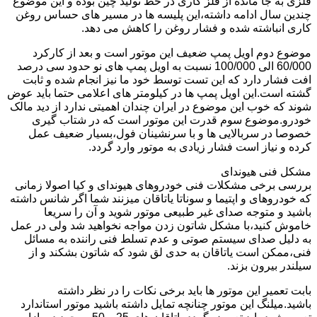
فلزی به جا مانده از فلز کاری در خط تولید چین بوده و این موضوع
چندین سال ادامه داشته،این پلیسه ها در مسیر های حساس روغن
کاری انباشته شده و فشار روغن را کاهش می دهد.
موضوع دوم اویل پمپ ضعیف این موتور است و بعد از کارکرد
60/000 الی 100/000 نسبت به اویل پمپ های نو حدود سی درصد
افت فشار دارد که این تست توسط خود ما نیز انجام شده و ثابت
گشته است.این اویل پمپ ها در کیلومتر های اعلامی حتما باید عوض
شوند که خوب این موضوع در ایران چندان اهمیتی ندارد از دید مالک
خودرو.موضوع سوم قدرت این موتور است که در شتاب گیری
خصوصا در سربالایی ها و با سرنشینان فول،بسیار ضعیف عمل
کرده و نیاز است فشار زیادی به موتور وارد گردد.
مشکل فنی هیوندای
بررسی برخی مشکلات فنی خودروهای هیوندای و کیا اصولا زمانی
که خودروهای و اپتیما و سوناتا یاتاقان میزنند شما اگر شانس داشته
باشید و متوجه صدای غیر طبیعی موتور شوید و آن را سریعا
خاموش کنید،با مشکل شاتون زدن مواجه نخواهید شد ولی در عمل
به دلیل صدای سیستم صوتی و عدم تسلط فنی راننده به مسائل
فنی،ممکن است یاتاقان به حدی لق شود که شاتون بشکند و از
سیلندر بیرون بزند.
بابت تعمیر این موتور ها باید برخی نکات را در نظر داشته
باشید.میلنگ این موتور چنانچه تمایل داشته باشید موتور استاندارد