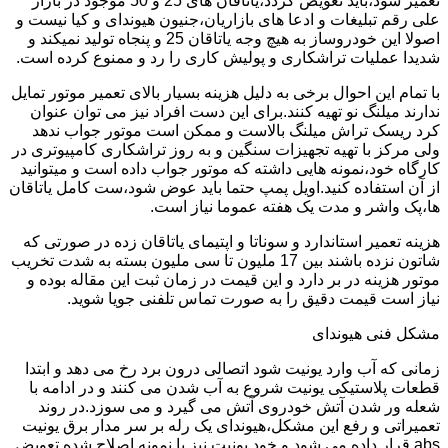
تعمیر شود،باید تعویض گردد،یاتاقان های 25 و 50 موجود در بازار
علی رقم تبلیغات و ادعا های بازاریان،جنیون هیوندای و کیا نیست و
اصولا این خودروساز به هیچ وجه یاتاقان 25 و پنجاه تولید نمیکند و
شدیدا عملیات تراشکاری و پولیش کاری را رد و ممنوع کرده است.
با تمام این احوال برخی به دلیل هزینه بسیار بالای تعمیر موتور تمایل
ندارند میلنگ نو تهیه کنند.برای این دست افراد نیز می توان عنوان
کرد ریسک تراش میلنگ بالاست و ممکن است موتور جواب ندهد
ولی مرکز با تهیه تجهیزات سنگین و به روز تراشکاری کامپیوتری در
کارگاه خود،نمونه هایی داشته که موتور جواب داده است و میتوانید
از آن استفاده کنید.اویل پمپ حتما باید عوض شود،ست کامل یاتاقان
ها،پک واشر و مدت یک هفته عموما نیاز است.
هزینه تعمیر استاندارد و سوناتا و اپتیمای یاتاقان زده در صورتی که
شاتون نزده باشند بین 17 ملیون تا سی ملیون بسته به شدت تخریب
موتور هزینه در بر دارد و این قیمت در زمان ثبت این مقاله بوده و
نیاز است قیمت دقیق را به صورت تماس تلفنی جویا شوید.
مشکل فنی هیوندای
زمانی که آب وارد یونیت شود اتصالی درون برد رخ می دهد و ابتدا
قطعات پلاستیکی یونیت شروع به آب شدن می کنند و در ادامه با
شعله ور شدن آتش خودروی آتش می گیرد و می سوزد.در روند
تعمیراتی و رفع این مشکل،هیوندای یک رله بر سر مدار برق یونیت
abs قرار داده می شود و خود یونیت نیز با نمونه اصلاح شده تعویض