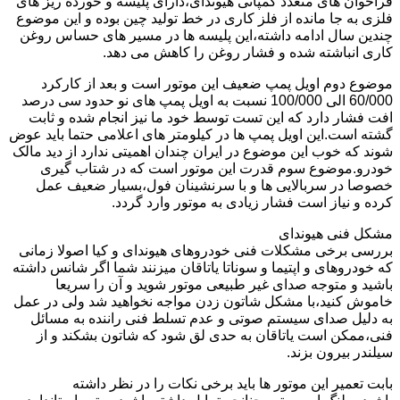
فراخوان های متعدد کمپانی هیوندای،دارای پلیسه و خورده ریز های
فلزی به جا مانده از فلز کاری در خط تولید چین بوده و این موضوع
چندین سال ادامه داشته،این پلیسه ها در مسیر های حساس روغن
کاری انباشته شده و فشار روغن را کاهش می دهد.
موضوع دوم اویل پمپ ضعیف این موتور است و بعد از کارکرد
60/000 الی 100/000 نسبت به اویل پمپ های نو حدود سی درصد
افت فشار دارد که این تست توسط خود ما نیز انجام شده و ثابت
گشته است.این اویل پمپ ها در کیلومتر های اعلامی حتما باید عوض
شوند که خوب این موضوع در ایران چندان اهمیتی ندارد از دید مالک
خودرو.موضوع سوم قدرت این موتور است که در شتاب گیری
خصوصا در سربالایی ها و با سرنشینان فول،بسیار ضعیف عمل
کرده و نیاز است فشار زیادی به موتور وارد گردد.
مشکل فنی هیوندای
بررسی برخی مشکلات فنی خودروهای هیوندای و کیا اصولا زمانی
که خودروهای و اپتیما و سوناتا یاتاقان میزنند شما اگر شانس داشته
باشید و متوجه صدای غیر طبیعی موتور شوید و آن را سریعا
خاموش کنید،با مشکل شاتون زدن مواجه نخواهید شد ولی در عمل
به دلیل صدای سیستم صوتی و عدم تسلط فنی راننده به مسائل
فنی،ممکن است یاتاقان به حدی لق شود که شاتون بشکند و از
سیلندر بیرون بزند.
بابت تعمیر این موتور ها باید برخی نکات را در نظر داشته