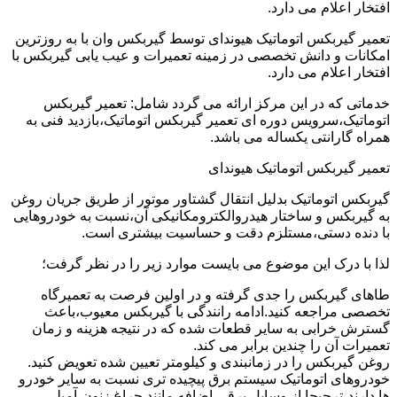
افتخار اعلام می دارد.
تعمیر گیربکس اتوماتیک هیوندای توسط گیربکس وان با به روزترین
امکانات و دانش تخصصی در زمینه تعمیرات و عیب یابی گیربکس با
افتخار اعلام می دارد.
خدماتی که در این مرکز ارائه می گردد شامل: تعمیر گیربکس
اتوماتیک،سرویس دوره ای تعمیر گیربکس اتوماتیک،بازدید فنی به
همراه گارانتی یکساله می باشد.
تعمیر گیربکس اتوماتیک هیوندای
گیربکس اتوماتیک بدلیل انتقال گشتاور موتور از طریق جریان روغن
به گیربکس و ساختار هیدروالکترومکانیکی آن،نسبت به خودروهایی
با دنده دستی،مستلزم دقت و حساسیت بیشتری است.
لذا با درک این موضوع می بایست موارد زیر را در نظر گرفت؛
طاهای گیربکس را جدی گرفته و در اولین فرصت به تعمیرگاه
تخصصی مراجعه کنید.ادامه رانندگی با گیربکس معیوب،باعث
گسترش خرابی به سایر قطعات شده که در نتیجه هزینه و زمان
تعمیرات آن را چندین برابر می کند.
روغن گیربکس را در زمانبندی و کیلومتر تعیین شده تعویض کنید.
خودروهای اتوماتیک سیستم برق پیچیده تری نسبت به سایر خودرو
ها دارند،ترجیحا از وسایل برقی اضافه مانند چراغ زنون،آمپلی