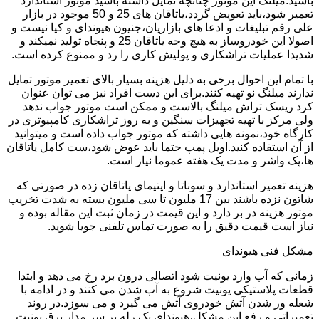
باشید.میلنگ این موتور چنانچه تمایل داشته باشید موتور استاندارد
تعمیر شود،باید تعویض گردد،یاتاقان های 25 و 50 موجود در بازار
علی رقم تبلیغات و ادعا های بازاریان،جنیون هیوندای و کیا نیست و
اصولا این خودروساز به هیچ وجه یاتاقان 25 و پنجاه تولید نمیکند و
شدیدا عملیات تراشکاری و پولیش کاری را رد و ممنوع کرده است.
با تمام این احوال برخی به دلیل هزینه بسیار بالای تعمیر موتور تمایل
ندارند میلنگ نو تهیه کنند.برای این دست افراد نیز می توان عنوان
کرد ریسک تراش میلنگ بالاست و ممکن است موتور جواب ندهد
ولی مرکز با تهیه تجهیزات سنگین و به روز تراشکاری کامپیوتری در
کارگاه خود،نمونه هایی داشته که موتور جواب داده است و میتوانید
از آن استفاده کنید.اویل پمپ حتما باید عوض شود،ست کامل یاتاقان
ها،پک واشر و مدت یک هفته عموما نیاز است.
هزینه تعمیر استاندارد و سوناتا و اپتیمای یاتاقان زده در صورتی که
شاتون نزده باشند بین 17 ملیون تا سی ملیون بسته به شدت تخریب
موتور هزینه در بر دارد و این قیمت در زمان ثبت این مقاله بوده و
نیاز است قیمت دقیق را به صورت تماس تلفنی جویا شوید.
مشکل فنی هیوندای
زمانی که آب وارد یونیت شود اتصالی درون برد رخ می دهد و ابتدا
قطعات پلاستیکی یونیت شروع به آب شدن می کنند و در ادامه با
شعله ور شدن آتش خودروی آتش می گیرد و می سوزد.در روند
تعمیراتی و رفع این مشکل،هیوندای یک رله بر سر مدار برق یونیت