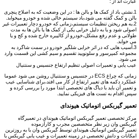
عبارت اند از :
1.نشتی باد از کمک ها و بالن ها : در این وضعیت که به اصلاح پنچری
بالن و کمک گفته می شود،باد سیستم خالی شده و خودرو میخوابد.
2.به هم ریختن تنظیمات سیستم،زمانی که خودرو دچار تعمیرات غیر
اصولی شود و یا به دلیل خرابی یکی از کمک ها یا بالن ها به مدت
طولانی و عدم رفع مشکل،خودرو از کالیبره خارج شده و کج و یا
می خوابد.
3.آسیب هایی که در اثر خرابی شلگیر خودرو در سمت شاگرد به
مجموعه کمپرسور و سلونویید تقسیم و سیم کشی این قسمت وارد
می شود.
عیب یابی و تعمیرات اصولی تنظیم ارتفاع جنسیس و سنتنیال
زمانی که چراغ ECS در جنسیس و سنتنیال روشن می شود عموما
عملکرد دکمه های تغییر ارتفاع از کار می افتد،برای شناسایی عیب
و تعمیر آن باید با دیاگ های تخصصی ابتدا مورد را بررسی کرده و
سپس اقدام به تست های فیزیکی نمایید.
تعمیر گیربکس اتوماتیک هیوندای
مرکز تخصصی تعمیر گیربکس اتوماتیک هیوندای در تعمیرگاه
گیربکس وان زیر نظر متخصصین مجرب و کارآزموده
تعمیر گیربکس اتوماتیک هیوندای توسط گیربکس وان با به روزترین
امکانات و دانش تخصصی در زمینه تعمیرات و عیب یابی گیربکس با