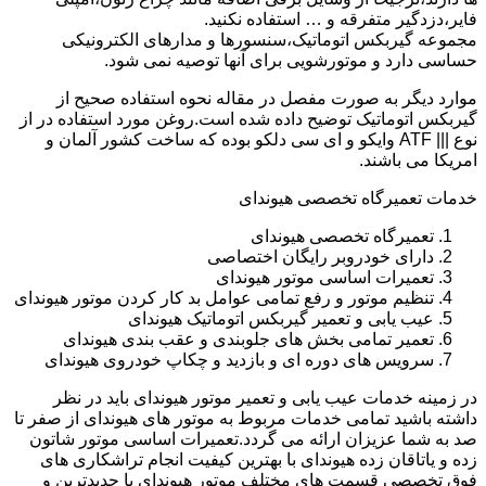
فایر،دزدگیر متفرقه و … استفاده نکنید.
مجموعه گیربکس اتوماتیک،سنسورها و مدارهای الکترونیکی
حساسی دارد و موتورشویی برای آنها توصیه نمی شود.
موارد دیگر به صورت مفصل در مقاله نحوه استفاده صحیح از
گیربکس اتوماتیک توضیح داده شده است.روغن مورد استفاده در از
نوع ||| ATF وایکو و ای سی دلکو بوده که ساخت کشور آلمان و
امریکا می باشند.
خدمات تعمیرگاه تخصصی هیوندای
تعمیرگاه تخصصی هیوندای
دارای خودروبر رایگان اختصاصی
تعمیرات اساسی موتور هیوندای
تنظیم موتور و رفع تمامی عوامل بد کار کردن موتور هیوندای
عیب یابی و تعمیر گیربکس اتوماتیک هیوندای
تعمیر تمامی بخش های جلوبندی و عقب بندی هیوندای
سرویس های دوره ای و بازدید و چکاپ خودروی هیوندای
در زمینه خدمات عیب یابی و تعمیر موتور هیوندای باید در نظر
داشته باشید تمامی خدمات مربوط به موتور های هیوندای از صفر تا
صد به شما عزیزان ارائه می گردد.تعمیرات اساسی موتور شاتون
زده و یاتاقان زده هیوندای با بهترین کیفیت انجام تراشکاری های
فوق تخصصی قسمت های مختلف موتور هیوندای با جدیدترین و