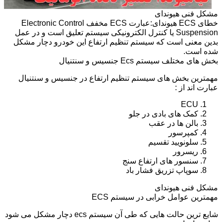
مشکل فنی هیوندای
خطای ECS هیوندای:عبارت ECS مخفف Electronic Control
Suspension یا کنترل الکترونیکی سیستم تعلیق است و در عمل
بدین معنی است که سیستم تنظیم ارتفاع این خودرو دچار مشکل
شده است.
بخش های مختلف سیستم Ecs جنسیس و سنتنیال
مهمترین بخش های سیستم تنظیم ارتفاع در جنسیس و سنتنیال
عبارت اند از :
ECU
کمک های بادی در جلو
بالن ها در عقب
کمپرسور
سلونویید تقسیم
ریسرور
سنسور های ارتفاع سنج
سوپاپ تزریق فشار باد
مشکل فنی هیوندای
مهمترین عوامل خرابی در سیستم ECS
شایع ترین حالت هایی که طی آن سیستم ecs دچار مشکل می شود