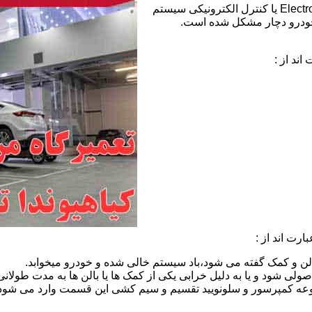
خطای ECS هیوندای:عبارت ECS مخفف Electronic Control Suspension یا کنترل الکترونیکی سیستم
خودرو دچار مشکل شده است.
ند از :