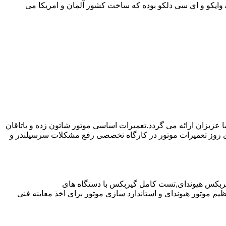
موارد دیگر به صورت مفصل در مقاله نحوه استفاده صحیح از گیربکس اتوماتیک توضیح داده شده است.روغن مورد استفاده در از نوع ||| ATF وایکو و ای سی دلکو بوده که ساخت کشور آلمان و امریکا می
ا عزیزان ارائه می گردد.تعمیرات اساسی موتور شاتون زده و یاتاقان
ای روز تعمیرات موتور در کارگاه تخصصی رفع مشکلات سرسیلندر و
یربکس هیوندای,تست کامل گیربکس با دستگاه های
موتور هیوندای و استاندارد سازی موتور برای اخذ معاینه فنی