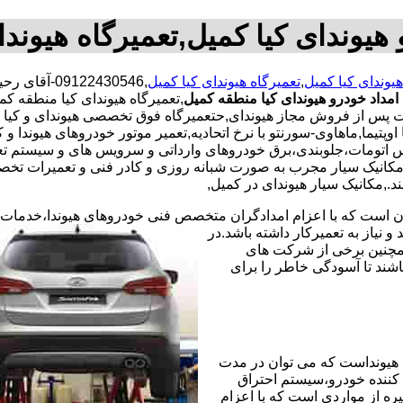
 هیوندای کیا کمیل,تعمیرگاه هیوندا
هیوندای کیا کمیل
,
تعمیرگاه هیوندای کیا کمیل
,122430546
امداد خودرو هیوندای کیا منطقه کمیل
,تعمیرگاه هیوندای کیا منطقه کمی
ات پس از فروش مجاز هیوندای,حتعمیرگاه فوق تخصصی هیوندای و کیا 
اوپتیما‌,ماهاوی-سورنتو با نرخ اتحادیه,تعمیر موتور خودروهای هیوندا 
بکس اتومات،جلوبندی،برق خودروهای وارداتی و سرویس های و سیستم 
مکانیک سیار مجرب به صورت شبانه روزی و کادر فنی و تعمیرات تخصص
.,مکانیک سیار هیوندای در کمیل,
ران است که با اعزام امدادگران متخصص فنی خودروهای هیوندا،خدمات
نیاز به تعمیرکار داشته باشد.در
همچنین برخی از شرکت های
شند تا آسودگی خاطر را برای
هیونداست که می توان در مدت
کننده خودرو،سیستم احتراق
ره از مواردی است که با اعزام