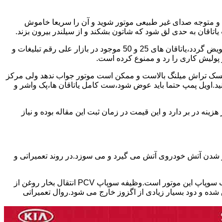
د و متوجه صدای غیر طبیعی موتور شوید و آن را سریعا خاموش
اقان به حدی لق شود که شاتون بشکند و از سیلندر بیرون بزند.
بابت تعمیر این موتور ها باید برخی نکات را در نظر داشته باشید.میلنگ این موتور چنانچه تمایل داشته باشید موتور استاندارد تعمیر شود،باید تعویض گردد،یاتاقان های 25 و 50 موجود در بازار علی رقم تبلیغات و
 کرد ریسک تراش میلنگ بالاست و ممکن است موتور جواب ندهد ولی مرکز
کنید.اویل پمپ حتما باید عوض شود،ست کامل یاتاقان ها،پک واشر و
ین 17 ملیون تا سی ملیون بسته به شدت تخریب موتور هزینه در بر دارد و این قیمت در زمان ثبت این مقاله بوده و نیاز
ور شدن آتش خودروی آتش می گیرد و می سوزد.در روند تعمیراتی و
یکی از ایرادات شایع در موتور های تتا ۲ که در خودروهای هیوندای،توسان،سوناتا و اپتیما و اسپورتیج استفاده شده،نشتی سوپاپ PCV در درب سوپاپ این موتور است.وظیفه سوپاپ PCV انتقال بخار روغن از
ده و دود بسیار زیادی از اگزوز خارج می شود.روال تعمیراتی