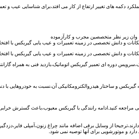
د عموما عملکرد دکمه های تغییر ارتفاع از کار می افتد،برای شناسایی عیب 
 وان زیر نظر متخصصین مجرب و کارآزموده
کانات و دانش تخصصی در زمینه تعمیرات و عیب یابی گیربکس با افتخار
کانات و دانش تخصصی در زمینه تعمیرات و عیب یابی گیربکس با افتخار
،سرویس دوره ای تعمیر گیربکس اتوماتیک،بازدید فنی به همراه گارانت
 به گیربکس و ساختار هیدروالکترومکانیکی آن،نسبت به خودروهایی ب
مراجعه کنید.ادامه رانندگی با گیربکس معیوب،باعث گسترش خرابی به
ند،ترجیحا از وسایل برقی اضافه مانند چراغ زنون،آمپلی فایر،دزدگیر 
رد و موتورشویی برای آنها توصیه نمی شود.