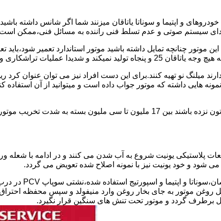
دروهای و اپتیما و سوناتا یاتاقان میزنند شما اگر شانس داشته باشی
ای سیستم صوتی و عدم تسلط فنی راننده به مسائل فنی،ممکن است یات
 پولیش کاری را رد و ممنوع کرده است.
یل ندارند میلنگ نو تهیه کنند.برای این دست افراد نیز می توان عنوان
نمونه هایی داشته که موتور جواب داده است و میتوانید از آن استفاده 
هزینه تعمیر استاندارد و سوناتا و اپتیمای یاتاقان زده در صورتی که شاتون نزده باشند ب
طعات پلاستیکی یونیت شروع به آب شدن می کنند و در ادامه با شعله 
 روغن موتور به جای بخار روغن وارد منیفولد و سپس محفظه احتراق ش
ل برطرف گردد و موتور تحت تنش های سنگین قرار نگیرد.