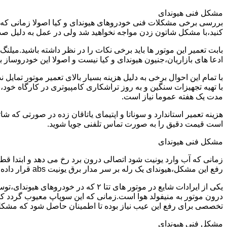
مشکل فنی هیوندای
بررسی برخی مشکلات فنی خودروهای هیوندای و کیا اصولا زمانی که خو
کنید،با مشکل شاتون زدن مواجه نخواهید شد ولی در عمل به دلیل صد
ادعا های بازاریان،جنیون هیوندای و کیا نیست و اصولا این خودروساز به هیچ وجه یاتاقان 25 و پنجاه تولید نمیکند و شدیدا عملیات تراشکاری و
با تمام این احوال برخی به دلیل هزینه بسیار بالای تعمیر موتور تما
با تهیه تجهیزات سنگین و به روز تراشکاری کامپیوتری در کارگاه خود،
مدت یک هفته عموما نیاز است.
است قیمت دقیق را به صورت تماس تلفنی جویا شوید.
مشکل فنی هیوندای
زمانی که آب وارد یونیت شود اتصالی درون برد رخ می دهد و ابتدا ق
رفع این مشکل،هیوندای یک رله بر سر مدار برق یونیت abs قرار داده می شود و خود یونیت نیز با نمونه اصلاح شده تعویض می گردد.
درون موتور به منیفولد هوا است.زمانی که این سوپاپ معیوب گردد کل
تخصصی برای رفع این عیب نیاز بوده تا اطمینان حاصل شود که مشک
مشکل فنی هیوندای