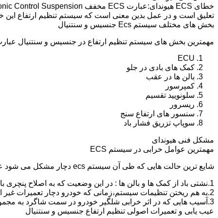
تعلیق است و در عمل بدین معنی است که سیستم تنظیم ارتفاع این 
بخش های مختلف سیستم Ecs جنسیس و سنتنیال
مهمترین بخش های سیستم تنظیم ارتفاع در جنسیس و سنتنیال عبارت ا
ECU
کمک های بادی در جلو
بالن ها در عقب
کمپرسور
سلونویید تقسیم
ریسرور
سنسور های ارتفاع سنج
سوپاپ تزریق فشار باد
مشکل فنی هیوندای
مهمترین عوامل خرابی در سیستم ECS
شایع ترین حالت هایی که طی آن سیستم ecs دچار مشکل می شود عبارت اند از :
1.نشتی باد از کمک ها و بالن ها : در این وضعیت که به اصلاح پنچری بالن و کمک گفته می شود،باد سیستم خالی شده و خودرو میخوابد.
2.به هم ریختن تنظیمات سیستم،زمانی که خودرو دچار تعمیرات غیر اصولی شود و یا به دلیل خرابی یکی از کمک ها یا بالن ها به مدت طولانی و عدم رفع مشکل،خودرو از کالیبره خارج شده و کج و یا می خوابد.
3.آسیب هایی که در اثر خرابی شلگیر خودرو در سمت شاگرد به مجموعه کمپرسور و سلونویید تقسیم و سیم کشی این قسمت وارد می شود.
عیب یابی و تعمیرات اصولی تنظیم ارتفاع جنسیس و سنتنیال