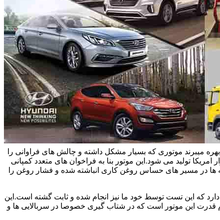
یاتاقان زدن خودروهای هیوندای و سوناتا و اپتیما بحث می کنیم.این خودروها در ایران از موتور تتا 2 چهار سیلندر 2/4 لیتری بهره میبرند موتوری که بسیار مشکل داشته و چالش های فراوانی را
 امریکا تولید می شود.این موتور بنا به فراخوان های متعدد کمپانی
یسه ها در مسیر های حساس روغن کاری انباشته شده و فشار روغن را
اویل پمپ های نو حدود سی درصد افت فشار دارد که این تست توسط خود ما نیز انجام شده و ثابت گشته است.این
وم قدرت این موتور است که در شتاب گیری خصوصا در سربالایی ها و