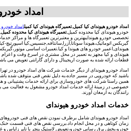
امداد خودرو
امداد خودرو هیوندای کیا کمیل
,
تعمیرگاه هیوندای کیا کمیل
امداد خودرو 
خودرو هیوندای کیا محدوده کمیل,
تعمیرگاه هیوندای کیا محدوده کمیل
,
تخصصی خودرو هیوندایبهترین و معتبرترین تعمیرگاه ها و مراکز خدم
گیربکس اتوماتیک،هیوندا سوناتا,آزرا,سانتافه,جنسیس,کیا اسپورتیچ-کیا 
هیوندای,اعمیر خودرو های هیوندا و کیا.تعمیرات اساسی موتور،گیر
هیوندای و کیا مجهز به تعمیر در محل مشتری در اسرع وقت و اعزام 
قطعات ارائه شده به صورت اریجینال و دارای گارانتی تعویض می باشند
امداد خودرو هیوندای از دیگر خدمات شرکت های امداد خودرو در ته
باشید که خودرویی در مسیر جاده،به دلیل نقص فنی متوقف شده باشد و 
همین راستا شرکت های خودروسازی برای ارائه خدمات پشتیبانی و 
خصوصی در زمینۀ ارائه خدمات امداد خودرو مشغول به فعالیت می با
رانندگان به ارمغان آورند.
خدمات امداد خودرو هیوندای
امداد خودرو هیوندای شامل برطرف نمودن نقص های فنی خودروهای 
زمان کوتاهی و در محل انجام داد.بررسی نقص های فنی قسمت خنک 
خودرو،بخش برق رسانی خودرو،تعویض لاستیک پنچر با تایر زاپاس و غی