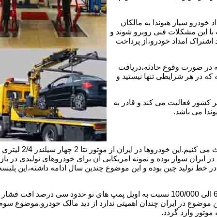
خودرو سیار هیوندا به مالکان
 با این مشکلات فنی روبرو شوند و
د اشتراک امداد خودرو،از پرداخت
که در صورت وقوع حادثه،دریافت
 که در هر شرایطی تنها نیستید و
ر کشور فعالیت می کند و قادر به
وندا می باشد.
ابتدا راجع به دلیل 
ایران سوار بوده و نمونه امریکایی آن برای خودروهای تولیدی در بازار
ی در خط تولید چین بوده و این موضوع چندین سال ادامه داشته،این پل
موضوع دوم اویل پمپ ضعیف این موتور است و بعد از کارکرد 60/000 الی 100/000 نسبت به 
ین موضوع در ایران چندان اهمیتی ندارد از دید مالک خودرو.موضوع س
وتور وارد گردد.