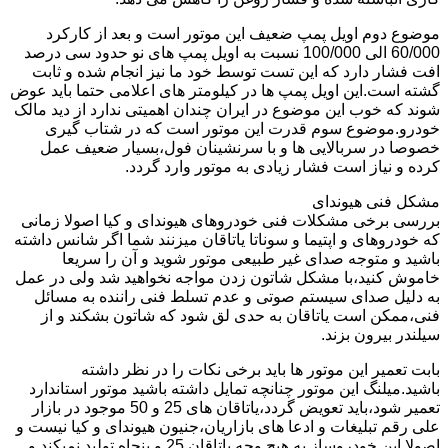
موضوع دوم اویل پمپ ضعیف این موتور است و بعد از کارکرد
60/000 الی 100/000 نسبت به اویل پمپ های نو حدود سی درصد
افت فشار دارد که این تست توسط خود ما نیز انجام شده و ثابت
گشته است.این اویل پمپ ها در کیلومتر های اعلامی حتما باید عوض
شوند که خوب این موضوع در ایران چندان اهمیتی ندارد از دید مالک
خودرو.موضوع سوم قدرت این موتور است که در شتاب گیری
خصوصا در سربالایی ها و با سرنشینان فول،بسیار ضعیف عمل
کرده و نیاز است فشار زیادی به موتور وارد گردد.
مشکل فنی هیوندای
بررسی برخی مشکلات فنی خودروهای هیوندای و کیا اصولا زمانی
که خودروهای و اپتیما و سوناتا یاتاقان میزنند شما اگر شانس داشته
باشید و متوجه صدای غیر طبیعی موتور شوید و آن را سریعا
خاموش کنید،با مشکل شاتون زدن مواجه نخواهید شد ولی در عمل
به دلیل صدای سیستم صوتی و عدم تسلط فنی راننده به مسائل
فنی،ممکن است یاتاقان به حدی لق شود که شاتون بشکند و از
سیلندر بیرون بزند.
بابت تعمیر این موتور ها باید برخی نکات را در نظر داشته
باشید.میلنگ این موتور چنانچه تمایل داشته باشید موتور استاندارد
تعمیر شود،باید تعویض گردد،یاتاقان های 25 و 50 موجود در بازار
علی رقم تبلیغات و ادعا های بازاریان،جنیون هیوندای و کیا نیست و
اصولا این خودروساز به هیچ وجه یاتاقان 25 و پنجاه تولید نمیکند و