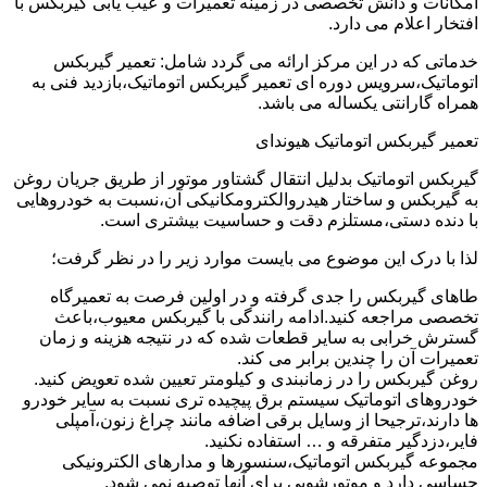
امکانات و دانش تخصصی در زمینه تعمیرات و عیب یابی گیربکس با
افتخار اعلام می دارد.
خدماتی که در این مرکز ارائه می گردد شامل: تعمیر گیربکس
اتوماتیک،سرویس دوره ای تعمیر گیربکس اتوماتیک،بازدید فنی به
همراه گارانتی یکساله می باشد.
تعمیر گیربکس اتوماتیک هیوندای
گیربکس اتوماتیک بدلیل انتقال گشتاور موتور از طریق جریان روغن
به گیربکس و ساختار هیدروالکترومکانیکی آن،نسبت به خودروهایی
با دنده دستی،مستلزم دقت و حساسیت بیشتری است.
لذا با درک این موضوع می بایست موارد زیر را در نظر گرفت؛
طاهای گیربکس را جدی گرفته و در اولین فرصت به تعمیرگاه
تخصصی مراجعه کنید.ادامه رانندگی با گیربکس معیوب،باعث
گسترش خرابی به سایر قطعات شده که در نتیجه هزینه و زمان
تعمیرات آن را چندین برابر می کند.
روغن گیربکس را در زمانبندی و کیلومتر تعیین شده تعویض کنید.
خودروهای اتوماتیک سیستم برق پیچیده تری نسبت به سایر خودرو
ها دارند،ترجیحا از وسایل برقی اضافه مانند چراغ زنون،آمپلی
فایر،دزدگیر متفرقه و … استفاده نکنید.
مجموعه گیربکس اتوماتیک،سنسورها و مدارهای الکترونیکی
حساسی دارد و موتورشویی برای آنها توصیه نمی شود.