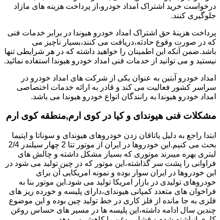
درخواست خرید اشتراک امداد خودرو،از پرداخت هزینه های مازاد
جلوگیری کنند.
پرداخت هزینۀ حق اشتراک امداد خودرو هیوندا در برابر خدمات فنی
که در صورت وقوع حادثه،دریافت می کنند،بسیار ناچیز می
باشد.ضمن آنکه این اطمینان را خواهید داشته که در هر شرایطی تنها
نیستید و می توانید از خدمات فنی امداد خودرو هیوندا استفاده نمائید.
امداد خودرو آبتین به عنوان یکی از شرکت های امداد خودرو در
سراسر کشور فعالیت می کند و قادر به ارائه خدمات اختصاصی
امداد خودرو هیوندا به رانندگان انواع خودرو هیوندا می باشد.
مشکلات فنی هیوندای و کیا در کوی ارم,منطقه کوی ارم
ابتدا راجع به دلیل یاتاقان زدن خودروهای هیوندای و سوناتا و اپتیما
بحث می کنیم.این خودروها در ایران از موتور تتا 2 چهار سیلندر 2/4
لیتری بهره میبرند موتوری که بسیار مشکل داشته و چالش های
فراوانی را پشت سر گذاشته،این موتور که در چین تولید می شود در
این خودروها در ایران سوار بوده و نمونه امریکایی آن برای
خودروهای تولیدی در بازار امریکا تولید می شود.این موتور بنا به
فراخوان های متعدد کمپانی هیوندای،دارای پلیسه و خورده ریز های
فلزی به جا مانده از فلز کاری در خط تولید چین بوده و این موضوع
چندین سال ادامه داشته،این پلیسه ها در مسیر های حساس روغن
کاری انباشته شده و فشار روغن را کاهش می دهد.