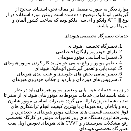
موارد دیگر به صورت مفصل در مقاله نحوه استفاده صحیح از
گیربکس اتوماتیک توضیح داده شده است.روغن مورد استفاده در از
نوع ||| ATF وایکو و ای سی دلکو بوده که ساخت کشور آلمان و
امریکا می باشند.
خدمات تعمیرگاه تخصصی هیوندای
تعمیرگاه تخصصی هیوندای
دارای خودروبر رایگان اختصاصی
تعمیرات اساسی موتور هیوندای
تنظیم موتور و رفع تمامی عوامل بد کار کردن موتور هیوندای
عیب یابی و تعمیر گیربکس اتوماتیک هیوندای
تعمیر تمامی بخش های جلوبندی و عقب بندی هیوندای
سرویس های دوره ای و بازدید و چکاپ خودروی هیوندای
در زمینه خدمات عیب یابی و تعمیر موتور هیوندای باید در نظر
داشته باشید تمامی خدمات مربوط به موتور های هیوندای از صفر تا
صد به شما عزیزان ارائه می گردد.تعمیرات اساسی موتور شاتون
زده و یاتاقان زده هیوندای با بهترین کیفیت انجام تراشکاری های
فوق تخصصی قسمت های مختلف موتور هیوندای با جدیدترین و
پیشرفته ترین دستگاه های روز تعمیرات موتور در کارگاه تخصصی
رفع مشکلات سرسیلندر و CVVT های هیوندای تعویض اویل پمپ
تعمیرگاه تخصصی هیوندای