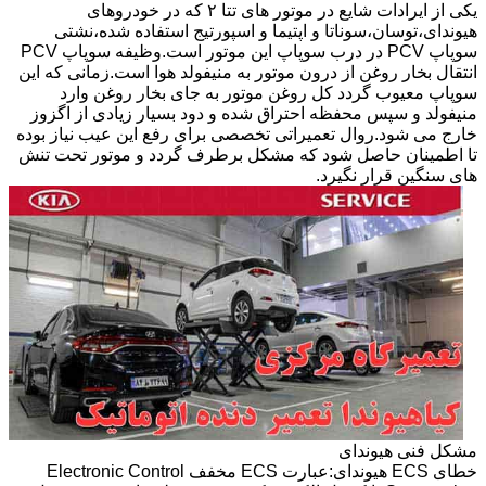
یکی از ایرادات شایع در موتور های تتا ۲ که در خودروهای
هیوندای،توسان،سوناتا و اپتیما و اسپورتیج استفاده شده،نشتی
سوپاپ PCV در درب سوپاپ این موتور است.وظیفه سوپاپ PCV
انتقال بخار روغن از درون موتور به منیفولد هوا است.زمانی که این
سوپاپ معیوب گردد کل روغن موتور به جای بخار روغن وارد
منیفولد و سپس محفظه احتراق شده و دود بسیار زیادی از اگزوز
خارج می شود.روال تعمیراتی تخصصی برای رفع این عیب نیاز بوده
تا اطمینان حاصل شود که مشکل برطرف گردد و موتور تحت تنش
های سنگین قرار نگیرد.
مشکل فنی هیوندای
خطای ECS هیوندای:عبارت ECS مخفف Electronic Control