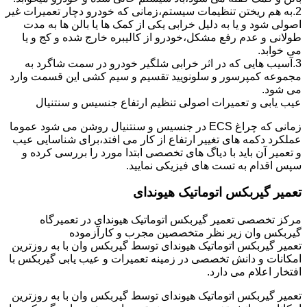
2.به هم ریختن تنظیمات سیستم،زمانی که خودرو دچار تعمیرات غیر
اصولی شود و یا به دلیل خرابی یکی از کمک ها یا بالن ها به مدت
طولانی و عدم رفع مشکل،خودرو از کالیبره خارج شده و کج و یا
می خوابد.
3.آسیب هایی که در اثر خرابی شلگیر خودرو در سمت شاگرد به
مجموعه کمپرسور و سلونویید تقسیم و سیم کشی این قسمت وارد
می شود.
عیب یابی و تعمیرات اصولی تنظیم ارتفاع جنسیس و سنتنیال
زمانی که چراغ ECS در جنسیس و سنتنیال روشن می شود عموما
عملکرد دکمه های تغییر ارتفاع از کار می افتد،برای شناسایی عیب
و تعمیر آن باید با دیاگ های تخصصی ابتدا مورد را بررسی کرده و
سپس اقدام به تست های فیزیکی نمایید.
تعمیر گیربکس اتوماتیک هیوندای
مرکز تخصصی تعمیر گیربکس اتوماتیک هیوندای در تعمیرگاه
گیربکس وان زیر نظر متخصصین مجرب و کارآزموده
تعمیر گیربکس اتوماتیک هیوندای توسط گیربکس وان با به روزترین
امکانات و دانش تخصصی در زمینه تعمیرات و عیب یابی گیربکس با
افتخار اعلام می دارد.
تعمیر گیربکس اتوماتیک هیوندای توسط گیربکس وان با به روزترین