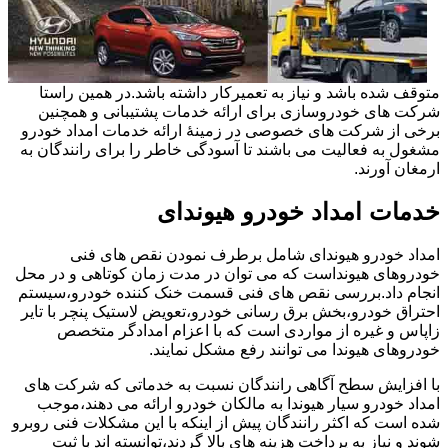
متوقف شده باشد و نیاز به تعمیرکار داشته باشد.در همین راستا
شرکت های خودروسازی برای ارائه خدمات پشتیبانی و همچنین
برخی از شرکت های خصوصی در زمینۀ ارائه خدمات امداد خودرو
مشغول به فعالیت می باشند تا آسودگی خاطر را برای رانندگان به
ارمغان آورند.
خدمات امداد خودرو هیوندای
امداد خودرو هیوندای شامل برطرف نمودن نقص های فنی
خودروهای هیونداست که می توان در مدت زمان کوتاهی و در محل
انجام داد.بررسی نقص های فنی قسمت خنک کننده خودرو،سیستم
احتراق خودرو،بخش برق رسانی خودرو،تعویض لاستیک پنچر با تایر
زاپاس و غیره از مواردی است که با اعزام امدادگر متخصص
خودروهای هیوندا می توانند رفع مشکل نمایند.
با افزایش سطح آگاهی رانندگان نسبت به خدماتی که شرکت های
امداد خودرو سیار هیوندا به مالکان خودرو ارائه می دهند،موجب
شده است که اکثر رانندگان پیش از اینکه با این مشکلات فنی روبرو
شوند و نیاز به پرداخت هزینه های بالا گردند،توانسته اند با ثبت