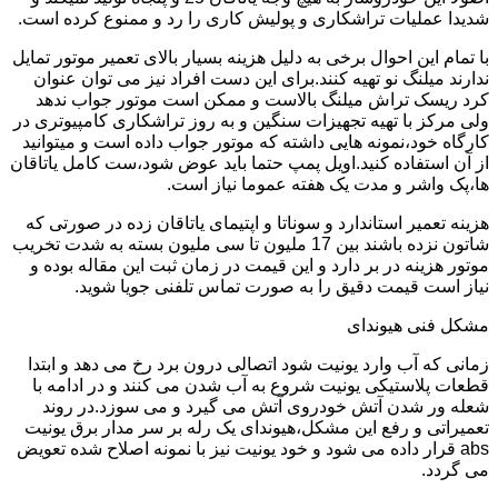
شدیدا عملیات تراشکاری و پولیش کاری را رد و ممنوع کرده است.
با تمام این احوال برخی به دلیل هزینه بسیار بالای تعمیر موتور تمایل
ندارند میلنگ نو تهیه کنند.برای این دست افراد نیز می توان عنوان
کرد ریسک تراش میلنگ بالاست و ممکن است موتور جواب ندهد
ولی مرکز با تهیه تجهیزات سنگین و به روز تراشکاری کامپیوتری در
کارگاه خود،نمونه هایی داشته که موتور جواب داده است و میتوانید
از آن استفاده کنید.اویل پمپ حتما باید عوض شود،ست کامل یاتاقان
ها،پک واشر و مدت یک هفته عموما نیاز است.
هزینه تعمیر استاندارد و سوناتا و اپتیمای یاتاقان زده در صورتی که
شاتون نزده باشند بین 17 ملیون تا سی ملیون بسته به شدت تخریب
موتور هزینه در بر دارد و این قیمت در زمان ثبت این مقاله بوده و
نیاز است قیمت دقیق را به صورت تماس تلفنی جویا شوید.
مشکل فنی هیوندای
زمانی که آب وارد یونیت شود اتصالی درون برد رخ می دهد و ابتدا
قطعات پلاستیکی یونیت شروع به آب شدن می کنند و در ادامه با
شعله ور شدن آتش خودروی آتش می گیرد و می سوزد.در روند
تعمیراتی و رفع این مشکل،هیوندای یک رله بر سر مدار برق یونیت
abs قرار داده می شود و خود یونیت نیز با نمونه اصلاح شده تعویض
می گردد.