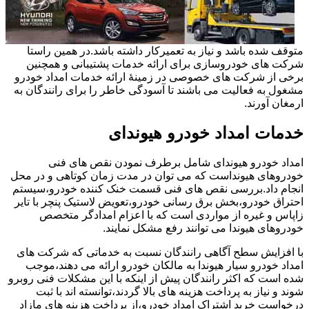
متوقف شده باشد و نیاز به تعمیرکار داشته باشد.در همین راستا
شرکت های خودروسازی برای ارائه خدمات پشتیبانی و همچنین
برخی از شرکت های خصوصی در زمینۀ ارائه خدمات امداد خودرو
مشغول به فعالیت می باشند تا آسودگی خاطر را برای رانندگان به
ارمغان آورند.
خدمات امداد خودرو هیوندای
امداد خودرو هیوندای شامل برطرف نمودن نقص های فنی
خودروهای هیونداست که می توان در مدت زمان کوتاهی و در محل
انجام داد.بررسی نقص های فنی قسمت خنک کننده خودرو،سیستم
احتراق خودرو،بخش برق رسانی خودرو،تعویض لاستیک پنچر با تایر
زاپاس و غیره از مواردی است که با اعزام امدادگر متخصص
خودروهای هیوندا می توانند رفع مشکل نمایند.
با افزایش سطح آگاهی رانندگان نسبت به خدماتی که شرکت های
امداد خودرو سیار هیوندا به مالکان خودرو ارائه می دهند،موجب
شده است که اکثر رانندگان پیش از اینکه با این مشکلات فنی روبرو
شوند و نیاز به پرداخت هزینه های بالا گردند،توانسته اند با ثبت
درخواست خرید اشتراک امداد خودرو،از پرداخت هزینه های مازاد