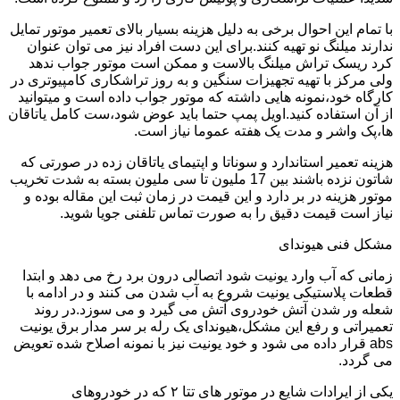
با تمام این احوال برخی به دلیل هزینه بسیار بالای تعمیر موتور تمایل
ندارند میلنگ نو تهیه کنند.برای این دست افراد نیز می توان عنوان
کرد ریسک تراش میلنگ بالاست و ممکن است موتور جواب ندهد
ولی مرکز با تهیه تجهیزات سنگین و به روز تراشکاری کامپیوتری در
کارگاه خود،نمونه هایی داشته که موتور جواب داده است و میتوانید
از آن استفاده کنید.اویل پمپ حتما باید عوض شود،ست کامل یاتاقان
ها،پک واشر و مدت یک هفته عموما نیاز است.
هزینه تعمیر استاندارد و سوناتا و اپتیمای یاتاقان زده در صورتی که
شاتون نزده باشند بین 17 ملیون تا سی ملیون بسته به شدت تخریب
موتور هزینه در بر دارد و این قیمت در زمان ثبت این مقاله بوده و
نیاز است قیمت دقیق را به صورت تماس تلفنی جویا شوید.
مشکل فنی هیوندای
زمانی که آب وارد یونیت شود اتصالی درون برد رخ می دهد و ابتدا
قطعات پلاستیکی یونیت شروع به آب شدن می کنند و در ادامه با
شعله ور شدن آتش خودروی آتش می گیرد و می سوزد.در روند
تعمیراتی و رفع این مشکل،هیوندای یک رله بر سر مدار برق یونیت
abs قرار داده می شود و خود یونیت نیز با نمونه اصلاح شده تعویض
می گردد.
یکی از ایرادات شایع در موتور های تتا ۲ که در خودروهای