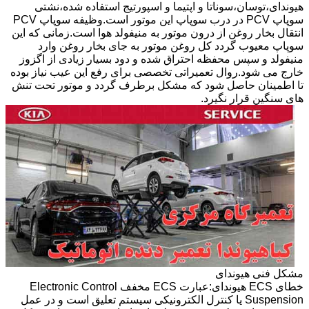
هیوندای،توسان،سوناتا و اپتیما و اسپورتیج استفاده شده،نشتی
سوپاپ PCV در درب سوپاپ این موتور است.وظیفه سوپاپ PCV
انتقال بخار روغن از درون موتور به منیفولد هوا است.زمانی که این
سوپاپ معیوب گردد کل روغن موتور به جای بخار روغن وارد
منیفولد و سپس محفظه احتراق شده و دود بسیار زیادی از اگزوز
خارج می شود.روال تعمیراتی تخصصی برای رفع این عیب نیاز بوده
تا اطمینان حاصل شود که مشکل برطرف گردد و موتور تحت تنش
های سنگین قرار نگیرد.
مشکل فنی هیوندای
خطای ECS هیوندای:عبارت ECS مخفف Electronic Control
Suspension یا کنترل الکترونیکی سیستم تعلیق است و در عمل