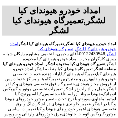
امداد خودرو هیوندای کیا
لشگر,تعمیرگاه هیوندای کیا
لشگر
امداد خودرو هیوندای کیا لشگر
,
تعمیرگاه هیوندای کیا لشگر
امداد
خودرو هیوندای کیا لشگر
,
تعمیرگاه هیوندای کیا
لشگر
,09122430546-آقای رحیمی-با تخفیف مشاوره رایگان شبانه
روزی کارگران مجرب امداد خودرو هیوندای کیا محدوده
لشگر,
تعمیرگاه هیوندای کیا محدوده لشگر
,
امداد خودرو هیوندای کیا
منطقه لشگر
,تعمیرگاه هیوندای کیا منطقه لشگر,امداد خودرو
هیوندای کیا,تعمیرگاه هیوندای کیا,ارائه دهنده خدمات تخصصی
خودرو هیوندایبهترین و معتبرترین تعمیرگاه ها و مراکز خدمات پس
از فروش مجاز هیوندای,حتعمیرگاه فوق تخصصی هیوندای و کیا در
لشگر,حمل بار ادارات در لشگر,تعمیرات تخصصی موتور و گیربکس
اتوماتیک،هیوندا سوناتا,آزرا,سانتافه,جنسیس,کیا اسپورتیچ-کیا
اوپتیما‌,ماهاوی-سورنتو با نرخ اتحادیه,تعمیر موتور خودروهای هیوندا
و کیا در لشگر,،تعمیر جلوبندی هیوندای در لشگر,دیاگ و برق
تخصصی هیوندای,اعمیر خودرو های هیوندا و کیا.تعمیرات اساسی
موتور،گیربکس اتومات،جلوبندی،برق خودروهای وارداتی و سرویس