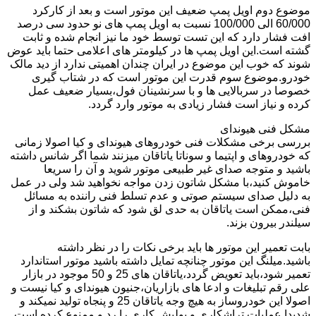
موضوع دوم اویل پمپ ضعیف این موتور است و بعد از کارکرد
60/000 الی 100/000 نسبت به اویل پمپ های نو حدود سی درصد
افت فشار دارد که این تست توسط خود ما نیز انجام شده و ثابت
گشته است.این اویل پمپ ها در کیلومتر های اعلامی حتما باید عوض
شوند که خوب این موضوع در ایران چندان اهمیتی ندارد از دید مالک
خودرو.موضوع سوم قدرت این موتور است که در شتاب گیری
خصوصا در سربالایی ها و با سرنشینان فول،بسیار ضعیف عمل
کرده و نیاز است فشار زیادی به موتور وارد گردد.
مشکل فنی هیوندای
بررسی برخی مشکلات فنی خودروهای هیوندای و کیا اصولا زمانی
که خودروهای و اپتیما و سوناتا یاتاقان میزنند شما اگر شانس داشته
باشید و متوجه صدای غیر طبیعی موتور شوید و آن را سریعا
خاموش کنید،با مشکل شاتون زدن مواجه نخواهید شد ولی در عمل
به دلیل صدای سیستم صوتی و عدم تسلط فنی راننده به مسائل
فنی،ممکن است یاتاقان به حدی لق شود که شاتون بشکند و از
سیلندر بیرون بزند.
بابت تعمیر این موتور ها باید برخی نکات را در نظر داشته
باشید.میلنگ این موتور چنانچه تمایل داشته باشید موتور استاندارد
تعمیر شود،باید تعویض گردد،یاتاقان های 25 و 50 موجود در بازار
علی رقم تبلیغات و ادعا های بازاریان،جنیون هیوندای و کیا نیست و
اصولا این خودروساز به هیچ وجه یاتاقان 25 و پنجاه تولید نمیکند و
شدیدا عملیات تراشکاری و پولیش کاری را رد و ممنوع کرده است.