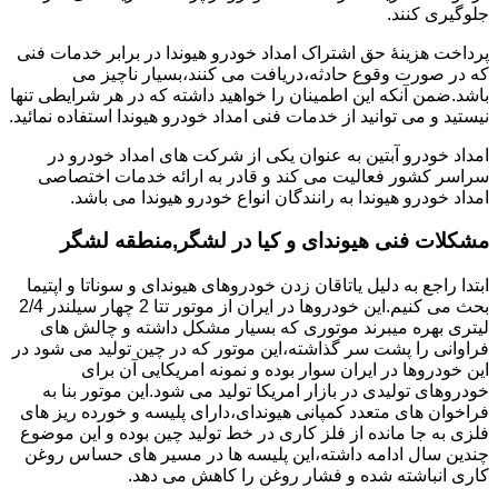
جلوگیری کنند.
پرداخت هزینۀ حق اشتراک امداد خودرو هیوندا در برابر خدمات فنی
که در صورت وقوع حادثه،دریافت می کنند،بسیار ناچیز می
باشد.ضمن آنکه این اطمینان را خواهید داشته که در هر شرایطی تنها
نیستید و می توانید از خدمات فنی امداد خودرو هیوندا استفاده نمائید.
امداد خودرو آبتین به عنوان یکی از شرکت های امداد خودرو در
سراسر کشور فعالیت می کند و قادر به ارائه خدمات اختصاصی
امداد خودرو هیوندا به رانندگان انواع خودرو هیوندا می باشد.
مشکلات فنی هیوندای و کیا در لشگر,منطقه لشگر
ابتدا راجع به دلیل یاتاقان زدن خودروهای هیوندای و سوناتا و اپتیما
بحث می کنیم.این خودروها در ایران از موتور تتا 2 چهار سیلندر 2/4
لیتری بهره میبرند موتوری که بسیار مشکل داشته و چالش های
فراوانی را پشت سر گذاشته،این موتور که در چین تولید می شود در
این خودروها در ایران سوار بوده و نمونه امریکایی آن برای
خودروهای تولیدی در بازار امریکا تولید می شود.این موتور بنا به
فراخوان های متعدد کمپانی هیوندای،دارای پلیسه و خورده ریز های
فلزی به جا مانده از فلز کاری در خط تولید چین بوده و این موضوع
چندین سال ادامه داشته،این پلیسه ها در مسیر های حساس روغن
کاری انباشته شده و فشار روغن را کاهش می دهد.