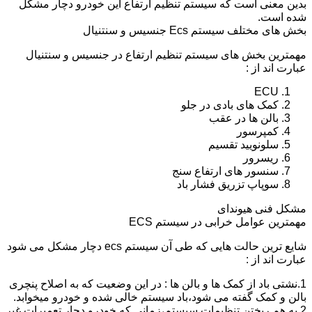
بدین معنی است که سیستم تنظیم ارتفاع این خودرو دچار مشکل
شده است.
بخش های مختلف سیستم Ecs جنسیس و سنتنیال
مهمترین بخش های سیستم تنظیم ارتفاع در جنسیس و سنتنیال
عبارت اند از :
ECU
کمک های بادی در جلو
بالن ها در عقب
کمپرسور
سلونویید تقسیم
ریسرور
سنسور های ارتفاع سنج
سوپاپ تزریق فشار باد
مشکل فنی هیوندای
مهمترین عوامل خرابی در سیستم ECS
شایع ترین حالت هایی که طی آن سیستم ecs دچار مشکل می شود
عبارت اند از :
1.نشتی باد از کمک ها و بالن ها : در این وضعیت که به اصلاح پنچری
بالن و کمک گفته می شود،باد سیستم خالی شده و خودرو میخوابد.
2.به هم ریختن تنظیمات سیستم،زمانی که خودرو دچار تعمیرات غیر