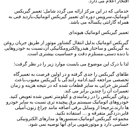
افتخار اعلام می دارد.
خدماتی که در این مرکز ارائه می گردد شامل: تعمیر گیربکس
اتوماتیک،سرویس دوره ای تعمیر گیربکس اتوماتیک،بازدید فنی به
همراه گارانتی یکساله می باشد.
تعمیر گیربکس اتوماتیک هیوندای
گیربکس اتوماتیک بدلیل انتقال گشتاور موتور از طریق جریان روغن
به گیربکس و ساختار هیدروالکترومکانیکی آن،نسبت به خودروهایی
با دنده دستی،مستلزم دقت و حساسیت بیشتری است.
لذا با درک این موضوع می بایست موارد زیر را در نظر گرفت؛
طاهای گیربکس را جدی گرفته و در اولین فرصت به تعمیرگاه
تخصصی مراجعه کنید.ادامه رانندگی با گیربکس معیوب،باعث
گسترش خرابی به سایر قطعات شده که در نتیجه هزینه و زمان
تعمیرات آن را چندین برابر می کند.
روغن گیربکس را در زمانبندی و کیلومتر تعیین شده تعویض کنید.
خودروهای اتوماتیک سیستم برق پیچیده تری نسبت به سایر خودرو
ها دارند،ترجیحا از وسایل برقی اضافه مانند چراغ زنون،آمپلی
فایر،دزدگیر متفرقه و … استفاده نکنید.
مجموعه گیربکس اتوماتیک،سنسورها و مدارهای الکترونیکی
حساسی دارد و موتورشویی برای آنها توصیه نمی شود.