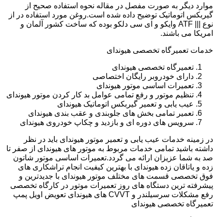
موارد دیگر به صورت مفصل در مقاله نحوه استفاده صحیح از
گیربکس اتوماتیک توضیح داده شده است.روغن مورد استفاده در از
نوع ||| ATF وایکو و ای سی دلکو بوده که ساخت کشور آلمان و
امریکا می باشند.
خدمات تعمیرگاه تخصصی هیوندای
تعمیرگاه تخصصی هیوندای
دارای خودروبر رایگان اختصاصی
تعمیرات اساسی موتور هیوندای
تنظیم موتور و رفع تمامی عوامل بد کار کردن موتور هیوندای
عیب یابی و تعمیر گیربکس اتوماتیک هیوندای
تعمیر تمامی بخش های جلوبندی و عقب بندی هیوندای
سرویس های دوره ای و بازدید و چکاپ خودروی هیوندای
در زمینه خدمات عیب یابی و تعمیر موتور هیوندای باید در نظر
داشته باشید تمامی خدمات مربوط به موتور های هیوندای از صفر تا
صد به شما عزیزان ارائه می گردد.تعمیرات اساسی موتور شاتون
زده و یاتاقان زده هیوندای با بهترین کیفیت انجام تراشکاری های
فوق تخصصی قسمت های مختلف موتور هیوندای با جدیدترین و
پیشرفته ترین دستگاه های روز تعمیرات موتور در کارگاه تخصصی
رفع مشکلات سرسیلندر و CVVT های هیوندای تعویض اویل پمپ
تعمیرگاه تخصصی هیوندای