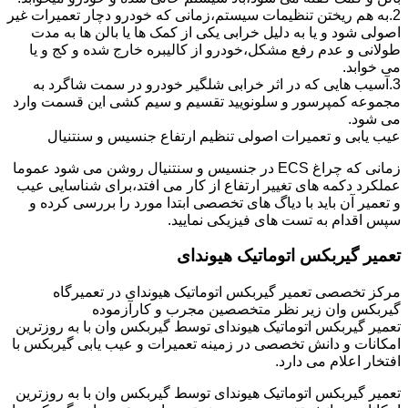
2.به هم ریختن تنظیمات سیستم،زمانی که خودرو دچار تعمیرات غیر
اصولی شود و یا به دلیل خرابی یکی از کمک ها یا بالن ها به مدت
طولانی و عدم رفع مشکل،خودرو از کالیبره خارج شده و کج و یا
می خوابد.
3.آسیب هایی که در اثر خرابی شلگیر خودرو در سمت شاگرد به
مجموعه کمپرسور و سلونویید تقسیم و سیم کشی این قسمت وارد
می شود.
عیب یابی و تعمیرات اصولی تنظیم ارتفاع جنسیس و سنتنیال
زمانی که چراغ ECS در جنسیس و سنتنیال روشن می شود عموما
عملکرد دکمه های تغییر ارتفاع از کار می افتد،برای شناسایی عیب
و تعمیر آن باید با دیاگ های تخصصی ابتدا مورد را بررسی کرده و
سپس اقدام به تست های فیزیکی نمایید.
تعمیر گیربکس اتوماتیک هیوندای
مرکز تخصصی تعمیر گیربکس اتوماتیک هیوندای در تعمیرگاه
گیربکس وان زیر نظر متخصصین مجرب و کارآزموده
تعمیر گیربکس اتوماتیک هیوندای توسط گیربکس وان با به روزترین
امکانات و دانش تخصصی در زمینه تعمیرات و عیب یابی گیربکس با
افتخار اعلام می دارد.
تعمیر گیربکس اتوماتیک هیوندای توسط گیربکس وان با به روزترین