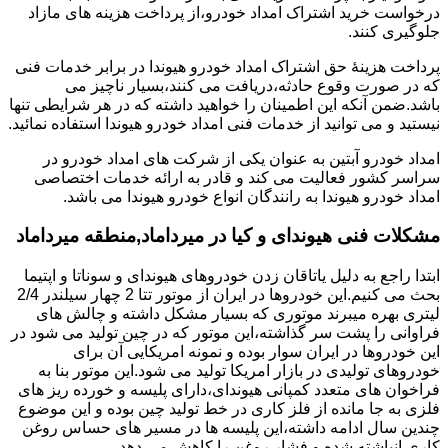
درخواست خرید اشتراک امداد خودرو،از پرداخت هزینه های مازاد
جلوگیری کنند.
پرداخت هزینۀ حق اشتراک امداد خودرو هیوندا در برابر خدمات فنی
که در صورت وقوع حادثه،دریافت می کنند،بسیار ناچیز می
باشد.ضمن آنکه این اطمینان را خواهید داشته که در هر شرایطی تنها
نیستید و می توانید از خدمات فنی امداد خودرو هیوندا استفاده نمائید.
امداد خودرو آبتین به عنوان یکی از شرکت های امداد خودرو در
سراسر کشور فعالیت می کند و قادر به ارائه خدمات اختصاصی
امداد خودرو هیوندا به رانندگان انواع خودرو هیوندا می باشد.
مشکلات فنی هیوندای و کیا در میرداماد,منطقه میرداماد
ابتدا راجع به دلیل یاتاقان زدن خودروهای هیوندای و سوناتا و اپتیما
بحث می کنیم.این خودروها در ایران از موتور تتا 2 چهار سیلندر 2/4
لیتری بهره میبرند موتوری که بسیار مشکل داشته و چالش های
فراوانی را پشت سر گذاشته،این موتور که در چین تولید می شود در
این خودروها در ایران سوار بوده و نمونه امریکایی آن برای
خودروهای تولیدی در بازار امریکا تولید می شود.این موتور بنا به
فراخوان های متعدد کمپانی هیوندای،دارای پلیسه و خورده ریز های
فلزی به جا مانده از فلز کاری در خط تولید چین بوده و این موضوع
چندین سال ادامه داشته،این پلیسه ها در مسیر های حساس روغن
کاری انباشته شده و فشار روغن را کاهش می دهد.