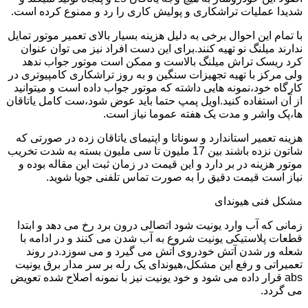
شدیدا عملیات تراشکاری و پولیش کاری را رد و ممنوع کرده است.
با تمام این احوال برخی به دلیل هزینه بسیار بالای تعمیر موتور تمایل
ندارند میلنگ نو تهیه کنند.برای این دست افراد نیز می توان عنوان
کرد ریسک تراش میلنگ بالاست و ممکن است موتور جواب ندهد
ولی مرکز با تهیه تجهیزات سنگین و به روز تراشکاری کامپیوتری در
کارگاه خود،نمونه هایی داشته که موتور جواب داده است و میتوانید
از آن استفاده کنید.اویل پمپ حتما باید عوض شود،ست کامل یاتاقان
ها،پک واشر و مدت یک هفته عموما نیاز است.
هزینه تعمیر استاندارد و سوناتا و اپتیمای یاتاقان زده در صورتی که
شاتون نزده باشند بین 17 ملیون تا سی ملیون بسته به شدت تخریب
موتور هزینه در بر دارد و این قیمت در زمان ثبت این مقاله بوده و
نیاز است قیمت دقیق را به صورت تماس تلفنی جویا شوید.
مشکل فنی هیوندای
زمانی که آب وارد یونیت شود اتصالی درون برد رخ می دهد و ابتدا
قطعات پلاستیکی یونیت شروع به آب شدن می کنند و در ادامه با
شعله ور شدن آتش خودروی آتش می گیرد و می سوزد.در روند
تعمیراتی و رفع این مشکل،هیوندای یک رله بر سر مدار برق یونیت
abs قرار داده می شود و خود یونیت نیز با نمونه اصلاح شده تعویض
می گردد.