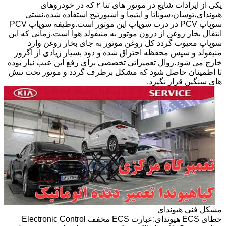
یکی از ایرادات شایع در موتور های تتا ۲ که در خودروهای
هیوندای،توسان،سوناتا و اپتیما و اسپورتیج استفاده شده،نشتی
سوپاپ PCV در درب سوپاپ این موتور است.وظیفه سوپاپ PCV
انتقال بخار روغن از درون موتور به منیفولد هوا است.زمانی که این
سوپاپ معیوب گردد کل روغن موتور به جای بخار روغن وارد
منیفولد و سپس محفظه احتراق شده و دود بسیار زیادی از اگزوز
خارج می شود.روال تعمیراتی تخصصی برای رفع این عیب نیاز بوده
تا اطمینان حاصل شود که مشکل برطرف گردد و موتور تحت تنش
های سنگین قرار نگیرد.
مشکل فنی هیوندای
خطای ECS هیوندای:عبارت ECS مخفف Electronic Control