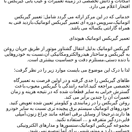
امکانات و دانش تخصصی در زمینه تعمیرات و عیب یابی گیربکس با
افتخار اعلام می دارد.
خدماتی که در این مرکز ارائه می گردد شامل: تعمیر گیربکس
اتوماتیک،سرویس دوره ای تعمیر گیربکس اتوماتیک،بازدید فنی به
همراه گارانتی یکساله می باشد.
تعمیر گیربکس اتوماتیک هیوندای
گیربکس اتوماتیک بدلیل انتقال گشتاور موتور از طریق جریان روغن
به گیربکس و ساختار هیدروالکترومکانیکی آن،نسبت به خودروهایی
با دنده دستی،مستلزم دقت و حساسیت بیشتری است.
لذا با درک این موضوع می بایست موارد زیر را در نظر گرفت؛
طاهای گیربکس را جدی گرفته و در اولین فرصت به تعمیرگاه
تخصصی مراجعه کنید.ادامه رانندگی با گیربکس معیوب،باعث
گسترش خرابی به سایر قطعات شده که در نتیجه هزینه و زمان
تعمیرات آن را چندین برابر می کند.
روغن گیربکس را در زمانبندی و کیلومتر تعیین شده تعویض کنید.
خودروهای اتوماتیک سیستم برق پیچیده تری نسبت به سایر خودرو
ها دارند،ترجیحا از وسایل برقی اضافه مانند چراغ زنون،آمپلی
فایر،دزدگیر متفرقه و … استفاده نکنید.
مجموعه گیربکس اتوماتیک،سنسورها و مدارهای الکترونیکی
حساسی دارد و موتورشویی برای آنها توصیه نمی شود.