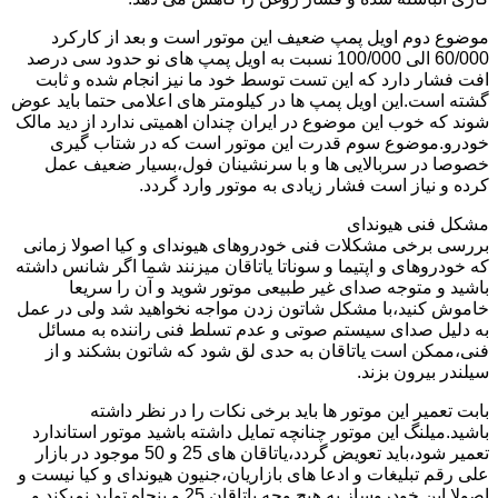
موضوع دوم اویل پمپ ضعیف این موتور است و بعد از کارکرد
60/000 الی 100/000 نسبت به اویل پمپ های نو حدود سی درصد
افت فشار دارد که این تست توسط خود ما نیز انجام شده و ثابت
گشته است.این اویل پمپ ها در کیلومتر های اعلامی حتما باید عوض
شوند که خوب این موضوع در ایران چندان اهمیتی ندارد از دید مالک
خودرو.موضوع سوم قدرت این موتور است که در شتاب گیری
خصوصا در سربالایی ها و با سرنشینان فول،بسیار ضعیف عمل
کرده و نیاز است فشار زیادی به موتور وارد گردد.
مشکل فنی هیوندای
بررسی برخی مشکلات فنی خودروهای هیوندای و کیا اصولا زمانی
که خودروهای و اپتیما و سوناتا یاتاقان میزنند شما اگر شانس داشته
باشید و متوجه صدای غیر طبیعی موتور شوید و آن را سریعا
خاموش کنید،با مشکل شاتون زدن مواجه نخواهید شد ولی در عمل
به دلیل صدای سیستم صوتی و عدم تسلط فنی راننده به مسائل
فنی،ممکن است یاتاقان به حدی لق شود که شاتون بشکند و از
سیلندر بیرون بزند.
بابت تعمیر این موتور ها باید برخی نکات را در نظر داشته
باشید.میلنگ این موتور چنانچه تمایل داشته باشید موتور استاندارد
تعمیر شود،باید تعویض گردد،یاتاقان های 25 و 50 موجود در بازار
علی رقم تبلیغات و ادعا های بازاریان،جنیون هیوندای و کیا نیست و
اصولا این خودروساز به هیچ وجه یاتاقان 25 و پنجاه تولید نمیکند و