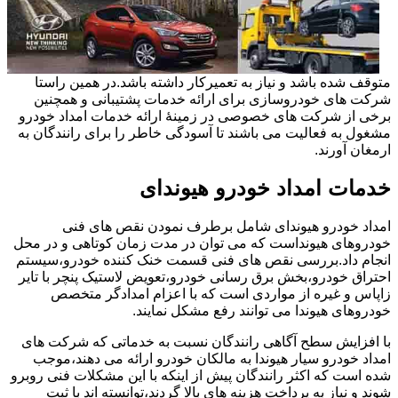
متوقف شده باشد و نیاز به تعمیرکار داشته باشد.در همین راستا
شرکت های خودروسازی برای ارائه خدمات پشتیبانی و همچنین
برخی از شرکت های خصوصی در زمینۀ ارائه خدمات امداد خودرو
مشغول به فعالیت می باشند تا آسودگی خاطر را برای رانندگان به
ارمغان آورند.
خدمات امداد خودرو هیوندای
امداد خودرو هیوندای شامل برطرف نمودن نقص های فنی
خودروهای هیونداست که می توان در مدت زمان کوتاهی و در محل
انجام داد.بررسی نقص های فنی قسمت خنک کننده خودرو،سیستم
احتراق خودرو،بخش برق رسانی خودرو،تعویض لاستیک پنچر با تایر
زاپاس و غیره از مواردی است که با اعزام امدادگر متخصص
خودروهای هیوندا می توانند رفع مشکل نمایند.
با افزایش سطح آگاهی رانندگان نسبت به خدماتی که شرکت های
امداد خودرو سیار هیوندا به مالکان خودرو ارائه می دهند،موجب
شده است که اکثر رانندگان پیش از اینکه با این مشکلات فنی روبرو
شوند و نیاز به پرداخت هزینه های بالا گردند،توانسته اند با ثبت