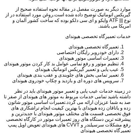
موارد دیگر به صورت مفصل در مقاله نحوه استفاده صحیح از
گیربکس اتوماتیک توضیح داده شده است.روغن مورد استفاده در از
نوع ||| ATF وایکو و ای سی دلکو بوده که ساخت کشور آلمان و
امریکا می باشند.
خدمات تعمیرگاه تخصصی هیوندای
تعمیرگاه تخصصی هیوندای
دارای خودروبر رایگان اختصاصی
تعمیرات اساسی موتور هیوندای
تنظیم موتور و رفع تمامی عوامل بد کار کردن موتور هیوندای
عیب یابی و تعمیر گیربکس اتوماتیک هیوندای
تعمیر تمامی بخش های جلوبندی و عقب بندی هیوندای
سرویس های دوره ای و بازدید و چکاپ خودروی هیوندای
در زمینه خدمات عیب یابی و تعمیر موتور هیوندای باید در نظر
داشته باشید تمامی خدمات مربوط به موتور های هیوندای از صفر تا
صد به شما عزیزان ارائه می گردد.تعمیرات اساسی موتور شاتون
زده و یاتاقان زده هیوندای با بهترین کیفیت انجام تراشکاری های
فوق تخصصی قسمت های مختلف موتور هیوندای با جدیدترین و
پیشرفته ترین دستگاه های روز تعمیرات موتور در کارگاه تخصصی
رفع مشکلات سرسیلندر و CVVT های هیوندای تعویض اویل پمپ
تعمیرگاه تخصصی هیوندای