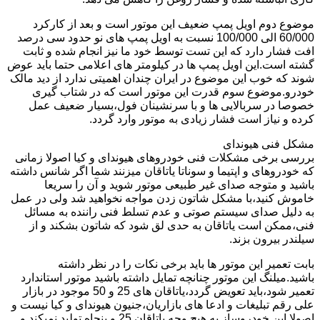
موضوع دوم اویل پمپ ضعیف این موتور است و بعد از کارکرد
60/000 الی 100/000 نسبت به اویل پمپ های نو حدود سی درصد
افت فشار دارد که این تست توسط خود ما نیز انجام شده و ثابت
گشته است.این اویل پمپ ها در کیلومتر های اعلامی حتما باید عوض
شوند که خوب این موضوع در ایران چندان اهمیتی ندارد از دید مالک
خودرو.موضوع سوم قدرت این موتور است که در شتاب گیری
خصوصا در سربالایی ها و با سرنشینان فول،بسیار ضعیف عمل
کرده و نیاز است فشار زیادی به موتور وارد گردد.
مشکل فنی هیوندای
بررسی برخی مشکلات فنی خودروهای هیوندای و کیا اصولا زمانی
که خودروهای و اپتیما و سوناتا یاتاقان میزنند شما اگر شانس داشته
باشید و متوجه صدای غیر طبیعی موتور شوید و آن را سریعا
خاموش کنید،با مشکل شاتون زدن مواجه نخواهید شد ولی در عمل
به دلیل صدای سیستم صوتی و عدم تسلط فنی راننده به مسائل
فنی،ممکن است یاتاقان به حدی لق شود که شاتون بشکند و از
سیلندر بیرون بزند.
بابت تعمیر این موتور ها باید برخی نکات را در نظر داشته
باشید.میلنگ این موتور چنانچه تمایل داشته باشید موتور استاندارد
تعمیر شود،باید تعویض گردد،یاتاقان های 25 و 50 موجود در بازار
علی رقم تبلیغات و ادعا های بازاریان،جنیون هیوندای و کیا نیست و
اصولا این خودروساز به هیچ وجه یاتاقان 25 و پنجاه تولید نمیکند و