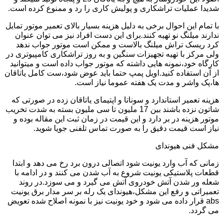
شدیدا عملیات تراشکاری و پولیش کاری را رد و ممنوع کرده است.
با تمام این احوال برخی به دلیل هزینه بسیار بالای تعمیر موتور تمایل
ندارند میلنگ نو تهیه کنند.برای این دست افراد نیز می توان عنوان
کرد ریسک تراش میلنگ بالاست و ممکن است موتور جواب ندهد
ولی مرکز با تهیه تجهیزات سنگین و به روز تراشکاری کامپیوتری در
کارگاه خود،نمونه هایی داشته که موتور جواب داده است و میتوانید
از آن استفاده کنید.اویل پمپ حتما باید عوض شود،ست کامل یاتاقان
ها،پک واشر و مدت یک هفته عموما نیاز است.
هزینه تعمیر استاندارد و سوناتا و اپتیمای یاتاقان زده در صورتی که
شاتون نزده باشند بین 17 ملیون تا سی ملیون بسته به شدت تخریب
موتور هزینه در بر دارد و این قیمت در زمان ثبت این مقاله بوده و
نیاز است قیمت دقیق را به صورت تماس تلفنی جویا شوید.
مشکل فنی هیوندای
زمانی که آب وارد یونیت شود اتصالی درون برد رخ می دهد و ابتدا
قطعات پلاستیکی یونیت شروع به آب شدن می کنند و در ادامه با
شعله ور شدن آتش خودروی آتش می گیرد و می سوزد.در روند
تعمیراتی و رفع این مشکل،هیوندای یک رله بر سر مدار برق یونیت
abs قرار داده می شود و خود یونیت نیز با نمونه اصلاح شده تعویض
می گردد.