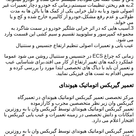
2.به هم ریختن تنظیمات سیستم،زمانی که خودرو دچار تعمیرات غیر
اصولی شود و یا به دلیل خرابی یکی از کمک ها یا بالن ها به مدت
طولانی و عدم رفع مشکل،خودرو از کالیبره خارج شده و کج و یا
می خوابد.
3.آسیب هایی که در اثر خرابی شلگیر خودرو در سمت شاگرد به
مجموعه کمپرسور و سلونویید تقسیم و سیم کشی این قسمت وارد
می شود.
عیب یابی و تعمیرات اصولی تنظیم ارتفاع جنسیس و سنتنیال
زمانی که چراغ ECS در جنسیس و سنتنیال روشن می شود عموما
عملکرد دکمه های تغییر ارتفاع از کار می افتد،برای شناسایی عیب
و تعمیر آن باید با دیاگ های تخصصی ابتدا مورد را بررسی کرده و
سپس اقدام به تست های فیزیکی نمایید.
تعمیر گیربکس اتوماتیک هیوندای
مرکز تخصصی تعمیر گیربکس اتوماتیک هیوندای در تعمیرگاه
گیربکس وان زیر نظر متخصصین مجرب و کارآزموده
تعمیر گیربکس اتوماتیک هیوندای توسط گیربکس وان با به روزترین
امکانات و دانش تخصصی در زمینه تعمیرات و عیب یابی گیربکس با
افتخار اعلام می دارد.
تعمیر گیربکس اتوماتیک هیوندای توسط گیربکس وان با به روزترین