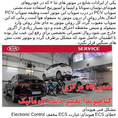
یکی از ایرادات شایع در موتور های تتا ۲ که در خودروهای
هیوندای،توسان،سوناتا و اپتیما و اسپورتیج استفاده شده،نشتی
سوپاپ PCV در درب سوپاپ این موتور است.وظیفه سوپاپ PCV
انتقال بخار روغن از درون موتور به منیفولد هوا است.زمانی که این
سوپاپ معیوب گردد کل روغن موتور به جای بخار روغن وارد
منیفولد و سپس محفظه احتراق شده و دود بسیار زیادی از اگزوز
خارج می شود.روال تعمیراتی تخصصی برای رفع این عیب نیاز بوده
تا اطمینان حاصل شود که مشکل برطرف گردد و موتور تحت تنش
های سنگین قرار نگیرد.
مشکل فنی هیوندای
خطای ECS هیوندای:عبارت ECS مخفف Electronic Control