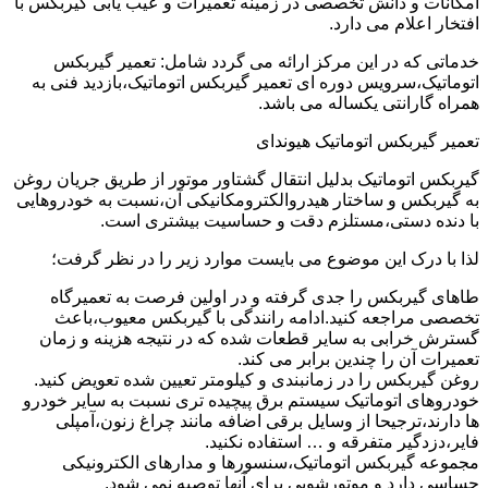
امکانات و دانش تخصصی در زمینه تعمیرات و عیب یابی گیربکس با
افتخار اعلام می دارد.
خدماتی که در این مرکز ارائه می گردد شامل: تعمیر گیربکس
اتوماتیک،سرویس دوره ای تعمیر گیربکس اتوماتیک،بازدید فنی به
همراه گارانتی یکساله می باشد.
تعمیر گیربکس اتوماتیک هیوندای
گیربکس اتوماتیک بدلیل انتقال گشتاور موتور از طریق جریان روغن
به گیربکس و ساختار هیدروالکترومکانیکی آن،نسبت به خودروهایی
با دنده دستی،مستلزم دقت و حساسیت بیشتری است.
لذا با درک این موضوع می بایست موارد زیر را در نظر گرفت؛
طاهای گیربکس را جدی گرفته و در اولین فرصت به تعمیرگاه
تخصصی مراجعه کنید.ادامه رانندگی با گیربکس معیوب،باعث
گسترش خرابی به سایر قطعات شده که در نتیجه هزینه و زمان
تعمیرات آن را چندین برابر می کند.
روغن گیربکس را در زمانبندی و کیلومتر تعیین شده تعویض کنید.
خودروهای اتوماتیک سیستم برق پیچیده تری نسبت به سایر خودرو
ها دارند،ترجیحا از وسایل برقی اضافه مانند چراغ زنون،آمپلی
فایر،دزدگیر متفرقه و … استفاده نکنید.
مجموعه گیربکس اتوماتیک،سنسورها و مدارهای الکترونیکی
حساسی دارد و موتورشویی برای آنها توصیه نمی شود.