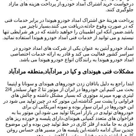
درخواست خرید اشتراک امداد خودرو،از پرداخت هزینه های مازاد
جلوگیری کنند.
پرداخت هزینۀ حق اشتراک امداد خودرو هیوندا در برابر خدمات فنی
که در صورت وقوع حادثه،دریافت می کنند،بسیار ناچیز می
باشد.ضمن آنکه این اطمینان را خواهید داشته که در هر شرایطی تنها
نیستید و می توانید از خدمات فنی امداد خودرو هیوندا استفاده نمائید.
امداد خودرو آبتین به عنوان یکی از شرکت های امداد خودرو در
سراسر کشور فعالیت می کند و قادر به ارائه خدمات اختصاصی
امداد خودرو هیوندا به رانندگان انواع خودرو هیوندا می باشد.
مشکلات فنی هیوندای و کیا در مرادآباد,منطقه مرادآباد
ابتدا راجع به دلیل یاتاقان زدن خودروهای هیوندای و سوناتا و اپتیما
بحث می کنیم.این خودروها در ایران از موتور تتا 2 چهار سیلندر 2/4
لیتری بهره میبرند موتوری که بسیار مشکل داشته و چالش های
فراوانی را پشت سر گذاشته،این موتور که در چین تولید می شود در
این خودروها در ایران سوار بوده و نمونه امریکایی آن برای
خودروهای تولیدی در بازار امریکا تولید می شود.این موتور بنا به
فراخوان های متعدد کمپانی هیوندای،دارای پلیسه و خورده ریز های
فلزی به جا مانده از فلز کاری در خط تولید چین بوده و این موضوع
چندین سال ادامه داشته،این پلیسه ها در مسیر های حساس روغن
کاری انباشته شده و فشار روغن را کاهش می دهد.