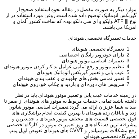
موارد دیگر به صورت مفصل در مقاله نحوه استفاده صحیح از
گیربکس اتوماتیک توضیح داده شده است.روغن مورد استفاده در از
نوع ||| ATF وایکو و ای سی دلکو بوده که ساخت کشور آلمان و
امریکا می باشند.
خدمات تعمیرگاه تخصصی هیوندای
تعمیرگاه تخصصی هیوندای
دارای خودروبر رایگان اختصاصی
تعمیرات اساسی موتور هیوندای
تنظیم موتور و رفع تمامی عوامل بد کار کردن موتور هیوندای
عیب یابی و تعمیر گیربکس اتوماتیک هیوندای
تعمیر تمامی بخش های جلوبندی و عقب بندی هیوندای
سرویس های دوره ای و بازدید و چکاپ خودروی هیوندای
در زمینه خدمات عیب یابی و تعمیر موتور هیوندای باید در نظر
داشته باشید تمامی خدمات مربوط به موتور های هیوندای از صفر تا
صد به شما عزیزان ارائه می گردد.تعمیرات اساسی موتور شاتون
زده و یاتاقان زده هیوندای با بهترین کیفیت انجام تراشکاری های
فوق تخصصی قسمت های مختلف موتور هیوندای با جدیدترین و
پیشرفته ترین دستگاه های روز تعمیرات موتور در کارگاه تخصصی
رفع مشکلات سرسیلندر و CVVT های هیوندای تعویض اویل پمپ
تعمیرگاه تخصصی هیوندای