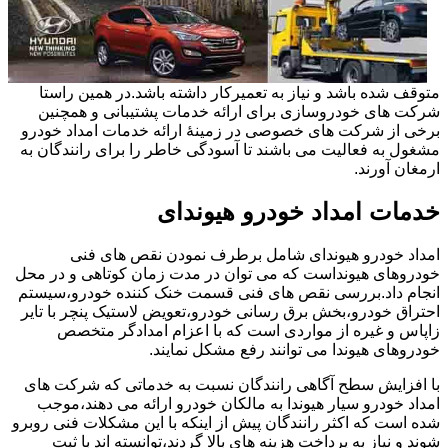
متوقف شده باشد و نیاز به تعمیرکار داشته باشد.در همین راستا
شرکت های خودروسازی برای ارائه خدمات پشتیبانی و همچنین
برخی از شرکت های خصوصی در زمینۀ ارائه خدمات امداد خودرو
مشغول به فعالیت می باشند تا آسودگی خاطر را برای رانندگان به
ارمغان آورند.
خدمات امداد خودرو هیوندای
امداد خودرو هیوندای شامل برطرف نمودن نقص های فنی
خودروهای هیونداست که می توان در مدت زمان کوتاهی و در محل
انجام داد.بررسی نقص های فنی قسمت خنک کننده خودرو،سیستم
احتراق خودرو،بخش برق رسانی خودرو،تعویض لاستیک پنچر با تایر
زاپاس و غیره از مواردی است که با اعزام امدادگر متخصص
خودروهای هیوندا می توانند رفع مشکل نمایند.
با افزایش سطح آگاهی رانندگان نسبت به خدماتی که شرکت های
امداد خودرو سیار هیوندا به مالکان خودرو ارائه می دهند،موجب
شده است که اکثر رانندگان پیش از اینکه با این مشکلات فنی روبرو
شوند و نیاز به پرداخت هزینه های بالا گردند،توانسته اند با ثبت