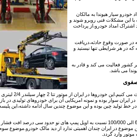
خودرو سیار هیوندا به مالکان
 با این مشکلات فنی روبرو شوند و
د اشتراک امداد خودرو،از پرداخت
که در صورت وقوع حادثه،دریافت
 که در هر شرایطی تنها نیستید و
ر کشور فعالیت می کند و قادر به
وندا می باشد.
 صفوی
ابتدا راجع به دلیل 
ایران سوار بوده و نمونه امریکایی آن برای خودروهای تولیدی در بازار
ی در خط تولید چین بوده و این موضوع چندین سال ادامه داشته،این پل
موضوع دوم اویل پمپ ضعیف این موتور است و بعد از کارکرد 60/000 الی 100/000 نسبت به 
ین موضوع در ایران چندان اهمیتی ندارد از دید مالک خودرو.موضوع س
وتور وارد گردد.