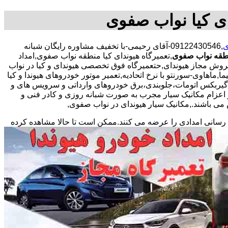
ای کیا نواب صفوی
ی
,09122430546-آقای رحیمی-با تخفیف مشاوره رایگان شبانه
نطقه نواب صفوی
,تعمیرگاه هیوندای کیا منطقه نواب صفوی,امداد
 فروش مجاز هیوندای,حتعمیرگاه فوق تخصصی هیوندای و کیا در نواب
,ماهاوی-سورنتو با نرخ اتحادیه,تعمیر موتور خودروهای هیوندا و کیا
ر،گیربکس اتومات،جلوبندی،برق خودروهای وارداتی و سرویس های و
اعزام مکانیک سیار مجرب به صورت شبانه روزی و کادر فنی و
می باشند.,مکانیک سیار هیوندای در نواب صفوی,
 رسانی امدادی را عرضه می کنند.ممکن است تا حالا مشاهده
کرده