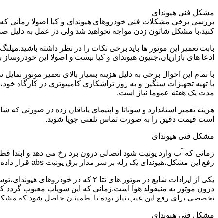
مشکل فنی هیوندای
بررسی برخی مشکلات فنی خودروهای هیوندای و کیا اصولا زمانی که خو
کنید،با مشکل شاتون زدن مواجه نخواهید شد ولی در عمل به دلیل صد
ادعا های بازاریان،جنیون هیوندای و کیا نیست و اصولا این خودروساز به هیچ وجه یاتاقان 25 و پنجاه تولید نمیکند و شدیدا عملیات تراشکاری و
با تمام این احوال برخی به دلیل هزینه بسیار بالای تعمیر موتور تما
با تهیه تجهیزات سنگین و به روز تراشکاری کامپیوتری در کارگاه خود،
مدت یک هفته عموما نیاز است.
است قیمت دقیق را به صورت تماس تلفنی جویا شوید.
مشکل فنی هیوندای
زمانی که آب وارد یونیت شود اتصالی درون برد رخ می دهد و ابتدا ق
رفع این مشکل،هیوندای یک رله بر سر مدار برق یونیت abs قرار داده می شود و خود یونیت نیز با نمونه اصلاح شده تعویض می گردد.
درون موتور به منیفولد هوا است.زمانی که این سوپاپ معیوب گردد کل
تخصصی برای رفع این عیب نیاز بوده تا اطمینان حاصل شود که مشک
مشکل فنی هیوندای