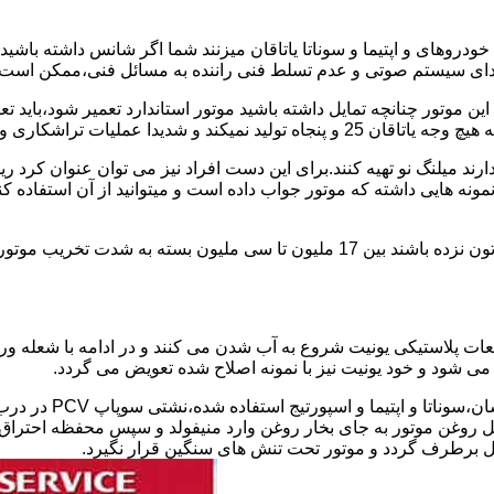
دروهای و اپتیما و سوناتا یاتاقان میزنند شما اگر شانس داشته باشی
ای سیستم صوتی و عدم تسلط فنی راننده به مسائل فنی،ممکن است یات
 پولیش کاری را رد و ممنوع کرده است.
یل ندارند میلنگ نو تهیه کنند.برای این دست افراد نیز می توان عنوان
نمونه هایی داشته که موتور جواب داده است و میتوانید از آن استفاده 
هزینه تعمیر استاندارد و سوناتا و اپتیمای یاتاقان زده در صورتی که شاتون نزده باشند ب
طعات پلاستیکی یونیت شروع به آب شدن می کنند و در ادامه با شعله 
 روغن موتور به جای بخار روغن وارد منیفولد و سپس محفظه احتراق ش
ل برطرف گردد و موتور تحت تنش های سنگین قرار نگیرد.