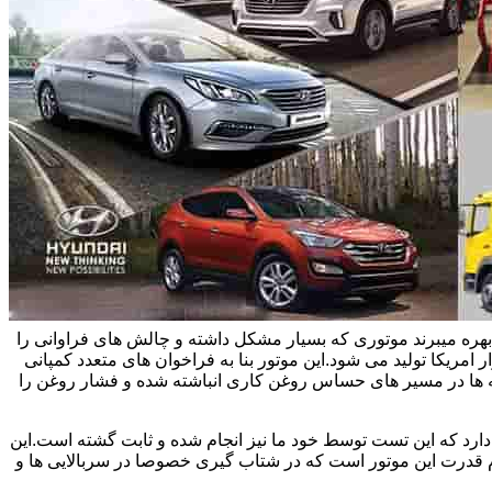
یاتاقان زدن خودروهای هیوندای و سوناتا و اپتیما بحث می کنیم.این خودروها در ایران از موتور تتا 2 چهار سیلندر 2/4 لیتری بهره میبرند موتوری که بسیار مشکل داشته و چالش های فراوانی را
 امریکا تولید می شود.این موتور بنا به فراخوان های متعدد کمپانی
یسه ها در مسیر های حساس روغن کاری انباشته شده و فشار روغن را
اویل پمپ های نو حدود سی درصد افت فشار دارد که این تست توسط خود ما نیز انجام شده و ثابت گشته است.این
وم قدرت این موتور است که در شتاب گیری خصوصا در سربالایی ها و