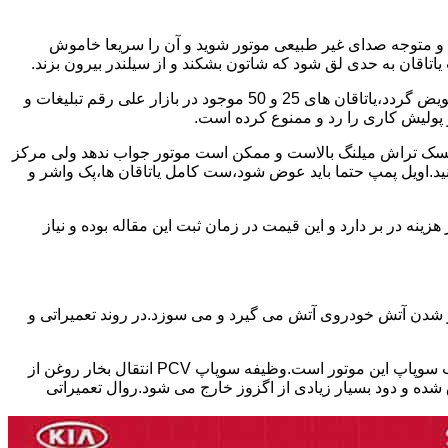
د و متوجه صدای غیر طبیعی موتور شوید و آن را سریعا خاموش
اقان به حدی لق شود که شاتون بشکند و از سیلندر بیرون بزند.
بابت تعمیر این موتور ها باید برخی نکات را در نظر داشته باشید.میلنگ این موتور چنانچه تمایل داشته باشید موتور استاندارد تعمیر شود،باید تعویض گردد،یاتاقان های 25 و 50 موجود در بازار علی رقم تبلیغات و
 کرد ریسک تراش میلنگ بالاست و ممکن است موتور جواب ندهد ولی مرکز
کنید.اویل پمپ حتما باید عوض شود،ست کامل یاتاقان ها،پک واشر و
ین 17 ملیون تا سی ملیون بسته به شدت تخریب موتور هزینه در بر دارد و این قیمت در زمان ثبت این مقاله بوده و نیاز
ور شدن آتش خودروی آتش می گیرد و می سوزد.در روند تعمیراتی و
یکی از ایرادات شایع در موتور های تتا ۲ که در خودروهای هیوندای،توسان،سوناتا و اپتیما و اسپورتیج استفاده شده،نشتی سوپاپ PCV در درب سوپاپ این موتور است.وظیفه سوپاپ PCV انتقال بخار روغن از
ده و دود بسیار زیادی از اگزوز خارج می شود.روال تعمیراتی