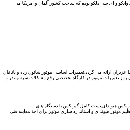
موارد دیگر به صورت مفصل در مقاله نحوه استفاده صحیح از گیربکس اتوماتیک توضیح داده شده است.روغن مورد استفاده در از نوع ||| ATF وایکو و ای سی دلکو بوده که ساخت کشور آلمان و امریکا می
ا عزیزان ارائه می گردد.تعمیرات اساسی موتور شاتون زده و یاتاقان
ای روز تعمیرات موتور در کارگاه تخصصی رفع مشکلات سرسیلندر و
یربکس هیوندای,تست کامل گیربکس با دستگاه های
موتور هیوندای و استاندارد سازی موتور برای اخذ معاینه فنی