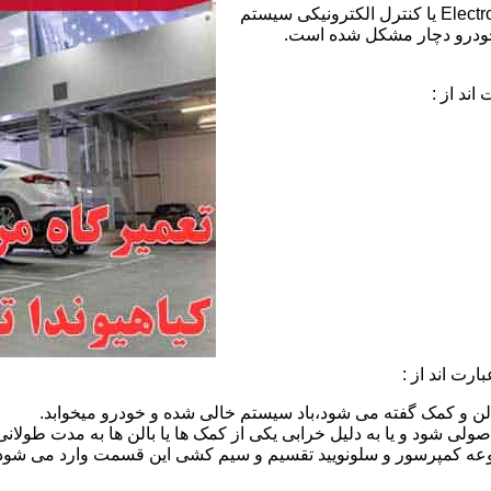
خطای ECS هیوندای:عبارت ECS مخفف Electronic Control Suspension یا کنترل الکترونیکی سیستم
خودرو دچار مشکل شده است.
ند از :