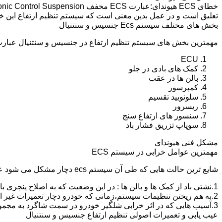
تعلیق است و در عمل بدین معنی است که سیستم تنظیم ارتفاع این 
بخش های مختلف سیستم Ecs جنسیس و سنتنیال
مهمترین بخش های سیستم تنظیم ارتفاع در جنسیس و سنتنیال عبارت ا
ECU
کمک های بادی در جلو
بالن ها در عقب
کمپرسور
سلونویید تقسیم
ریسرور
سنسور های ارتفاع سنج
سوپاپ تزریق فشار باد
مشکل فنی هیوندای
مهمترین عوامل خرابی در سیستم ECS
شایع ترین حالت هایی که طی آن سیستم ecs دچار مشکل می شود عبارت اند از :
1.نشتی باد از کمک ها و بالن ها : در این وضعیت که به اصلاح پنچری بالن و کمک گفته می شود،باد سیستم خالی شده و خودرو میخوابد.
2.به هم ریختن تنظیمات سیستم،زمانی که خودرو دچار تعمیرات غیر اصولی شود و یا به دلیل خرابی یکی از کمک ها یا بالن ها به مدت طولانی و عدم رفع مشکل،خودرو از کالیبره خارج شده و کج و یا می خوابد.
3.آسیب هایی که در اثر خرابی شلگیر خودرو در سمت شاگرد به مجموعه کمپرسور و سلونویید تقسیم و سیم کشی این قسمت وارد می شود.
عیب یابی و تعمیرات اصولی تنظیم ارتفاع جنسیس و سنتنیال