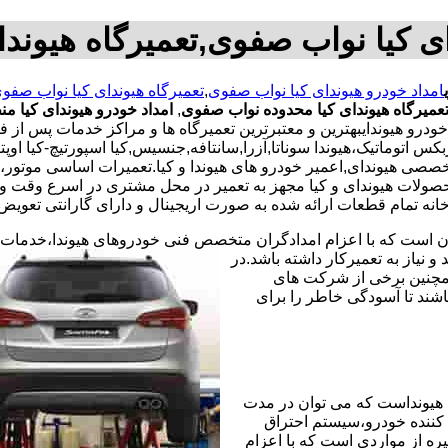
ای کیا نواب صفوی,تعمیرگاه هیوند
امداد خودرو هیوندای کیا نواب صفوی
,
تعمیرگاه هیوندای کیا نواب صفو
عمیرگاه هیوندای کیا محدوده نواب صفوی
,
امداد خودرو هیوندای کیا م
خودرو هیوندایبهترین و معتبرترین تعمیرگاه ها و مراکز خدمات پس از
وماتیک،هیوندا سوناتا,آزرا,سانتافه,جنسیس,کیا اسپورتیچ-کیا اوپتیما‌
تخصصی هیوندای,اعمیر خودرو های هیوندا و کیا.تعمیرات اساسی موتو
ولات هیوندای و کیا مجهز به تعمیر در محل مشتری در اسرع وقت و 
ه تمام قطعات ارائه شده به صورت اریجینال و دارای گارانتی تعویض 
ران است که با اعزام امدادگران متخصص فنی خودروهای هیوندا،خدمات
نیاز به تعمیرکار داشته باشد.در
همچنین برخی از شرکت های
شند تا آسودگی خاطر را برای
هیونداست که می توان در مدت
کننده خودرو،سیستم احتراق
ره از مواردی است که با اعزام