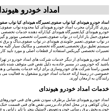
امداد خودرو هیوند
امداد خودرو هیوندای کیا نواب صفوی
,
تعمیرگاه هیوندای کیا نواب صفوی
روزی کارگران مجرب امداد خودرو هیوندای کیا محدوده نواب صفوی,
ت
خودرو هیوندای کیا,تعمیرگاه هیوندای کیا,ارائه دهنده خدمات تخصصی 
صفوی,حمل بار ادارات در نواب صفوی,تعمیرات تخصصی موتور و گیربکس ات
در نواب صفوی,،تعمیر جلوبندی هیوندای در نواب صفوی,دیاگ و برق 
سیستم تعلیق برق تخصصی,تعمیرگاه تخصصی و مکانیک سیار کلیه محص
تعمیرات تخصصی گیربکس استفاده از قطعات اصلی و مورد تایید کارخان
امداد خودرو هیوندای از دیگر خدمات شرکت های امداد خودرو در ته
باشید که خودرویی در مسیر جاده،به دلیل نقص فنی متوقف شده باشد و 
همین راستا شرکت های خودروسازی برای ارائه خدمات پشتیبانی و 
خصوصی در زمینۀ ارائه خدمات امداد خودرو مشغول به فعالیت می با
رانندگان به ارمغان آورند.
خدمات امداد خودرو هیوندای
امداد خودرو هیوندای شامل برطرف نمودن نقص های فنی خودروهای 
زمان کوتاهی و در محل انجام داد.بررسی نقص های فنی قسمت خنک 
خودرو،بخش برق رسانی خودرو،تعویض لاستیک پنچر با تایر زاپاس و غی