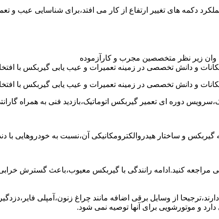
د عموما عملکرد دکمه های تغییر ارتفاع از کار می افتد،برای شناسایی عیب 
 وان زیر نظر متخصصین مجرب و کارآزموده
کانات و دانش تخصصی در زمینه تعمیرات و عیب یابی گیربکس با افتخار
کانات و دانش تخصصی در زمینه تعمیرات و عیب یابی گیربکس با افتخار
،سرویس دوره ای تعمیر گیربکس اتوماتیک،بازدید فنی به همراه گارانت
 به گیربکس و ساختار هیدروالکترومکانیکی آن،نسبت به خودروهایی ب
مراجعه کنید.ادامه رانندگی با گیربکس معیوب،باعث گسترش خرابی به
ند،ترجیحا از وسایل برقی اضافه مانند چراغ زنون،آمپلی فایر،دزدگیر 
رد و موتورشویی برای آنها توصیه نمی شود.