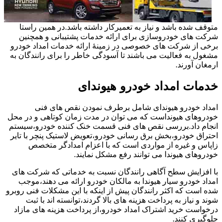
متوقف شده باشد و نیاز به تعمیرکار داشته باشد.در همین راستا
شرکت های خودروسازی برای ارائه خدمات پشتیبانی و همچنین
برخی از شرکت های خصوصی در زمینۀ ارائه خدمات امداد خودرو
مشغول به فعالیت می باشند تا آسودگی خاطر را برای رانندگان به
ارمغان آورند.
خدمات امداد خودرو هیوندای
امداد خودرو هیوندای شامل برطرف نمودن نقص های فنی
خودروهای هیونداست که می توان در مدت زمان کوتاهی و در محل
انجام داد.بررسی نقص های فنی قسمت خنک کننده خودرو،سیستم
احتراق خودرو،بخش برق رسانی خودرو،تعویض لاستیک پنچر با تایر
زاپاس و غیره از مواردی است که با اعزام امدادگر متخصص
خودروهای هیوندا می توانند رفع مشکل نمایند.
با افزایش سطح آگاهی رانندگان نسبت به خدماتی که شرکت های
امداد خودرو سیار هیوندا به مالکان خودرو ارائه می دهند،موجب
شده است که اکثر رانندگان پیش از اینکه با این مشکلات فنی روبرو
شوند و نیاز به پرداخت هزینه های بالا گردند،توانسته اند با ثبت
درخواست خرید اشتراک امداد خودرو،از پرداخت هزینه های مازاد
جلوگیری کنند.