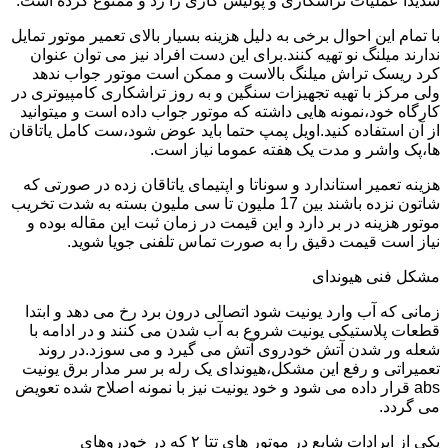
شدیدا عملیات تراشکاری و پولیش کاری را رد و ممنوع کرده است.
با تمام این احوال برخی به دلیل هزینه بسیار بالای تعمیر موتور تمایل
ندارند میلنگ نو تهیه کنند.برای این دست افراد نیز می توان عنوان
کرد ریسک تراش میلنگ بالاست و ممکن است موتور جواب ندهد
ولی مرکز با تهیه تجهیزات سنگین و به روز تراشکاری کامپیوتری در
کارگاه خود،نمونه هایی داشته که موتور جواب داده است و میتوانید
از آن استفاده کنید.اویل پمپ حتما باید عوض شود،ست کامل یاتاقان
ها،پک واشر و مدت یک هفته عموما نیاز است.
هزینه تعمیر استاندارد و سوناتا و اپتیمای یاتاقان زده در صورتی که
شاتون نزده باشند بین 17 ملیون تا سی ملیون بسته به شدت تخریب
موتور هزینه در بر دارد و این قیمت در زمان ثبت این مقاله بوده و
نیاز است قیمت دقیق را به صورت تماس تلفنی جویا شوید.
مشکل فنی هیوندای
زمانی که آب وارد یونیت شود اتصالی درون برد رخ می دهد و ابتدا
قطعات پلاستیکی یونیت شروع به آب شدن می کنند و در ادامه با
شعله ور شدن آتش خودروی آتش می گیرد و می سوزد.در روند
تعمیراتی و رفع این مشکل،هیوندای یک رله بر سر مدار برق یونیت
abs قرار داده می شود و خود یونیت نیز با نمونه اصلاح شده تعویض
می گردد.
یکی از ایرادات شایع در موتور های تتا ۲ که در خودروهای