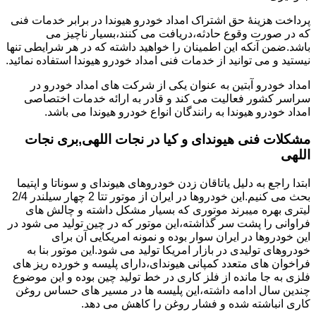
پرداخت هزینۀ حق اشتراک امداد خودرو هیوندا در برابر خدمات فنی
که در صورت وقوع حادثه،دریافت می کنند،بسیار ناچیز می
باشد.ضمن آنکه این اطمینان را خواهید داشته که در هر شرایطی تنها
نیستید و می توانید از خدمات فنی امداد خودرو هیوندا استفاده نمائید.
امداد خودرو آبتین به عنوان یکی از شرکت های امداد خودرو در
سراسر کشور فعالیت می کند و قادر به ارائه خدمات اختصاصی
امداد خودرو هیوندا به رانندگان انواع خودرو هیوندا می باشد.
مشکلات فنی هیوندای و کیا در نجات اللهی,بری نجات
اللهی
ابتدا راجع به دلیل یاتاقان زدن خودروهای هیوندای و سوناتا و اپتیما
بحث می کنیم.این خودروها در ایران از موتور تتا 2 چهار سیلندر 2/4
لیتری بهره میبرند موتوری که بسیار مشکل داشته و چالش های
فراوانی را پشت سر گذاشته،این موتور که در چین تولید می شود در
این خودروها در ایران سوار بوده و نمونه امریکایی آن برای
خودروهای تولیدی در بازار امریکا تولید می شود.این موتور بنا به
فراخوان های متعدد کمپانی هیوندای،دارای پلیسه و خورده ریز های
فلزی به جا مانده از فلز کاری در خط تولید چین بوده و این موضوع
چندین سال ادامه داشته،این پلیسه ها در مسیر های حساس روغن
کاری انباشته شده و فشار روغن را کاهش می دهد.