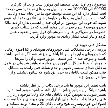
موضوع دوم اویل پمپ ضعیف این موتور است و بعد از کارکرد
60/000 الی 100/000 نسبت به اویل پمپ های نو حدود سی درصد
افت فشار دارد که این تست توسط خود ما نیز انجام شده و ثابت
گشته است.این اویل پمپ ها در کیلومتر های اعلامی حتما باید عوض
شوند که خوب این موضوع در ایران چندان اهمیتی ندارد از دید مالک
خودرو.موضوع سوم قدرت این موتور است که در شتاب گیری
خصوصا در سربالایی ها و با سرنشینان فول،بسیار ضعیف عمل
کرده و نیاز است فشار زیادی به موتور وارد گردد.
مشکل فنی هیوندای
بررسی برخی مشکلات فنی خودروهای هیوندای و کیا اصولا زمانی
که خودروهای و اپتیما و سوناتا یاتاقان میزنند شما اگر شانس داشته
باشید و متوجه صدای غیر طبیعی موتور شوید و آن را سریعا
خاموش کنید،با مشکل شاتون زدن مواجه نخواهید شد ولی در عمل
به دلیل صدای سیستم صوتی و عدم تسلط فنی راننده به مسائل
فنی،ممکن است یاتاقان به حدی لق شود که شاتون بشکند و از
سیلندر بیرون بزند.
بابت تعمیر این موتور ها باید برخی نکات را در نظر داشته
باشید.میلنگ این موتور چنانچه تمایل داشته باشید موتور استاندارد
تعمیر شود،باید تعویض گردد،یاتاقان های 25 و 50 موجود در بازار
علی رقم تبلیغات و ادعا های بازاریان،جنیون هیوندای و کیا نیست و
اصولا این خودروساز به هیچ وجه یاتاقان 25 و پنجاه تولید نمیکند و