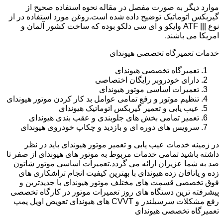
موارد دیگر به صورت مفصل در مقاله نحوه استفاده صحیح از
گیربکس اتوماتیک توضیح داده شده است.روغن مورد استفاده در از
نوع ||| ATF وایکو و ای سی دلکو بوده که ساخت کشور آلمان و
امریکا می باشند.
خدمات تعمیرگاه تخصصی هیوندای
تعمیرگاه تخصصی هیوندای
دارای خودروبر رایگان اختصاصی
تعمیرات اساسی موتور هیوندای
تنظیم موتور و رفع تمامی عوامل بد کار کردن موتور هیوندای
عیب یابی و تعمیر گیربکس اتوماتیک هیوندای
تعمیر تمامی بخش های جلوبندی و عقب بندی هیوندای
سرویس های دوره ای و بازدید و چکاپ خودروی هیوندای
در زمینه خدمات عیب یابی و تعمیر موتور هیوندای باید در نظر
داشته باشید تمامی خدمات مربوط به موتور های هیوندای از صفر تا
صد به شما عزیزان ارائه می گردد.تعمیرات اساسی موتور شاتون
زده و یاتاقان زده هیوندای با بهترین کیفیت انجام تراشکاری های
فوق تخصصی قسمت های مختلف موتور هیوندای با جدیدترین و
پیشرفته ترین دستگاه های روز تعمیرات موتور در کارگاه تخصصی
رفع مشکلات سرسیلندر و CVVT های هیوندای تعویض اویل پمپ
تعمیرگاه تخصصی هیوندای