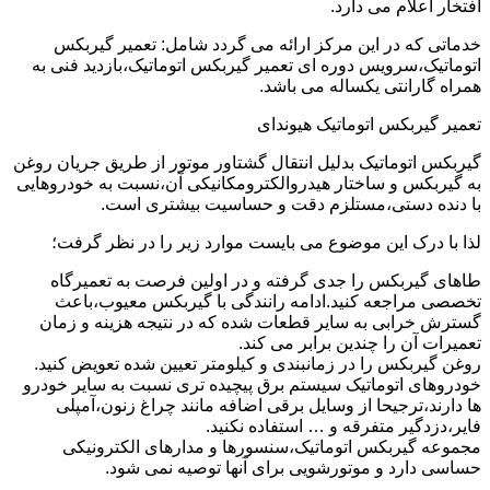
افتخار اعلام می دارد.
خدماتی که در این مرکز ارائه می گردد شامل: تعمیر گیربکس
اتوماتیک،سرویس دوره ای تعمیر گیربکس اتوماتیک،بازدید فنی به
همراه گارانتی یکساله می باشد.
تعمیر گیربکس اتوماتیک هیوندای
گیربکس اتوماتیک بدلیل انتقال گشتاور موتور از طریق جریان روغن
به گیربکس و ساختار هیدروالکترومکانیکی آن،نسبت به خودروهایی
با دنده دستی،مستلزم دقت و حساسیت بیشتری است.
لذا با درک این موضوع می بایست موارد زیر را در نظر گرفت؛
طاهای گیربکس را جدی گرفته و در اولین فرصت به تعمیرگاه
تخصصی مراجعه کنید.ادامه رانندگی با گیربکس معیوب،باعث
گسترش خرابی به سایر قطعات شده که در نتیجه هزینه و زمان
تعمیرات آن را چندین برابر می کند.
روغن گیربکس را در زمانبندی و کیلومتر تعیین شده تعویض کنید.
خودروهای اتوماتیک سیستم برق پیچیده تری نسبت به سایر خودرو
ها دارند،ترجیحا از وسایل برقی اضافه مانند چراغ زنون،آمپلی
فایر،دزدگیر متفرقه و … استفاده نکنید.
مجموعه گیربکس اتوماتیک،سنسورها و مدارهای الکترونیکی
حساسی دارد و موتورشویی برای آنها توصیه نمی شود.