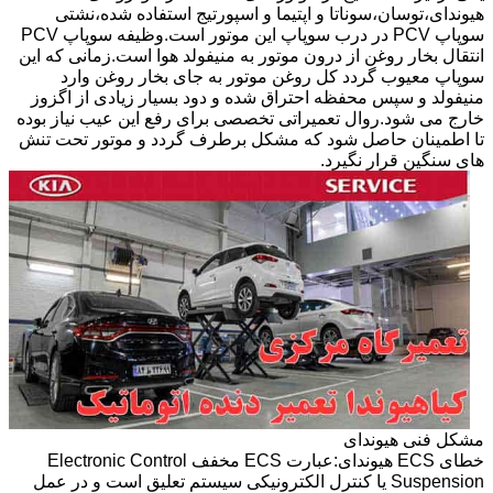
هیوندای،توسان،سوناتا و اپتیما و اسپورتیج استفاده شده،نشتی
سوپاپ PCV در درب سوپاپ این موتور است.وظیفه سوپاپ PCV
انتقال بخار روغن از درون موتور به منیفولد هوا است.زمانی که این
سوپاپ معیوب گردد کل روغن موتور به جای بخار روغن وارد
منیفولد و سپس محفظه احتراق شده و دود بسیار زیادی از اگزوز
خارج می شود.روال تعمیراتی تخصصی برای رفع این عیب نیاز بوده
تا اطمینان حاصل شود که مشکل برطرف گردد و موتور تحت تنش
های سنگین قرار نگیرد.
مشکل فنی هیوندای
خطای ECS هیوندای:عبارت ECS مخفف Electronic Control
Suspension یا کنترل الکترونیکی سیستم تعلیق است و در عمل