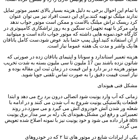
با تمام این احوال برخی به دلیل هزینه بسیار بالای تعمیر موتور تمایل
ندارند میلنگ نو تهیه کنند.برای این دست افراد نیز می توان عنوان
کرد ریسک تراش میلنگ بالاست و ممکن است موتور جواب ندهد
ولی مرکز با تهیه تجهیزات سنگین و به روز تراشکاری کامپیوتری در
کارگاه خود،نمونه هایی داشته که موتور جواب داده است و میتوانید
از آن استفاده کنید.اویل پمپ حتما باید عوض شود،ست کامل یاتاقان
ها،پک واشر و مدت یک هفته عموما نیاز است.
هزینه تعمیر استاندارد و سوناتا و اپتیمای یاتاقان زده در صورتی که
شاتون نزده باشند بین 17 ملیون تا سی ملیون بسته به شدت تخریب
موتور هزینه در بر دارد و این قیمت در زمان ثبت این مقاله بوده و
نیاز است قیمت دقیق را به صورت تماس تلفنی جویا شوید.
مشکل فنی هیوندای
زمانی که آب وارد یونیت شود اتصالی درون برد رخ می دهد و ابتدا
قطعات پلاستیکی یونیت شروع به آب شدن می کنند و در ادامه با
شعله ور شدن آتش خودروی آتش می گیرد و می سوزد.در روند
تعمیراتی و رفع این مشکل،هیوندای یک رله بر سر مدار برق یونیت
abs قرار داده می شود و خود یونیت نیز با نمونه اصلاح شده تعویض
می گردد.
یکی از ایرادات شایع در موتور های تتا ۲ که در خودروهای