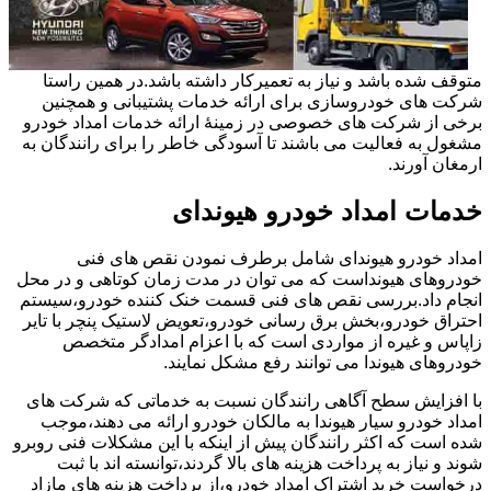
متوقف شده باشد و نیاز به تعمیرکار داشته باشد.در همین راستا
شرکت های خودروسازی برای ارائه خدمات پشتیبانی و همچنین
برخی از شرکت های خصوصی در زمینۀ ارائه خدمات امداد خودرو
مشغول به فعالیت می باشند تا آسودگی خاطر را برای رانندگان به
ارمغان آورند.
خدمات امداد خودرو هیوندای
امداد خودرو هیوندای شامل برطرف نمودن نقص های فنی
خودروهای هیونداست که می توان در مدت زمان کوتاهی و در محل
انجام داد.بررسی نقص های فنی قسمت خنک کننده خودرو،سیستم
احتراق خودرو،بخش برق رسانی خودرو،تعویض لاستیک پنچر با تایر
زاپاس و غیره از مواردی است که با اعزام امدادگر متخصص
خودروهای هیوندا می توانند رفع مشکل نمایند.
با افزایش سطح آگاهی رانندگان نسبت به خدماتی که شرکت های
امداد خودرو سیار هیوندا به مالکان خودرو ارائه می دهند،موجب
شده است که اکثر رانندگان پیش از اینکه با این مشکلات فنی روبرو
شوند و نیاز به پرداخت هزینه های بالا گردند،توانسته اند با ثبت
درخواست خرید اشتراک امداد خودرو،از پرداخت هزینه های مازاد