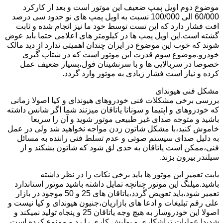
موضوع دوم اویل پمپ ضعیف این موتور است و بعد از کارکرد
60/000 الی 100/000 نسبت به اویل پمپ های نو حدود سی درصد
افت فشار دارد که این تست توسط خود ما نیز انجام شده و ثابت
گشته است.این اویل پمپ ها در کیلومتر های اعلامی حتما باید عوض
شوند که خوب این موضوع در ایران چندان اهمیتی ندارد از دید مالک
خودرو.موضوع سوم قدرت این موتور است که در شتاب گیری
خصوصا در سربالایی ها و با سرنشینان فول،بسیار ضعیف عمل
کرده و نیاز است فشار زیادی به موتور وارد گردد.
مشکل فنی هیوندای
بررسی برخی مشکلات فنی خودروهای هیوندای و کیا اصولا زمانی
که خودروهای و اپتیما و سوناتا یاتاقان میزنند شما اگر شانس داشته
باشید و متوجه صدای غیر طبیعی موتور شوید و آن را سریعا
خاموش کنید،با مشکل شاتون زدن مواجه نخواهید شد ولی در عمل
به دلیل صدای سیستم صوتی و عدم تسلط فنی راننده به مسائل
فنی،ممکن است یاتاقان به حدی لق شود که شاتون بشکند و از
سیلندر بیرون بزند.
بابت تعمیر این موتور ها باید برخی نکات را در نظر داشته
باشید.میلنگ این موتور چنانچه تمایل داشته باشید موتور استاندارد
تعمیر شود،باید تعویض گردد،یاتاقان های 25 و 50 موجود در بازار
علی رقم تبلیغات و ادعا های بازاریان،جنیون هیوندای و کیا نیست و
اصولا این خودروساز به هیچ وجه یاتاقان 25 و پنجاه تولید نمیکند و
شدیدا عملیات تراشکاری و پولیش کاری را رد و ممنوع کرده است.