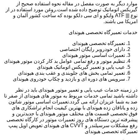
موارد دیگر به صورت مفصل در مقاله نحوه استفاده صحیح از
گیربکس اتوماتیک توضیح داده شده است.روغن مورد استفاده در از
نوع ||| ATF وایکو و ای سی دلکو بوده که ساخت کشور آلمان و
امریکا می باشند.
خدمات تعمیرگاه تخصصی هیوندای
تعمیرگاه تخصصی هیوندای
دارای خودروبر رایگان اختصاصی
تعمیرات اساسی موتور هیوندای
تنظیم موتور و رفع تمامی عوامل بد کار کردن موتور هیوندای
عیب یابی و تعمیر گیربکس اتوماتیک هیوندای
تعمیر تمامی بخش های جلوبندی و عقب بندی هیوندای
سرویس های دوره ای و بازدید و چکاپ خودروی هیوندای
در زمینه خدمات عیب یابی و تعمیر موتور هیوندای باید در نظر
داشته باشید تمامی خدمات مربوط به موتور های هیوندای از صفر تا
صد به شما عزیزان ارائه می گردد.تعمیرات اساسی موتور شاتون
زده و یاتاقان زده هیوندای با بهترین کیفیت انجام تراشکاری های
فوق تخصصی قسمت های مختلف موتور هیوندای با جدیدترین و
پیشرفته ترین دستگاه های روز تعمیرات موتور در کارگاه تخصصی
رفع مشکلات سرسیلندر و CVVT های هیوندای تعویض اویل پمپ
تعمیرگاه تخصصی هیوندای