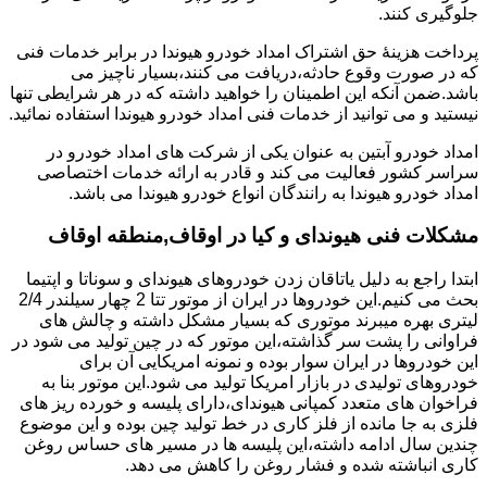
جلوگیری کنند.
پرداخت هزینۀ حق اشتراک امداد خودرو هیوندا در برابر خدمات فنی
که در صورت وقوع حادثه،دریافت می کنند،بسیار ناچیز می
باشد.ضمن آنکه این اطمینان را خواهید داشته که در هر شرایطی تنها
نیستید و می توانید از خدمات فنی امداد خودرو هیوندا استفاده نمائید.
امداد خودرو آبتین به عنوان یکی از شرکت های امداد خودرو در
سراسر کشور فعالیت می کند و قادر به ارائه خدمات اختصاصی
امداد خودرو هیوندا به رانندگان انواع خودرو هیوندا می باشد.
مشکلات فنی هیوندای و کیا در اوقاف,منطقه اوقاف
ابتدا راجع به دلیل یاتاقان زدن خودروهای هیوندای و سوناتا و اپتیما
بحث می کنیم.این خودروها در ایران از موتور تتا 2 چهار سیلندر 2/4
لیتری بهره میبرند موتوری که بسیار مشکل داشته و چالش های
فراوانی را پشت سر گذاشته،این موتور که در چین تولید می شود در
این خودروها در ایران سوار بوده و نمونه امریکایی آن برای
خودروهای تولیدی در بازار امریکا تولید می شود.این موتور بنا به
فراخوان های متعدد کمپانی هیوندای،دارای پلیسه و خورده ریز های
فلزی به جا مانده از فلز کاری در خط تولید چین بوده و این موضوع
چندین سال ادامه داشته،این پلیسه ها در مسیر های حساس روغن
کاری انباشته شده و فشار روغن را کاهش می دهد.