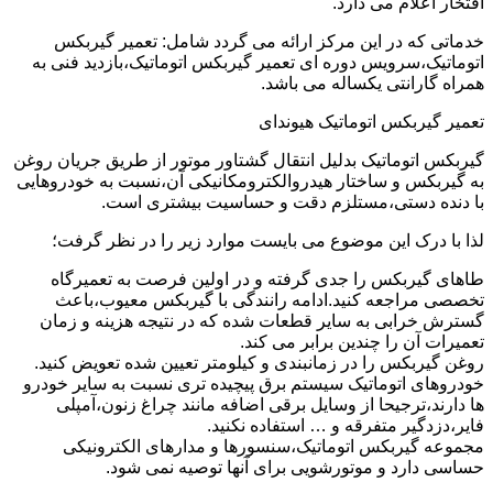
افتخار اعلام می دارد.
خدماتی که در این مرکز ارائه می گردد شامل: تعمیر گیربکس
اتوماتیک،سرویس دوره ای تعمیر گیربکس اتوماتیک،بازدید فنی به
همراه گارانتی یکساله می باشد.
تعمیر گیربکس اتوماتیک هیوندای
گیربکس اتوماتیک بدلیل انتقال گشتاور موتور از طریق جریان روغن
به گیربکس و ساختار هیدروالکترومکانیکی آن،نسبت به خودروهایی
با دنده دستی،مستلزم دقت و حساسیت بیشتری است.
لذا با درک این موضوع می بایست موارد زیر را در نظر گرفت؛
طاهای گیربکس را جدی گرفته و در اولین فرصت به تعمیرگاه
تخصصی مراجعه کنید.ادامه رانندگی با گیربکس معیوب،باعث
گسترش خرابی به سایر قطعات شده که در نتیجه هزینه و زمان
تعمیرات آن را چندین برابر می کند.
روغن گیربکس را در زمانبندی و کیلومتر تعیین شده تعویض کنید.
خودروهای اتوماتیک سیستم برق پیچیده تری نسبت به سایر خودرو
ها دارند،ترجیحا از وسایل برقی اضافه مانند چراغ زنون،آمپلی
فایر،دزدگیر متفرقه و … استفاده نکنید.
مجموعه گیربکس اتوماتیک،سنسورها و مدارهای الکترونیکی
حساسی دارد و موتورشویی برای آنها توصیه نمی شود.