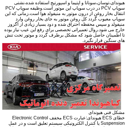
هیوندای،توسان،سوناتا و اپتیما و اسپورتیج استفاده شده،نشتی
سوپاپ PCV در درب سوپاپ این موتور است.وظیفه سوپاپ PCV
انتقال بخار روغن از درون موتور به منیفولد هوا است.زمانی که این
سوپاپ معیوب گردد کل روغن موتور به جای بخار روغن وارد
منیفولد و سپس محفظه احتراق شده و دود بسیار زیادی از اگزوز
خارج می شود.روال تعمیراتی تخصصی برای رفع این عیب نیاز بوده
تا اطمینان حاصل شود که مشکل برطرف گردد و موتور تحت تنش
های سنگین قرار نگیرد.
مشکل فنی هیوندای
خطای ECS هیوندای:عبارت ECS مخفف Electronic Control
Suspension یا کنترل الکترونیکی سیستم تعلیق است و در عمل