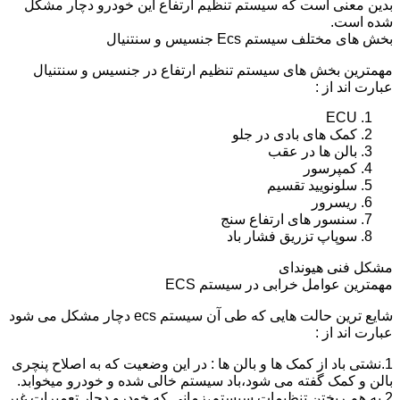
بدین معنی است که سیستم تنظیم ارتفاع این خودرو دچار مشکل
شده است.
بخش های مختلف سیستم Ecs جنسیس و سنتنیال
مهمترین بخش های سیستم تنظیم ارتفاع در جنسیس و سنتنیال
عبارت اند از :
ECU
کمک های بادی در جلو
بالن ها در عقب
کمپرسور
سلونویید تقسیم
ریسرور
سنسور های ارتفاع سنج
سوپاپ تزریق فشار باد
مشکل فنی هیوندای
مهمترین عوامل خرابی در سیستم ECS
شایع ترین حالت هایی که طی آن سیستم ecs دچار مشکل می شود
عبارت اند از :
1.نشتی باد از کمک ها و بالن ها : در این وضعیت که به اصلاح پنچری
بالن و کمک گفته می شود،باد سیستم خالی شده و خودرو میخوابد.
2.به هم ریختن تنظیمات سیستم،زمانی که خودرو دچار تعمیرات غیر