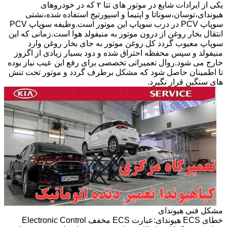
یکی از ایرادات شایع در موتور های تتا ۲ که در خودروهای
هیوندای،توسان،سوناتا و اپتیما و اسپورتیج استفاده شده،نشتی
سوپاپ PCV در درب سوپاپ این موتور است.وظیفه سوپاپ PCV
انتقال بخار روغن از درون موتور به منیفولد هوا است.زمانی که این
سوپاپ معیوب گردد کل روغن موتور به جای بخار روغن وارد
منیفولد و سپس محفظه احتراق شده و دود بسیار زیادی از اگزوز
خارج می شود.روال تعمیراتی تخصصی برای رفع این عیب نیاز بوده
تا اطمینان حاصل شود که مشکل برطرف گردد و موتور تحت تنش
های سنگین قرار نگیرد.
مشکل فنی هیوندای
خطای ECS هیوندای:عبارت ECS مخفف Electronic Control