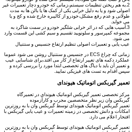
2.به هم ریختن تنظیمات سیستم،زمانی که خودرو دچار تعمیرات غیر
اصولی شود و یا به دلیل خرابی یکی از کمک ها یا بالن ها به مدت
طولانی و عدم رفع مشکل،خودرو از کالیبره خارج شده و کج و یا
می خوابد.
3.آسیب هایی که در اثر خرابی شلگیر خودرو در سمت شاگرد به
مجموعه کمپرسور و سلونویید تقسیم و سیم کشی این قسمت وارد
می شود.
عیب یابی و تعمیرات اصولی تنظیم ارتفاع جنسیس و سنتنیال
زمانی که چراغ ECS در جنسیس و سنتنیال روشن می شود عموما
عملکرد دکمه های تغییر ارتفاع از کار می افتد،برای شناسایی عیب
و تعمیر آن باید با دیاگ های تخصصی ابتدا مورد را بررسی کرده و
سپس اقدام به تست های فیزیکی نمایید.
تعمیر گیربکس اتوماتیک هیوندای
مرکز تخصصی تعمیر گیربکس اتوماتیک هیوندای در تعمیرگاه
گیربکس وان زیر نظر متخصصین مجرب و کارآزموده
تعمیر گیربکس اتوماتیک هیوندای توسط گیربکس وان با به روزترین
امکانات و دانش تخصصی در زمینه تعمیرات و عیب یابی گیربکس با
افتخار اعلام می دارد.
تعمیر گیربکس اتوماتیک هیوندای توسط گیربکس وان با به روزترین