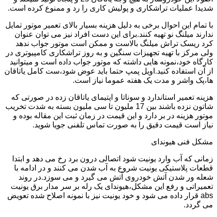
شدیدا عملیات تراشکاری و پولیش کاری را رد و ممنوع کرده است.
با تمام این احوال برخی به دلیل هزینه بسیار بالای تعمیر موتور تمایل
ندارند میلنگ نو تهیه کنند.برای این دست افراد نیز می توان عنوان
کرد ریسک تراش میلنگ بالاست و ممکن است موتور جواب ندهد
ولی مرکز با تهیه تجهیزات سنگین و به روز تراشکاری کامپیوتری در
کارگاه خود،نمونه هایی داشته که موتور جواب داده است و میتوانید
از آن استفاده کنید.اویل پمپ حتما باید عوض شود،ست کامل یاتاقان
ها،پک واشر و مدت یک هفته عموما نیاز است.
هزینه تعمیر استاندارد و سوناتا و اپتیمای یاتاقان زده در صورتی که
شاتون نزده باشند بین 17 ملیون تا سی ملیون بسته به شدت تخریب
موتور هزینه در بر دارد و این قیمت در زمان ثبت این مقاله بوده و
نیاز است قیمت دقیق را به صورت تماس تلفنی جویا شوید.
مشکل فنی هیوندای
زمانی که آب وارد یونیت شود اتصالی درون برد رخ می دهد و ابتدا
قطعات پلاستیکی یونیت شروع به آب شدن می کنند و در ادامه با
شعله ور شدن آتش خودروی آتش می گیرد و می سوزد.در روند
تعمیراتی و رفع این مشکل،هیوندای یک رله بر سر مدار برق یونیت
abs قرار داده می شود و خود یونیت نیز با نمونه اصلاح شده تعویض
می گردد.