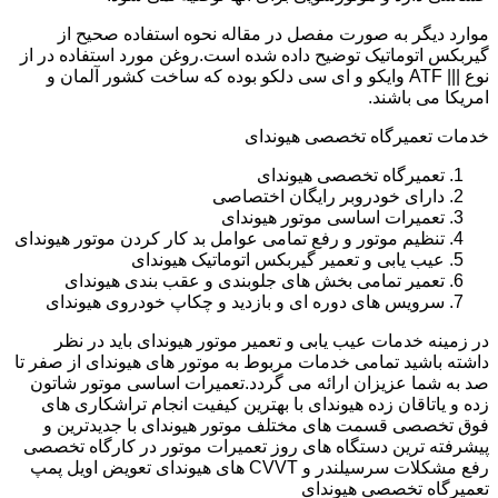
موارد دیگر به صورت مفصل در مقاله نحوه استفاده صحیح از
گیربکس اتوماتیک توضیح داده شده است.روغن مورد استفاده در از
نوع ||| ATF وایکو و ای سی دلکو بوده که ساخت کشور آلمان و
امریکا می باشند.
خدمات تعمیرگاه تخصصی هیوندای
تعمیرگاه تخصصی هیوندای
دارای خودروبر رایگان اختصاصی
تعمیرات اساسی موتور هیوندای
تنظیم موتور و رفع تمامی عوامل بد کار کردن موتور هیوندای
عیب یابی و تعمیر گیربکس اتوماتیک هیوندای
تعمیر تمامی بخش های جلوبندی و عقب بندی هیوندای
سرویس های دوره ای و بازدید و چکاپ خودروی هیوندای
در زمینه خدمات عیب یابی و تعمیر موتور هیوندای باید در نظر
داشته باشید تمامی خدمات مربوط به موتور های هیوندای از صفر تا
صد به شما عزیزان ارائه می گردد.تعمیرات اساسی موتور شاتون
زده و یاتاقان زده هیوندای با بهترین کیفیت انجام تراشکاری های
فوق تخصصی قسمت های مختلف موتور هیوندای با جدیدترین و
پیشرفته ترین دستگاه های روز تعمیرات موتور در کارگاه تخصصی
رفع مشکلات سرسیلندر و CVVT های هیوندای تعویض اویل پمپ
تعمیرگاه تخصصی هیوندای