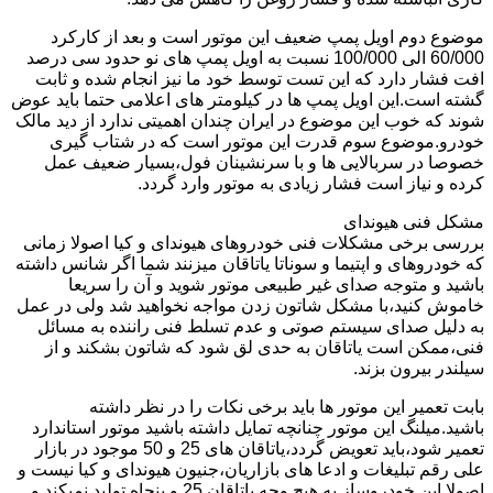
موضوع دوم اویل پمپ ضعیف این موتور است و بعد از کارکرد
60/000 الی 100/000 نسبت به اویل پمپ های نو حدود سی درصد
افت فشار دارد که این تست توسط خود ما نیز انجام شده و ثابت
گشته است.این اویل پمپ ها در کیلومتر های اعلامی حتما باید عوض
شوند که خوب این موضوع در ایران چندان اهمیتی ندارد از دید مالک
خودرو.موضوع سوم قدرت این موتور است که در شتاب گیری
خصوصا در سربالایی ها و با سرنشینان فول،بسیار ضعیف عمل
کرده و نیاز است فشار زیادی به موتور وارد گردد.
مشکل فنی هیوندای
بررسی برخی مشکلات فنی خودروهای هیوندای و کیا اصولا زمانی
که خودروهای و اپتیما و سوناتا یاتاقان میزنند شما اگر شانس داشته
باشید و متوجه صدای غیر طبیعی موتور شوید و آن را سریعا
خاموش کنید،با مشکل شاتون زدن مواجه نخواهید شد ولی در عمل
به دلیل صدای سیستم صوتی و عدم تسلط فنی راننده به مسائل
فنی،ممکن است یاتاقان به حدی لق شود که شاتون بشکند و از
سیلندر بیرون بزند.
بابت تعمیر این موتور ها باید برخی نکات را در نظر داشته
باشید.میلنگ این موتور چنانچه تمایل داشته باشید موتور استاندارد
تعمیر شود،باید تعویض گردد،یاتاقان های 25 و 50 موجود در بازار
علی رقم تبلیغات و ادعا های بازاریان،جنیون هیوندای و کیا نیست و
اصولا این خودروساز به هیچ وجه یاتاقان 25 و پنجاه تولید نمیکند و