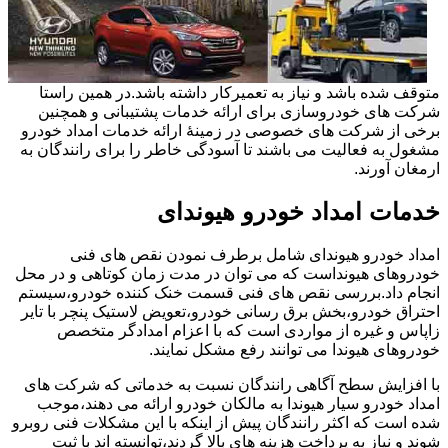
متوقف شده باشد و نیاز به تعمیرکار داشته باشد.در همین راستا
شرکت های خودروسازی برای ارائه خدمات پشتیبانی و همچنین
برخی از شرکت های خصوصی در زمینۀ ارائه خدمات امداد خودرو
مشغول به فعالیت می باشند تا آسودگی خاطر را برای رانندگان به
ارمغان آورند.
خدمات امداد خودرو هیوندای
امداد خودرو هیوندای شامل برطرف نمودن نقص های فنی
خودروهای هیونداست که می توان در مدت زمان کوتاهی و در محل
انجام داد.بررسی نقص های فنی قسمت خنک کننده خودرو،سیستم
احتراق خودرو،بخش برق رسانی خودرو،تعویض لاستیک پنچر با تایر
زاپاس و غیره از مواردی است که با اعزام امدادگر متخصص
خودروهای هیوندا می توانند رفع مشکل نمایند.
با افزایش سطح آگاهی رانندگان نسبت به خدماتی که شرکت های
امداد خودرو سیار هیوندا به مالکان خودرو ارائه می دهند،موجب
شده است که اکثر رانندگان پیش از اینکه با این مشکلات فنی روبرو
شوند و نیاز به پرداخت هزینه های بالا گردند،توانسته اند با ثبت