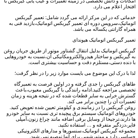
امکانات و دانش تخصصی در زمینه تعمیرات و عیب یابی گیربکس با
افتخار اعلام می دارد.
خدماتی که در این مرکز ارائه می گردد شامل: تعمیر گیربکس
اتوماتیک،سرویس دوره ای تعمیر گیربکس اتوماتیک،بازدید فنی به
همراه گارانتی یکساله می باشد.
تعمیر گیربکس اتوماتیک هیوندای
گیربکس اتوماتیک بدلیل انتقال گشتاور موتور از طریق جریان روغن
به گیربکس و ساختار هیدروالکترومکانیکی آن،نسبت به خودروهایی
با دنده دستی،مستلزم دقت و حساسیت بیشتری است.
لذا با درک این موضوع می بایست موارد زیر را در نظر گرفت؛
طاهای گیربکس را جدی گرفته و در اولین فرصت به تعمیرگاه
تخصصی مراجعه کنید.ادامه رانندگی با گیربکس معیوب،باعث
گسترش خرابی به سایر قطعات شده که در نتیجه هزینه و زمان
تعمیرات آن را چندین برابر می کند.
روغن گیربکس را در زمانبندی و کیلومتر تعیین شده تعویض کنید.
خودروهای اتوماتیک سیستم برق پیچیده تری نسبت به سایر خودرو
ها دارند،ترجیحا از وسایل برقی اضافه مانند چراغ زنون،آمپلی
فایر،دزدگیر متفرقه و … استفاده نکنید.
مجموعه گیربکس اتوماتیک،سنسورها و مدارهای الکترونیکی
حساسی دارد و موتورشویی برای آنها توصیه نمی شود.