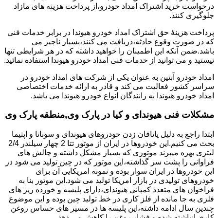
درخواست خرید اشتراک امداد خودرو،از پرداخت هزینه های مازاد
جلوگیری کنند.
پرداخت هزینۀ حق اشتراک امداد خودرو هیوندا در برابر خدمات فنی
که در صورت وقوع حادثه،دریافت می کنند،بسیار ناچیز می
باشد.ضمن آنکه این اطمینان را خواهید داشته که در هر شرایطی تنها
نیستید و می توانید از خدمات فنی امداد خودرو هیوندا استفاده نمائید.
امداد خودرو آبتین به عنوان یکی از شرکت های امداد خودرو در
سراسر کشور فعالیت می کند و قادر به ارائه خدمات اختصاصی
امداد خودرو هیوندا به رانندگان انواع خودرو هیوندا می باشد.
مشکلات فنی هیوندای و کیا در پارک وی,منطقه پارک وی
ابتدا راجع به دلیل یاتاقان زدن خودروهای هیوندای و سوناتا و اپتیما
بحث می کنیم.این خودروها در ایران از موتور تتا 2 چهار سیلندر 2/4
لیتری بهره میبرند موتوری که بسیار مشکل داشته و چالش های
فراوانی را پشت سر گذاشته،این موتور که در چین تولید می شود در
این خودروها در ایران سوار بوده و نمونه امریکایی آن برای
خودروهای تولیدی در بازار امریکا تولید می شود.این موتور بنا به
فراخوان های متعدد کمپانی هیوندای،دارای پلیسه و خورده ریز های
فلزی به جا مانده از فلز کاری در خط تولید چین بوده و این موضوع
چندین سال ادامه داشته،این پلیسه ها در مسیر های حساس روغن
کاری انباشته شده و فشار روغن را کاهش می دهد.