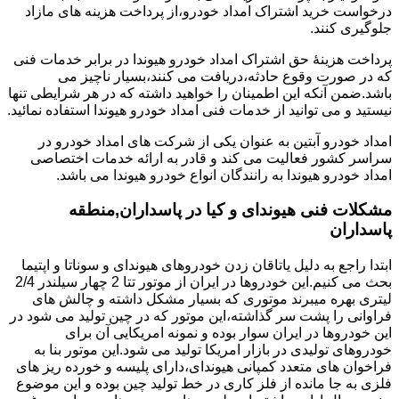
درخواست خرید اشتراک امداد خودرو،از پرداخت هزینه های مازاد
جلوگیری کنند.
پرداخت هزینۀ حق اشتراک امداد خودرو هیوندا در برابر خدمات فنی
که در صورت وقوع حادثه،دریافت می کنند،بسیار ناچیز می
باشد.ضمن آنکه این اطمینان را خواهید داشته که در هر شرایطی تنها
نیستید و می توانید از خدمات فنی امداد خودرو هیوندا استفاده نمائید.
امداد خودرو آبتین به عنوان یکی از شرکت های امداد خودرو در
سراسر کشور فعالیت می کند و قادر به ارائه خدمات اختصاصی
امداد خودرو هیوندا به رانندگان انواع خودرو هیوندا می باشد.
مشکلات فنی هیوندای و کیا در پاسداران,منطقه
پاسداران
ابتدا راجع به دلیل یاتاقان زدن خودروهای هیوندای و سوناتا و اپتیما
بحث می کنیم.این خودروها در ایران از موتور تتا 2 چهار سیلندر 2/4
لیتری بهره میبرند موتوری که بسیار مشکل داشته و چالش های
فراوانی را پشت سر گذاشته،این موتور که در چین تولید می شود در
این خودروها در ایران سوار بوده و نمونه امریکایی آن برای
خودروهای تولیدی در بازار امریکا تولید می شود.این موتور بنا به
فراخوان های متعدد کمپانی هیوندای،دارای پلیسه و خورده ریز های
فلزی به جا مانده از فلز کاری در خط تولید چین بوده و این موضوع