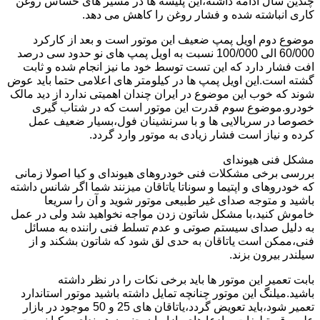
چندین سال ادامه داشته،این پلیسه ها در مسیر های حساس روغن
کاری انباشته شده و فشار روغن را کاهش می دهد.
موضوع دوم اویل پمپ ضعیف این موتور است و بعد از کارکرد
60/000 الی 100/000 نسبت به اویل پمپ های نو حدود سی درصد
افت فشار دارد که این تست توسط خود ما نیز انجام شده و ثابت
گشته است.این اویل پمپ ها در کیلومتر های اعلامی حتما باید عوض
شوند که خوب این موضوع در ایران چندان اهمیتی ندارد از دید مالک
خودرو.موضوع سوم قدرت این موتور است که در شتاب گیری
خصوصا در سربالایی ها و با سرنشینان فول،بسیار ضعیف عمل
کرده و نیاز است فشار زیادی به موتور وارد گردد.
مشکل فنی هیوندای
بررسی برخی مشکلات فنی خودروهای هیوندای و کیا اصولا زمانی
که خودروهای و اپتیما و سوناتا یاتاقان میزنند شما اگر شانس داشته
باشید و متوجه صدای غیر طبیعی موتور شوید و آن را سریعا
خاموش کنید،با مشکل شاتون زدن مواجه نخواهید شد ولی در عمل
به دلیل صدای سیستم صوتی و عدم تسلط فنی راننده به مسائل
فنی،ممکن است یاتاقان به حدی لق شود که شاتون بشکند و از
سیلندر بیرون بزند.
بابت تعمیر این موتور ها باید برخی نکات را در نظر داشته
باشید.میلنگ این موتور چنانچه تمایل داشته باشید موتور استاندارد
تعمیر شود،باید تعویض گردد،یاتاقان های 25 و 50 موجود در بازار