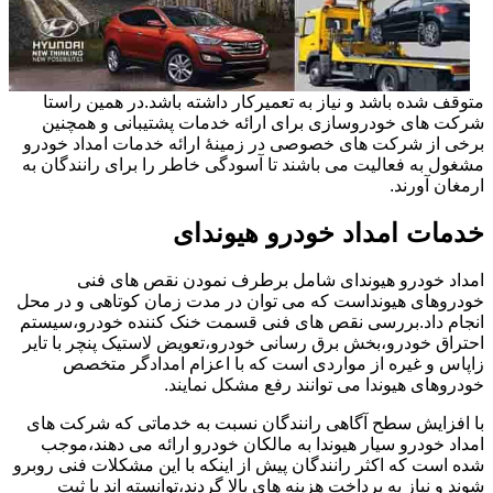
متوقف شده باشد و نیاز به تعمیرکار داشته باشد.در همین راستا
شرکت های خودروسازی برای ارائه خدمات پشتیبانی و همچنین
برخی از شرکت های خصوصی در زمینۀ ارائه خدمات امداد خودرو
مشغول به فعالیت می باشند تا آسودگی خاطر را برای رانندگان به
ارمغان آورند.
خدمات امداد خودرو هیوندای
امداد خودرو هیوندای شامل برطرف نمودن نقص های فنی
خودروهای هیونداست که می توان در مدت زمان کوتاهی و در محل
انجام داد.بررسی نقص های فنی قسمت خنک کننده خودرو،سیستم
احتراق خودرو،بخش برق رسانی خودرو،تعویض لاستیک پنچر با تایر
زاپاس و غیره از مواردی است که با اعزام امدادگر متخصص
خودروهای هیوندا می توانند رفع مشکل نمایند.
با افزایش سطح آگاهی رانندگان نسبت به خدماتی که شرکت های
امداد خودرو سیار هیوندا به مالکان خودرو ارائه می دهند،موجب
شده است که اکثر رانندگان پیش از اینکه با این مشکلات فنی روبرو
شوند و نیاز به پرداخت هزینه های بالا گردند،توانسته اند با ثبت