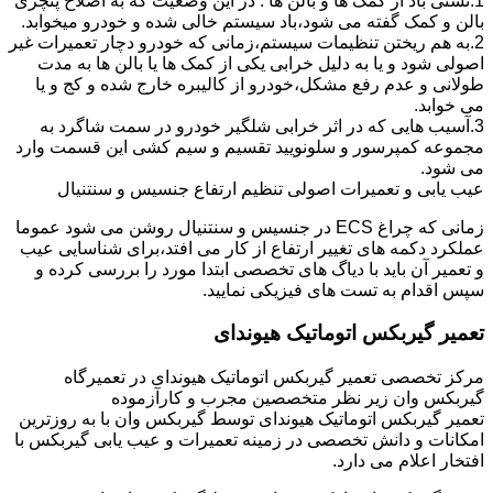
1.نشتی باد از کمک ها و بالن ها : در این وضعیت که به اصلاح پنچری
بالن و کمک گفته می شود،باد سیستم خالی شده و خودرو میخوابد.
2.به هم ریختن تنظیمات سیستم،زمانی که خودرو دچار تعمیرات غیر
اصولی شود و یا به دلیل خرابی یکی از کمک ها یا بالن ها به مدت
طولانی و عدم رفع مشکل،خودرو از کالیبره خارج شده و کج و یا
می خوابد.
3.آسیب هایی که در اثر خرابی شلگیر خودرو در سمت شاگرد به
مجموعه کمپرسور و سلونویید تقسیم و سیم کشی این قسمت وارد
می شود.
عیب یابی و تعمیرات اصولی تنظیم ارتفاع جنسیس و سنتنیال
زمانی که چراغ ECS در جنسیس و سنتنیال روشن می شود عموما
عملکرد دکمه های تغییر ارتفاع از کار می افتد،برای شناسایی عیب
و تعمیر آن باید با دیاگ های تخصصی ابتدا مورد را بررسی کرده و
سپس اقدام به تست های فیزیکی نمایید.
تعمیر گیربکس اتوماتیک هیوندای
مرکز تخصصی تعمیر گیربکس اتوماتیک هیوندای در تعمیرگاه
گیربکس وان زیر نظر متخصصین مجرب و کارآزموده
تعمیر گیربکس اتوماتیک هیوندای توسط گیربکس وان با به روزترین
امکانات و دانش تخصصی در زمینه تعمیرات و عیب یابی گیربکس با
افتخار اعلام می دارد.