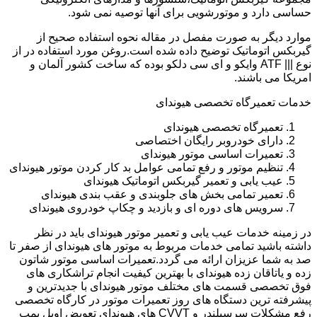
حساسی دارد و موتورشویی برای آنها توصیه نمی شود.
موارد دیگر به صورت مفصل در مقاله نحوه استفاده صحیح از
گیربکس اتوماتیک توضیح داده شده است.روغن مورد استفاده در از
نوع ||| ATF وایکو و ای سی دلکو بوده که ساخت کشور آلمان و
امریکا می باشند.
خدمات تعمیرگاه تخصصی هیوندای
تعمیرگاه تخصصی هیوندای
دارای خودروبر رایگان اختصاصی
تعمیرات اساسی موتور هیوندای
تنظیم موتور و رفع تمامی عوامل بد کار کردن موتور هیوندای
عیب یابی و تعمیر گیربکس اتوماتیک هیوندای
تعمیر تمامی بخش های جلوبندی و عقب بندی هیوندای
سرویس های دوره ای و بازدید و چکاپ خودروی هیوندای
در زمینه خدمات عیب یابی و تعمیر موتور هیوندای باید در نظر
داشته باشید تمامی خدمات مربوط به موتور های هیوندای از صفر تا
صد به شما عزیزان ارائه می گردد.تعمیرات اساسی موتور شاتون
زده و یاتاقان زده هیوندای با بهترین کیفیت انجام تراشکاری های
فوق تخصصی قسمت های مختلف موتور هیوندای با جدیدترین و
پیشرفته ترین دستگاه های روز تعمیرات موتور در کارگاه تخصصی
رفع مشکلات سرسیلندر و CVVT های هیوندای تعویض اویل پمپ