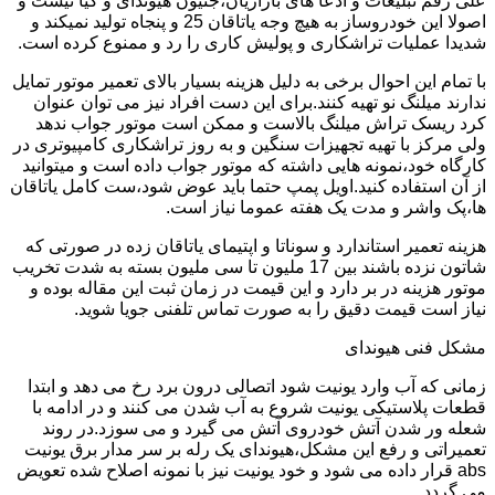
علی رقم تبلیغات و ادعا های بازاریان،جنیون هیوندای و کیا نیست و
اصولا این خودروساز به هیچ وجه یاتاقان 25 و پنجاه تولید نمیکند و
شدیدا عملیات تراشکاری و پولیش کاری را رد و ممنوع کرده است.
با تمام این احوال برخی به دلیل هزینه بسیار بالای تعمیر موتور تمایل
ندارند میلنگ نو تهیه کنند.برای این دست افراد نیز می توان عنوان
کرد ریسک تراش میلنگ بالاست و ممکن است موتور جواب ندهد
ولی مرکز با تهیه تجهیزات سنگین و به روز تراشکاری کامپیوتری در
کارگاه خود،نمونه هایی داشته که موتور جواب داده است و میتوانید
از آن استفاده کنید.اویل پمپ حتما باید عوض شود،ست کامل یاتاقان
ها،پک واشر و مدت یک هفته عموما نیاز است.
هزینه تعمیر استاندارد و سوناتا و اپتیمای یاتاقان زده در صورتی که
شاتون نزده باشند بین 17 ملیون تا سی ملیون بسته به شدت تخریب
موتور هزینه در بر دارد و این قیمت در زمان ثبت این مقاله بوده و
نیاز است قیمت دقیق را به صورت تماس تلفنی جویا شوید.
مشکل فنی هیوندای
زمانی که آب وارد یونیت شود اتصالی درون برد رخ می دهد و ابتدا
قطعات پلاستیکی یونیت شروع به آب شدن می کنند و در ادامه با
شعله ور شدن آتش خودروی آتش می گیرد و می سوزد.در روند
تعمیراتی و رفع این مشکل،هیوندای یک رله بر سر مدار برق یونیت
abs قرار داده می شود و خود یونیت نیز با نمونه اصلاح شده تعویض
می گردد.