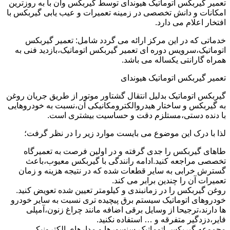
تعمیر گیربکس اتوماتیک هیوندای توسط گیربکس وان با به روزترین
امکانات و دانش تخصصی در زمینه تعمیرات و عیب یابی گیربکس با
افتخار اعلام می دارد.
خدماتی که در این مرکز ارائه می گردد شامل: تعمیر گیربکس
اتوماتیک،سرویس دوره ای تعمیر گیربکس اتوماتیک،بازدید فنی به
همراه گارانتی یکساله می باشد.
تعمیر گیربکس اتوماتیک هیوندای
گیربکس اتوماتیک بدلیل انتقال گشتاور موتور از طریق جریان روغن
به گیربکس و ساختار هیدروالکترومکانیکی آن،نسبت به خودروهایی
با دنده دستی،مستلزم دقت و حساسیت بیشتری است.
لذا با درک این موضوع می بایست موارد زیر را در نظر گرفت؛
طاهای گیربکس را جدی گرفته و در اولین فرصت به تعمیرگاه
تخصصی مراجعه کنید.ادامه رانندگی با گیربکس معیوب،باعث
گسترش خرابی به سایر قطعات شده که در نتیجه هزینه و زمان
تعمیرات آن را چندین برابر می کند.
روغن گیربکس را در زمانبندی و کیلومتر تعیین شده تعویض کنید.
خودروهای اتوماتیک سیستم برق پیچیده تری نسبت به سایر خودرو
ها دارند،ترجیحا از وسایل برقی اضافه مانند چراغ زنون،آمپلی
فایر،دزدگیر متفرقه و … استفاده نکنید.
مجموعه گیربکس اتوماتیک،سنسورها و مدارهای الکترونیکی