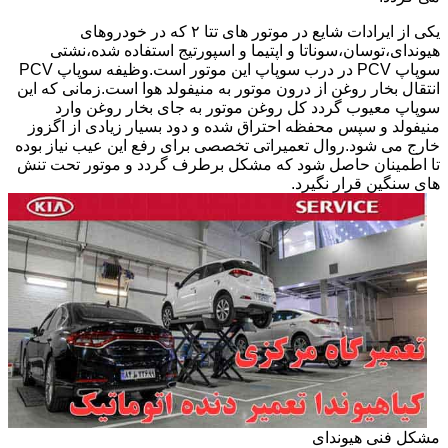
یکی از ایرادات شایع در موتور های تتا ۲ که در خودروهای
هیوندای،توسان،سوناتا و اپتیما و اسپورتیج استفاده شده،نشتی
سوپاپ PCV در درب سوپاپ این موتور است.وظیفه سوپاپ PCV
انتقال بخار روغن از درون موتور به منیفولد هوا است.زمانی که این
سوپاپ معیوب گردد کل روغن موتور به جای بخار روغن وارد
منیفولد و سپس محفظه احتراق شده و دود بسیار زیادی از اگزوز
خارج می شود.روال تعمیراتی تخصصی برای رفع این عیب نیاز بوده
تا اطمینان حاصل شود که مشکل برطرف گردد و موتور تحت تنش
های سنگین قرار نگیرد.
مشکل فنی هیوندای