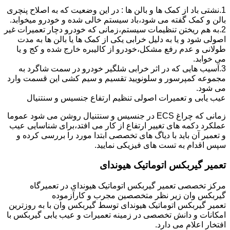
1.نشتی باد از کمک ها و بالن ها : در این وضعیت که به اصلاح پنچری
بالن و کمک گفته می شود،باد سیستم خالی شده و خودرو میخوابد.
2.به هم ریختن تنظیمات سیستم،زمانی که خودرو دچار تعمیرات غیر
اصولی شود و یا به دلیل خرابی یکی از کمک ها یا بالن ها به مدت
طولانی و عدم رفع مشکل،خودرو از کالیبره خارج شده و کج و یا
می خوابد.
3.آسیب هایی که در اثر خرابی شلگیر خودرو در سمت شاگرد به
مجموعه کمپرسور و سلونویید تقسیم و سیم کشی این قسمت وارد
می شود.
عیب یابی و تعمیرات اصولی تنظیم ارتفاع جنسیس و سنتنیال
زمانی که چراغ ECS در جنسیس و سنتنیال روشن می شود عموما
عملکرد دکمه های تغییر ارتفاع از کار می افتد،برای شناسایی عیب
و تعمیر آن باید با دیاگ های تخصصی ابتدا مورد را بررسی کرده و
سپس اقدام به تست های فیزیکی نمایید.
تعمیر گیربکس اتوماتیک هیوندای
مرکز تخصصی تعمیر گیربکس اتوماتیک هیوندای در تعمیرگاه
گیربکس وان زیر نظر متخصصین مجرب و کارآزموده
تعمیر گیربکس اتوماتیک هیوندای توسط گیربکس وان با به روزترین
امکانات و دانش تخصصی در زمینه تعمیرات و عیب یابی گیربکس با
افتخار اعلام می دارد.