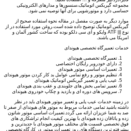
مجموعه گیربکس اتوماتیک،سنسورها و مدارهای الکترونیکی
حساسی دارد و موتورشویی برای آنها توصیه نمی شود.
موارد دیگر به صورت مفصل در مقاله نحوه استفاده صحیح از
گیربکس اتوماتیک توضیح داده شده است.روغن مورد استفاده در از
نوع ||| ATF وایکو و ای سی دلکو بوده که ساخت کشور آلمان و
امریکا می باشند.
خدمات تعمیرگاه تخصصی هیوندای
تعمیرگاه تخصصی هیوندای
دارای خودروبر رایگان اختصاصی
تعمیرات اساسی موتور هیوندای
تنظیم موتور و رفع تمامی عوامل بد کار کردن موتور هیوندای
عیب یابی و تعمیر گیربکس اتوماتیک هیوندای
تعمیر تمامی بخش های جلوبندی و عقب بندی هیوندای
سرویس های دوره ای و بازدید و چکاپ خودروی هیوندای
در زمینه خدمات عیب یابی و تعمیر موتور هیوندای باید در نظر
داشته باشید تمامی خدمات مربوط به موتور های هیوندای از صفر تا
صد به شما عزیزان ارائه می گردد.تعمیرات اساسی موتور شاتون
زده و یاتاقان زده هیوندای با بهترین کیفیت انجام تراشکاری های
فوق تخصصی قسمت های مختلف موتور هیوندای با جدیدترین و
پیشرفته ترین دستگاه های روز تعمیرات موتور در کارگاه تخصصی