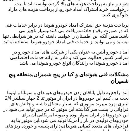
شوند و نیاز به پرداخت هزینه های بالا گردند،توانسته اند با ثبت
درخواست خرید اشتراک امداد خودرو،از پرداخت هزینه های مازاد
جلوگیری کنند.
پرداخت هزینۀ حق اشتراک امداد خودرو هیوندا در برابر خدمات فنی
که در صورت وقوع حادثه،دریافت می کنند،بسیار ناچیز می
باشد.ضمن آنکه این اطمینان را خواهید داشته که در هر شرایطی تنها
نیستید و می توانید از خدمات فنی امداد خودرو هیوندا استفاده نمائید.
امداد خودرو آبتین به عنوان یکی از شرکت های امداد خودرو در
سراسر کشور فعالیت می کند و قادر به ارائه خدمات اختصاصی
امداد خودرو هیوندا به رانندگان انواع خودرو هیوندا می باشد.
مشکلات فنی هیوندای و کیا در پیچ شمیران,منطقه پیچ
شمیران
ابتدا راجع به دلیل یاتاقان زدن خودروهای هیوندای و سوناتا و اپتیما
بحث می کنیم.این خودروها در ایران از موتور تتا 2 چهار سیلندر 2/4
لیتری بهره میبرند موتوری که بسیار مشکل داشته و چالش های
فراوانی را پشت سر گذاشته،این موتور که در چین تولید می شود در
این خودروها در ایران سوار بوده و نمونه امریکایی آن برای
خودروهای تولیدی در بازار امریکا تولید می شود.این موتور بنا به
فراخوان های متعدد کمپانی هیوندای،دارای پلیسه و خورده ریز های