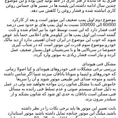
فلزی به جا مانده از فلز کاری در خط تولید چین بوده و این موضوع
چندین سال ادامه داشته،این پلیسه ها در مسیر های حساس روغن
کاری انباشته شده و فشار روغن را کاهش می دهد.
موضوع دوم اویل پمپ ضعیف این موتور است و بعد از کارکرد
60/000 الی 100/000 نسبت به اویل پمپ های نو حدود سی درصد
افت فشار دارد که این تست توسط خود ما نیز انجام شده و ثابت
گشته است.این اویل پمپ ها در کیلومتر های اعلامی حتما باید عوض
شوند که خوب این موضوع در ایران چندان اهمیتی ندارد از دید مالک
خودرو.موضوع سوم قدرت این موتور است که در شتاب گیری
خصوصا در سربالایی ها و با سرنشینان فول،بسیار ضعیف عمل
کرده و نیاز است فشار زیادی به موتور وارد گردد.
مشکل فنی هیوندای
بررسی برخی مشکلات فنی خودروهای هیوندای و کیا اصولا زمانی
که خودروهای و اپتیما و سوناتا یاتاقان میزنند شما اگر شانس داشته
باشید و متوجه صدای غیر طبیعی موتور شوید و آن را سریعا
خاموش کنید،با مشکل شاتون زدن مواجه نخواهید شد ولی در عمل
به دلیل صدای سیستم صوتی و عدم تسلط فنی راننده به مسائل
فنی،ممکن است یاتاقان به حدی لق شود که شاتون بشکند و از
سیلندر بیرون بزند.
بابت تعمیر این موتور ها باید برخی نکات را در نظر داشته
باشید.میلنگ این موتور چنانچه تمایل داشته باشید موتور استاندارد