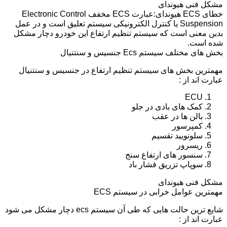
مشکل فنی هیوندای
خطای ECS هیوندای:عبارت ECS مخفف Electronic Control
Suspension یا کنترل الکترونیکی سیستم تعلیق است و در عمل
بدین معنی است که سیستم تنظیم ارتفاع این خودرو دچار مشکل
شده است.
بخش های مختلف سیستم Ecs جنسیس و سنتنیال
مهمترین بخش های سیستم تنظیم ارتفاع در جنسیس و سنتنیال
عبارت اند از :
ECU
کمک های بادی در جلو
بالن ها در عقب
کمپرسور
سلونویید تقسیم
ریسرور
سنسور های ارتفاع سنج
سوپاپ تزریق فشار باد
مشکل فنی هیوندای
مهمترین عوامل خرابی در سیستم ECS
شایع ترین حالت هایی که طی آن سیستم ecs دچار مشکل می شود
عبارت اند از :