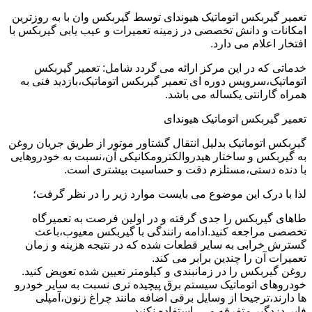
تعمیر گیربکس اتوماتیک هیوندای توسط گیربکس وان با به روزترین
امکانات و دانش تخصصی در زمینه تعمیرات و عیب یابی گیربکس با
افتخار اعلام می دارد.
خدماتی که در این مرکز ارائه می گردد شامل: تعمیر گیربکس
اتوماتیک،سرویس دوره ای تعمیر گیربکس اتوماتیک،بازدید فنی به
همراه گارانتی یکساله می باشد.
تعمیر گیربکس اتوماتیک هیوندای
گیربکس اتوماتیک بدلیل انتقال گشتاور موتور از طریق جریان روغن
به گیربکس و ساختار هیدروالکترومکانیکی آن،نسبت به خودروهایی
با دنده دستی،مستلزم دقت و حساسیت بیشتری است.
لذا با درک این موضوع می بایست موارد زیر را در نظر گرفت؛
طاهای گیربکس را جدی گرفته و در اولین فرصت به تعمیرگاه
تخصصی مراجعه کنید.ادامه رانندگی با گیربکس معیوب،باعث
گسترش خرابی به سایر قطعات شده که در نتیجه هزینه و زمان
تعمیرات آن را چندین برابر می کند.
روغن گیربکس را در زمانبندی و کیلومتر تعیین شده تعویض کنید.
خودروهای اتوماتیک سیستم برق پیچیده تری نسبت به سایر خودرو
ها دارند،ترجیحا از وسایل برقی اضافه مانند چراغ زنون،آمپلی
فایر،دزدگیر متفرقه و … استفاده نکنید.