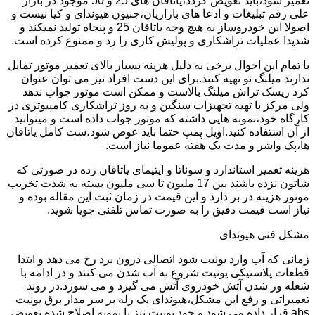
تعمیر شود،باید تعویض گردد،یاتاقان های 25 و 50 موجود در بازار
علی رقم تبلیغات و ادعا های بازاریان،جنیون هیوندای و کیا نیست و
اصولا این خودروساز به هیچ وجه یاتاقان 25 و پنجاه تولید نمیکند و
شدیدا عملیات تراشکاری و پولیش کاری را رد و ممنوع کرده است.
با تمام این احوال برخی به دلیل هزینه بسیار بالای تعمیر موتور تمایل
ندارند میلنگ نو تهیه کنند.برای این دست افراد نیز می توان عنوان
کرد ریسک تراش میلنگ بالاست و ممکن است موتور جواب ندهد
ولی مرکز با تهیه تجهیزات سنگین و به روز تراشکاری کامپیوتری در
کارگاه خود،نمونه هایی داشته که موتور جواب داده است و میتوانید
از آن استفاده کنید.اویل پمپ حتما باید عوض شود،ست کامل یاتاقان
ها،پک واشر و مدت یک هفته عموما نیاز است.
هزینه تعمیر استاندارد و سوناتا و اپتیمای یاتاقان زده در صورتی که
شاتون نزده باشند بین 17 ملیون تا سی ملیون بسته به شدت تخریب
موتور هزینه در بر دارد و این قیمت در زمان ثبت این مقاله بوده و
نیاز است قیمت دقیق را به صورت تماس تلفنی جویا شوید.
مشکل فنی هیوندای
زمانی که آب وارد یونیت شود اتصالی درون برد رخ می دهد و ابتدا
قطعات پلاستیکی یونیت شروع به آب شدن می کنند و در ادامه با
شعله ور شدن آتش خودروی آتش می گیرد و می سوزد.در روند
تعمیراتی و رفع این مشکل،هیوندای یک رله بر سر مدار برق یونیت
abs قرار داده می شود و خود یونیت نیز با نمونه اصلاح شده تعویض