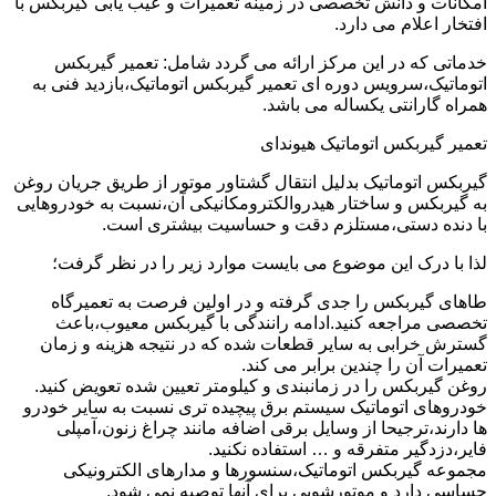
امکانات و دانش تخصصی در زمینه تعمیرات و عیب یابی گیربکس با
افتخار اعلام می دارد.
خدماتی که در این مرکز ارائه می گردد شامل: تعمیر گیربکس
اتوماتیک،سرویس دوره ای تعمیر گیربکس اتوماتیک،بازدید فنی به
همراه گارانتی یکساله می باشد.
تعمیر گیربکس اتوماتیک هیوندای
گیربکس اتوماتیک بدلیل انتقال گشتاور موتور از طریق جریان روغن
به گیربکس و ساختار هیدروالکترومکانیکی آن،نسبت به خودروهایی
با دنده دستی،مستلزم دقت و حساسیت بیشتری است.
لذا با درک این موضوع می بایست موارد زیر را در نظر گرفت؛
طاهای گیربکس را جدی گرفته و در اولین فرصت به تعمیرگاه
تخصصی مراجعه کنید.ادامه رانندگی با گیربکس معیوب،باعث
گسترش خرابی به سایر قطعات شده که در نتیجه هزینه و زمان
تعمیرات آن را چندین برابر می کند.
روغن گیربکس را در زمانبندی و کیلومتر تعیین شده تعویض کنید.
خودروهای اتوماتیک سیستم برق پیچیده تری نسبت به سایر خودرو
ها دارند،ترجیحا از وسایل برقی اضافه مانند چراغ زنون،آمپلی
فایر،دزدگیر متفرقه و … استفاده نکنید.
مجموعه گیربکس اتوماتیک،سنسورها و مدارهای الکترونیکی
حساسی دارد و موتورشویی برای آنها توصیه نمی شود.