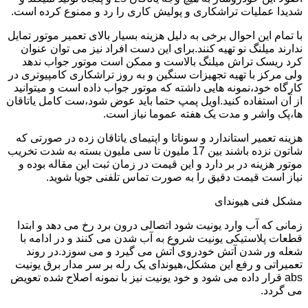
شدیدا عملیات تراشکاری و پولیش کاری را رد و ممنوع کرده است.
با تمام این احوال برخی به دلیل هزینه بسیار بالای تعمیر موتور تمایل
ندارند میلنگ نو تهیه کنند.برای این دست افراد نیز می توان عنوان
کرد ریسک تراش میلنگ بالاست و ممکن است موتور جواب ندهد
ولی مرکز با تهیه تجهیزات سنگین و به روز تراشکاری کامپیوتری در
کارگاه خود،نمونه هایی داشته که موتور جواب داده است و میتوانید
از آن استفاده کنید.اویل پمپ حتما باید عوض شود،ست کامل یاتاقان
ها،پک واشر و مدت یک هفته عموما نیاز است.
هزینه تعمیر استاندارد و سوناتا و اپتیمای یاتاقان زده در صورتی که
شاتون نزده باشند بین 17 ملیون تا سی ملیون بسته به شدت تخریب
موتور هزینه در بر دارد و این قیمت در زمان ثبت این مقاله بوده و
نیاز است قیمت دقیق را به صورت تماس تلفنی جویا شوید.
مشکل فنی هیوندای
زمانی که آب وارد یونیت شود اتصالی درون برد رخ می دهد و ابتدا
قطعات پلاستیکی یونیت شروع به آب شدن می کنند و در ادامه با
شعله ور شدن آتش خودروی آتش می گیرد و می سوزد.در روند
تعمیراتی و رفع این مشکل،هیوندای یک رله بر سر مدار برق یونیت
abs قرار داده می شود و خود یونیت نیز با نمونه اصلاح شده تعویض
می گردد.