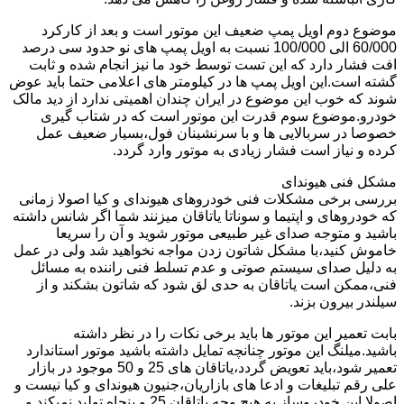
موضوع دوم اویل پمپ ضعیف این موتور است و بعد از کارکرد
60/000 الی 100/000 نسبت به اویل پمپ های نو حدود سی درصد
افت فشار دارد که این تست توسط خود ما نیز انجام شده و ثابت
گشته است.این اویل پمپ ها در کیلومتر های اعلامی حتما باید عوض
شوند که خوب این موضوع در ایران چندان اهمیتی ندارد از دید مالک
خودرو.موضوع سوم قدرت این موتور است که در شتاب گیری
خصوصا در سربالایی ها و با سرنشینان فول،بسیار ضعیف عمل
کرده و نیاز است فشار زیادی به موتور وارد گردد.
مشکل فنی هیوندای
بررسی برخی مشکلات فنی خودروهای هیوندای و کیا اصولا زمانی
که خودروهای و اپتیما و سوناتا یاتاقان میزنند شما اگر شانس داشته
باشید و متوجه صدای غیر طبیعی موتور شوید و آن را سریعا
خاموش کنید،با مشکل شاتون زدن مواجه نخواهید شد ولی در عمل
به دلیل صدای سیستم صوتی و عدم تسلط فنی راننده به مسائل
فنی،ممکن است یاتاقان به حدی لق شود که شاتون بشکند و از
سیلندر بیرون بزند.
بابت تعمیر این موتور ها باید برخی نکات را در نظر داشته
باشید.میلنگ این موتور چنانچه تمایل داشته باشید موتور استاندارد
تعمیر شود،باید تعویض گردد،یاتاقان های 25 و 50 موجود در بازار
علی رقم تبلیغات و ادعا های بازاریان،جنیون هیوندای و کیا نیست و
اصولا این خودروساز به هیچ وجه یاتاقان 25 و پنجاه تولید نمیکند و