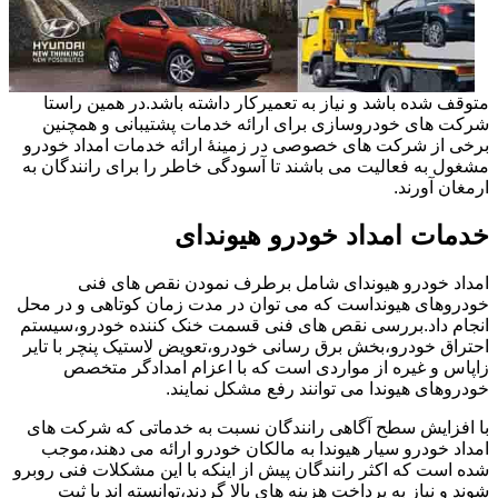
متوقف شده باشد و نیاز به تعمیرکار داشته باشد.در همین راستا
شرکت های خودروسازی برای ارائه خدمات پشتیبانی و همچنین
برخی از شرکت های خصوصی در زمینۀ ارائه خدمات امداد خودرو
مشغول به فعالیت می باشند تا آسودگی خاطر را برای رانندگان به
ارمغان آورند.
خدمات امداد خودرو هیوندای
امداد خودرو هیوندای شامل برطرف نمودن نقص های فنی
خودروهای هیونداست که می توان در مدت زمان کوتاهی و در محل
انجام داد.بررسی نقص های فنی قسمت خنک کننده خودرو،سیستم
احتراق خودرو،بخش برق رسانی خودرو،تعویض لاستیک پنچر با تایر
زاپاس و غیره از مواردی است که با اعزام امدادگر متخصص
خودروهای هیوندا می توانند رفع مشکل نمایند.
با افزایش سطح آگاهی رانندگان نسبت به خدماتی که شرکت های
امداد خودرو سیار هیوندا به مالکان خودرو ارائه می دهند،موجب
شده است که اکثر رانندگان پیش از اینکه با این مشکلات فنی روبرو
شوند و نیاز به پرداخت هزینه های بالا گردند،توانسته اند با ثبت