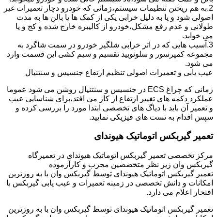
2.به هم ریختن تنظیمات سیستم،زمانی که خودرو دچار تعمیرات غیر
اصولی شود و یا به دلیل خرابی یکی از کمک ها یا بالن ها به مدت
طولانی و عدم رفع مشکل،خودرو از کالیبره خارج شده و کج و یا
می خوابد.
3.آسیب هایی که در اثر خرابی شلگیر خودرو در سمت شاگرد به
مجموعه کمپرسور و سلونویید تقسیم و سیم کشی این قسمت وارد
می شود.
عیب یابی و تعمیرات اصولی تنظیم ارتفاع جنسیس و سنتنیال
زمانی که چراغ ECS در جنسیس و سنتنیال روشن می شود عموما
عملکرد دکمه های تغییر ارتفاع از کار می افتد،برای شناسایی عیب
و تعمیر آن باید با دیاگ های تخصصی ابتدا مورد را بررسی کرده و
سپس اقدام به تست های فیزیکی نمایید.
تعمیر گیربکس اتوماتیک هیوندای
مرکز تخصصی تعمیر گیربکس اتوماتیک هیوندای در تعمیرگاه
گیربکس وان زیر نظر متخصصین مجرب و کارآزموده
تعمیر گیربکس اتوماتیک هیوندای توسط گیربکس وان با به روزترین
امکانات و دانش تخصصی در زمینه تعمیرات و عیب یابی گیربکس با
افتخار اعلام می دارد.
تعمیر گیربکس اتوماتیک هیوندای توسط گیربکس وان با به روزترین