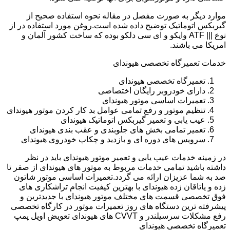
موارد دیگر به صورت مفصل در مقاله نحوه استفاده صحیح از
گیربکس اتوماتیک توضیح داده شده است.روغن مورد استفاده در از
نوع ||| ATF وایکو و ای سی دلکو بوده که ساخت کشور آلمان و
امریکا می باشند.
خدمات تعمیرگاه تخصصی هیوندای
تعمیرگاه تخصصی هیوندای
دارای خودروبر رایگان اختصاصی
تعمیرات اساسی موتور هیوندای
تنظیم موتور و رفع تمامی عوامل بد کار کردن موتور هیوندای
عیب یابی و تعمیر گیربکس اتوماتیک هیوندای
تعمیر تمامی بخش های جلوبندی و عقب بندی هیوندای
سرویس های دوره ای و بازدید و چکاپ خودروی هیوندای
در زمینه خدمات عیب یابی و تعمیر موتور هیوندای باید در نظر
داشته باشید تمامی خدمات مربوط به موتور های هیوندای از صفر تا
صد به شما عزیزان ارائه می گردد.تعمیرات اساسی موتور شاتون
زده و یاتاقان زده هیوندای با بهترین کیفیت انجام تراشکاری های
فوق تخصصی قسمت های مختلف موتور هیوندای با جدیدترین و
پیشرفته ترین دستگاه های روز تعمیرات موتور در کارگاه تخصصی
رفع مشکلات سرسیلندر و CVVT های هیوندای تعویض اویل پمپ
تعمیرگاه تخصصی هیوندای