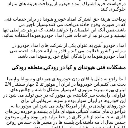
درخواست خرید اشتراک امداد خودرو،از پرداخت هزینه های مازاد
جلوگیری کنند.
پرداخت هزینۀ حق اشتراک امداد خودرو هیوندا در برابر خدمات فنی
که در صورت وقوع حادثه،دریافت می کنند،بسیار ناچیز می
باشد.ضمن آنکه این اطمینان را خواهید داشته که در هر شرایطی تنها
نیستید و می توانید از خدمات فنی امداد خودرو هیوندا استفاده نمائید.
امداد خودرو آبتین به عنوان یکی از شرکت های امداد خودرو در
سراسر کشور فعالیت می کند و قادر به ارائه خدمات اختصاصی
امداد خودرو هیوندا به رانندگان انواع خودرو هیوندا می باشد.
مشکلات فنی هیوندای و کیا در رودکی,منطقه رودکی
ابتدا راجع به دلیل یاتاقان زدن خودروهای هیوندای و سوناتا و اپتیما
بحث می کنیم.این خودروها در ایران از موتور تتا 2 چهار سیلندر 2/4
لیتری بهره میبرند موتوری که بسیار مشکل داشته و چالش های
فراوانی را پشت سر گذاشته،این موتور که در چین تولید می شود در
این خودروها در ایران سوار بوده و نمونه امریکایی آن برای
خودروهای تولیدی در بازار امریکا تولید می شود.این موتور بنا به
فراخوان های متعدد کمپانی هیوندای،دارای پلیسه و خورده ریز های
فلزی به جا مانده از فلز کاری در خط تولید چین بوده و این موضوع
چندین سال ادامه داشته،این پلیسه ها در مسیر های حساس روغن
کاری انباشته شده و فشار روغن را کاهش می دهد.