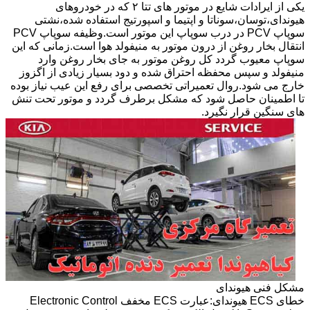
یکی از ایرادات شایع در موتور های تتا ۲ که در خودروهای
هیوندای،توسان،سوناتا و اپتیما و اسپورتیج استفاده شده،نشتی
سوپاپ PCV در درب سوپاپ این موتور است.وظیفه سوپاپ PCV
انتقال بخار روغن از درون موتور به منیفولد هوا است.زمانی که این
سوپاپ معیوب گردد کل روغن موتور به جای بخار روغن وارد
منیفولد و سپس محفظه احتراق شده و دود بسیار زیادی از اگزوز
خارج می شود.روال تعمیراتی تخصصی برای رفع این عیب نیاز بوده
تا اطمینان حاصل شود که مشکل برطرف گردد و موتور تحت تنش
های سنگین قرار نگیرد.
مشکل فنی هیوندای
خطای ECS هیوندای:عبارت ECS مخفف Electronic Control