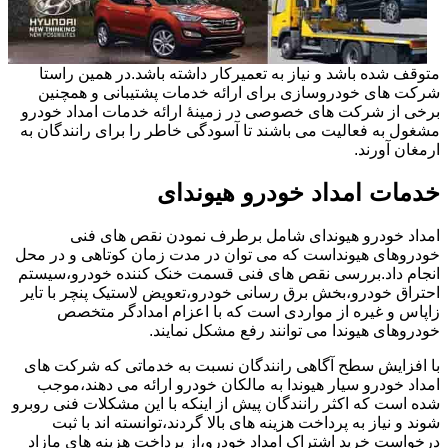
متوقف شده باشد و نیاز به تعمیرکار داشته باشد.در همین راستا
شرکت های خودروسازی برای ارائه خدمات پشتیبانی و همچنین
برخی از شرکت های خصوصی در زمینۀ ارائه خدمات امداد خودرو
مشغول به فعالیت می باشند تا آسودگی خاطر را برای رانندگان به
ارمغان آورند.
خدمات امداد خودرو هیوندای
امداد خودرو هیوندای شامل برطرف نمودن نقص های فنی
خودروهای هیونداست که می توان در مدت زمان کوتاهی و در محل
انجام داد.بررسی نقص های فنی قسمت خنک کننده خودرو،سیستم
احتراق خودرو،بخش برق رسانی خودرو،تعویض لاستیک پنچر با تایر
زاپاس و غیره از مواردی است که با اعزام امدادگر متخصص
خودروهای هیوندا می توانند رفع مشکل نمایند.
با افزایش سطح آگاهی رانندگان نسبت به خدماتی که شرکت های
امداد خودرو سیار هیوندا به مالکان خودرو ارائه می دهند،موجب
شده است که اکثر رانندگان پیش از اینکه با این مشکلات فنی روبرو
شوند و نیاز به پرداخت هزینه های بالا گردند،توانسته اند با ثبت
درخواست خرید اشتراک امداد خودرو،از پرداخت هزینه های مازاد