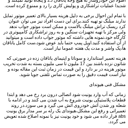
اصولا این خودروساز به هیچ وجه یاتاقان 25 و پنجاه تولید نمیکند و
شدیدا عملیات تراشکاری و پولیش کاری را رد و ممنوع کرده است.
با تمام این احوال برخی به دلیل هزینه بسیار بالای تعمیر موتور تمایل
ندارند میلنگ نو تهیه کنند.برای این دست افراد نیز می توان عنوان
کرد ریسک تراش میلنگ بالاست و ممکن است موتور جواب ندهد
ولی مرکز با تهیه تجهیزات سنگین و به روز تراشکاری کامپیوتری در
کارگاه خود،نمونه هایی داشته که موتور جواب داده است و میتوانید
از آن استفاده کنید.اویل پمپ حتما باید عوض شود،ست کامل یاتاقان
ها،پک واشر و مدت یک هفته عموما نیاز است.
هزینه تعمیر استاندارد و سوناتا و اپتیمای یاتاقان زده در صورتی که
شاتون نزده باشند بین 17 ملیون تا سی ملیون بسته به شدت تخریب
موتور هزینه در بر دارد و این قیمت در زمان ثبت این مقاله بوده و
نیاز است قیمت دقیق را به صورت تماس تلفنی جویا شوید.
مشکل فنی هیوندای
زمانی که آب وارد یونیت شود اتصالی درون برد رخ می دهد و ابتدا
قطعات پلاستیکی یونیت شروع به آب شدن می کنند و در ادامه با
شعله ور شدن آتش خودروی آتش می گیرد و می سوزد.در روند
تعمیراتی و رفع این مشکل،هیوندای یک رله بر سر مدار برق یونیت
abs قرار داده می شود و خود یونیت نیز با نمونه اصلاح شده تعویض
می گردد.