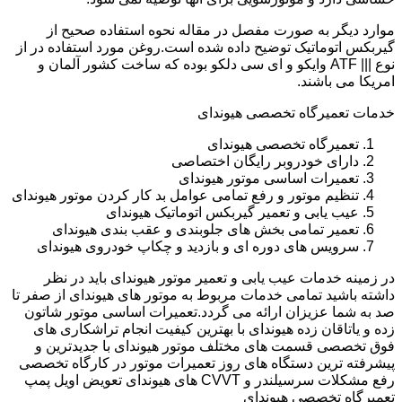
موارد دیگر به صورت مفصل در مقاله نحوه استفاده صحیح از
گیربکس اتوماتیک توضیح داده شده است.روغن مورد استفاده در از
نوع ||| ATF وایکو و ای سی دلکو بوده که ساخت کشور آلمان و
امریکا می باشند.
خدمات تعمیرگاه تخصصی هیوندای
تعمیرگاه تخصصی هیوندای
دارای خودروبر رایگان اختصاصی
تعمیرات اساسی موتور هیوندای
تنظیم موتور و رفع تمامی عوامل بد کار کردن موتور هیوندای
عیب یابی و تعمیر گیربکس اتوماتیک هیوندای
تعمیر تمامی بخش های جلوبندی و عقب بندی هیوندای
سرویس های دوره ای و بازدید و چکاپ خودروی هیوندای
در زمینه خدمات عیب یابی و تعمیر موتور هیوندای باید در نظر
داشته باشید تمامی خدمات مربوط به موتور های هیوندای از صفر تا
صد به شما عزیزان ارائه می گردد.تعمیرات اساسی موتور شاتون
زده و یاتاقان زده هیوندای با بهترین کیفیت انجام تراشکاری های
فوق تخصصی قسمت های مختلف موتور هیوندای با جدیدترین و
پیشرفته ترین دستگاه های روز تعمیرات موتور در کارگاه تخصصی
رفع مشکلات سرسیلندر و CVVT های هیوندای تعویض اویل پمپ
تعمیرگاه تخصصی هیوندای