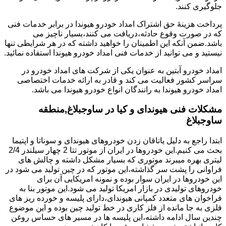
جلوگیری کنند.
پرداخت هزینۀ حق اشتراک امداد خودرو هیوندا در برابر خدمات فنی
که در صورت وقوع حادثه،دریافت می کنند،بسیار ناچیز می
باشد.ضمن آنکه این اطمینان را خواهید داشته که در هر شرایطی تنها
نیستید و می توانید از خدمات فنی امداد خودرو هیوندا استفاده نمائید.
امداد خودرو آبتین به عنوان یکی از شرکت های امداد خودرو در
سراسر کشور فعالیت می کند و قادر به ارائه خدمات اختصاصی
امداد خودرو هیوندا به رانندگان انواع خودرو هیوندا می باشد.
مشکلات فنی هیوندای و کیا در ساوجبلاغ,منطقه
ساوجبلاغ
ابتدا راجع به دلیل یاتاقان زدن خودروهای هیوندای و سوناتا و اپتیما
بحث می کنیم.این خودروها در ایران از موتور تتا 2 چهار سیلندر 2/4
لیتری بهره میبرند موتوری که بسیار مشکل داشته و چالش های
فراوانی را پشت سر گذاشته،این موتور که در چین تولید می شود در
این خودروها در ایران سوار بوده و نمونه امریکایی آن برای
خودروهای تولیدی در بازار امریکا تولید می شود.این موتور بنا به
فراخوان های متعدد کمپانی هیوندای،دارای پلیسه و خورده ریز های
فلزی به جا مانده از فلز کاری در خط تولید چین بوده و این موضوع
چندین سال ادامه داشته،این پلیسه ها در مسیر های حساس روغن