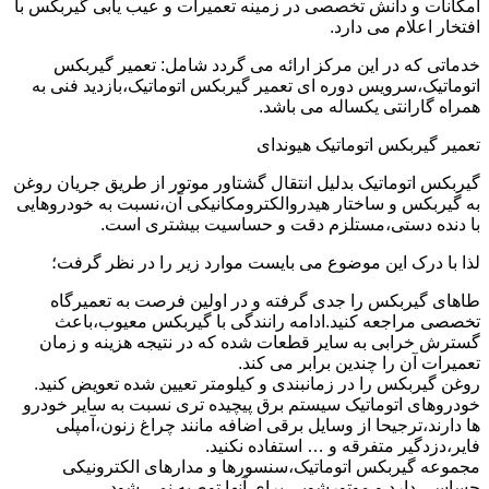
امکانات و دانش تخصصی در زمینه تعمیرات و عیب یابی گیربکس با
افتخار اعلام می دارد.
خدماتی که در این مرکز ارائه می گردد شامل: تعمیر گیربکس
اتوماتیک،سرویس دوره ای تعمیر گیربکس اتوماتیک،بازدید فنی به
همراه گارانتی یکساله می باشد.
تعمیر گیربکس اتوماتیک هیوندای
گیربکس اتوماتیک بدلیل انتقال گشتاور موتور از طریق جریان روغن
به گیربکس و ساختار هیدروالکترومکانیکی آن،نسبت به خودروهایی
با دنده دستی،مستلزم دقت و حساسیت بیشتری است.
لذا با درک این موضوع می بایست موارد زیر را در نظر گرفت؛
طاهای گیربکس را جدی گرفته و در اولین فرصت به تعمیرگاه
تخصصی مراجعه کنید.ادامه رانندگی با گیربکس معیوب،باعث
گسترش خرابی به سایر قطعات شده که در نتیجه هزینه و زمان
تعمیرات آن را چندین برابر می کند.
روغن گیربکس را در زمانبندی و کیلومتر تعیین شده تعویض کنید.
خودروهای اتوماتیک سیستم برق پیچیده تری نسبت به سایر خودرو
ها دارند،ترجیحا از وسایل برقی اضافه مانند چراغ زنون،آمپلی
فایر،دزدگیر متفرقه و … استفاده نکنید.
مجموعه گیربکس اتوماتیک،سنسورها و مدارهای الکترونیکی
حساسی دارد و موتورشویی برای آنها توصیه نمی شود.