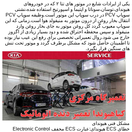
یکی از ایرادات شایع در موتور های تتا ۲ که در خودروهای
هیوندای،توسان،سوناتا و اپتیما و اسپورتیج استفاده شده،نشتی
سوپاپ PCV در درب سوپاپ این موتور است.وظیفه سوپاپ PCV
انتقال بخار روغن از درون موتور به منیفولد هوا است.زمانی که این
سوپاپ معیوب گردد کل روغن موتور به جای بخار روغن وارد
منیفولد و سپس محفظه احتراق شده و دود بسیار زیادی از اگزوز
خارج می شود.روال تعمیراتی تخصصی برای رفع این عیب نیاز بوده
تا اطمینان حاصل شود که مشکل برطرف گردد و موتور تحت تنش
های سنگین قرار نگیرد.
مشکل فنی هیوندای
خطای ECS هیوندای:عبارت ECS مخفف Electronic Control