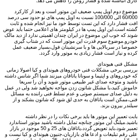
کاری انباشته شده و فشار روغن را کاهش می دهد.
موضوع دوم اویل پمپ ضعیف این موتور است و بعد از کارکرد
60/000 الی 100/000 نسبت به اویل پمپ های نو حدود سی درصد
افت فشار دارد که این تست توسط خود ما نیز انجام شده و ثابت
گشته است.این اویل پمپ ها در کیلومتر های اعلامی حتما باید عوض
شوند که خوب این موضوع در ایران چندان اهمیتی ندارد از دید مالک
خودرو.موضوع سوم قدرت این موتور است که در شتاب گیری
خصوصا در سربالایی ها و با سرنشینان فول،بسیار ضعیف عمل
کرده و نیاز است فشار زیادی به موتور وارد گردد.
مشکل فنی هیوندای
بررسی برخی مشکلات فنی خودروهای هیوندای و کیا اصولا زمانی
که خودروهای و اپتیما و سوناتا یاتاقان میزنند شما اگر شانس داشته
باشید و متوجه صدای غیر طبیعی موتور شوید و آن را سریعا
خاموش کنید،با مشکل شاتون زدن مواجه نخواهید شد ولی در عمل
به دلیل صدای سیستم صوتی و عدم تسلط فنی راننده به مسائل
فنی،ممکن است یاتاقان به حدی لق شود که شاتون بشکند و از
سیلندر بیرون بزند.
بابت تعمیر این موتور ها باید برخی نکات را در نظر داشته
باشید.میلنگ این موتور چنانچه تمایل داشته باشید موتور استاندارد
تعمیر شود،باید تعویض گردد،یاتاقان های 25 و 50 موجود در بازار
علی رقم تبلیغات و ادعا های بازاریان،جنیون هیوندای و کیا نیست و