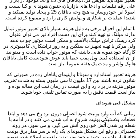
تعمیر شود،باید تعویض گردد،یاتاقان های 25 و 50 موجود در بازار
علی رقم تبلیغات و ادعا های بازاریان،جنیون هیوندای و کیا نیست و
اصولا این خودروساز به هیچ وجه یاتاقان 25 و پنجاه تولید نمیکند و
شدیدا عملیات تراشکاری و پولیش کاری را رد و ممنوع کرده است.
با تمام این احوال برخی به دلیل هزینه بسیار بالای تعمیر موتور تمایل
ندارند میلنگ نو تهیه کنند.برای این دست افراد نیز می توان عنوان
کرد ریسک تراش میلنگ بالاست و ممکن است موتور جواب ندهد
ولی مرکز با تهیه تجهیزات سنگین و به روز تراشکاری کامپیوتری در
کارگاه خود،نمونه هایی داشته که موتور جواب داده است و میتوانید
از آن استفاده کنید.اویل پمپ حتما باید عوض شود،ست کامل یاتاقان
ها،پک واشر و مدت یک هفته عموما نیاز است.
هزینه تعمیر استاندارد و سوناتا و اپتیمای یاتاقان زده در صورتی که
شاتون نزده باشند بین 17 ملیون تا سی ملیون بسته به شدت تخریب
موتور هزینه در بر دارد و این قیمت در زمان ثبت این مقاله بوده و
نیاز است قیمت دقیق را به صورت تماس تلفنی جویا شوید.
مشکل فنی هیوندای
زمانی که آب وارد یونیت شود اتصالی درون برد رخ می دهد و ابتدا
قطعات پلاستیکی یونیت شروع به آب شدن می کنند و در ادامه با
شعله ور شدن آتش خودروی آتش می گیرد و می سوزد.در روند
تعمیراتی و رفع این مشکل،هیوندای یک رله بر سر مدار برق یونیت
abs قرار داده می شود و خود یونیت نیز با نمونه اصلاح شده تعویض