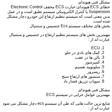
مشکل فنی هیوندای
خطای ECS هیوندای:عبارت ECS مخفف Electronic Control
Suspension یا کنترل الکترونیکی سیستم تعلیق است و در عمل
بدین معنی است که سیستم تنظیم ارتفاع این خودرو دچار مشکل
شده است.
بخش های مختلف سیستم Ecs جنسیس و سنتنیال
مهمترین بخش های سیستم تنظیم ارتفاع در جنسیس و سنتنیال
عبارت اند از :
ECU
کمک های بادی در جلو
بالن ها در عقب
کمپرسور
سلونویید تقسیم
ریسرور
سنسور های ارتفاع سنج
سوپاپ تزریق فشار باد
مشکل فنی هیوندای
مهمترین عوامل خرابی در سیستم ECS
شایع ترین حالت هایی که طی آن سیستم ecs دچار مشکل می شود
عبارت اند از :