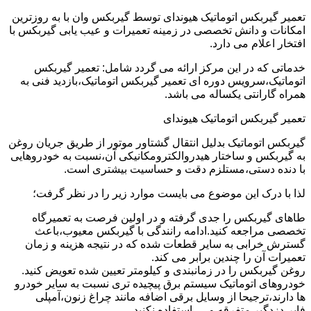
تعمیر گیربکس اتوماتیک هیوندای توسط گیربکس وان با به روزترین
امکانات و دانش تخصصی در زمینه تعمیرات و عیب یابی گیربکس با
افتخار اعلام می دارد.
خدماتی که در این مرکز ارائه می گردد شامل: تعمیر گیربکس
اتوماتیک،سرویس دوره ای تعمیر گیربکس اتوماتیک،بازدید فنی به
همراه گارانتی یکساله می باشد.
تعمیر گیربکس اتوماتیک هیوندای
گیربکس اتوماتیک بدلیل انتقال گشتاور موتور از طریق جریان روغن
به گیربکس و ساختار هیدروالکترومکانیکی آن،نسبت به خودروهایی
با دنده دستی،مستلزم دقت و حساسیت بیشتری است.
لذا با درک این موضوع می بایست موارد زیر را در نظر گرفت؛
طاهای گیربکس را جدی گرفته و در اولین فرصت به تعمیرگاه
تخصصی مراجعه کنید.ادامه رانندگی با گیربکس معیوب،باعث
گسترش خرابی به سایر قطعات شده که در نتیجه هزینه و زمان
تعمیرات آن را چندین برابر می کند.
روغن گیربکس را در زمانبندی و کیلومتر تعیین شده تعویض کنید.
خودروهای اتوماتیک سیستم برق پیچیده تری نسبت به سایر خودرو
ها دارند،ترجیحا از وسایل برقی اضافه مانند چراغ زنون،آمپلی
فایر،دزدگیر متفرقه و … استفاده نکنید.