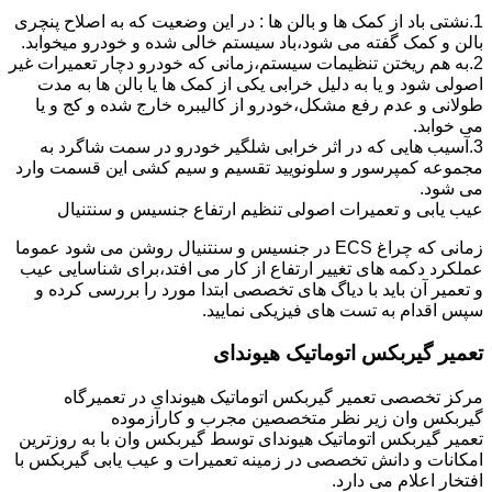
1.نشتی باد از کمک ها و بالن ها : در این وضعیت که به اصلاح پنچری
بالن و کمک گفته می شود،باد سیستم خالی شده و خودرو میخوابد.
2.به هم ریختن تنظیمات سیستم،زمانی که خودرو دچار تعمیرات غیر
اصولی شود و یا به دلیل خرابی یکی از کمک ها یا بالن ها به مدت
طولانی و عدم رفع مشکل،خودرو از کالیبره خارج شده و کج و یا
می خوابد.
3.آسیب هایی که در اثر خرابی شلگیر خودرو در سمت شاگرد به
مجموعه کمپرسور و سلونویید تقسیم و سیم کشی این قسمت وارد
می شود.
عیب یابی و تعمیرات اصولی تنظیم ارتفاع جنسیس و سنتنیال
زمانی که چراغ ECS در جنسیس و سنتنیال روشن می شود عموما
عملکرد دکمه های تغییر ارتفاع از کار می افتد،برای شناسایی عیب
و تعمیر آن باید با دیاگ های تخصصی ابتدا مورد را بررسی کرده و
سپس اقدام به تست های فیزیکی نمایید.
تعمیر گیربکس اتوماتیک هیوندای
مرکز تخصصی تعمیر گیربکس اتوماتیک هیوندای در تعمیرگاه
گیربکس وان زیر نظر متخصصین مجرب و کارآزموده
تعمیر گیربکس اتوماتیک هیوندای توسط گیربکس وان با به روزترین
امکانات و دانش تخصصی در زمینه تعمیرات و عیب یابی گیربکس با
افتخار اعلام می دارد.