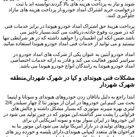
شوند و نیاز به پرداخت هزینه های بالا گردند،توانسته اند با ثبت
درخواست خرید اشتراک امداد خودرو،از پرداخت هزینه های مازاد
جلوگیری کنند.
پرداخت هزینۀ حق اشتراک امداد خودرو هیوندا در برابر خدمات فنی
که در صورت وقوع حادثه،دریافت می کنند،بسیار ناچیز می
باشد.ضمن آنکه این اطمینان را خواهید داشته که در هر شرایطی تنها
نیستید و می توانید از خدمات فنی امداد خودرو هیوندا استفاده نمائید.
امداد خودرو آبتین به عنوان یکی از شرکت های امداد خودرو در
سراسر کشور فعالیت می کند و قادر به ارائه خدمات اختصاصی
امداد خودرو هیوندا به رانندگان انواع خودرو هیوندا می باشد.
مشکلات فنی هیوندای و کیا در شهرک شهردار,منطقه
شهرک شهردار
ابتدا راجع به دلیل یاتاقان زدن خودروهای هیوندای و سوناتا و اپتیما
بحث می کنیم.این خودروها در ایران از موتور تتا 2 چهار سیلندر 2/4
لیتری بهره میبرند موتوری که بسیار مشکل داشته و چالش های
فراوانی را پشت سر گذاشته،این موتور که در چین تولید می شود در
این خودروها در ایران سوار بوده و نمونه امریکایی آن برای
خودروهای تولیدی در بازار امریکا تولید می شود.این موتور بنا به
فراخوان های متعدد کمپانی هیوندای،دارای پلیسه و خورده ریز های