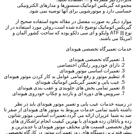
مجموعه گیربکس اتوماتیک،سنسورها و مدارهای الکترونیکی
حساسی دارد و موتورشویی برای آنها توصیه نمی شود.
موارد دیگر به صورت مفصل در مقاله نحوه استفاده صحیح از
گیربکس اتوماتیک توضیح داده شده است.روغن مورد استفاده در از
نوع ||| ATF وایکو و ای سی دلکو بوده که ساخت کشور آلمان و
امریکا می باشند.
خدمات تعمیرگاه تخصصی هیوندای
تعمیرگاه تخصصی هیوندای
دارای خودروبر رایگان اختصاصی
تعمیرات اساسی موتور هیوندای
تنظیم موتور و رفع تمامی عوامل بد کار کردن موتور هیوندای
عیب یابی و تعمیر گیربکس اتوماتیک هیوندای
تعمیر تمامی بخش های جلوبندی و عقب بندی هیوندای
سرویس های دوره ای و بازدید و چکاپ خودروی هیوندای
در زمینه خدمات عیب یابی و تعمیر موتور هیوندای باید در نظر
داشته باشید تمامی خدمات مربوط به موتور های هیوندای از صفر تا
صد به شما عزیزان ارائه می گردد.تعمیرات اساسی موتور شاتون
زده و یاتاقان زده هیوندای با بهترین کیفیت انجام تراشکاری های
فوق تخصصی قسمت های مختلف موتور هیوندای با جدیدترین و
پیشرفته ترین دستگاه های روز تعمیرات موتور در کارگاه تخصصی