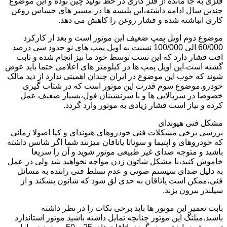
فلزی به جا مانده از فلز کاری در خط تولید چین بوده و این موضوع
چندین سال ادامه داشته،این پلیسه ها در مسیر های حساس روغن
کاری انباشته شده و فشار روغن را کاهش می دهد.
موضوع دوم اویل پمپ ضعیف این موتور است و بعد از کارکرد
60/000 الی 100/000 نسبت به اویل پمپ های نو حدود سی درصد
افت فشار دارد که این تست توسط خود ما نیز انجام شده و ثابت
گشته است.این اویل پمپ ها در کیلومتر های اعلامی حتما باید عوض
شوند که خوب این موضوع در ایران چندان اهمیتی ندارد از دید مالک
خودرو.موضوع سوم قدرت این موتور است که در شتاب گیری
خصوصا در سربالایی ها و با سرنشینان فول،بسیار ضعیف عمل
کرده و نیاز است فشار زیادی به موتور وارد گردد.
مشکل فنی هیوندای
بررسی برخی مشکلات فنی خودروهای هیوندای و کیا اصولا زمانی
که خودروهای و اپتیما و سوناتا یاتاقان میزنند شما اگر شانس داشته
باشید و متوجه صدای غیر طبیعی موتور شوید و آن را سریعا
خاموش کنید،با مشکل شاتون زدن مواجه نخواهید شد ولی در عمل
به دلیل صدای سیستم صوتی و عدم تسلط فنی راننده به مسائل
فنی،ممکن است یاتاقان به حدی لق شود که شاتون بشکند و از
سیلندر بیرون بزند.
بابت تعمیر این موتور ها باید برخی نکات را در نظر داشته
باشید.میلنگ این موتور چنانچه تمایل داشته باشید موتور استاندارد