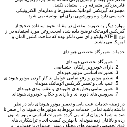
فایر،دزدگیر متفرقه و … استفاده نکنید.
مجموعه گیربکس اتوماتیک،سنسورها و مدارهای الکترونیکی
حساسی دارد و موتورشویی برای آنها توصیه نمی شود.
موارد دیگر به صورت مفصل در مقاله نحوه استفاده صحیح از
گیربکس اتوماتیک توضیح داده شده است.روغن مورد استفاده در از
نوع ||| ATF وایکو و ای سی دلکو بوده که ساخت کشور آلمان و
امریکا می باشند.
خدمات تعمیرگاه تخصصی هیوندای
تعمیرگاه تخصصی هیوندای
دارای خودروبر رایگان اختصاصی
تعمیرات اساسی موتور هیوندای
تنظیم موتور و رفع تمامی عوامل بد کار کردن موتور هیوندای
عیب یابی و تعمیر گیربکس اتوماتیک هیوندای
تعمیر تمامی بخش های جلوبندی و عقب بندی هیوندای
سرویس های دوره ای و بازدید و چکاپ خودروی هیوندای
در زمینه خدمات عیب یابی و تعمیر موتور هیوندای باید در نظر
داشته باشید تمامی خدمات مربوط به موتور های هیوندای از صفر تا
صد به شما عزیزان ارائه می گردد.تعمیرات اساسی موتور شاتون
زده و یاتاقان زده هیوندای با بهترین کیفیت انجام تراشکاری های
فوق تخصصی قسمت های مختلف موتور هیوندای با جدیدترین و