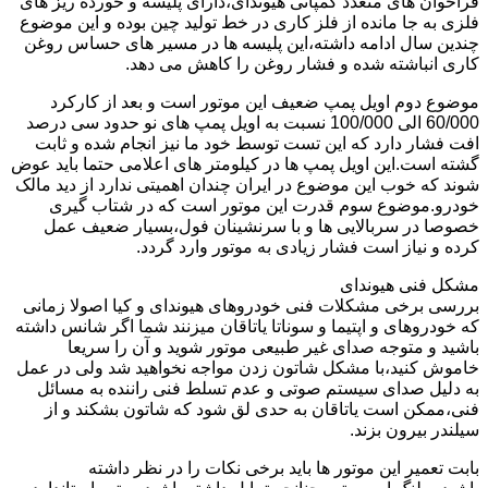
فراخوان های متعدد کمپانی هیوندای،دارای پلیسه و خورده ریز های
فلزی به جا مانده از فلز کاری در خط تولید چین بوده و این موضوع
چندین سال ادامه داشته،این پلیسه ها در مسیر های حساس روغن
کاری انباشته شده و فشار روغن را کاهش می دهد.
موضوع دوم اویل پمپ ضعیف این موتور است و بعد از کارکرد
60/000 الی 100/000 نسبت به اویل پمپ های نو حدود سی درصد
افت فشار دارد که این تست توسط خود ما نیز انجام شده و ثابت
گشته است.این اویل پمپ ها در کیلومتر های اعلامی حتما باید عوض
شوند که خوب این موضوع در ایران چندان اهمیتی ندارد از دید مالک
خودرو.موضوع سوم قدرت این موتور است که در شتاب گیری
خصوصا در سربالایی ها و با سرنشینان فول،بسیار ضعیف عمل
کرده و نیاز است فشار زیادی به موتور وارد گردد.
مشکل فنی هیوندای
بررسی برخی مشکلات فنی خودروهای هیوندای و کیا اصولا زمانی
که خودروهای و اپتیما و سوناتا یاتاقان میزنند شما اگر شانس داشته
باشید و متوجه صدای غیر طبیعی موتور شوید و آن را سریعا
خاموش کنید،با مشکل شاتون زدن مواجه نخواهید شد ولی در عمل
به دلیل صدای سیستم صوتی و عدم تسلط فنی راننده به مسائل
فنی،ممکن است یاتاقان به حدی لق شود که شاتون بشکند و از
سیلندر بیرون بزند.
بابت تعمیر این موتور ها باید برخی نکات را در نظر داشته