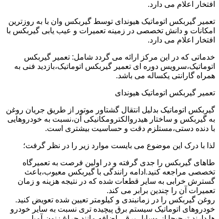
افتخار اعلام می دارد.
تعمیر گیربکس اتوماتیک هیوندای توسط گیربکس وان با به روزترین
امکانات و دانش تخصصی در زمینه تعمیرات و عیب یابی گیربکس با
افتخار اعلام می دارد.
خدماتی که در این مرکز ارائه می گردد شامل: تعمیر گیربکس
اتوماتیک،سرویس دوره ای تعمیر گیربکس اتوماتیک،بازدید فنی به
همراه گارانتی یکساله می باشد.
تعمیر گیربکس اتوماتیک هیوندای
گیربکس اتوماتیک بدلیل انتقال گشتاور موتور از طریق جریان روغن
به گیربکس و ساختار هیدروالکترومکانیکی آن،نسبت به خودروهایی
با دنده دستی،مستلزم دقت و حساسیت بیشتری است.
لذا با درک این موضوع می بایست موارد زیر را در نظر گرفت؛
طاهای گیربکس را جدی گرفته و در اولین فرصت به تعمیرگاه
تخصصی مراجعه کنید.ادامه رانندگی با گیربکس معیوب،باعث
گسترش خرابی به سایر قطعات شده که در نتیجه هزینه و زمان
تعمیرات آن را چندین برابر می کند.
روغن گیربکس را در زمانبندی و کیلومتر تعیین شده تعویض کنید.
خودروهای اتوماتیک سیستم برق پیچیده تری نسبت به سایر خودرو
ها دارند،ترجیحا از وسایل برقی اضافه مانند چراغ زنون،آمپلی