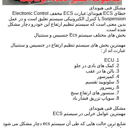
مشکل فنی هیوندای
خطای ECS هیوندای:عبارت ECS مخفف Electronic Control
Suspension یا کنترل الکترونیکی سیستم تعلیق است و در عمل
بدین معنی است که سیستم تنظیم ارتفاع این خودرو دچار مشکل
شده است.
بخش های مختلف سیستم Ecs جنسیس و سنتنیال
مهمترین بخش های سیستم تنظیم ارتفاع در جنسیس و سنتنیال
عبارت اند از :
ECU
کمک های بادی در جلو
بالن ها در عقب
کمپرسور
سلونویید تقسیم
ریسرور
سنسور های ارتفاع سنج
سوپاپ تزریق فشار باد
مشکل فنی هیوندای
مهمترین عوامل خرابی در سیستم ECS
شایع ترین حالت هایی که طی آن سیستم ecs دچار مشکل می شود