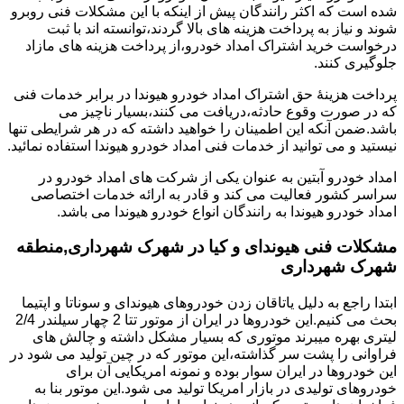
شده است که اکثر رانندگان پیش از اینکه با این مشکلات فنی روبرو
شوند و نیاز به پرداخت هزینه های بالا گردند،توانسته اند با ثبت
درخواست خرید اشتراک امداد خودرو،از پرداخت هزینه های مازاد
جلوگیری کنند.
پرداخت هزینۀ حق اشتراک امداد خودرو هیوندا در برابر خدمات فنی
که در صورت وقوع حادثه،دریافت می کنند،بسیار ناچیز می
باشد.ضمن آنکه این اطمینان را خواهید داشته که در هر شرایطی تنها
نیستید و می توانید از خدمات فنی امداد خودرو هیوندا استفاده نمائید.
امداد خودرو آبتین به عنوان یکی از شرکت های امداد خودرو در
سراسر کشور فعالیت می کند و قادر به ارائه خدمات اختصاصی
امداد خودرو هیوندا به رانندگان انواع خودرو هیوندا می باشد.
مشکلات فنی هیوندای و کیا در شهرک شهرداری,منطقه
شهرک شهرداری
ابتدا راجع به دلیل یاتاقان زدن خودروهای هیوندای و سوناتا و اپتیما
بحث می کنیم.این خودروها در ایران از موتور تتا 2 چهار سیلندر 2/4
لیتری بهره میبرند موتوری که بسیار مشکل داشته و چالش های
فراوانی را پشت سر گذاشته،این موتور که در چین تولید می شود در
این خودروها در ایران سوار بوده و نمونه امریکایی آن برای
خودروهای تولیدی در بازار امریکا تولید می شود.این موتور بنا به