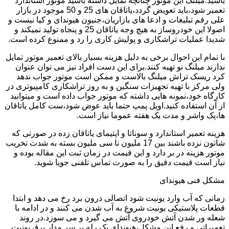
باشید.میلنگ این موتور چنانچه تمایل داشته باشید موتور استاندارد
تعمیر شود،باید تعویض گردد،یاتاقان های 25 و 50 موجود در بازار
علی رقم تبلیغات و ادعا های بازاریان،جنیون هیوندای و کیا نیست و
اصولا این خودروساز به هیچ وجه یاتاقان 25 و پنجاه تولید نمیکند و
شدیدا عملیات تراشکاری و پولیش کاری را رد و ممنوع کرده است.
با تمام این احوال برخی به دلیل هزینه بسیار بالای تعمیر موتور تمایل
ندارند میلنگ نو تهیه کنند.برای این دست افراد نیز می توان عنوان
کرد ریسک تراش میلنگ بالاست و ممکن است موتور جواب ندهد
ولی مرکز با تهیه تجهیزات سنگین و به روز تراشکاری کامپیوتری در
کارگاه خود،نمونه هایی داشته که موتور جواب داده است و میتوانید
از آن استفاده کنید.اویل پمپ حتما باید عوض شود،ست کامل یاتاقان
ها،پک واشر و مدت یک هفته عموما نیاز است.
هزینه تعمیر استاندارد و سوناتا و اپتیمای یاتاقان زده در صورتی که
شاتون نزده باشند بین 17 ملیون تا سی ملیون بسته به شدت تخریب
موتور هزینه در بر دارد و این قیمت در زمان ثبت این مقاله بوده و
نیاز است قیمت دقیق را به صورت تماس تلفنی جویا شوید.
مشکل فنی هیوندای
زمانی که آب وارد یونیت شود اتصالی درون برد رخ می دهد و ابتدا
قطعات پلاستیکی یونیت شروع به آب شدن می کنند و در ادامه با
شعله ور شدن آتش خودروی آتش می گیرد و می سوزد.در روند
تعمیراتی و رفع این مشکل،هیوندای یک رله بر سر مدار برق یونیت