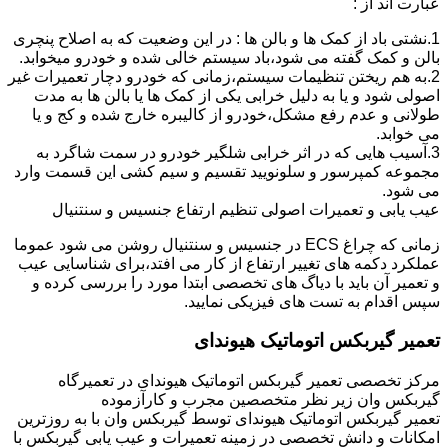
عبارت اند از :
1.نشتی باد از کمک ها و بالن ها : در این وضعیت که به اصلاح پنچری
بالن و کمک گفته می شود،باد سیستم خالی شده و خودرو میخوابد.
2.به هم ریختن تنظیمات سیستم،زمانی که خودرو دچار تعمیرات غیر
اصولی شود و یا به دلیل خرابی یکی از کمک ها یا بالن ها به مدت
طولانی و عدم رفع مشکل،خودرو از کالیبره خارج شده و کج و یا
می خوابد.
3.آسیب هایی که در اثر خرابی شلگیر خودرو در سمت شاگرد به
مجموعه کمپرسور و سلونویید تقسیم و سیم کشی این قسمت وارد
می شود.
عیب یابی و تعمیرات اصولی تنظیم ارتفاع جنسیس و سنتنیال
زمانی که چراغ ECS در جنسیس و سنتنیال روشن می شود عموما
عملکرد دکمه های تغییر ارتفاع از کار می افتد،برای شناسایی عیب
و تعمیر آن باید با دیاگ های تخصصی ابتدا مورد را بررسی کرده و
سپس اقدام به تست های فیزیکی نمایید.
تعمیر گیربکس اتوماتیک هیوندای
مرکز تخصصی تعمیر گیربکس اتوماتیک هیوندای در تعمیرگاه
گیربکس وان زیر نظر متخصصین مجرب و کارآزموده
تعمیر گیربکس اتوماتیک هیوندای توسط گیربکس وان با به روزترین
امکانات و دانش تخصصی در زمینه تعمیرات و عیب یابی گیربکس با