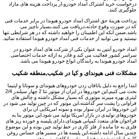
درخواست خرید اشتراک امداد خودرو،از پرداخت هزینه های مازاد
جلوگیری کنند.
پرداخت هزینۀ حق اشتراک امداد خودرو هیوندا در برابر خدمات فنی
که در صورت وقوع حادثه،دریافت می کنند،بسیار ناچیز می
باشد.ضمن آنکه این اطمینان را خواهید داشته که در هر شرایطی تنها
نیستید و می توانید از خدمات فنی امداد خودرو هیوندا استفاده نمائید.
امداد خودرو آبتین به عنوان یکی از شرکت های امداد خودرو در
سراسر کشور فعالیت می کند و قادر به ارائه خدمات اختصاصی
امداد خودرو هیوندا به رانندگان انواع خودرو هیوندا می باشد.
مشکلات فنی هیوندای و کیا در شکیب,منطقه شکیب
ابتدا راجع به دلیل یاتاقان زدن خودروهای هیوندای و سوناتا و اپتیما
بحث می کنیم.این خودروها در ایران از موتور تتا 2 چهار سیلندر 2/4
لیتری بهره میبرند موتوری که بسیار مشکل داشته و چالش های
فراوانی را پشت سر گذاشته،این موتور که در چین تولید می شود در
این خودروها در ایران سوار بوده و نمونه امریکایی آن برای
خودروهای تولیدی در بازار امریکا تولید می شود.این موتور بنا به
فراخوان های متعدد کمپانی هیوندای،دارای پلیسه و خورده ریز های
فلزی به جا مانده از فلز کاری در خط تولید چین بوده و این موضوع
چندین سال ادامه داشته،این پلیسه ها در مسیر های حساس روغن
کاری انباشته شده و فشار روغن را کاهش می دهد.