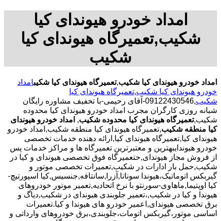
امداد خودرو هیوندای کیا
شکیب,تعمیرگاه هیوندای کیا
شکیب
امداد خودرو هیوندای کیا شکیب
,
تعمیرگاه هیوندای کیا شکیب
امداد
خودرو هیوندای کیا شکیب
,
تعمیرگاه هیوندای کیا
شکیب
,09122430546-آقای رحیمی-با تخفیف مشاوره رایگان
شبانه روزی کارگران مجرب امداد خودرو هیوندای کیا محدوده
شکیب,
تعمیرگاه هیوندای کیا محدوده شکیب
,
امداد خودرو هیوندای
کیا منطقه شکیب
,تعمیرگاه هیوندای کیا منطقه شکیب,امداد خودرو
هیوندای کیا,تعمیرگاه هیوندای کیا,ارائه دهنده خدمات تخصصی
خودرو هیوندایبهترین و معتبرترین تعمیرگاه ها و مراکز خدمات پس
از فروش مجاز هیوندای,حتعمیرگاه فوق تخصصی هیوندای و کیا در
شکیب,حمل بار ادارات در شکیب,تعمیرات تخصصی موتور و
گیربکس اتوماتیک،هیوندا سوناتا,آزرا,سانتافه,جنسیس,کیا اسپورتیچ-
کیا اوپتیما‌,ماهاوی-سورنتو با نرخ اتحادیه,تعمیر موتور خودروهای
هیوندا و کیا در شکیب,،تعمیر جلوبندی هیوندای در شکیب,دیاگ و
برق تخصصی هیوندای,اعمیر خودرو های هیوندا و کیا.تعمیرات
اساسی موتور،گیربکس اتومات،جلوبندی،برق خودروهای وارداتی و