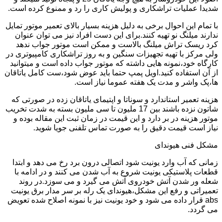
شدیدا عملیات تراشکاری و پولیش کاری را رد و ممنوع کرده است.
با تمام این احوال برخی به دلیل هزینه بسیار بالای تعمیر موتور تمایل
ندارند میلنگ نو تهیه کنند.برای این دست افراد نیز می توان عنوان
کرد ریسک تراش میلنگ بالاست و ممکن است موتور جواب ندهد
ولی مرکز با تهیه تجهیزات سنگین و به روز تراشکاری کامپیوتری در
کارگاه خود،نمونه هایی داشته که موتور جواب داده است و میتوانید
از آن استفاده کنید.اویل پمپ حتما باید عوض شود،ست کامل یاتاقان
ها،پک واشر و مدت یک هفته عموما نیاز است.
هزینه تعمیر استاندارد و سوناتا و اپتیمای یاتاقان زده در صورتی که
شاتون نزده باشند بین 17 ملیون تا سی ملیون بسته به شدت تخریب
موتور هزینه در بر دارد و این قیمت در زمان ثبت این مقاله بوده و
نیاز است قیمت دقیق را به صورت تماس تلفنی جویا شوید.
مشکل فنی هیوندای
زمانی که آب وارد یونیت شود اتصالی درون برد رخ می دهد و ابتدا
قطعات پلاستیکی یونیت شروع به آب شدن می کنند و در ادامه با
شعله ور شدن آتش خودروی آتش می گیرد و می سوزد.در روند
تعمیراتی و رفع این مشکل،هیوندای یک رله بر سر مدار برق یونیت
abs قرار داده می شود و خود یونیت نیز با نمونه اصلاح شده تعویض
می گردد.