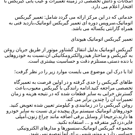
امکانات و دانش تخصصی در زمینه تعمیرات و عیب یابی گیربکس با
افتخار اعلام می دارد.
خدماتی که در این مرکز ارائه می گردد شامل: تعمیر گیربکس
اتوماتیک،سرویس دوره ای تعمیر گیربکس اتوماتیک،بازدید فنی به
همراه گارانتی یکساله می باشد.
تعمیر گیربکس اتوماتیک هیوندای
گیربکس اتوماتیک بدلیل انتقال گشتاور موتور از طریق جریان روغن
به گیربکس و ساختار هیدروالکترومکانیکی آن،نسبت به خودروهایی
با دنده دستی،مستلزم دقت و حساسیت بیشتری است.
لذا با درک این موضوع می بایست موارد زیر را در نظر گرفت؛
طاهای گیربکس را جدی گرفته و در اولین فرصت به تعمیرگاه
تخصصی مراجعه کنید.ادامه رانندگی با گیربکس معیوب،باعث
گسترش خرابی به سایر قطعات شده که در نتیجه هزینه و زمان
تعمیرات آن را چندین برابر می کند.
روغن گیربکس را در زمانبندی و کیلومتر تعیین شده تعویض کنید.
خودروهای اتوماتیک سیستم برق پیچیده تری نسبت به سایر خودرو
ها دارند،ترجیحا از وسایل برقی اضافه مانند چراغ زنون،آمپلی
فایر،دزدگیر متفرقه و … استفاده نکنید.
مجموعه گیربکس اتوماتیک،سنسورها و مدارهای الکترونیکی
حساسی دارد و موتورشویی برای آنها توصیه نمی شود.