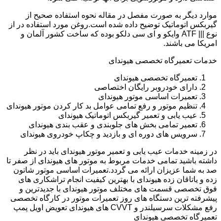
موارد دیگر به صورت مفصل در مقاله نحوه استفاده صحیح از
گیربکس اتوماتیک توضیح داده شده است.روغن مورد استفاده در از
نوع ||| ATF وایکو و ای سی دلکو بوده که ساخت کشور آلمان و
امریکا می باشند.
خدمات تعمیرگاه تخصصی هیوندای
تعمیرگاه تخصصی هیوندای
دارای خودروبر رایگان اختصاصی
تعمیرات اساسی موتور هیوندای
تنظیم موتور و رفع تمامی عوامل بد کار کردن موتور هیوندای
عیب یابی و تعمیر گیربکس اتوماتیک هیوندای
تعمیر تمامی بخش های جلوبندی و عقب بندی هیوندای
سرویس های دوره ای و بازدید و چکاپ خودروی هیوندای
در زمینه خدمات عیب یابی و تعمیر موتور هیوندای باید در نظر
داشته باشید تمامی خدمات مربوط به موتور های هیوندای از صفر تا
صد به شما عزیزان ارائه می گردد.تعمیرات اساسی موتور شاتون
زده و یاتاقان زده هیوندای با بهترین کیفیت انجام تراشکاری های
فوق تخصصی قسمت های مختلف موتور هیوندای با جدیدترین و
پیشرفته ترین دستگاه های روز تعمیرات موتور در کارگاه تخصصی
رفع مشکلات سرسیلندر و CVVT های هیوندای تعویض اویل پمپ
تعمیرگاه تخصصی هیوندای