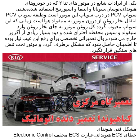
یکی از ایرادات شایع در موتور های تتا ۲ که در خودروهای
هیوندای،توسان،سوناتا و اپتیما و اسپورتیج استفاده شده،نشتی
سوپاپ PCV در درب سوپاپ این موتور است.وظیفه سوپاپ PCV
انتقال بخار روغن از درون موتور به منیفولد هوا است.زمانی که این
سوپاپ معیوب گردد کل روغن موتور به جای بخار روغن وارد
منیفولد و سپس محفظه احتراق شده و دود بسیار زیادی از اگزوز
خارج می شود.روال تعمیراتی تخصصی برای رفع این عیب نیاز بوده
تا اطمینان حاصل شود که مشکل برطرف گردد و موتور تحت تنش
های سنگین قرار نگیرد.
مشکل فنی هیوندای
خطای ECS هیوندای:عبارت ECS مخفف Electronic Control