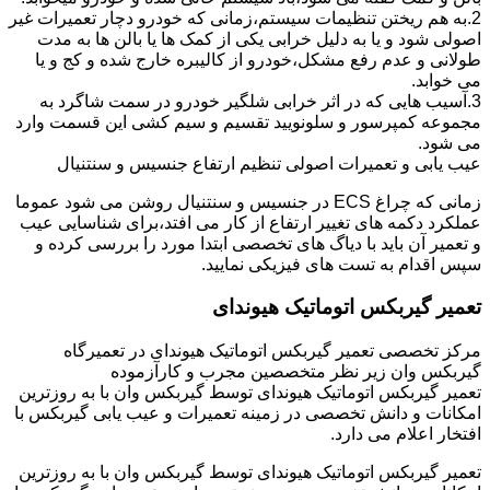
2.به هم ریختن تنظیمات سیستم،زمانی که خودرو دچار تعمیرات غیر
اصولی شود و یا به دلیل خرابی یکی از کمک ها یا بالن ها به مدت
طولانی و عدم رفع مشکل،خودرو از کالیبره خارج شده و کج و یا
می خوابد.
3.آسیب هایی که در اثر خرابی شلگیر خودرو در سمت شاگرد به
مجموعه کمپرسور و سلونویید تقسیم و سیم کشی این قسمت وارد
می شود.
عیب یابی و تعمیرات اصولی تنظیم ارتفاع جنسیس و سنتنیال
زمانی که چراغ ECS در جنسیس و سنتنیال روشن می شود عموما
عملکرد دکمه های تغییر ارتفاع از کار می افتد،برای شناسایی عیب
و تعمیر آن باید با دیاگ های تخصصی ابتدا مورد را بررسی کرده و
سپس اقدام به تست های فیزیکی نمایید.
تعمیر گیربکس اتوماتیک هیوندای
مرکز تخصصی تعمیر گیربکس اتوماتیک هیوندای در تعمیرگاه
گیربکس وان زیر نظر متخصصین مجرب و کارآزموده
تعمیر گیربکس اتوماتیک هیوندای توسط گیربکس وان با به روزترین
امکانات و دانش تخصصی در زمینه تعمیرات و عیب یابی گیربکس با
افتخار اعلام می دارد.
تعمیر گیربکس اتوماتیک هیوندای توسط گیربکس وان با به روزترین