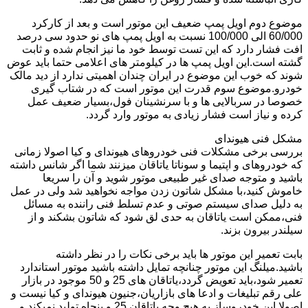
موضوع دوم اویل پمپ ضعیف این موتور است و بعد از کارکرد
60/000 الی 100/000 نسبت به اویل پمپ های نو حدود سی درصد
افت فشار دارد که این تست توسط خود ما نیز انجام شده و ثابت
گشته است.این اویل پمپ ها در کیلومتر های اعلامی حتما باید عوض
شوند که خوب این موضوع در ایران چندان اهمیتی ندارد از دید مالک
خودرو.موضوع سوم قدرت این موتور است که در شتاب گیری
خصوصا در سربالایی ها و با سرنشینان فول،بسیار ضعیف عمل
کرده و نیاز است فشار زیادی به موتور وارد گردد.
مشکل فنی هیوندای
بررسی برخی مشکلات فنی خودروهای هیوندای و کیا اصولا زمانی
که خودروهای و اپتیما و سوناتا یاتاقان میزنند شما اگر شانس داشته
باشید و متوجه صدای غیر طبیعی موتور شوید و آن را سریعا
خاموش کنید،با مشکل شاتون زدن مواجه نخواهید شد ولی در عمل
به دلیل صدای سیستم صوتی و عدم تسلط فنی راننده به مسائل
فنی،ممکن است یاتاقان به حدی لق شود که شاتون بشکند و از
سیلندر بیرون بزند.
بابت تعمیر این موتور ها باید برخی نکات را در نظر داشته
باشید.میلنگ این موتور چنانچه تمایل داشته باشید موتور استاندارد
تعمیر شود،باید تعویض گردد،یاتاقان های 25 و 50 موجود در بازار
علی رقم تبلیغات و ادعا های بازاریان،جنیون هیوندای و کیا نیست و
اصولا این خودروساز به هیچ وجه یاتاقان 25 و پنجاه تولید نمیکند و