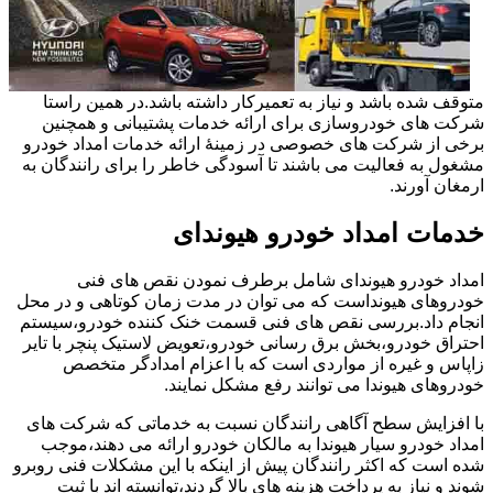
متوقف شده باشد و نیاز به تعمیرکار داشته باشد.در همین راستا
شرکت های خودروسازی برای ارائه خدمات پشتیبانی و همچنین
برخی از شرکت های خصوصی در زمینۀ ارائه خدمات امداد خودرو
مشغول به فعالیت می باشند تا آسودگی خاطر را برای رانندگان به
ارمغان آورند.
خدمات امداد خودرو هیوندای
امداد خودرو هیوندای شامل برطرف نمودن نقص های فنی
خودروهای هیونداست که می توان در مدت زمان کوتاهی و در محل
انجام داد.بررسی نقص های فنی قسمت خنک کننده خودرو،سیستم
احتراق خودرو،بخش برق رسانی خودرو،تعویض لاستیک پنچر با تایر
زاپاس و غیره از مواردی است که با اعزام امدادگر متخصص
خودروهای هیوندا می توانند رفع مشکل نمایند.
با افزایش سطح آگاهی رانندگان نسبت به خدماتی که شرکت های
امداد خودرو سیار هیوندا به مالکان خودرو ارائه می دهند،موجب
شده است که اکثر رانندگان پیش از اینکه با این مشکلات فنی روبرو
شوند و نیاز به پرداخت هزینه های بالا گردند،توانسته اند با ثبت