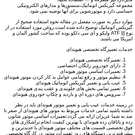
مجموعه گیربکس اتوماتیک،سنسورها و مدارهای الکترونیکی
حساسی دارد و موتورشویی برای آنها توصیه نمی شود.
موارد دیگر به صورت مفصل در مقاله نحوه استفاده صحیح از
گیربکس اتوماتیک توضیح داده شده است.روغن مورد استفاده در از
نوع ||| ATF وایکو و ای سی دلکو بوده که ساخت کشور آلمان و
امریکا می باشند.
خدمات تعمیرگاه تخصصی هیوندای
تعمیرگاه تخصصی هیوندای
دارای خودروبر رایگان اختصاصی
تعمیرات اساسی موتور هیوندای
تنظیم موتور و رفع تمامی عوامل بد کار کردن موتور هیوندای
عیب یابی و تعمیر گیربکس اتوماتیک هیوندای
تعمیر تمامی بخش های جلوبندی و عقب بندی هیوندای
سرویس های دوره ای و بازدید و چکاپ خودروی هیوندای
در زمینه خدمات عیب یابی و تعمیر موتور هیوندای باید در نظر
داشته باشید تمامی خدمات مربوط به موتور های هیوندای از صفر تا
صد به شما عزیزان ارائه می گردد.تعمیرات اساسی موتور شاتون
زده و یاتاقان زده هیوندای با بهترین کیفیت انجام تراشکاری های
فوق تخصصی قسمت های مختلف موتور هیوندای با جدیدترین و
پیشرفته ترین دستگاه های روز تعمیرات موتور در کارگاه تخصصی