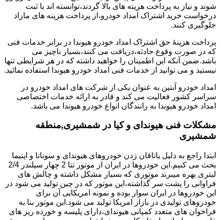
شوند و نیاز به پرداخت هزینه های بالا گردند،توانسته اند با ثبت
درخواست خرید اشتراک امداد خودرو،از پرداخت هزینه های مازاد
جلوگیری کنند.
پرداخت هزینۀ حق اشتراک امداد خودرو هیوندا در برابر خدمات فنی
که در صورت وقوع حادثه،دریافت می کنند،بسیار ناچیز می
باشد.ضمن آنکه این اطمینان را خواهید داشته که در هر شرایطی تنها
نیستید و می توانید از خدمات فنی امداد خودرو هیوندا استفاده نمائید.
امداد خودرو آبتین به عنوان یکی از شرکت های امداد خودرو در
سراسر کشور فعالیت می کند و قادر به ارائه خدمات اختصاصی
امداد خودرو هیوندا به رانندگان انواع خودرو هیوندا می باشد.
مشکلات فنی هیوندای و کیا در شمشیری,منطقه
شمشیری
ابتدا راجع به دلیل یاتاقان زدن خودروهای هیوندای و سوناتا و اپتیما
بحث می کنیم.این خودروها در ایران از موتور تتا 2 چهار سیلندر 2/4
لیتری بهره میبرند موتوری که بسیار مشکل داشته و چالش های
فراوانی را پشت سر گذاشته،این موتور که در چین تولید می شود در
این خودروها در ایران سوار بوده و نمونه امریکایی آن برای
خودروهای تولیدی در بازار امریکا تولید می شود.این موتور بنا به
فراخوان های متعدد کمپانی هیوندای،دارای پلیسه و خورده ریز های