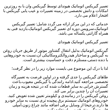
تعمیر گیربکس اتوماتیک هیوندای توسط گیربکس وان با به روزترین
امکانات و دانش تخصصی در زمینه تعمیرات و عیب یابی گیربکس با
افتخار اعلام می دارد.
خدماتی که در این مرکز ارائه می گردد شامل: تعمیر گیربکس
اتوماتیک،سرویس دوره ای تعمیر گیربکس اتوماتیک،بازدید فنی به
همراه گارانتی یکساله می باشد.
تعمیر گیربکس اتوماتیک هیوندای
گیربکس اتوماتیک بدلیل انتقال گشتاور موتور از طریق جریان روغن
به گیربکس و ساختار هیدروالکترومکانیکی آن،نسبت به خودروهایی
با دنده دستی،مستلزم دقت و حساسیت بیشتری است.
لذا با درک این موضوع می بایست موارد زیر را در نظر گرفت؛
طاهای گیربکس را جدی گرفته و در اولین فرصت به تعمیرگاه
تخصصی مراجعه کنید.ادامه رانندگی با گیربکس معیوب،باعث
گسترش خرابی به سایر قطعات شده که در نتیجه هزینه و زمان
تعمیرات آن را چندین برابر می کند.
روغن گیربکس را در زمانبندی و کیلومتر تعیین شده تعویض کنید.
خودروهای اتوماتیک سیستم برق پیچیده تری نسبت به سایر خودرو
ها دارند،ترجیحا از وسایل برقی اضافه مانند چراغ زنون،آمپلی
فایر،دزدگیر متفرقه و … استفاده نکنید.