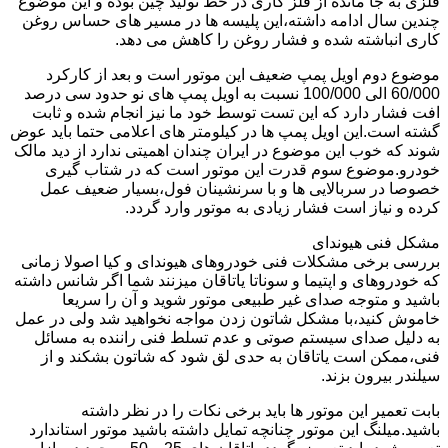
فلزی به جا مانده از فلز کاری در خط تولید چین بوده و این موضوع
چندین سال ادامه داشته،این پلیسه ها در مسیر های حساس روغن
کاری انباشته شده و فشار روغن را کاهش می دهد.
موضوع دوم اویل پمپ ضعیف این موتور است و بعد از کارکرد
60/000 الی 100/000 نسبت به اویل پمپ های نو حدود سی درصد
افت فشار دارد که این تست توسط خود ما نیز انجام شده و ثابت
گشته است.این اویل پمپ ها در کیلومتر های اعلامی حتما باید عوض
شوند که خوب این موضوع در ایران چندان اهمیتی ندارد از دید مالک
خودرو.موضوع سوم قدرت این موتور است که در شتاب گیری
خصوصا در سربالایی ها و با سرنشینان فول،بسیار ضعیف عمل
کرده و نیاز است فشار زیادی به موتور وارد گردد.
مشکل فنی هیوندای
بررسی برخی مشکلات فنی خودروهای هیوندای و کیا اصولا زمانی
که خودروهای و اپتیما و سوناتا یاتاقان میزنند شما اگر شانس داشته
باشید و متوجه صدای غیر طبیعی موتور شوید و آن را سریعا
خاموش کنید،با مشکل شاتون زدن مواجه نخواهید شد ولی در عمل
به دلیل صدای سیستم صوتی و عدم تسلط فنی راننده به مسائل
فنی،ممکن است یاتاقان به حدی لق شود که شاتون بشکند و از
سیلندر بیرون بزند.
بابت تعمیر این موتور ها باید برخی نکات را در نظر داشته
باشید.میلنگ این موتور چنانچه تمایل داشته باشید موتور استاندارد