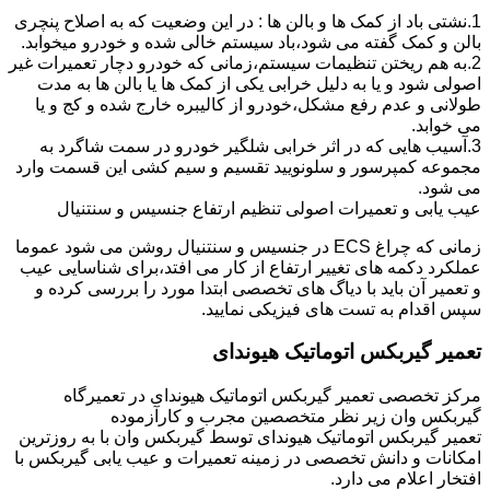
1.نشتی باد از کمک ها و بالن ها : در این وضعیت که به اصلاح پنچری
بالن و کمک گفته می شود،باد سیستم خالی شده و خودرو میخوابد.
2.به هم ریختن تنظیمات سیستم،زمانی که خودرو دچار تعمیرات غیر
اصولی شود و یا به دلیل خرابی یکی از کمک ها یا بالن ها به مدت
طولانی و عدم رفع مشکل،خودرو از کالیبره خارج شده و کج و یا
می خوابد.
3.آسیب هایی که در اثر خرابی شلگیر خودرو در سمت شاگرد به
مجموعه کمپرسور و سلونویید تقسیم و سیم کشی این قسمت وارد
می شود.
عیب یابی و تعمیرات اصولی تنظیم ارتفاع جنسیس و سنتنیال
زمانی که چراغ ECS در جنسیس و سنتنیال روشن می شود عموما
عملکرد دکمه های تغییر ارتفاع از کار می افتد،برای شناسایی عیب
و تعمیر آن باید با دیاگ های تخصصی ابتدا مورد را بررسی کرده و
سپس اقدام به تست های فیزیکی نمایید.
تعمیر گیربکس اتوماتیک هیوندای
مرکز تخصصی تعمیر گیربکس اتوماتیک هیوندای در تعمیرگاه
گیربکس وان زیر نظر متخصصین مجرب و کارآزموده
تعمیر گیربکس اتوماتیک هیوندای توسط گیربکس وان با به روزترین
امکانات و دانش تخصصی در زمینه تعمیرات و عیب یابی گیربکس با
افتخار اعلام می دارد.