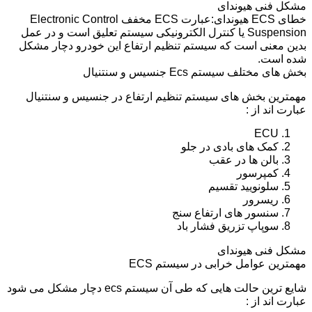
مشکل فنی هیوندای
خطای ECS هیوندای:عبارت ECS مخفف Electronic Control
Suspension یا کنترل الکترونیکی سیستم تعلیق است و در عمل
بدین معنی است که سیستم تنظیم ارتفاع این خودرو دچار مشکل
شده است.
بخش های مختلف سیستم Ecs جنسیس و سنتنیال
مهمترین بخش های سیستم تنظیم ارتفاع در جنسیس و سنتنیال
عبارت اند از :
ECU
کمک های بادی در جلو
بالن ها در عقب
کمپرسور
سلونویید تقسیم
ریسرور
سنسور های ارتفاع سنج
سوپاپ تزریق فشار باد
مشکل فنی هیوندای
مهمترین عوامل خرابی در سیستم ECS
شایع ترین حالت هایی که طی آن سیستم ecs دچار مشکل می شود
عبارت اند از :