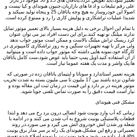
تعمیر شود،باید تعویض گردد،یاتاقان های 25 و 50 موجود در بازار
علی رقم تبلیغات و ادعا های بازاریان،جنیون هیوندای و کیا نیست و
اصولا این خودروساز به هیچ وجه یاتاقان 25 و پنجاه تولید نمیکند و
شدیدا عملیات تراشکاری و پولیش کاری را رد و ممنوع کرده است.
با تمام این احوال برخی به دلیل هزینه بسیار بالای تعمیر موتور تمایل
ندارند میلنگ نو تهیه کنند.برای این دست افراد نیز می توان عنوان
کرد ریسک تراش میلنگ بالاست و ممکن است موتور جواب ندهد
ولی مرکز با تهیه تجهیزات سنگین و به روز تراشکاری کامپیوتری در
کارگاه خود،نمونه هایی داشته که موتور جواب داده است و میتوانید
از آن استفاده کنید.اویل پمپ حتما باید عوض شود،ست کامل یاتاقان
ها،پک واشر و مدت یک هفته عموما نیاز است.
هزینه تعمیر استاندارد و سوناتا و اپتیمای یاتاقان زده در صورتی که
شاتون نزده باشند بین 17 ملیون تا سی ملیون بسته به شدت تخریب
موتور هزینه در بر دارد و این قیمت در زمان ثبت این مقاله بوده و
نیاز است قیمت دقیق را به صورت تماس تلفنی جویا شوید.
مشکل فنی هیوندای
زمانی که آب وارد یونیت شود اتصالی درون برد رخ می دهد و ابتدا
قطعات پلاستیکی یونیت شروع به آب شدن می کنند و در ادامه با
شعله ور شدن آتش خودروی آتش می گیرد و می سوزد.در روند
تعمیراتی و رفع این مشکل،هیوندای یک رله بر سر مدار برق یونیت
abs قرار داده می شود و خود یونیت نیز با نمونه اصلاح شده تعویض