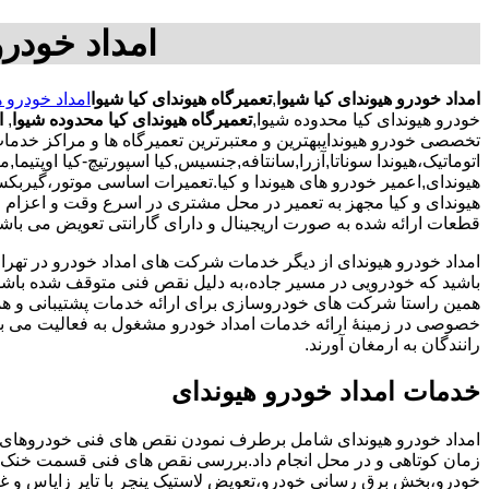
امداد خودرو
امداد خودرو هیوندای کیا شیوا
,
تعمیرگاه هیوندای کیا شیوا
امداد خودرو ه
خودرو هیوندای کیا محدوده شیوا,
تعمیرگاه هیوندای کیا محدوده شیوا
,
ا
تخصصی خودرو هیوندایبهترین و معتبرترین تعمیرگاه ها و مراکز خدم
اتوماتیک،هیوندا سوناتا,آزرا,سانتافه,جنسیس,کیا اسپورتیچ-کیا اوپتیما‌
هیوندای,اعمیر خودرو های هیوندا و کیا.تعمیرات اساسی موتور،گیر
هیوندای و کیا مجهز به تعمیر در محل مشتری در اسرع وقت و اعزام 
قطعات ارائه شده به صورت اریجینال و دارای گارانتی تعویض می باشند
امداد خودرو هیوندای از دیگر خدمات شرکت های امداد خودرو در ته
باشید که خودرویی در مسیر جاده،به دلیل نقص فنی متوقف شده باشد و 
همین راستا شرکت های خودروسازی برای ارائه خدمات پشتیبانی و 
خصوصی در زمینۀ ارائه خدمات امداد خودرو مشغول به فعالیت می با
رانندگان به ارمغان آورند.
خدمات امداد خودرو هیوندای
امداد خودرو هیوندای شامل برطرف نمودن نقص های فنی خودروهای 
زمان کوتاهی و در محل انجام داد.بررسی نقص های فنی قسمت خنک 
خودرو،بخش برق رسانی خودرو،تعویض لاستیک پنچر با تایر زاپاس و غی