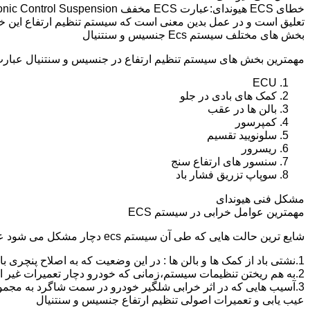
تعلیق است و در عمل بدین معنی است که سیستم تنظیم ارتفاع این 
بخش های مختلف سیستم Ecs جنسیس و سنتنیال
مهمترین بخش های سیستم تنظیم ارتفاع در جنسیس و سنتنیال عبارت ا
ECU
کمک های بادی در جلو
بالن ها در عقب
کمپرسور
سلونویید تقسیم
ریسرور
سنسور های ارتفاع سنج
سوپاپ تزریق فشار باد
مشکل فنی هیوندای
مهمترین عوامل خرابی در سیستم ECS
شایع ترین حالت هایی که طی آن سیستم ecs دچار مشکل می شود عبارت اند از :
1.نشتی باد از کمک ها و بالن ها : در این وضعیت که به اصلاح پنچری بالن و کمک گفته می شود،باد سیستم خالی شده و خودرو میخوابد.
2.به هم ریختن تنظیمات سیستم،زمانی که خودرو دچار تعمیرات غیر اصولی شود و یا به دلیل خرابی یکی از کمک ها یا بالن ها به مدت طولانی و عدم رفع مشکل،خودرو از کالیبره خارج شده و کج و یا می خوابد.
3.آسیب هایی که در اثر خرابی شلگیر خودرو در سمت شاگرد به مجموعه کمپرسور و سلونویید تقسیم و سیم کشی این قسمت وارد می شود.
عیب یابی و تعمیرات اصولی تنظیم ارتفاع جنسیس و سنتنیال