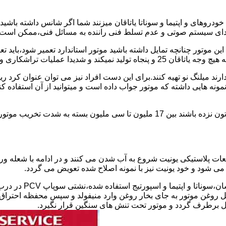
دروهای و اپتیما و سوناتا یاتاقان میزنند شما اگر شانس داشته باشی
ای سیستم صوتی و عدم تسلط فنی راننده به مسائل فنی،ممکن است یات
 پولیش کاری را رد و ممنوع کرده است.
یل ندارند میلنگ نو تهیه کنند.برای این دست افراد نیز می توان عنوان
نمونه هایی داشته که موتور جواب داده است و میتوانید از آن استفاده 
هزینه تعمیر استاندارد و سوناتا و اپتیمای یاتاقان زده در صورتی که شاتون نزده باشند ب
طعات پلاستیکی یونیت شروع به آب شدن می کنند و در ادامه با شعله 
 روغن موتور به جای بخار روغن وارد منیفولد و سپس محفظه احتراق ش
ل برطرف گردد و موتور تحت تنش های سنگین قرار نگیرد.