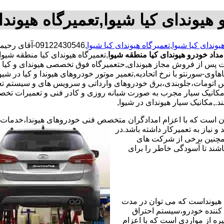
 هیوندای کیا شیوا,تعمیرگاه هیوندا
یوندای کیا شیوا
,
تعمیرگاه هیوندای کیا شیوا
,09122430546
مداد خودرو هیوندای کیا منطقه شیوا
,تعمیرگاه هیوندای کیا منطقه شیوا,
ات پس از فروش مجاز هیوندای,حتعمیرگاه فوق تخصصی هیوندای و کیا 
,ماهاوی-سورنتو با نرخ اتحادیه,تعمیر موتور خودروهای هیوندا و کیا در 
بکس اتومات،جلوبندی،برق خودروهای وارداتی و سرویس های و سیستم 
مکانیک سیار مجرب به صورت شبانه روزی و کادر فنی و تعمیرات تخصص
.,مکانیک سیار هیوندای در شیوا,
ران است که با اعزام امدادگران متخصص فنی خودروهای هیوندا،خدمات
نیاز به تعمیرکار داشته باشد.در
همچنین برخی از شرکت های
شند تا آسودگی خاطر را برای
هیونداست که می توان در مدت
کننده خودرو،سیستم احتراق
ره از مواردی است که با اعزام