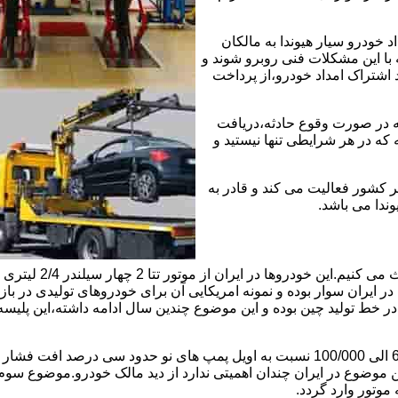
خودرو سیار هیوندا به مالکان
 با این مشکلات فنی روبرو شوند و
د اشتراک امداد خودرو،از پرداخت
که در صورت وقوع حادثه،دریافت
 که در هر شرایطی تنها نیستید و
ر کشور فعالیت می کند و قادر به
وندا می باشد.
ابتدا راجع به دلیل 
ایران سوار بوده و نمونه امریکایی آن برای خودروهای تولیدی در بازار
ی در خط تولید چین بوده و این موضوع چندین سال ادامه داشته،این پل
موضوع دوم اویل پمپ ضعیف این موتور است و بعد از کارکرد 60/000 الی 100/000 نسبت به 
ین موضوع در ایران چندان اهمیتی ندارد از دید مالک خودرو.موضوع س
وتور وارد گردد.