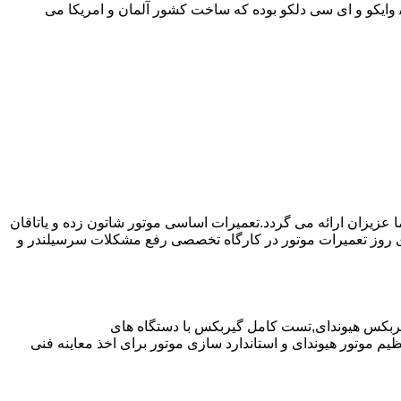
موارد دیگر به صورت مفصل در مقاله نحوه استفاده صحیح از گیربکس اتوماتیک توضیح داده شده است.روغن مورد استفاده در از نوع ||| ATF وایکو و ای سی دلکو بوده که ساخت کشور آلمان و امریکا می
ا عزیزان ارائه می گردد.تعمیرات اساسی موتور شاتون زده و یاتاقان
ای روز تعمیرات موتور در کارگاه تخصصی رفع مشکلات سرسیلندر و
یربکس هیوندای,تست کامل گیربکس با دستگاه های
موتور هیوندای و استاندارد سازی موتور برای اخذ معاینه فنی