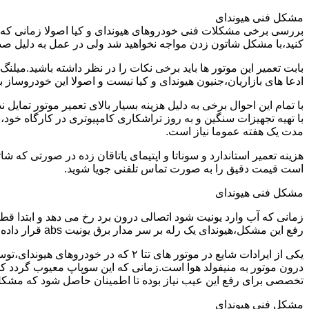
مشکل فنی هیوندای
بررسی برخی مشکلات فنی خودروهای هیوندای و کیا اصولا زمانی که خو
کنید،با مشکل شاتون زدن مواجه نخواهید شد ولی در عمل به دلیل صد
ادعا های بازاریان،جنیون هیوندای و کیا نیست و اصولا این خودروساز به هیچ وجه یاتاقان 25 و پنجاه تولید نمیکند و شدیدا عملیات تراشکاری و
با تمام این احوال برخی به دلیل هزینه بسیار بالای تعمیر موتور تما
با تهیه تجهیزات سنگین و به روز تراشکاری کامپیوتری در کارگاه خود،
مدت یک هفته عموما نیاز است.
است قیمت دقیق را به صورت تماس تلفنی جویا شوید.
مشکل فنی هیوندای
زمانی که آب وارد یونیت شود اتصالی درون برد رخ می دهد و ابتدا ق
رفع این مشکل،هیوندای یک رله بر سر مدار برق یونیت abs قرار داده می شود و خود یونیت نیز با نمونه اصلاح شده تعویض می گردد.
درون موتور به منیفولد هوا است.زمانی که این سوپاپ معیوب گردد کل
تخصصی برای رفع این عیب نیاز بوده تا اطمینان حاصل شود که مشک
مشکل فنی هیوندای