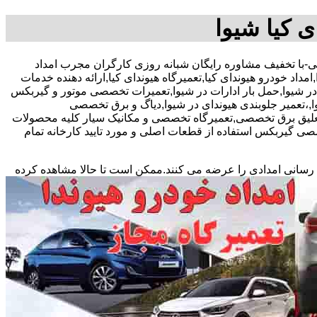
ی کیا شیوا
-آقای رحیمی-با تخفیف مشاوره رایگان شبانه روزی کارگران مجرب امداد
امداد خودرو هیوندای کیا,تعمیرگاه هیوندای کیا,ارائه دهنده خدمات
در شیوا,حمل بار ادارات در شیوا,تعمیرات تخصصی موتور و گیربکس
شیوا,،تعمیر جلوبندی هیوندای در شیوا,دیاگ و برق تخصصی
تعلیق برق تخصصی,تعمیرگاه تخصصی و مکانیک سیار کلیه محصولات
ی گیربکس استفاده از قطعات اصلی و مورد تایید کارخانه تمام
 رسانی امدادی را عرضه می کنند.ممکن است تا حالا مشاهده
کرده