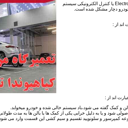
خطای ECS هیوندای:عبارت ECS مخفف Electronic Control Suspension یا کنترل الکترونیکی سیستم
خودرو دچار مشکل شده است.
ند از :