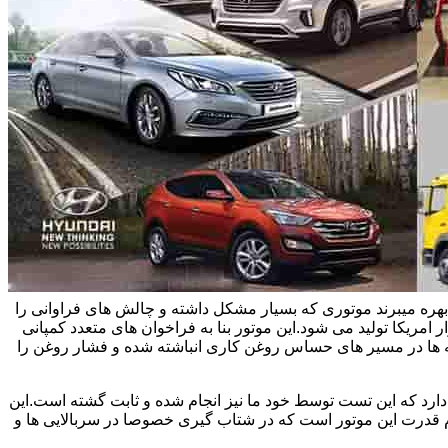
یاتاقان زدن خودروهای هیوندای و سوناتا و اپتیما بحث می کنیم.این خودروها در ایران از موتور تتا 2 چهار سیلندر 2/4 لیتری بهره میبرند موتوری که بسیار مشکل داشته و چالش های فراوانی را
 امریکا تولید می شود.این موتور بنا به فراخوان های متعدد کمپانی
یسه ها در مسیر های حساس روغن کاری انباشته شده و فشار روغن را
اویل پمپ های نو حدود سی درصد افت فشار دارد که این تست توسط خود ما نیز انجام شده و ثابت گشته است.این
وم قدرت این موتور است که در شتاب گیری خصوصا در سربالایی ها و