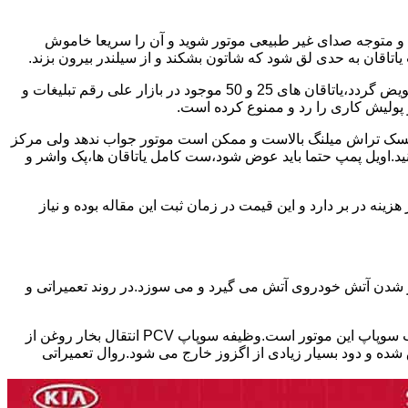
د و متوجه صدای غیر طبیعی موتور شوید و آن را سریعا خاموش
اقان به حدی لق شود که شاتون بشکند و از سیلندر بیرون بزند.
بابت تعمیر این موتور ها باید برخی نکات را در نظر داشته باشید.میلنگ این موتور چنانچه تمایل داشته باشید موتور استاندارد تعمیر شود،باید تعویض گردد،یاتاقان های 25 و 50 موجود در بازار علی رقم تبلیغات و
 کرد ریسک تراش میلنگ بالاست و ممکن است موتور جواب ندهد ولی مرکز
کنید.اویل پمپ حتما باید عوض شود،ست کامل یاتاقان ها،پک واشر و
ین 17 ملیون تا سی ملیون بسته به شدت تخریب موتور هزینه در بر دارد و این قیمت در زمان ثبت این مقاله بوده و نیاز
ور شدن آتش خودروی آتش می گیرد و می سوزد.در روند تعمیراتی و
یکی از ایرادات شایع در موتور های تتا ۲ که در خودروهای هیوندای،توسان،سوناتا و اپتیما و اسپورتیج استفاده شده،نشتی سوپاپ PCV در درب سوپاپ این موتور است.وظیفه سوپاپ PCV انتقال بخار روغن از
ده و دود بسیار زیادی از اگزوز خارج می شود.روال تعمیراتی