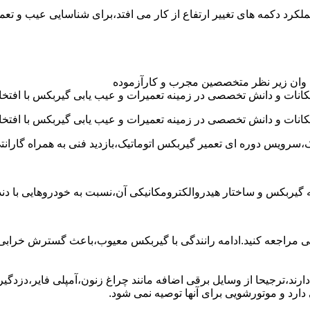
د عموما عملکرد دکمه های تغییر ارتفاع از کار می افتد،برای شناسایی عیب 
 وان زیر نظر متخصصین مجرب و کارآزموده
کانات و دانش تخصصی در زمینه تعمیرات و عیب یابی گیربکس با افتخار
کانات و دانش تخصصی در زمینه تعمیرات و عیب یابی گیربکس با افتخار
،سرویس دوره ای تعمیر گیربکس اتوماتیک،بازدید فنی به همراه گارانت
 به گیربکس و ساختار هیدروالکترومکانیکی آن،نسبت به خودروهایی ب
مراجعه کنید.ادامه رانندگی با گیربکس معیوب،باعث گسترش خرابی به
ند،ترجیحا از وسایل برقی اضافه مانند چراغ زنون،آمپلی فایر،دزدگیر 
رد و موتورشویی برای آنها توصیه نمی شود.