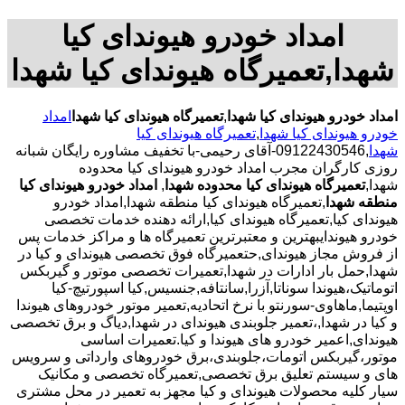
امداد خودرو هیوندای کیا
شهدا,تعمیرگاه هیوندای کیا شهدا
امداد خودرو هیوندای کیا شهدا
,
تعمیرگاه هیوندای کیا شهدا
امداد
خودرو هیوندای کیا شهدا
,
تعمیرگاه هیوندای کیا
شهدا
,09122430546-آقای رحیمی-با تخفیف مشاوره رایگان شبانه
روزی کارگران مجرب امداد خودرو هیوندای کیا محدوده
شهدا,
تعمیرگاه هیوندای کیا محدوده شهدا
,
امداد خودرو هیوندای کیا
منطقه شهدا
,تعمیرگاه هیوندای کیا منطقه شهدا,امداد خودرو
هیوندای کیا,تعمیرگاه هیوندای کیا,ارائه دهنده خدمات تخصصی
خودرو هیوندایبهترین و معتبرترین تعمیرگاه ها و مراکز خدمات پس
از فروش مجاز هیوندای,حتعمیرگاه فوق تخصصی هیوندای و کیا در
شهدا,حمل بار ادارات در شهدا,تعمیرات تخصصی موتور و گیربکس
اتوماتیک،هیوندا سوناتا,آزرا,سانتافه,جنسیس,کیا اسپورتیچ-کیا
اوپتیما‌,ماهاوی-سورنتو با نرخ اتحادیه,تعمیر موتور خودروهای هیوندا
و کیا در شهدا,،تعمیر جلوبندی هیوندای در شهدا,دیاگ و برق تخصصی
هیوندای,اعمیر خودرو های هیوندا و کیا.تعمیرات اساسی
موتور،گیربکس اتومات،جلوبندی،برق خودروهای وارداتی و سرویس
های و سیستم تعلیق برق تخصصی,تعمیرگاه تخصصی و مکانیک
سیار کلیه محصولات هیوندای و کیا مجهز به تعمیر در محل مشتری