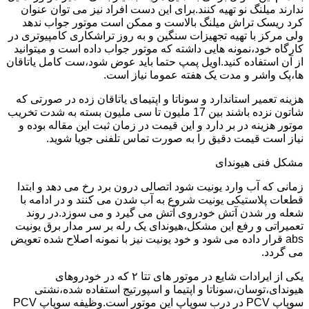
ندارند میلنگ نو تهیه کنند.برای این دست افراد نیز می توان عنوان
کرد ریسک تراش میلنگ بالاست و ممکن است موتور جواب ندهد
ولی مرکز با تهیه تجهیزات سنگین و به روز تراشکاری کامپیوتری در
کارگاه خود،نمونه هایی داشته که موتور جواب داده است و میتوانید
از آن استفاده کنید.اویل پمپ حتما باید عوض شود،ست کامل یاتاقان
ها،پک واشر و مدت یک هفته عموما نیاز است.
هزینه تعمیر استاندارد و سوناتا و اپتیمای یاتاقان زده در صورتی که
شاتون نزده باشند بین 17 ملیون تا سی ملیون بسته به شدت تخریب
موتور هزینه در بر دارد و این قیمت در زمان ثبت این مقاله بوده و
نیاز است قیمت دقیق را به صورت تماس تلفنی جویا شوید.
مشکل فنی هیوندای
زمانی که آب وارد یونیت شود اتصالی درون برد رخ می دهد و ابتدا
قطعات پلاستیکی یونیت شروع به آب شدن می کنند و در ادامه با
شعله ور شدن آتش خودروی آتش می گیرد و می سوزد.در روند
تعمیراتی و رفع این مشکل،هیوندای یک رله بر سر مدار برق یونیت
abs قرار داده می شود و خود یونیت نیز با نمونه اصلاح شده تعویض
می گردد.
یکی از ایرادات شایع در موتور های تتا ۲ که در خودروهای
هیوندای،توسان،سوناتا و اپتیما و اسپورتیج استفاده شده،نشتی
سوپاپ PCV در درب سوپاپ این موتور است.وظیفه سوپاپ PCV