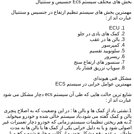
بخش های مختلف سیستم Ecs جنسیس و سنتنیال
مهمترین بخش های سیستم تنظیم ارتفاع در جنسیس و سنتنیال
عبارت اند از :
ECU
کمک های بادی در جلو
بالن ها در عقب
کمپرسور
سلونویید تقسیم
ریسرور
سنسور های ارتفاع سنج
سوپاپ تزریق فشار باد
مشکل فنی هیوندای
مهمترین عوامل خرابی در سیستم ECS
شایع ترین حالت هایی که طی آن سیستم ecs دچار مشکل می شود
عبارت اند از :
1.نشتی باد از کمک ها و بالن ها : در این وضعیت که به اصلاح پنچری
بالن و کمک گفته می شود،باد سیستم خالی شده و خودرو میخوابد.
2.به هم ریختن تنظیمات سیستم،زمانی که خودرو دچار تعمیرات غیر
اصولی شود و یا به دلیل خرابی یکی از کمک ها یا بالن ها به مدت
طولانی و عدم رفع مشکل،خودرو از کالیبره خارج شده و کج و یا