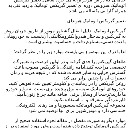
اتوماتیک،سرویس دوره ای تعمیر گیربکس اتوماتیک،بازدید فنی به
همراه گارانتی یکساله می باشد.
تعمیر گیربکس اتوماتیک هیوندای
گیربکس اتوماتیک بدلیل انتقال گشتاور موتور از طریق جریان روغن
به گیربکس و ساختار هیدروالکترومکانیکی آن،نسبت به خودروهایی
با دنده دستی،مستلزم دقت و حساسیت بیشتری است.
لذا با درک این موضوع می بایست موارد زیر را در نظر گرفت؛
طاهای گیربکس را جدی گرفته و در اولین فرصت به تعمیرگاه
تخصصی مراجعه کنید.ادامه رانندگی با گیربکس معیوب،باعث
گسترش خرابی به سایر قطعات شده که در نتیجه هزینه و زمان
تعمیرات آن را چندین برابر می کند.
روغن گیربکس را در زمانبندی و کیلومتر تعیین شده تعویض کنید.
خودروهای اتوماتیک سیستم برق پیچیده تری نسبت به سایر خودرو
ها دارند،ترجیحا از وسایل برقی اضافه مانند چراغ زنون،آمپلی
فایر،دزدگیر متفرقه و … استفاده نکنید.
مجموعه گیربکس اتوماتیک،سنسورها و مدارهای الکترونیکی
حساسی دارد و موتورشویی برای آنها توصیه نمی شود.
موارد دیگر به صورت مفصل در مقاله نحوه استفاده صحیح از
گیربکس اتوماتیک توضیح داده شده است.روغن مورد استفاده در از