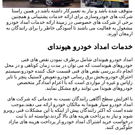
متوقف شده باشد و نیاز به تعمیرکار داشته باشد.در همین راستا
شرکت های خودروسازی برای ارائه خدمات پشتیبانی و همچنین
برخی از شرکت های خصوصی در زمینۀ ارائه خدمات امداد خودرو
مشغول به فعالیت می باشند تا آسودگی خاطر را برای رانندگان به
ارمغان آورند.
خدمات امداد خودرو هیوندای
امداد خودرو هیوندای شامل برطرف نمودن نقص های فنی
خودروهای هیونداست که می توان در مدت زمان کوتاهی و در محل
انجام داد.بررسی نقص های فنی قسمت خنک کننده خودرو،سیستم
احتراق خودرو،بخش برق رسانی خودرو،تعویض لاستیک پنچر با تایر
زاپاس و غیره از مواردی است که با اعزام امدادگر متخصص
خودروهای هیوندا می توانند رفع مشکل نمایند.
با افزایش سطح آگاهی رانندگان نسبت به خدماتی که شرکت های
امداد خودرو سیار هیوندا به مالکان خودرو ارائه می دهند،موجب
شده است که اکثر رانندگان پیش از اینکه با این مشکلات فنی روبرو
شوند و نیاز به پرداخت هزینه های بالا گردند،توانسته اند با ثبت
درخواست خرید اشتراک امداد خودرو،از پرداخت هزینه های مازاد
جلوگیری کنند.