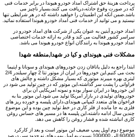
پرداخت هزینۀ حق اشتراک امداد خودرو هیوندا در برابر خدمات فنی
که در صورت وقوع حادثه،دریافت می کنند،بسیار ناچیز می
باشد.ضمن آنکه این اطمینان را خواهید داشته که در هر شرایطی تنها
نیستید و می توانید از خدمات فنی امداد خودرو هیوندا استفاده نمائید.
امداد خودرو آبتین به عنوان یکی از شرکت های امداد خودرو در
سراسر کشور فعالیت می کند و قادر به ارائه خدمات اختصاصی
امداد خودرو هیوندا به رانندگان انواع خودرو هیوندا می باشد.
مشکلات فنی هیوندای و کیا در شهدا,منطقه شهدا
ابتدا راجع به دلیل یاتاقان زدن خودروهای هیوندای و سوناتا و اپتیما
بحث می کنیم.این خودروها در ایران از موتور تتا 2 چهار سیلندر 2/4
لیتری بهره میبرند موتوری که بسیار مشکل داشته و چالش های
فراوانی را پشت سر گذاشته،این موتور که در چین تولید می شود در
این خودروها در ایران سوار بوده و نمونه امریکایی آن برای
خودروهای تولیدی در بازار امریکا تولید می شود.این موتور بنا به
فراخوان های متعدد کمپانی هیوندای،دارای پلیسه و خورده ریز های
فلزی به جا مانده از فلز کاری در خط تولید چین بوده و این موضوع
چندین سال ادامه داشته،این پلیسه ها در مسیر های حساس روغن
کاری انباشته شده و فشار روغن را کاهش می دهد.
موضوع دوم اویل پمپ ضعیف این موتور است و بعد از کارکرد
60/000 الی 100/000 نسبت به اویل پمپ های نو حدود سی درصد