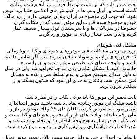
افت فشار دارد که این تست توسط خود ما نیز انجام شده و ثابت
گشته است.این اویل پمپ ها در کیلومتر های اعلامی حتما باید عوض
شوند که خوب این موضوع در ایران چندان اهمیتی ندارد از دید مالک
خودرو.موضوع سوم قدرت این موتور است که در شتاب گیری
خصوصا در سربالایی ها و با سرنشینان فول،بسیار ضعیف عمل
کرده و نیاز است فشار زیادی به موتور وارد گردد.
مشکل فنی هیوندای
بررسی برخی مشکلات فنی خودروهای هیوندای و کیا اصولا زمانی
که خودروهای و اپتیما و سوناتا یاتاقان میزنند شما اگر شانس داشته
باشید و متوجه صدای غیر طبیعی موتور شوید و آن را سریعا
خاموش کنید،با مشکل شاتون زدن مواجه نخواهید شد ولی در عمل
به دلیل صدای سیستم صوتی و عدم تسلط فنی راننده به مسائل
فنی،ممکن است یاتاقان به حدی لق شود که شاتون بشکند و از
سیلندر بیرون بزند.
بابت تعمیر این موتور ها باید برخی نکات را در نظر داشته
باشید.میلنگ این موتور چنانچه تمایل داشته باشید موتور استاندارد
تعمیر شود،باید تعویض گردد،یاتاقان های 25 و 50 موجود در بازار
علی رقم تبلیغات و ادعا های بازاریان،جنیون هیوندای و کیا نیست و
اصولا این خودروساز به هیچ وجه یاتاقان 25 و پنجاه تولید نمیکند و
شدیدا عملیات تراشکاری و پولیش کاری را رد و ممنوع کرده است.
با تمام این احوال برخی به دلیل هزینه بسیار بالای تعمیر موتور تمایل