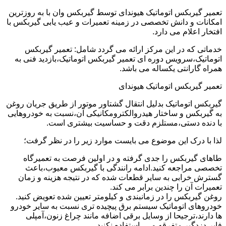
تعمیر گیربکس اتوماتیک هیوندای توسط گیربکس وان با به روزترین
امکانات و دانش تخصصی در زمینه تعمیرات و عیب یابی گیربکس با
افتخار اعلام می دارد.
خدماتی که در این مرکز ارائه می گردد شامل: تعمیر گیربکس
اتوماتیک،سرویس دوره ای تعمیر گیربکس اتوماتیک،بازدید فنی به
همراه گارانتی یکساله می باشد.
تعمیر گیربکس اتوماتیک هیوندای
گیربکس اتوماتیک بدلیل انتقال گشتاور موتور از طریق جریان روغن
به گیربکس و ساختار هیدروالکترومکانیکی آن،نسبت به خودروهایی
با دنده دستی،مستلزم دقت و حساسیت بیشتری است.
لذا با درک این موضوع می بایست موارد زیر را در نظر گرفت؛
طاهای گیربکس را جدی گرفته و در اولین فرصت به تعمیرگاه
تخصصی مراجعه کنید.ادامه رانندگی با گیربکس معیوب،باعث
گسترش خرابی به سایر قطعات شده که در نتیجه هزینه و زمان
تعمیرات آن را چندین برابر می کند.
روغن گیربکس را در زمانبندی و کیلومتر تعیین شده تعویض کنید.
خودروهای اتوماتیک سیستم برق پیچیده تری نسبت به سایر خودرو
ها دارند،ترجیحا از وسایل برقی اضافه مانند چراغ زنون،آمپلی
فایر،دزدگیر متفرقه و … استفاده نکنید.