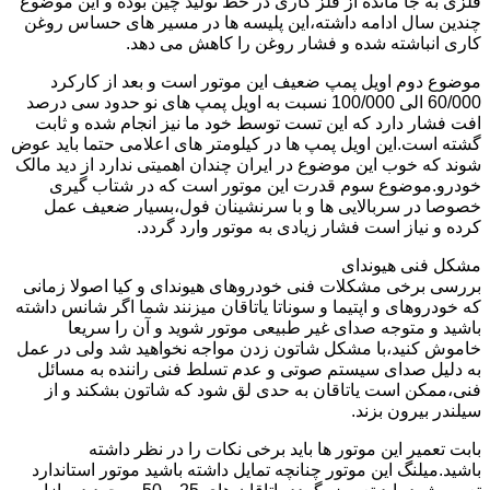
فلزی به جا مانده از فلز کاری در خط تولید چین بوده و این موضوع
چندین سال ادامه داشته،این پلیسه ها در مسیر های حساس روغن
کاری انباشته شده و فشار روغن را کاهش می دهد.
موضوع دوم اویل پمپ ضعیف این موتور است و بعد از کارکرد
60/000 الی 100/000 نسبت به اویل پمپ های نو حدود سی درصد
افت فشار دارد که این تست توسط خود ما نیز انجام شده و ثابت
گشته است.این اویل پمپ ها در کیلومتر های اعلامی حتما باید عوض
شوند که خوب این موضوع در ایران چندان اهمیتی ندارد از دید مالک
خودرو.موضوع سوم قدرت این موتور است که در شتاب گیری
خصوصا در سربالایی ها و با سرنشینان فول،بسیار ضعیف عمل
کرده و نیاز است فشار زیادی به موتور وارد گردد.
مشکل فنی هیوندای
بررسی برخی مشکلات فنی خودروهای هیوندای و کیا اصولا زمانی
که خودروهای و اپتیما و سوناتا یاتاقان میزنند شما اگر شانس داشته
باشید و متوجه صدای غیر طبیعی موتور شوید و آن را سریعا
خاموش کنید،با مشکل شاتون زدن مواجه نخواهید شد ولی در عمل
به دلیل صدای سیستم صوتی و عدم تسلط فنی راننده به مسائل
فنی،ممکن است یاتاقان به حدی لق شود که شاتون بشکند و از
سیلندر بیرون بزند.
بابت تعمیر این موتور ها باید برخی نکات را در نظر داشته
باشید.میلنگ این موتور چنانچه تمایل داشته باشید موتور استاندارد