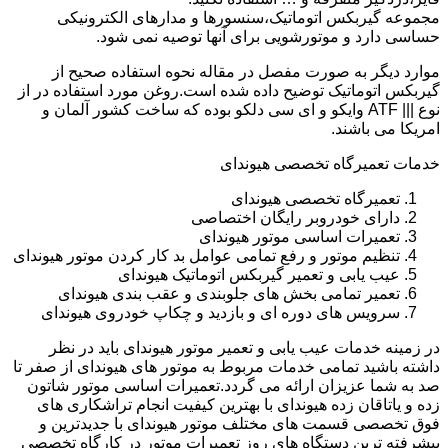
مجموعه گیربکس اتوماتیک،سنسورها و مدارهای الکترونیکی
حساسی دارد و موتورشویی برای آنها توصیه نمی شود.
موارد دیگر به صورت مفصل در مقاله نحوه استفاده صحیح از
گیربکس اتوماتیک توضیح داده شده است.روغن مورد استفاده در از
نوع ||| ATF وایکو و ای سی دلکو بوده که ساخت کشور آلمان و
امریکا می باشند.
خدمات تعمیرگاه تخصصی هیوندای
تعمیرگاه تخصصی هیوندای
دارای خودروبر رایگان اختصاصی
تعمیرات اساسی موتور هیوندای
تنظیم موتور و رفع تمامی عوامل بد کار کردن موتور هیوندای
عیب یابی و تعمیر گیربکس اتوماتیک هیوندای
تعمیر تمامی بخش های جلوبندی و عقب بندی هیوندای
سرویس های دوره ای و بازدید و چکاپ خودروی هیوندای
در زمینه خدمات عیب یابی و تعمیر موتور هیوندای باید در نظر
داشته باشید تمامی خدمات مربوط به موتور های هیوندای از صفر تا
صد به شما عزیزان ارائه می گردد.تعمیرات اساسی موتور شاتون
زده و یاتاقان زده هیوندای با بهترین کیفیت انجام تراشکاری های
فوق تخصصی قسمت های مختلف موتور هیوندای با جدیدترین و
پیشرفته ترین دستگاه های روز تعمیرات موتور در کارگاه تخصصی