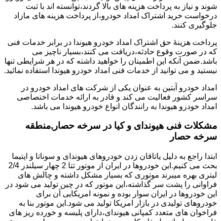
شوند و نیاز به پرداخت هزینه های بالا گردند،توانسته اند با ثبت
درخواست خرید اشتراک امداد خودرو،از پرداخت هزینه های مازاد
جلوگیری کنند.
پرداخت هزینۀ حق اشتراک امداد خودرو هیوندا در برابر خدمات فنی
که در صورت وقوع حادثه،دریافت می کنند،بسیار ناچیز می
باشد.ضمن آنکه این اطمینان را خواهید داشته که در هر شرایطی تنها
نیستید و می توانید از خدمات فنی امداد خودرو هیوندا استفاده نمائید.
امداد خودرو آبتین به عنوان یکی از شرکت های امداد خودرو در
سراسر کشور فعالیت می کند و قادر به ارائه خدمات اختصاصی
امداد خودرو هیوندا به رانندگان انواع خودرو هیوندا می باشد.
مشکلات فنی هیوندای و کیا در سرخه حصار,منطقه
سرخه حصار
ابتدا راجع به دلیل یاتاقان زدن خودروهای هیوندای و سوناتا و اپتیما
بحث می کنیم.این خودروها در ایران از موتور تتا 2 چهار سیلندر 2/4
لیتری بهره میبرند موتوری که بسیار مشکل داشته و چالش های
فراوانی را پشت سر گذاشته،این موتور که در چین تولید می شود در
این خودروها در ایران سوار بوده و نمونه امریکایی آن برای
خودروهای تولیدی در بازار امریکا تولید می شود.این موتور بنا به
فراخوان های متعدد کمپانی هیوندای،دارای پلیسه و خورده ریز های