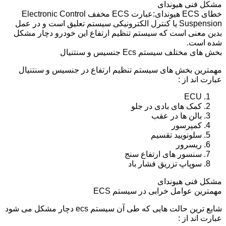
مشکل فنی هیوندای
خطای ECS هیوندای:عبارت ECS مخفف Electronic Control
Suspension یا کنترل الکترونیکی سیستم تعلیق است و در عمل
بدین معنی است که سیستم تنظیم ارتفاع این خودرو دچار مشکل
شده است.
بخش های مختلف سیستم Ecs جنسیس و سنتنیال
مهمترین بخش های سیستم تنظیم ارتفاع در جنسیس و سنتنیال
عبارت اند از :
ECU
کمک های بادی در جلو
بالن ها در عقب
کمپرسور
سلونویید تقسیم
ریسرور
سنسور های ارتفاع سنج
سوپاپ تزریق فشار باد
مشکل فنی هیوندای
مهمترین عوامل خرابی در سیستم ECS
شایع ترین حالت هایی که طی آن سیستم ecs دچار مشکل می شود
عبارت اند از :