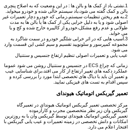
1.نشتی باد از کمک ها و بالن ها : در این وضعیت که به اصلاح پنچری
بالن و کمک گفته می شود،باد سیستم خالی شده و خودرو میخوابد.
2.به هم ریختن تنظیمات سیستم،زمانی که خودرو دچار تعمیرات غیر
اصولی شود و یا به دلیل خرابی یکی از کمک ها یا بالن ها به مدت
طولانی و عدم رفع مشکل،خودرو از کالیبره خارج شده و کج و یا
می خوابد.
3.آسیب هایی که در اثر خرابی شلگیر خودرو در سمت شاگرد به
مجموعه کمپرسور و سلونویید تقسیم و سیم کشی این قسمت وارد
می شود.
عیب یابی و تعمیرات اصولی تنظیم ارتفاع جنسیس و سنتنیال
زمانی که چراغ ECS در جنسیس و سنتنیال روشن می شود عموما
عملکرد دکمه های تغییر ارتفاع از کار می افتد،برای شناسایی عیب
و تعمیر آن باید با دیاگ های تخصصی ابتدا مورد را بررسی کرده و
سپس اقدام به تست های فیزیکی نمایید.
تعمیر گیربکس اتوماتیک هیوندای
مرکز تخصصی تعمیر گیربکس اتوماتیک هیوندای در تعمیرگاه
گیربکس وان زیر نظر متخصصین مجرب و کارآزموده
تعمیر گیربکس اتوماتیک هیوندای توسط گیربکس وان با به روزترین
امکانات و دانش تخصصی در زمینه تعمیرات و عیب یابی گیربکس با
افتخار اعلام می دارد.