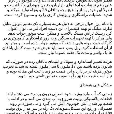
تعمیر شود،باید تعویض گردد،یاتاقان های 25 و 50 موجود در بازار
علی رقم تبلیغات و ادعا های بازاریان،جنیون هیوندای و کیا نیست و
اصولا این خودروساز به هیچ وجه یاتاقان 25 و پنجاه تولید نمیکند و
شدیدا عملیات تراشکاری و پولیش کاری را رد و ممنوع کرده است.
با تمام این احوال برخی به دلیل هزینه بسیار بالای تعمیر موتور تمایل
ندارند میلنگ نو تهیه کنند.برای این دست افراد نیز می توان عنوان
کرد ریسک تراش میلنگ بالاست و ممکن است موتور جواب ندهد
ولی مرکز با تهیه تجهیزات سنگین و به روز تراشکاری کامپیوتری در
کارگاه خود،نمونه هایی داشته که موتور جواب داده است و میتوانید
از آن استفاده کنید.اویل پمپ حتما باید عوض شود،ست کامل یاتاقان
ها،پک واشر و مدت یک هفته عموما نیاز است.
هزینه تعمیر استاندارد و سوناتا و اپتیمای یاتاقان زده در صورتی که
شاتون نزده باشند بین 17 ملیون تا سی ملیون بسته به شدت تخریب
موتور هزینه در بر دارد و این قیمت در زمان ثبت این مقاله بوده و
نیاز است قیمت دقیق را به صورت تماس تلفنی جویا شوید.
مشکل فنی هیوندای
زمانی که آب وارد یونیت شود اتصالی درون برد رخ می دهد و ابتدا
قطعات پلاستیکی یونیت شروع به آب شدن می کنند و در ادامه با
شعله ور شدن آتش خودروی آتش می گیرد و می سوزد.در روند
تعمیراتی و رفع این مشکل،هیوندای یک رله بر سر مدار برق یونیت
abs قرار داده می شود و خود یونیت نیز با نمونه اصلاح شده تعویض