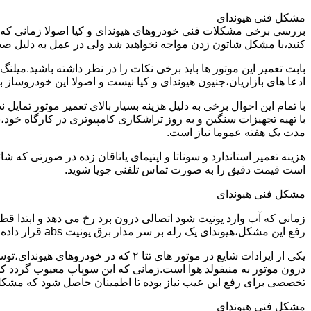
مشکل فنی هیوندای
بررسی برخی مشکلات فنی خودروهای هیوندای و کیا اصولا زمانی که خو
کنید،با مشکل شاتون زدن مواجه نخواهید شد ولی در عمل به دلیل صد
ادعا های بازاریان،جنیون هیوندای و کیا نیست و اصولا این خودروساز به هیچ وجه یاتاقان 25 و پنجاه تولید نمیکند و شدیدا عملیات تراشکاری و
با تمام این احوال برخی به دلیل هزینه بسیار بالای تعمیر موتور تما
با تهیه تجهیزات سنگین و به روز تراشکاری کامپیوتری در کارگاه خود،
مدت یک هفته عموما نیاز است.
است قیمت دقیق را به صورت تماس تلفنی جویا شوید.
مشکل فنی هیوندای
زمانی که آب وارد یونیت شود اتصالی درون برد رخ می دهد و ابتدا ق
رفع این مشکل،هیوندای یک رله بر سر مدار برق یونیت abs قرار داده می شود و خود یونیت نیز با نمونه اصلاح شده تعویض می گردد.
درون موتور به منیفولد هوا است.زمانی که این سوپاپ معیوب گردد کل
تخصصی برای رفع این عیب نیاز بوده تا اطمینان حاصل شود که مشک
مشکل فنی هیوندای