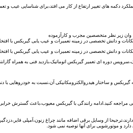
د عموما عملکرد دکمه های تغییر ارتفاع از کار می افتد،برای شناسایی عیب 
 وان زیر نظر متخصصین مجرب و کارآزموده
کانات و دانش تخصصی در زمینه تعمیرات و عیب یابی گیربکس با افتخار
کانات و دانش تخصصی در زمینه تعمیرات و عیب یابی گیربکس با افتخار
،سرویس دوره ای تعمیر گیربکس اتوماتیک،بازدید فنی به همراه گارانت
 به گیربکس و ساختار هیدروالکترومکانیکی آن،نسبت به خودروهایی ب
مراجعه کنید.ادامه رانندگی با گیربکس معیوب،باعث گسترش خرابی به
ند،ترجیحا از وسایل برقی اضافه مانند چراغ زنون،آمپلی فایر،دزدگیر 
رد و موتورشویی برای آنها توصیه نمی شود.