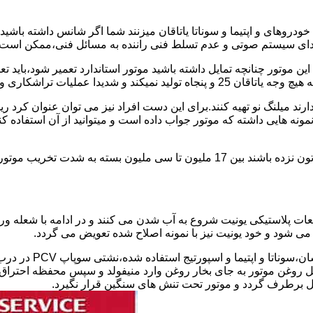
دروهای و اپتیما و سوناتا یاتاقان میزنند شما اگر شانس داشته باشی
ای سیستم صوتی و عدم تسلط فنی راننده به مسائل فنی،ممکن است یات
 پولیش کاری را رد و ممنوع کرده است.
یل ندارند میلنگ نو تهیه کنند.برای این دست افراد نیز می توان عنوان
نمونه هایی داشته که موتور جواب داده است و میتوانید از آن استفاده 
هزینه تعمیر استاندارد و سوناتا و اپتیمای یاتاقان زده در صورتی که شاتون نزده باشند ب
طعات پلاستیکی یونیت شروع به آب شدن می کنند و در ادامه با شعله 
 روغن موتور به جای بخار روغن وارد منیفولد و سپس محفظه احتراق ش
ل برطرف گردد و موتور تحت تنش های سنگین قرار نگیرد.