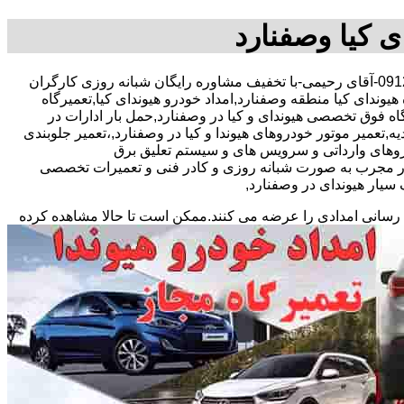
ی کیا وصفنارد
,09122430546-آقای رحیمی-با تخفیف مشاوره رایگان شبانه روزی کارگران
 هیوندای کیا منطقه وصفنارد,امداد خودرو هیوندای کیا,تعمیرگاه
اه فوق تخصصی هیوندای و کیا در وصفنارد,حمل بار ادارات در
یه,تعمیر موتور خودروهای هیوندا و کیا در وصفنارد,،تعمیر جلوبندی
روهای وارداتی و سرویس های و سیستم تعلیق برق
ار مجرب به صورت شبانه روزی و کادر فنی و تعمیرات تخصصی
سیار هیوندای در وصفنارد,
 رسانی امدادی را عرضه می کنند.ممکن است تا حالا مشاهده
کرده