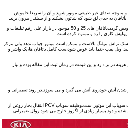
د و متوجه صدای غیر طبیعی موتور شوید و آن را سریعا خاموش
اقان به حدی لق شود که شاتون بشکند و از سیلندر بیرون بزند.
بابت تعمیر این موتور ها باید برخی نکات را در نظر داشته باشید.میلنگ این موتور چنانچه تمایل داشته باشید موتور استاندارد تعمیر شود،باید تعویض گردد،یاتاقان های 25 و 50 موجود در بازار علی رقم تبلیغات و
 کرد ریسک تراش میلنگ بالاست و ممکن است موتور جواب ندهد ولی مرکز
کنید.اویل پمپ حتما باید عوض شود،ست کامل یاتاقان ها،پک واشر و
ین 17 ملیون تا سی ملیون بسته به شدت تخریب موتور هزینه در بر دارد و این قیمت در زمان ثبت این مقاله بوده و نیاز
ور شدن آتش خودروی آتش می گیرد و می سوزد.در روند تعمیراتی و
یکی از ایرادات شایع در موتور های تتا ۲ که در خودروهای هیوندای،توسان،سوناتا و اپتیما و اسپورتیج استفاده شده،نشتی سوپاپ PCV در درب سوپاپ این موتور است.وظیفه سوپاپ PCV انتقال بخار روغن از
ده و دود بسیار زیادی از اگزوز خارج می شود.روال تعمیراتی