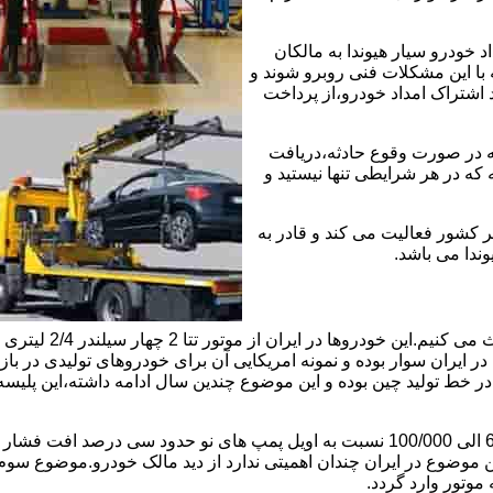
خودرو سیار هیوندا به مالکان
 با این مشکلات فنی روبرو شوند و
د اشتراک امداد خودرو،از پرداخت
که در صورت وقوع حادثه،دریافت
 که در هر شرایطی تنها نیستید و
ر کشور فعالیت می کند و قادر به
وندا می باشد.
ابتدا راجع به دلیل 
ایران سوار بوده و نمونه امریکایی آن برای خودروهای تولیدی در بازار
ی در خط تولید چین بوده و این موضوع چندین سال ادامه داشته،این پل
موضوع دوم اویل پمپ ضعیف این موتور است و بعد از کارکرد 60/000 الی 100/000 نسبت به 
ین موضوع در ایران چندان اهمیتی ندارد از دید مالک خودرو.موضوع س
وتور وارد گردد.