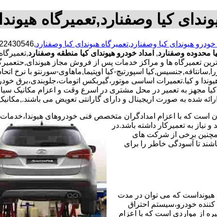
وندای کیا وصفنارد,تعمیرگاه هیوندا
 خودرو هیوندای کیا وصفنارد
,
تعمیرگاه هیوندای کیا وصفنارد
یا محدوده وصفنارد
,
امداد خودرو هیوندای کیا منطقه وصفنارد
,تعمیرگاه
رترین تعمیرگاه ها و مراکز خدمات پس از فروش مجاز هیوندای,حتعمیرگ
سانتافه,جنسیس,کیا اسپورتیچ-کیا اوپتیما‌,ماهاوی-سورنتو با نرخ اتحاد
هیوندا و کیا.تعمیرات اساسی موتور،گیربکس اتومات،جلوبندی،برق خود
یا مجهز به تعمیر در محل مشتری در اسرع وقت و اعزام مکانیک سی
ائه شده به صورت اریجینال و دارای گارانتی تعویض می باشند.,مکانیک 
ران است که با اعزام امدادگران متخصص فنی خودروهای هیوندا،خدمات
نیاز به تعمیرکار داشته باشد.در
همچنین برخی از شرکت های
شند تا آسودگی خاطر را برای
هیونداست که می توان در مدت
کننده خودرو،سیستم احتراق
ره از مواردی است که با اعزام