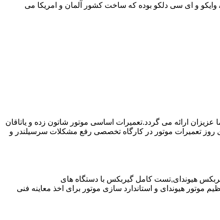
موارد دیگر به صورت مفصل در مقاله نحوه استفاده صحیح از گیربکس اتوماتیک توضیح داده شده است.روغن مورد استفاده در از نوع ||| ATF وایکو و ای سی دلکو بوده که ساخت کشور آلمان و امریکا می
ا عزیزان ارائه می گردد.تعمیرات اساسی موتور شاتون زده و یاتاقان
ای روز تعمیرات موتور در کارگاه تخصصی رفع مشکلات سرسیلندر و
یربکس هیوندای,تست کامل گیربکس با دستگاه های
موتور هیوندای و استاندارد سازی موتور برای اخذ معاینه فنی