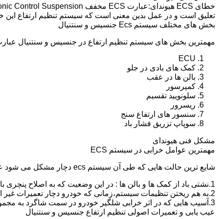
تعلیق است و در عمل بدین معنی است که سیستم تنظیم ارتفاع این 
بخش های مختلف سیستم Ecs جنسیس و سنتنیال
مهمترین بخش های سیستم تنظیم ارتفاع در جنسیس و سنتنیال عبارت ا
ECU
کمک های بادی در جلو
بالن ها در عقب
کمپرسور
سلونویید تقسیم
ریسرور
سنسور های ارتفاع سنج
سوپاپ تزریق فشار باد
مشکل فنی هیوندای
مهمترین عوامل خرابی در سیستم ECS
شایع ترین حالت هایی که طی آن سیستم ecs دچار مشکل می شود عبارت اند از :
1.نشتی باد از کمک ها و بالن ها : در این وضعیت که به اصلاح پنچری بالن و کمک گفته می شود،باد سیستم خالی شده و خودرو میخوابد.
2.به هم ریختن تنظیمات سیستم،زمانی که خودرو دچار تعمیرات غیر اصولی شود و یا به دلیل خرابی یکی از کمک ها یا بالن ها به مدت طولانی و عدم رفع مشکل،خودرو از کالیبره خارج شده و کج و یا می خوابد.
3.آسیب هایی که در اثر خرابی شلگیر خودرو در سمت شاگرد به مجموعه کمپرسور و سلونویید تقسیم و سیم کشی این قسمت وارد می شود.
عیب یابی و تعمیرات اصولی تنظیم ارتفاع جنسیس و سنتنیال