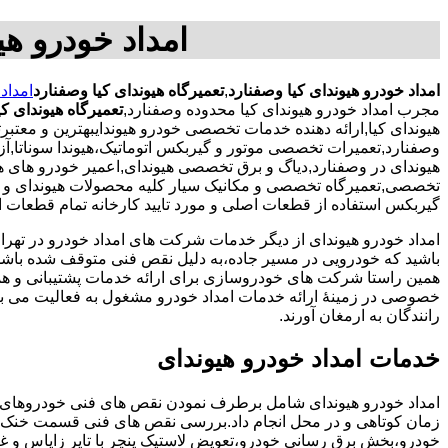
امداد خودرو هی
امداد خودرو هیوندای کیا وصفنارد
,
تعمیرگاه هیوندای کیا وصفنارد
امداد
مجرب امداد خودرو هیوندای کیا محدوده وصفنارد,
تعمیرگاه هیوندای ک
هیوندای کیا,ارائه دهنده خدمات تخصصی خودرو هیوندایبهترین و معتب
وصفنارد,تعمیرات تخصصی موتور و گیربکس اتوماتیک،هیوندا سوناتا,آزرا,
هیوندای در وصفنارد,دیاگ و برق تخصصی هیوندای,اعمیر خودرو های 
تخصصی,تعمیرگاه تخصصی و مکانیک سیار کلیه محصولات هیوندای و ک
گیربکس استفاده از قطعات اصلی و مورد تایید کارخانه تمام قطعات ار
امداد خودرو هیوندای از دیگر خدمات شرکت های امداد خودرو در ته
باشید که خودرویی در مسیر جاده،به دلیل نقص فنی متوقف شده باشد و 
همین راستا شرکت های خودروسازی برای ارائه خدمات پشتیبانی و 
خصوصی در زمینۀ ارائه خدمات امداد خودرو مشغول به فعالیت می با
رانندگان به ارمغان آورند.
خدمات امداد خودرو هیوندای
امداد خودرو هیوندای شامل برطرف نمودن نقص های فنی خودروهای 
زمان کوتاهی و در محل انجام داد.بررسی نقص های فنی قسمت خنک 
خودرو،بخش برق رسانی خودرو،تعویض لاستیک پنچر با تایر زاپاس و غی