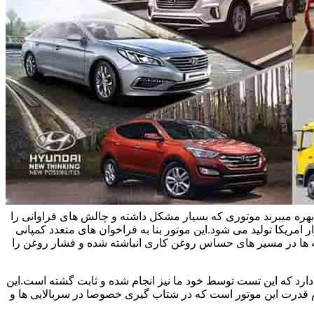
یاتاقان زدن خودروهای هیوندای و سوناتا و اپتیما بحث می کنیم.این خودروها در ایران از موتور تتا 2 چهار سیلندر 2/4 لیتری بهره میبرند موتوری که بسیار مشکل داشته و چالش های فراوانی را
 امریکا تولید می شود.این موتور بنا به فراخوان های متعدد کمپانی
یسه ها در مسیر های حساس روغن کاری انباشته شده و فشار روغن را
اویل پمپ های نو حدود سی درصد افت فشار دارد که این تست توسط خود ما نیز انجام شده و ثابت گشته است.این
وم قدرت این موتور است که در شتاب گیری خصوصا در سربالایی ها و