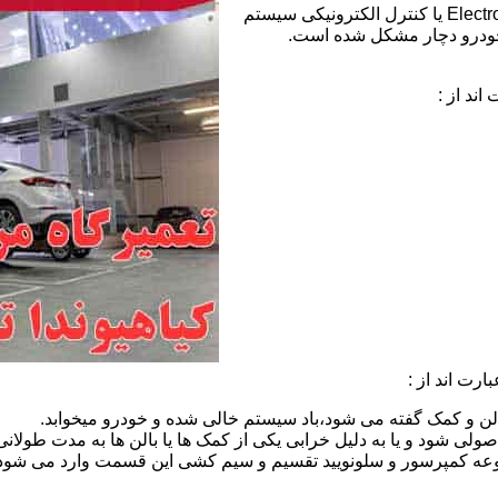
خطای ECS هیوندای:عبارت ECS مخفف Electronic Control Suspension یا کنترل الکترونیکی سیستم
خودرو دچار مشکل شده است.
ند از :